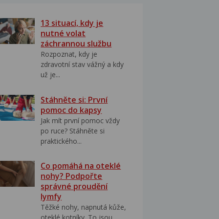
13 situací, kdy je
nutné volat
záchrannou službu
Rozpoznat, kdy je
zdravotní stav vážný a kdy
už je...
Stáhněte si: První
pomoc do kapsy
Jak mít první pomoc vždy
po ruce? Stáhněte si
praktického...
Co pomáhá na oteklé
nohy? Podpořte
správné proudění
lymfy
Těžké nohy, napnutá kůže,
oteklé kotníky. To jsou