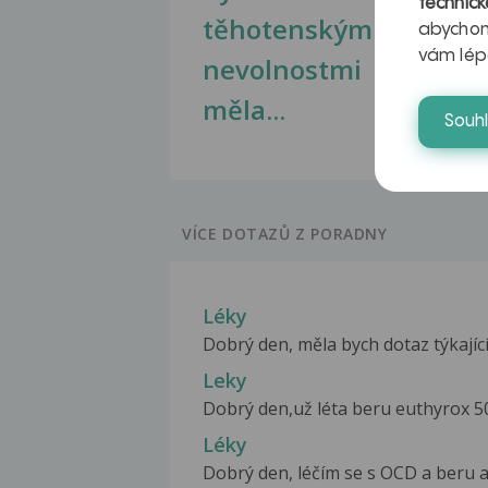
technick
těhotenskými
obr
abychom
vám lép
nevolnostmi
měla...
Souh
VÍCE DOTAZŮ Z PORADNY
Léky
Dobrý den, měla bych dotaz týkající
Leky
Dobrý den,už léta beru euthyrox 50
Léky
Dobrý den, léčím se s OCD a beru 