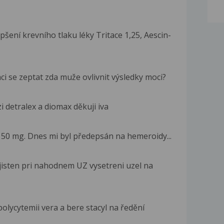
šení krevního tlaku léky Tritace 1,25, Aescin-
ci se zeptat zda muže ovlivnit výsledky moci?
i detralex a diomax děkuji iva
150 mg. Dnes mi byl předepsán na hemeroidy...
jisten pri nahodnem UZ vysetreni uzel na
ycytemii vera a bere stacyl na ředění