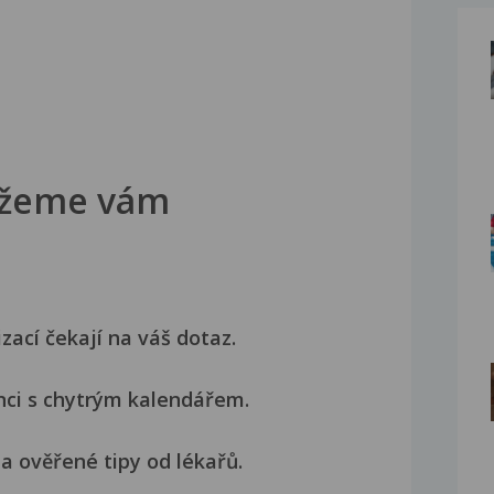
žeme vám
izací čekají na váš dotaz.
nci s chytrým kalendářem.
a ověřené tipy od lékařů.