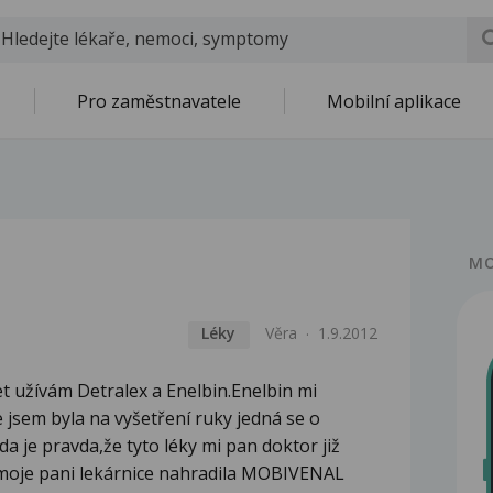
Pro zaměstnavatele
Mobilní aplikace
MO
Léky
Věra
1.9.2012
t užívám Detralex a Enelbin.Enelbin mi
 jsem byla na vyšetření ruky jedná se o
a je pravda,že tyto léky mi pan doktor již
moje pani lekárnice nahradila MOBIVENAL