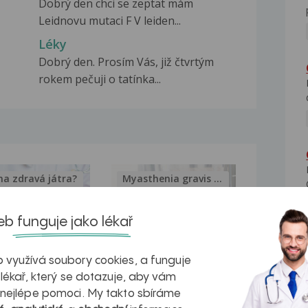
Dobrý den chci se zeptat mám
Leidnovu mutaci F V leiden...
Léky
Dobrý den. Prosím Vás, již čtvrtým
rokem pečuji o tatínka...
na zdravá játra?
Myasthenia gravis – vše, co...
b funguje jako lékař
 využívá soubory cookies, a funguje
kovatění
Inovativní
 lékař, který se dotazuje, aby vám
 nejlépe pomoci. My takto sbíráme
r v datech a
léčba