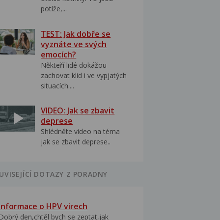
potíže,...
TEST: Jak dobře se
vyznáte ve svých
emocích?
Někteří lidé dokážou
zachovat klid i ve vypjatých
situacích....
VIDEO: Jak se zbavit
deprese
Shlédněte video na téma
jak se zbavit deprese..
UVISEJÍCÍ DOTAZY Z PORADNY
Informace o HPV virech
Dobrý den,chtěl bych se zeptat,jak