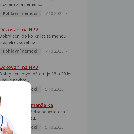
poznám zda nemám...
Pohlavní nemoci
7.10.2023
Očkování na HPV
Dobrý den, do kolika let se mohou
dospělí očkovat na...
Pohlavní nemoci
7.10.2023
Očkování na HPV
Dobrý den, mým dětem je 18 a 20 let.
Chci je nechat...
Pohlavní nemoci
5.10.2023
HPV pozitivní manželka
Dobrý den, manželka po xx letech
přivezla z Východu...
Pohlavní nemoci
5.10.2023