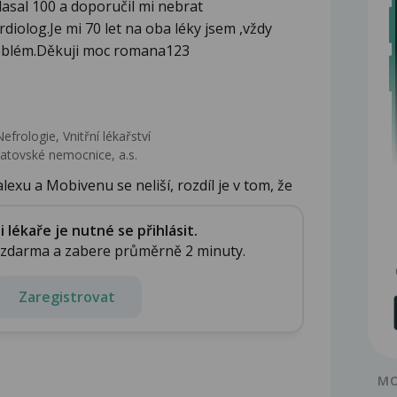
asal 100 a doporučil mi nebrat
olog.Je mi 70 let na oba léky jsem ,vždy
roblém.Děkuji moc romana123
efrologie, Vnitřní lékařství
latovské nemocnice, a.s.
exu a Mobivenu se neliší, rozdíl je v tom, že
lékaře je nutné se přihlásit.
e zdarma a zabere průměrně 2 minuty.
Zaregistrovat
MO