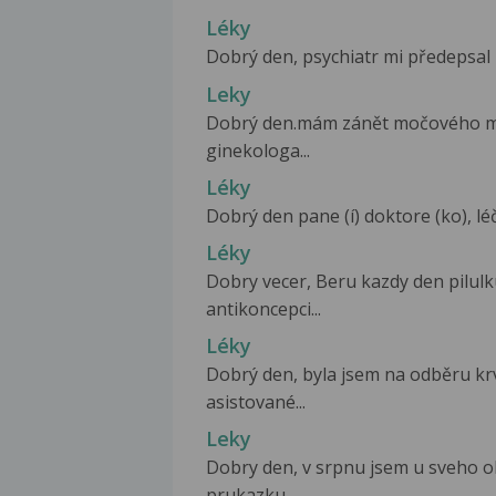
Léky
Dobrý den, psychiatr mi předepsal 
Leky
Dobrý den.mám zánět močového mě
ginekologa...
Léky
Dobrý den pane (í) doktore (ko), léč
Léky
Dobry vecer, Beru kazdy den pilulk
antikoncepci...
Léky
Dobrý den, byla jsem na odběru kr
asistované...
Leky
Dobry den, v srpnu jsem u sveho 
prukazku...