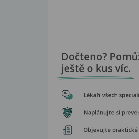
Dočteno? Pomů
ještě o kus víc.
Lékaři všech special
Naplánujte si preve
Objevujte praktické 