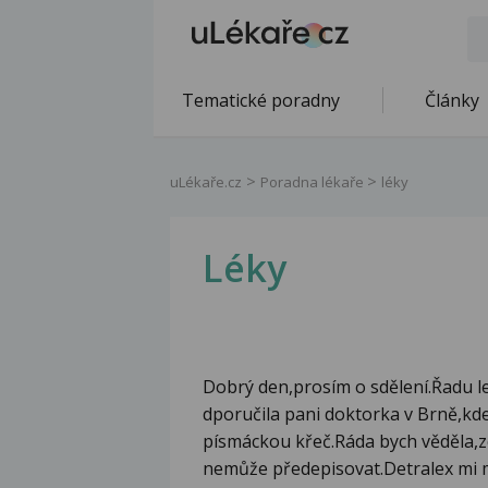
Tematické poradny
Články
uLékaře.cz
Poradna lékaře
léky
Léky
Dobrý den,prosím o sdělení.Řadu le
dporučila pani doktorka v Brně,kde
písmáckou křeč.Ráda bych věděla,zd
nemůže předepisovat.Detralex mi 