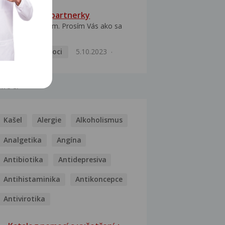
HPV typ 52 u partnerky
Dobrý deň prajem. Prosím Vás ako sa
dá vyliečiť vírus...
Pohlavní nemoci
5.10.2023
MOCI
Kašel
Alergie
Alkoholismus
Analgetika
Angína
Antibiotika
Antidepresiva
Antihistaminika
Antikoncepce
Antivirotika