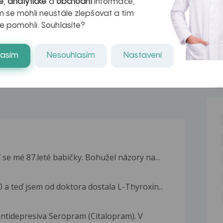
é
,
analytické
a
obchodní
informace,
azech
myastenie –
 se mohli neustále zlepšovat a tím
e pomohli. Souhlasíte?
naděje pro ty,
kteří ji...
lasím
Nesouhlasím
Nastavení
NE
 se mé 87.leté babičky. Bohužel názory na...
 a teď jsem od doktora dostala L-Thyroxin...
antidepresiva Seropram (Citalopram). V