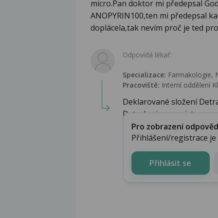
micro.Pan doktor mi předepsal God
ANOPYRIN100,ten mi předepsal kardi
doplácela,tak nevím proč je ted p
Odpovídá lékař:
Specializace:
Farmakologie‎, N
Pracoviště:
Interní oddělení K
Deklarované složení Detral
Detralex je zaregistr...
Pro zobrazení odpovědi 
Přihlášení/registrace j
Přihlásit se