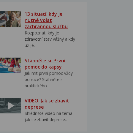
13 situací, kdy je
nutné volat
záchrannou službu
Rozpoznat, kdy je
zdravotní stav vážný a kdy
už je...
Stáhněte si: První
pomoc do kapsy
Jak mít první pomoc vždy
po ruce? Stáhněte si
praktického...
VIDEO: Jak se zbavit
deprese
Shlédněte video na téma
jak se zbavit deprese..