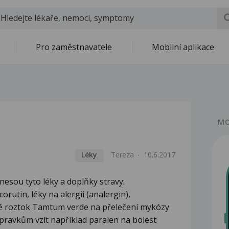
Pro zaměstnavatele
Mobilní aplikace
MO
Léky
Tereza
10.6.2017
nesou tyto léky a doplňky stravy:
corutin, léky na alergii (analergin),
ště roztok Tamtum verde na přelečení mykózy
řípravkům vzít například paralen na bolest