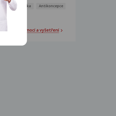
Antihistaminika
Antikoncepce
Antivirotika
Katalog nemocí a vyšetření