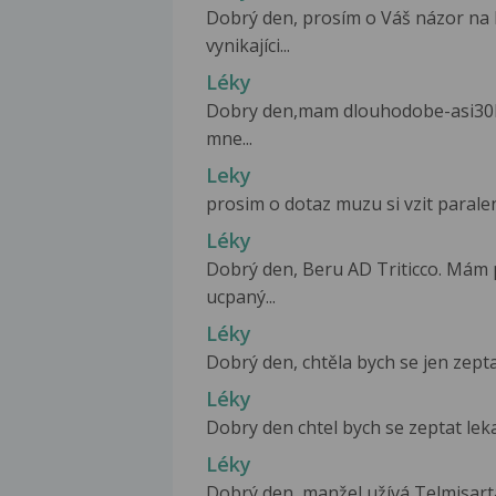
Dobrý den, prosím o Váš názor na 
vynikajíci...
Léky
Dobry den,mam dlouhodobe-asi30le
mne...
Leky
prosim o dotaz muzu si vzit parale
Léky
Dobrý den, Beru AD Triticco. Mám 
ucpaný...
Léky
Dobrý den, chtěla bych se jen zepta
Léky
Dobry den chtel bych se zeptat lekar
Léky
Dobrý den, manžel užívá Telmisartan