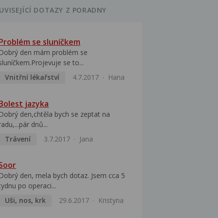
UVISEJÍCÍ DOTAZY Z PORADNY
Problém se sluníčkem
Dobrý den mám problém se
sluníčkem.Projevuje se to...
Vnitřní lékařství
4.7.2017
Hana
Bolest jazyka
Dobrý den,chtěla bych se zeptat na
radu,...pár dnů...
Trávení
3.7.2017
Jana
Soor
Dobrý den, mela bych dotaz. Jsem cca 5
tydnu po operaci...
Uši, nos, krk
29.6.2017
Kristyna