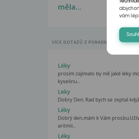
technick
měla...
abychom
vám lép
Souh
VÍCE DOTAZŮ Z PORADNY
Léky
prosím zajímalo by mě jaké léky mo
kyselinu...
Leky
Dobry Den. Rad bych se zeptal když
Léky
Dobrý den,mám k Vám prosbu.Užívá
aritmii...
Léky