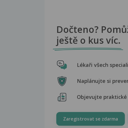
Dočteno? Pomů
ještě o kus víc.
Lékaři všech special
Naplánujte si preve
Objevujte praktické 
Zaregistrovat se zdarma