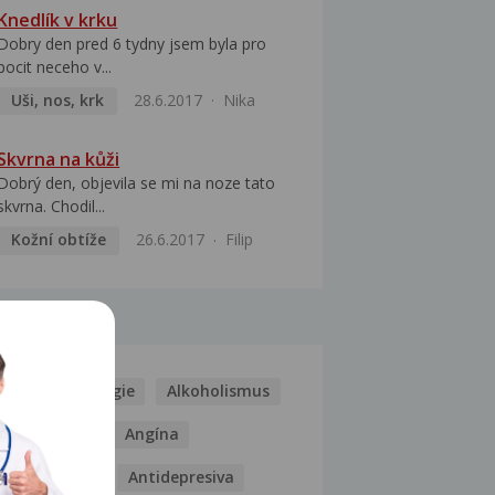
Knedlík v krku
Dobry den pred 6 tydny jsem byla pro
pocit neceho v...
Uši, nos, krk
28.6.2017
Nika
Skvrna na kůži
Dobrý den, objevila se mi na noze tato
skvrna. Chodil...
Kožní obtíže
26.6.2017
Filip
MOCI
Kašel
Alergie
Alkoholismus
Analgetika
Angína
Antibiotika
Antidepresiva