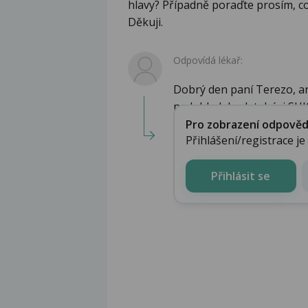
hlavy? Případně poraďte prosím, c
Děkuji.
Odpovídá lékař:
Dobrý den paní Terezo, a
nedohledal v databázi SUKL
Pro zobrazení odpovědi 
Přihlášení/registrace j
Přihlásit se