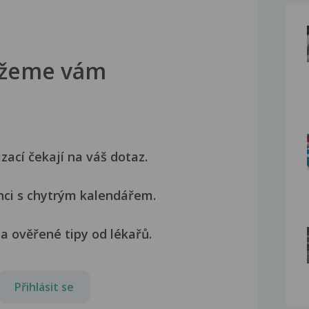
žeme vám
izací čekají na váš dotaz.
nci s chytrým kalendářem.
a ověřené tipy od lékařů.
Přihlásit se