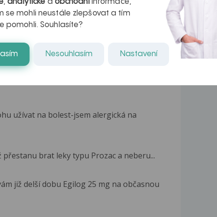
é
,
analytické
a
obchodní
informace,
kteří ji...
 se mohli neustále zlepšovat a tím
e pomohli. Souhlasíte?
lasím
Nesouhlasím
Nastavení
hu užívat na bolest-jsem alergická na
 přestanu brat leky typu Prozac a neberu...
m již delší dobu Egilog 25 mg na občasnou