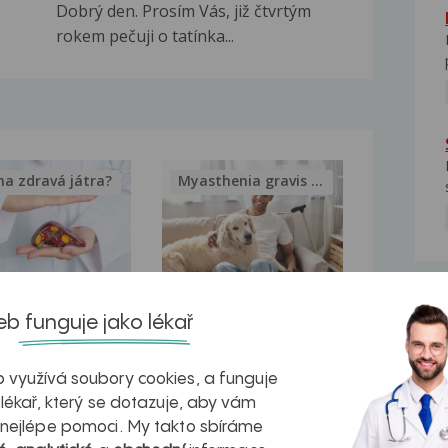
Dobrý den. Prosím Vás, již čtvrtým
rokem pečuji o tatínka...
na zdravá játra?
Myasthenia gravis – vše, co...
NE
kovatění
Inovativní
b funguje jako lékař
r v datech a
léčba
 využívá soubory cookies, a funguje
azech
myastenie –
 lékař, který se dotazuje, aby vám
naděje pro ty,
 nejlépe pomoci. My takto sbíráme