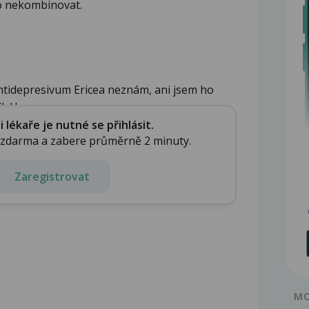
o nekombinovat.
ntidepresivum Ericea neznám, ani jsem ho
.U os...
lékaře je nutné se přihlásit.
e zdarma a zabere průměrně 2 minuty.
Zaregistrovat
MO