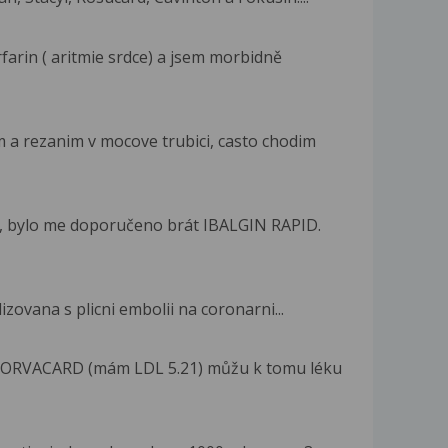
farin ( aritmie srdce) a jsem morbidně
a rezanim v mocove trubici, casto chodim
, bylo me doporučeno brát IBALGIN RAPID.
izovana s plicni embolii na coronarni...
 TORVACARD (mám LDL 5.21) můžu k tomu léku