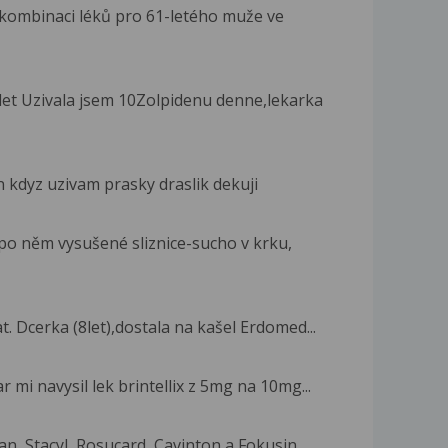
kombinaci léků pro 61-letého muže ve
t Uzivala jsem 10Zolpidenu denne,lekarka
n kdyz uzivam prasky draslik dekuji
po něm vysušené sliznice-sucho v krku,
t. Dcerka (8let),dostala na kašel Erdomed...
 mi navysil lek brintellix z 5mg na 10mg...
, Stacyl, Rosucard, Cavinton a Fokusin....