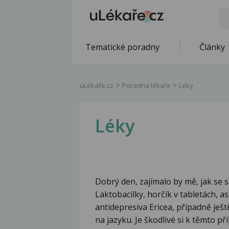
Tematické poradny
Články
uLékaře.cz
Poradna lékaře
Léky
Léky
Dobrý den, zajímalo by mě, jak se s
Laktobacilky, horčík v tabletách, as
antidepresiva Ericea, případně je
na jazyku. Je škodlivé si k těmto p