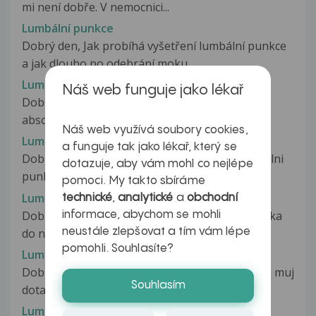
mi není dobře. V nemocnici...
Lumbální punkce
Dobrý den, Jak probíhá vyšetření lumbální punkce
a jak dlouho po odebrání moku...
Lumbální punkce
Náš web funguje jako lékař
Dobrý den, během následujících dnů bych měla
absolvovat lumbální punkci. Chtěla...
Náš web využívá soubory cookies,
Lumbalni punkce
a funguje tak jako lékař, který se
Dobrý den. Před 2 týdny jsem absolvoval lumbalni
dotazuje, aby vám mohl co nejlépe
punkci. Po které následovaly...
pomoci. My takto sbíráme
Lumbální punkce
technické
,
analytické
a
obchodní
Dobrý den, manželku 33 let, dnes odvezla sanitka
informace, abychom se mohli
neustále zlepšovat a tím vám lépe
do nemocnice, když zkolabovala...
pomohli. Souhlasíte?
Lumbalni punkce
Dobry den ,pan doktor V.Šigut mi odpověděl na muj
Souhlasím
dotaz ohledně bolesti hlavy...
Lumbální punkce