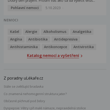
Dobrý deň prajem. Prosím Vás ako sa dá vyliečiť vírus...
Pohlavní nemoci
5.10.2023
NEMOCI
Kašel
Alergie
Alkoholismus
Analgetika
Angína
Antibiotika
Antidepresiva
Antihistaminika
Antikoncepce
Antivirotika
Katalog nemocí a vyšetření
Z poradny uLékaře.cz
Stále se zvětšující bradavka
Co znamená nehomogenní struktura jater?
Občasné píchnutí pod žebry
Dyspepsie: Větry i při malé námaze, nepravidelná stolice