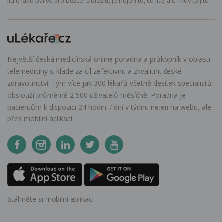
Jídlo jako palivo pro běžce: Důležité je nejen to, co jíte, ale i kdy to jíte
Největší česká medicínská online poradna a průkopník v oblasti
telemedicíny si klade za cíl zefektivnit a zkvalitnit české
zdravotnictví. Tým více jak 300 lékařů včetně desítek specialistů
obslouží průměrně 2 500 uživatelů měsíčně. Poradna je
pacientům k dispozici 24 hodin 7 dní v týdnu nejen na webu, ale i
přes mobilní aplikaci.
Stáhněte si mobilní aplikaci