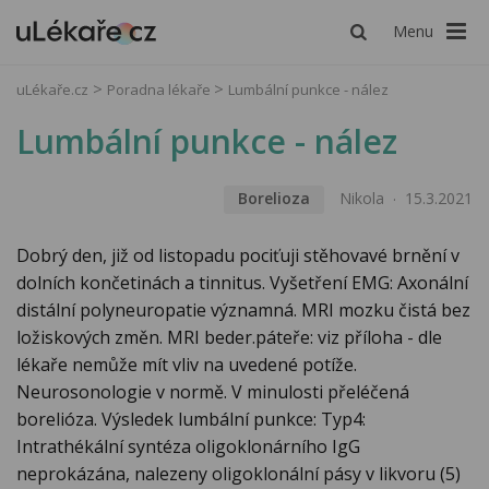
Menu
uLékaře.cz
Poradna lékaře
Lumbální punkce - nález
Lumbální punkce - nález
Borelioza
Nikola
15.3.2021
Dobrý den, již od listopadu pociťuji stěhovavé brnění v
dolních končetinách a tinnitus. Vyšetření EMG: Axonální
distální polyneuropatie významná. MRI mozku čistá bez
ložiskových změn. MRI beder.páteře: viz příloha - dle
lékaře nemůže mít vliv na uvedené potíže.
Neurosonologie v normě. V minulosti přeléčená
borelióza. Výsledek lumbální punkce: Typ4:
Intrathékální syntéza oligoklonárního IgG
neprokázána, nalezeny oligoklonální pásy v likvoru (5)