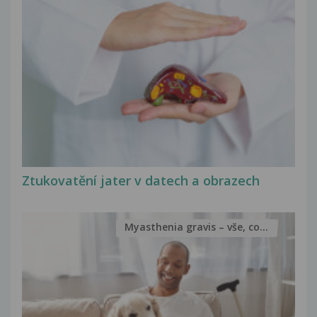
Ztukovatění jater v datech a obrazech
Myasthenia gravis – vše, co...