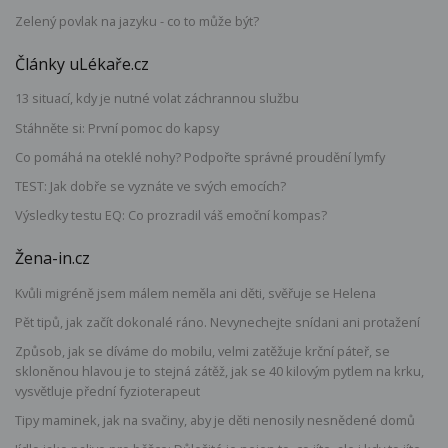
Zelený povlak na jazyku - co to může být?
Články uLékaře.cz
13 situací, kdy je nutné volat záchrannou službu
Stáhněte si: První pomoc do kapsy
Co pomáhá na oteklé nohy? Podpořte správné proudění lymfy
TEST: Jak dobře se vyznáte ve svých emocích?
Výsledky testu EQ: Co prozradil váš emoční kompas?
Žena-in.cz
Kvůli migréně jsem málem neměla ani děti, svěřuje se Helena
Pět tipů, jak začít dokonalé ráno. Nevynechejte snídani ani protažení
Způsob, jak se díváme do mobilu, velmi zatěžuje krční páteř, se
skloněnou hlavou je to stejná zátěž, jak se 40 kilovým pytlem na krku,
vysvětluje přední fyzioterapeut
Tipy maminek, jak na svačiny, aby je děti nenosily nesnědené domů