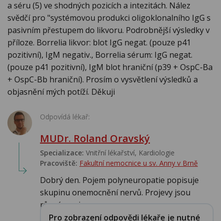
a séru (5) ve shodných pozicích a intezitách. Nález
svědčí pro "systémovou produkci oligoklonalního IgG s
pasivním přestupem do likvoru. Podrobnější výsledky v
příloze. Borrelia likvor: blot IgG negat. (pouze p41
pozitivní), IgM negativ., Borrelia sérum: IgG negat.
(pouze p41 pozitivní), IgM blot hraniční (p39 + OspC-Ba
+ OspC-Bb hraniční). Prosím o vysvětlení výsledků a
objasnění mých potíží. Děkuji
Odpovídá lékař:
MUDr. Roland Oravský
Specializace:
Vnitřní lékařství, Kardiologie
Pracoviště:
Fakultní nemocnice u sv. Anny v Brně
Dobrý den. Pojem polyneuropatie popisuje
skupinu onemocnění nervů. Projevy jsou
různé – zejm...
Pro zobrazení odpovědi lékaře je nutné