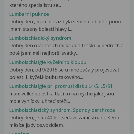
kterého specialistu se...
Lumbarni puknce
Dobry den , mam dotaz byla sem na lubalnic punci
,mam stasny bolesti hlavy i...
Lumboischiadický syndrom
Dobrý den o vánocích mi kruplo trošku v bedrech a
poté jsem měl nejhorší svátky...
Lumboischialgie kyčelního kloubu
Dobrý den, od 9/2015 se u mne začaly projevovat
bolesti L kyčel.kloubu takového...
Lumboischialgie při protrusi disku L4/5. L5/S1
mám velké bolesti a tlačí to na mýchu jaké jsou
moje vyhlídky. už teď stěží...
Lumboischiatický syndrom. Spondyloarthroza
Dobrý den, je mi 40 let (sedavé zaměstnání, 3-5x do
měsíce jízdy os.vozidlem...