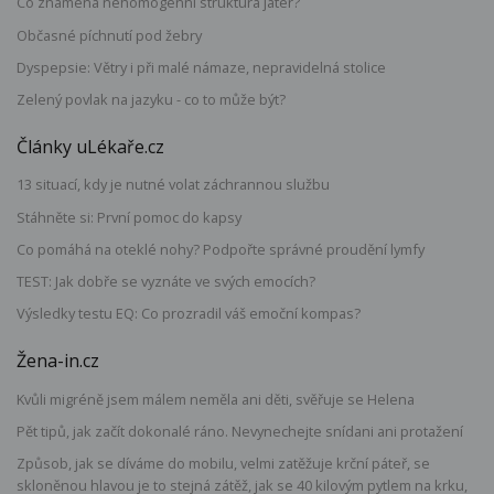
Co znamená nehomogenní struktura jater?
Občasné píchnutí pod žebry
Dyspepsie: Větry i při malé námaze, nepravidelná stolice
Zelený povlak na jazyku - co to může být?
Články uLékaře.cz
13 situací, kdy je nutné volat záchrannou službu
Stáhněte si: První pomoc do kapsy
Co pomáhá na oteklé nohy? Podpořte správné proudění lymfy
TEST: Jak dobře se vyznáte ve svých emocích?
Výsledky testu EQ: Co prozradil váš emoční kompas?
Žena-in.cz
Kvůli migréně jsem málem neměla ani děti, svěřuje se Helena
Pět tipů, jak začít dokonalé ráno. Nevynechejte snídani ani protažení
Způsob, jak se díváme do mobilu, velmi zatěžuje krční páteř, se
skloněnou hlavou je to stejná zátěž, jak se 40 kilovým pytlem na krku,