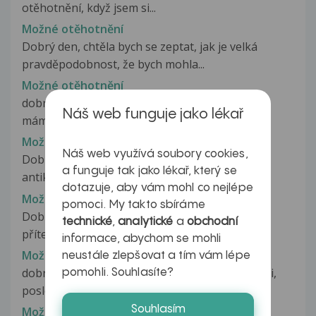
otěhotnění, když jsem si...
Možné otěhotnění
Dobrý den, chtěla bych se zeptat, jak je velká
pravděpodobnost, že bych mohla...
Možné otěhotnění
dobrý den, mám dotaz ohledně možného těhu-
Náš web funguje jako lékař
mám 18 měs. holčičku, minulý měs....
Možné otěhotnění
Náš web využívá soubory cookies,
Dobrý den, má dotaz. Používám třífázovou
a funguje tak jako lékař, který se
antikoncepci Pramino 28 a zapomněla...
dotazuje, aby vám mohl co nejlépe
Možné otěhotnění?
pomoci. My takto sbíráme
Dobrý den paní doktorko, Chtěl jsem se zeptat
technické
,
analytické
a
obchodní
přítelkyně začala brát HA...
informace, abychom se mohli
Možné otěhotnění?
neustále zlepšovat a tím vám lépe
dobry den, rada bych vas poprosila o konzultaci,
pomohli. Souhlasíte?
posledne menzes jsem mela...
Souhlasím
Možné otěhotnění?