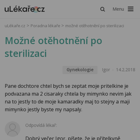
Menu
uLékaře.cz
Poradna lékaře
možné otěhotnění po sterilizaci
Možné otěhotnění po
sterilizaci
Gynekologie
Igor
14.2.2018
Pane dochtore chtel bych se zeptat moje pritelkine je
podvazana ma 2 cisaraky chtela by mimynko nevim jak
na to jestly to de moje kamaradky maj to stejny a maji
mimynko jestly byste my napsaly.
Odpovídá lékař:
Dobrý večer Igor, píšete, že je přítelkyně