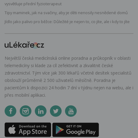
vysvětluje přední fyzioterapeut
Tipy maminek, jak na svačiny, aby je děti nenosily nesnědené domů
Jídlo jako palivo pro běžce: Důležité je nejen to, co jíte, ale i kdy to jíte
Největší česká medicínská online poradna a průkopník v oblasti
telemedicíny si klade za cíl zefektivnit a zkvalitnit české
zdravotnictví. Tým více jak 300 lékařů včetně desítek specialistů
obslouží průměrně 2 500 uživatelů měsíčně. Poradna je
pacientům k dispozici 24 hodin 7 dní v týdnu nejen na webu, ale i
přes mobilní aplikaci.