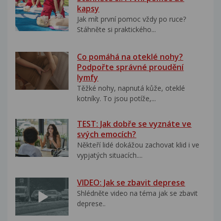
kapsy
Jak mít první pomoc vždy po ruce?
Stáhněte si praktického...
Co pomáhá na oteklé nohy?
Podpořte správné proudění
lymfy
Těžké nohy, napnutá kůže, oteklé
kotníky. To jsou potíže,...
TEST: Jak dobře se vyznáte ve
svých emocích?
Někteří lidé dokážou zachovat klid i ve
vypjatých situacích....
VIDEO: Jak se zbavit deprese
Shlédněte video na téma jak se zbavit
deprese..