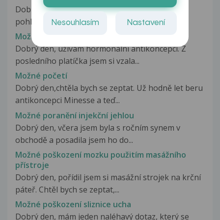
Dobrý den. S partnerkou jsme měli chráněný
pohlavní styk. Ejakulace proběhla...
Nesouhlasím
Nastavení
Možné otěhotnění?
Dobrý den, užívám hormonální antikoncepci. Z
posledního platíčka jsem si vzala...
Možné početí
Dobrý den,chtěla bych se zeptat. Už hodně let beru
antikoncepci Minesse a teď...
Možné poranění injekční jehlou
Dobrý den, včera jsem byla s ročním synem v
obchodě a posadila jsem ho do...
Možné poškození mozku použitím masážního
přístroje
Dobrý den, pořídil jsem si masážní strojek na krční
páteř. Chtěl bych se zeptat,...
Možné poškození sliznice ucha
Dobrý den, mám jeden naléhavý dotaz, který se