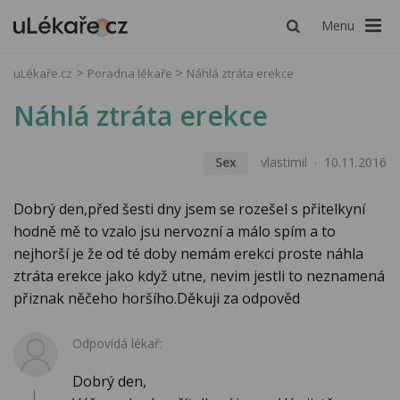
Menu
uLékaře.cz
Poradna lékaře
Náhlá ztráta erekce
Náhlá ztráta erekce
Sex
vlastimil
10.11.2016
Dobrý den,před šesti dny jsem se rozešel s přitelkyní
hodně mě to vzalo jsu nervozní a málo spím a to
nejhorší je že od té doby nemám erekci proste náhla
ztráta erekce jako když utne, nevim jestli to neznamená
přiznak něčeho horšího.Děkuji za odpověd
Odpovídá lékař:
Dobrý den,