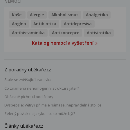
NEMOCI
Kašel
Alergie
Alkoholismus
Analgetika
Angína
Antibiotika
Antidepresiva
Antihistaminika
Antikoncepce
Antivirotika
Katalog nemocí a vyšetření
Z poradny uLékaře.cz
Stále se zvětšující bradavka
Co znamená nehomogenní struktura jater?
Občasné píchnutí pod žebry
Dyspepsie: Větry i při malé námaze, nepravidelná stolice
Zelený povlak na jazyku - co to může být?
Články uLékaře.cz