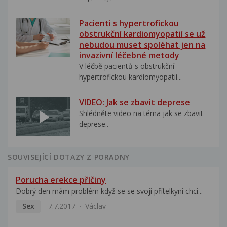
Pacienti s hypertrofickou
obstrukční kardiomyopatií se už
nebudou muset spoléhat jen na
invazivní léčebné metody
V léčbě pacientů s obstrukční
hypertrofickou kardiomyopatií...
VIDEO: Jak se zbavit deprese
Shlédněte video na téma jak se zbavit
deprese..
SOUVISEJÍCÍ DOTAZY Z PORADNY
Porucha erekce příčiny
Dobrý den mám problém když se se svoji přítelkyni chci...
Sex
7.7.2017
Václav