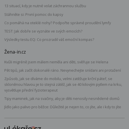
13 situací, kdy je nutné volat záchrannou službu
Stáhněte si: První pomoc do kapsy
Co pomáhá na oteklé nohy? Podpořte správné proudění lymfy
TEST: Jak dobře se vyznáte ve svých emocích?
Výsledky testu EQ: Co prozradil váš emoční kompas?
Žena-in.cz
Kvůli migréně jsem málem neměla ani děti, svěřuje se Helena
Pět tipů, jak začít dokonalé ráno. Nevynechejte snídani ani protažení
Způsob, jak se díváme do mobilu, velmi zatěžuje krční páteř, se
skloněnou hlavou je to stejná zátěž, jak se 40 kilovým pytlem na krku,
vysvětluje přední fyzioterapeut
Tipy maminek, jak na svačiny, aby je děti nenosily nesnědené domů
Jídlo jako palivo pro běžce: Důležité je nejen to, co jíte, ale i kdy to jíte