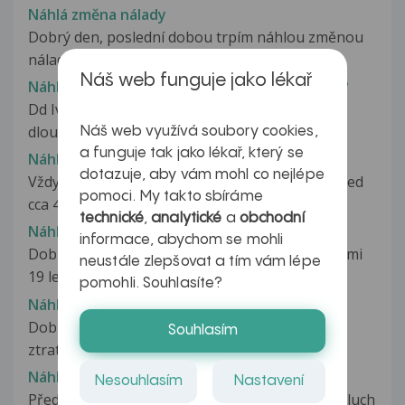
Náhlá změna nálady
Dobrý den, poslední dobou trpím náhlou změnou
nálady. Z minuty na minutu se...
Náš web funguje jako lékař
Náhlá změna tlaku, stres nebo vychání léku ??
Dd Iva,mam na vás prosím dotaz,lecim se
dlouhodobě s vysokým tlakem ,užívám...
Náš web využívá soubory cookies,
a funguje tak jako lékař, který se
Náhlá změna ztopoření penisu
dotazuje, aby vám mohl co nejlépe
Vždy jsem měl rovně ztopořený penis. Náhle před
pomoci. My takto sbíráme
cca 4 měsíci se mi ztopoří výrazně...
technické
,
analytické
a
obchodní
Náhlá ztráta erekce
informace, abychom se mohli
Dobrý den, mám takový malý velký problém. Je mi
neustále zlepšovat a tím vám lépe
19 let, jsem sportovně založený...
pomohli. Souhlasíte?
Náhlá ztráta libida
Dobrý den. Poslední cca týden jsem v podstatě
Souhlasím
ztratil libido a téměř ani nemohu...
Náhlá ztráta sluchu
Nesouhlasím
Nastavení
Před 3 měsíci jsem náhle během večera ztratil sluch