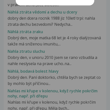
v pravém uchu (bez bolesti...
Náhlá ztráta vědomí a dechu u dcery
dobry den dcera rocnik 1988 jiz 10let! trpi: nahla
ztrata dechu bezvedomi? Nedycha...
Náhlá ztráta zraku
Dobrý den, moje matka 68 let je 4 roky dialýzovaná
takže má sníženou imunitu,...
Nahla ztratu sluchu
Dobry den, v unoru 2010 jsem se rano vzbudila a
nahle neslysela na prave ucho..na...
Náhlá, bodavá bolest hlavy
Dobrý den. Paní doktorko, chtěla bych se zeptat co
by mohlo být příčinou...
Nahlas mi křupe v kolenou, když rychle pokrčím
nohy, např. při dřepu
Nahlas mi křupe v kolenou, když rychle pokrčím
nohy, např. při dřepu. Měla bych...