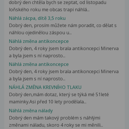
dobrý den chtěla bych se zeptat, od listopadu
loňského roku me obcas trapi náhlá...
Náhlá zácpa, dítě 3,5 roku
Dobrý den, prosím můžete nám poradit, co dělat s
náhlou ojedinělou záspou u...
Náhlá změna antikoncepce
Dobrý den, 4 roky jsem brala antikoncepci Minerva
a byla jsem s ní naprosto...
Náhlá změna antikoncepce
Dobrý den, 4 roky jsem brala antikoncepci Minerva
a byla jsem s ní naprosto...
NÁHLÁ ZMĚNA KREVNÍHO TLAKU
Dobrý den,mám dotaz, který se týká mé 51leté
maminky.Asi před 10 lety prodělala...
Náhlá změna nálady
Dobrý den mám takový problém s náhlými
změnami náladu, skoro 4 roky se mi měnili...