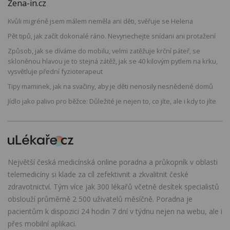
Žena-in.cz
Kvůli migréně jsem málem neměla ani děti, svěřuje se Helena
Pět tipů, jak začít dokonalé ráno. Nevynechejte snídani ani protažení
Způsob, jak se díváme do mobilu, velmi zatěžuje krční páteř, se
skloněnou hlavou je to stejná zátěž, jak se 40 kilovým pytlem na krku,
vysvětluje přední fyzioterapeut
Tipy maminek, jak na svačiny, aby je děti nenosily nesnědené domů
Jídlo jako palivo pro běžce: Důležité je nejen to, co jíte, ale i kdy to jíte
Největší česká medicínská online poradna a průkopník v oblasti
telemedicíny si klade za cíl zefektivnit a zkvalitnit české
zdravotnictví. Tým více jak 300 lékařů včetně desítek specialistů
obslouží průměrně 2 500 uživatelů měsíčně. Poradna je
pacientům k dispozici 24 hodin 7 dní v týdnu nejen na webu, ale i
přes mobilní aplikaci.