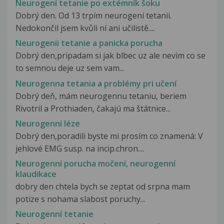
Neurogení tetanie po extémník šoku
Dobrý den. Od 13 trpím neurogení tetanii.
Nedokončil jsem kvůli ní ani učilistě....
Neurogenii tetanie a panicka porucha
Dobrý den,pripadam si jak blbec uz ale nevim co se
to semnou deje uz sem vam...
Neurogenna tetania a problémy pri učení
Dobrý deň, mám neurogennu tetaniu, beriem
Rivotril a Prothiaden, čakajú ma štátnice...
Neurogenní léze
Dobrý den,poradili byste mi prosím co znamená: V
jehlové EMG susp. na incip.chron....
Neurogenní porucha močení, neurogenní
klaudikace
dobry den chtela bych se zeptat od srpna mam
potize s nohama slabost poruchy...
Neurogenní tetanie