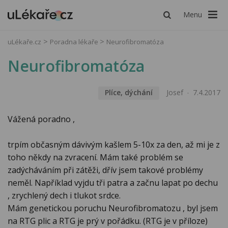
Menu
uLékaře.cz
Poradna lékaře
Neurofibromatóza
Neurofibromatóza
Plíce, dýchání
Josef
7.4.2017
Vážená poradno ,
trpím občasným dávivým kašlem 5-10x za den, až mi je z
toho někdy na zvracení. Mám také problém se
zadýcháváním při zátěži, dřív jsem takové problémy
neměl. Například vyjdu tři patra a začnu lapat po dechu
, zrychlený dech i tlukot srdce.
Mám genetickou poruchu Neurofibromatozu , byl jsem
na RTG plic a RTG je prý v pořádku. (RTG je v příloze)