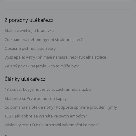
Z poradny uLékaře.cz
Stále se zvětšující bradavka
Co znamená nehomogenní struktura jater?
Občasné píchnutí pod žebry
Dyspepsie: Větry i při malé námaze, nepravidelná stolice
Zelený povlak na jazyku - co to může být?
Články uLékaře.cz
13 situací, kdy je nutné volat záchrannou službu
Stáhněte si: První pomoc do kapsy
Co pomáhá na oteklé nohy? Podpořte správné proudění lymfy
TEST: Jak dobře se vyznáte ve svých emocích?
Výsledky testu EQ: Co prozradil váš emoční kompas?