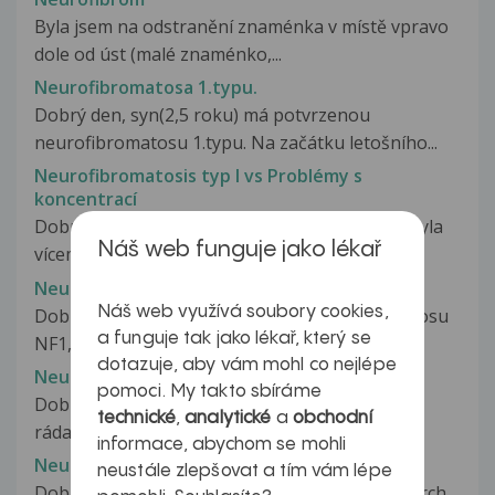
Byla jsem na odstranění znaménka v místě vpravo
dole od úst (malé znaménko,...
Neurofibromatosa 1.typu.
Dobrý den, syn(2,5 roku) má potvrzenou
neurofibromatosu 1.typu. Na začátku letošního...
Neurofibromatosis typ I vs Problémy s
koncentrací
Dobrý den, V dětství (okolo 15. roku věku) mi byla
Náš web funguje jako lékař
víceméně náhodou diagnostikována...
Neurofibromatóza
Náš web využívá soubory cookies,
Dobrý den, syn má potvrzenou neurofibromatosu
a funguje tak jako lékař, který se
NF1, jezdí na dětskou kliniku...
dotazuje, aby vám mohl co nejlépe
Neurofibromatóza
pomoci. My takto sbíráme
Dobrý den, nepíšu ani tak s prosbou o radu,ale
technické
,
analytické
a
obchodní
ráda bych znala názor ještě někoho...
informace, abychom se mohli
Neurofibromatóza
neustále zlepšovat a tím vám lépe
Dobrý den, trpím neurofibromatosou, celý povrch