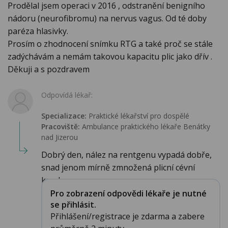
Prodělal jsem operaci v 2016 , odstranění benigního
nádoru (neurofibromu) na nervus vagus. Od té doby
paréza hlasivky.
Prosím o zhodnocení snímku RTG a také proč se stále
zadýchávám a nemám takovou kapacitu plic jako dřív .
Děkuji a s pozdravem
Odpovídá lékař:
Specializace:
Praktické lékařství pro dospělé
Pracoviště:
Ambulance praktického lékaře Benátky
nad Jizerou
Dobrý den, nález na rentgenu vypadá dobře,
snad jenom mírně zmnožená plicní cévní
kresba....
Pro zobrazení odpovědi lékaře je nutné
se přihlásit.
Přihlášení/registrace je zdarma a zabere