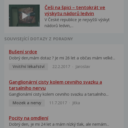
Češi na špici – tentokrát ve
výskytu nádorů ledvin
V České republice je nejvyšší výskyt
nádorů ledvin,...
SOUVISEJÍCÍ DOTAZY Z PORADNY
Bušení srdce
Dobrý den,mám dotaz ? Je mi 26 let a občas mám velké...
Vnitřní lékařství
22.2.2017
Jaroslav
Ganglionární cisty kolem cevniho svazku a
tarsalniho nervu
Ganglionární cisty kolem cevniho svazku a tarsalniho...
Mozek a nervy
11.7.2017
Jitka
Pocity na omdlení
Dobrý den, je mi 24 let a mám nízký tlak, ale nemám...