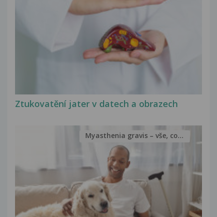
Ztukovatění jater v datech a obrazech
Myasthenia gravis – vše, co...