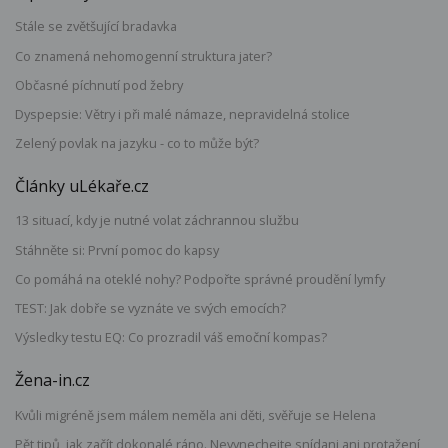
Stále se zvětšující bradavka
Co znamená nehomogenní struktura jater?
Občasné píchnutí pod žebry
Dyspepsie: Větry i při malé námaze, nepravidelná stolice
Zelený povlak na jazyku - co to může být?
Články uLékaře.cz
13 situací, kdy je nutné volat záchrannou službu
Stáhněte si: První pomoc do kapsy
Co pomáhá na oteklé nohy? Podpořte správné proudění lymfy
TEST: Jak dobře se vyznáte ve svých emocích?
Výsledky testu EQ: Co prozradil váš emoční kompas?
Žena-in.cz
Kvůli migréně jsem málem neměla ani děti, svěřuje se Helena
Pět tipů, jak začít dokonalé ráno. Nevynechejte snídani ani protažení