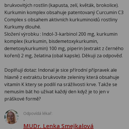
brukvovitých rostlin (kapusta, zelí, květák, brokolice).
Kurkumin komplex obsahuje patentovaný Curcumin C3
Complex s obsahem aktivních kurkuminoidů rostliny
Kurkumy dlouhé.
Složení výrobku : Indol-3-karbinol 200 mg, kurkumin
komplex (kurkumin, bisdemetoxykurkumin,
demetoxykurkumin) 100 mg, piperin (extrakt z černého
koření) 2 mg, želatina (obal kapsle). Děkuji za odpověď.
Doplňují dotaz: Indonal je sice přírodní přípravek ale
hlavně z extraktu brukvovite zeleniny která obsahuje
vitamín K ktery se podílí na srážlivosti krve. Takže se
nemusím bát ho užívat každý den když je to jen v
práškové formě?
Odpovídá lékař:
MUDr. Lenka Smejkalová