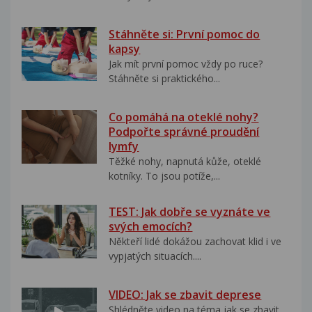
Stáhněte si: První pomoc do
kapsy
Jak mít první pomoc vždy po ruce?
Stáhněte si praktického...
Co pomáhá na oteklé nohy?
Podpořte správné proudění
lymfy
Těžké nohy, napnutá kůže, oteklé
kotníky. To jsou potíže,...
TEST: Jak dobře se vyznáte ve
svých emocích?
Někteří lidé dokážou zachovat klid i ve
vypjatých situacích....
VIDEO: Jak se zbavit deprese
Shlédněte video na téma jak se zbavit