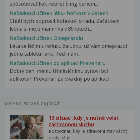
spôsobovať liek nebilet 5 mg beriem...
Nežádoucí účinek léku- hořkost v ústech
Chtěl bych poprosit kohokoli o radu. Začátkem
ledna si moje maminka v 89 letech...
Nežádoucí účinek Omeprazolu
Léta se léčím s refluxu žaludku, užívám omeprazol
jednu tabletu ráno. Teď mám...
Nežádoucí účinek po aplikaci Prevenaru
Dobrý den, mému tříměsíčnímu synovi byl
aplikován Prevenar. Za dva dny po aplikaci...
MOHLO BY VÁS ZAJÍMAT
13 situací, kdy je nutné volat
záchrannou službu
Rozpoznat, kdy je zdravotní stav vážný
a kdy už je...