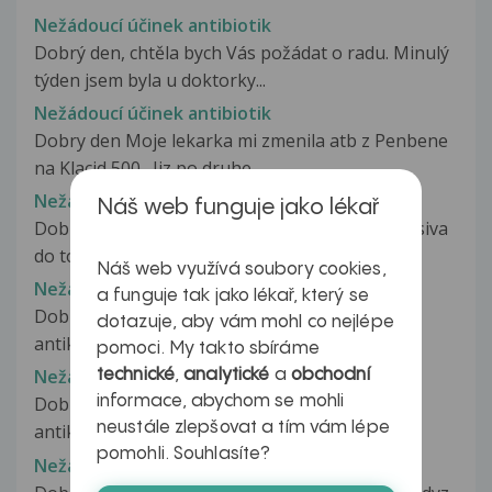
Nežádoucí účinek antibiotik
Dobrý den, chtěla bych Vás požádat o radu. Minulý
týden jsem byla u doktorky...
Nežádoucí účinek antibiotik
Dobry den Moje lekarka mi zmenila atb z Penbene
na Klacid 500 . Jiz po druhe...
Nežádoucí účinek antidepresiv
Náš web funguje jako lékař
Dobry den chtel bych se zeptat beru antidepresiva
do toho sportuji hokej .Nemuzou...
Náš web využívá soubory cookies,
Nežádoucí účinek antikoncepce
a funguje tak jako lékař, který se
Dobrý den, cca před rokem jsem začala užívat
dotazuje, aby vám mohl co nejlépe
antikoncepci(Minervu) a po 2 měsících...
pomoci. My takto sbíráme
Nežádoucí účinek antikoncepce v náplasti
technické
,
analytické
a
obchodní
informace, abychom se mohli
Dobrý den , Včera jsem si nasadila svoji první
neustále zlepšovat a tím vám lépe
antikoncepci ,vybrala jsem si...
pomohli. Souhlasíte?
Nežádoucí účinek Ataraxu