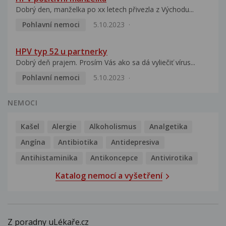
Dobrý den, manželka po xx letech přivezla z Východu...
Pohlavní nemoci
5.10.2023
HPV typ 52 u partnerky
Dobrý deň prajem. Prosím Vás ako sa dá vyliečiť vírus...
Pohlavní nemoci
5.10.2023
NEMOCI
Kašel
Alergie
Alkoholismus
Analgetika
Angína
Antibiotika
Antidepresiva
Antihistaminika
Antikoncepce
Antivirotika
Katalog nemocí a vyšetření
Z poradny uLékaře.cz