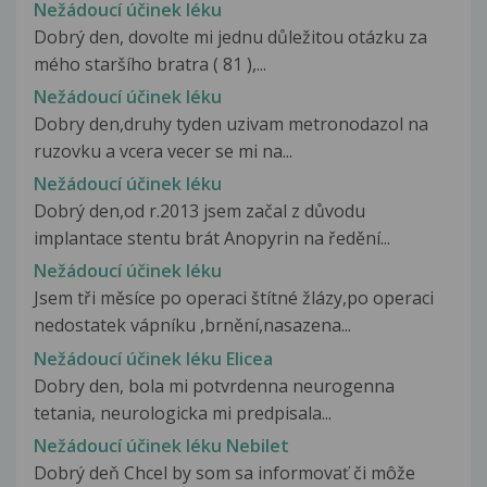
Nežádoucí účinek léku
Dobrý den, dovolte mi jednu důležitou otázku za
mého staršího bratra ( 81 ),...
Nežádoucí účinek léku
Dobry den,druhy tyden uzivam metronodazol na
ruzovku a vcera vecer se mi na...
Nežádoucí účinek léku
Dobrý den,od r.2013 jsem začal z důvodu
implantace stentu brát Anopyrin na ředění...
Nežádoucí účinek léku
Jsem tři měsíce po operaci štítné žlázy,po operaci
nedostatek vápníku ,brnění,nasazena...
Nežádoucí účinek léku Elicea
Dobry den, bola mi potvrdenna neurogenna
tetania, neurologicka mi predpisala...
Nežádoucí účinek léku Nebilet
Dobrý deň Chcel by som sa informovať či môže