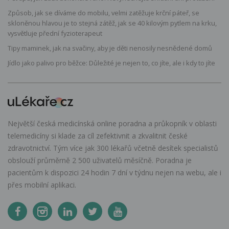
Způsob, jak se díváme do mobilu, velmi zatěžuje krční páteř, se
skloněnou hlavou je to stejná zátěž, jak se 40 kilovým pytlem na krku,
vysvětluje přední fyzioterapeut
Tipy maminek, jak na svačiny, aby je děti nenosily nesnědené domů
Jídlo jako palivo pro běžce: Důležité je nejen to, co jíte, ale i kdy to jíte
Největší česká medicínská online poradna a průkopník v oblasti
telemedicíny si klade za cíl zefektivnit a zkvalitnit české
zdravotnictví. Tým více jak 300 lékařů včetně desítek specialistů
obslouží průměrně 2 500 uživatelů měsíčně. Poradna je
pacientům k dispozici 24 hodin 7 dní v týdnu nejen na webu, ale i
přes mobilní aplikaci.