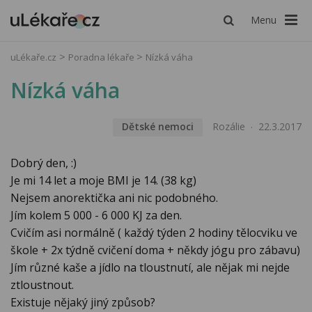
Menu
uLékaře.cz
Poradna lékaře
Nízká váha
Nízká váha
Dětské nemoci
Rozálie
22.3.2017
Dobrý den, :)
Je mi 14 let a moje BMI je 14. (38 kg)
Nejsem anorektička ani nic podobného.
Jím kolem 5 000 - 6 000 KJ za den.
Cvičím asi normálně ( každý týden 2 hodiny tělocviku ve
škole + 2x týdně cvičení doma + někdy jógu pro zábavu)
Jím různé kaše a jídlo na tloustnutí, ale nějak mi nejde
ztloustnout.
Existuje nějaký jiný způsob?