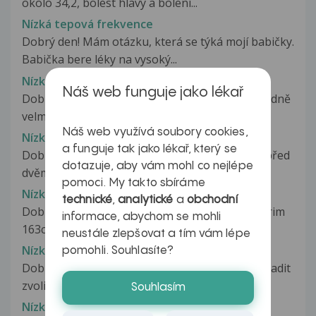
okolo 34,2, bolest hlavy a bolení...
Nízká tepová frekvence
Dobrý den! Mám otázku, která se týká mojí babičky.
Babička bere léky na vysoký...
Nízká tepová frekvence
Náš web funguje jako lékař
Dobrý den, ráda bych Vás požádala o radu ohledně
velmi nízké tepové frekvence...
Náš web využívá soubory cookies,
Nízká tepová frekvence
a funguje tak jako lékař, který se
Dobrý den, chci se zeptat, příteli (25 let) se asi před
dotazuje, aby vám mohl co nejlépe
dvěma měsíci udělalo...
pomoci. My takto sbíráme
Nízká váha
technické
,
analytické
a
obchodní
Dobry den mam takovy dotaz vazim 45kg a merim
informace, abychom se mohli
163cm jim co muzu a nejde mi pribrat...
neustále zlepšovat a tím vám lépe
Nízká váha
pomohli. Souhlasíte?
Dobrý den nevěděl sem kam tento problém zařadit
zvolil sem výživu. Je mi 23...
Souhlasím
Nízká váha