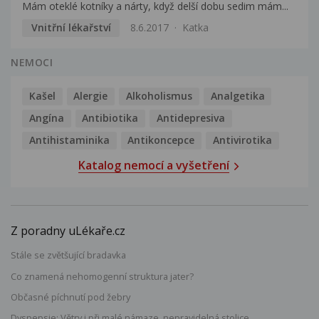
Mám oteklé kotníky a nárty, když delší dobu sedim mám...
Vnitřní lékařství
8.6.2017
Katka
NEMOCI
Kašel
Alergie
Alkoholismus
Analgetika
Angína
Antibiotika
Antidepresiva
Antihistaminika
Antikoncepce
Antivirotika
Katalog nemocí a vyšetření
Z poradny uLékaře.cz
Stále se zvětšující bradavka
Co znamená nehomogenní struktura jater?
Občasné píchnutí pod žebry
Dyspepsie: Větry i při malé námaze, nepravidelná stolice