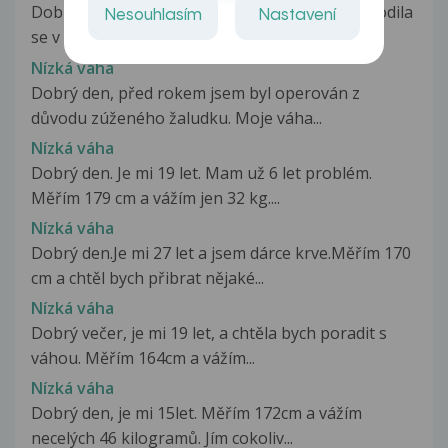
Dobrý den,mám dcerku,které je 19 měsíců.Narodila
Nesouhlasím
Nastavení
se v 35 tt akutním císařem.Porodní...
Nízká váha
Dobrý den, před rokem jsem byl operován z
důvodu zúženého žaludku. Moje váha...
Nízká váha
Dobrý den. Je mi 19 let. Mam už 6 let problém.
Měřím 179 cm a vážím jen 32 kg....
Nízká váha
Dobrý den.Je mi 27 let a jsem dárce krve.Měřím 170
cm a chtěl bych přibrat nějaké...
Nízká váha
Dobrý večer, je mi 19 let, a chtěla bych poradit s
váhou. Měřím 164cm a vážím...
Nízká váha
Dobrý den, je mi 15let. Měřím 172cm a vážím
necelých 46 kilogramů. Jím cokoliv...