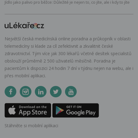
Jídlo jako palivo pro běžce: Důležité je nejen to, co jíte, ale i kdy to jíte
Největší česká medicínská online poradna a průkopník v oblasti
telemedicíny si klade za cíl zefektivnit a zkvalitnit české
zdravotnictví. Tým více jak 300 lékařů včetně desítek specialistů
obslouží průměrně 2 500 uživatelů měsíčně. Poradna je
pacientům k dispozici 24 hodin 7 dní v týdnu nejen na webu, ale i
přes mobilní aplikaci.
Stáhněte si mobilní aplikaci