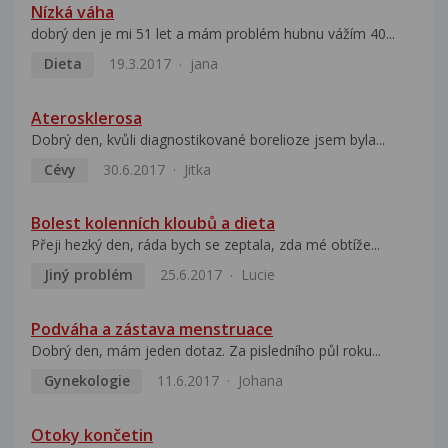
Nízká váha
dobrý den je mi 51 let a mám problém hubnu vážím 40...
Dieta
19.3.2017
jana
Aterosklerosa
Dobrý den, kvůli diagnostikované borelioze jsem byla...
Cévy
30.6.2017
Jitka
Bolest kolenních kloubů a dieta
Přeji hezký den, ráda bych se zeptala, zda mé obtíže...
Jiný problém
25.6.2017
Lucie
Podváha a zástava menstruace
Dobrý den, mám jeden dotaz. Za pisledního půl roku...
Gynekologie
11.6.2017
Johana
Otoky končetin