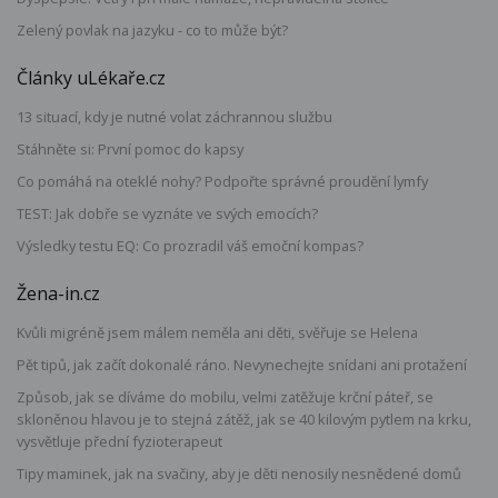
Zelený povlak na jazyku - co to může být?
Články uLékaře.cz
13 situací, kdy je nutné volat záchrannou službu
Stáhněte si: První pomoc do kapsy
Co pomáhá na oteklé nohy? Podpořte správné proudění lymfy
TEST: Jak dobře se vyznáte ve svých emocích?
Výsledky testu EQ: Co prozradil váš emoční kompas?
Žena-in.cz
Kvůli migréně jsem málem neměla ani děti, svěřuje se Helena
Pět tipů, jak začít dokonalé ráno. Nevynechejte snídani ani protažení
Způsob, jak se díváme do mobilu, velmi zatěžuje krční páteř, se
skloněnou hlavou je to stejná zátěž, jak se 40 kilovým pytlem na krku,
vysvětluje přední fyzioterapeut
Tipy maminek, jak na svačiny, aby je děti nenosily nesnědené domů