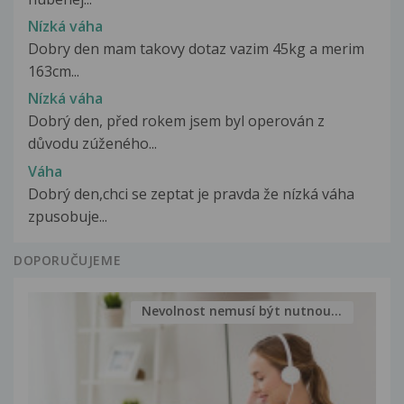
Nízká váha
Dobry den mam takovy dotaz vazim 45kg a merim
163cm...
Nízká váha
Dobrý den, před rokem jsem byl operován z
důvodu zúženého...
Váha
Dobrý den,chci se zeptat je pravda že nízká váha
zpusobuje...
DOPORUČUJEME
Nevolnost nemusí být nutnou...