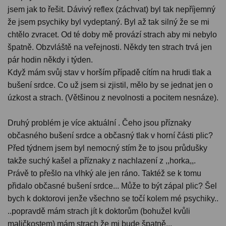
jsem jak to řešit. Dávivý reflex (záchvat) byl tak nepříjemný
že jsem psychiky byl vydeptaný. Byl až tak silný že se mi
chtělo zvracet. Od té doby mě provází strach aby mi nebylo
špatně. Obzvláště na veřejnosti. Někdy ten strach trvá jen
pár hodin někdy i týden.
Když mám svůj stav v horším případě cítím na hrudi tlak a
bušení srdce. Co už jsem si zjistil, mělo by se jednat jen o
úzkost a strach. (Většinou z nevolnosti a pocitem nesnáze).
Druhý problém je více aktuální . Čeho jsou příznaky
občasného bušení srdce a občasný tlak v horní části plic?
Před týdnem jsem byl nemocný stím že to jsou průdušky
takže suchý kašel a příznaky z nachlazení z ,,horka,,.
Právě to přešlo na vlhký ale jen ráno. Taktéž se k tomu
přidalo občasné bušení srdce... Může to být zápal plic? Šel
bych k doktorovi jenže všechno se točí kolem mé psychiky..
..popravdě mám strach jít k doktorům (bohužel kvůli
maličkostem) mám strach že mi bude špatně...