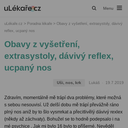
Menu
uLékaře.cz
Poradna lékaře
Obavy z vyšetření, extrasystoly, dávivý
reflex, ucpaný nos
Obavy z vyšetření,
extrasystoly, dávivý reflex,
ucpaný nos
Uši, nos, krk
Lukáš
19.7.2019
Zdravím, momentálně mě trápí dva problémy, které možná
s sebou nesouvisí. Už delší dobu mě trápí převážně ráno
plný nos aniž by to šlo vysmrkat a přecitlivělý dávivý rexlex
(někdy až záchvaty). Bohužel se to hodně podepsalo i na
mé psychice . Jak mi bylo 16 bylo to příšerné. Nevěděl