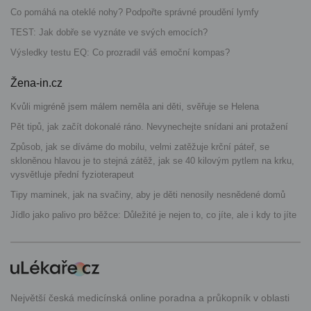
Co pomáhá na oteklé nohy? Podpořte správné proudění lymfy
TEST: Jak dobře se vyznáte ve svých emocích?
Výsledky testu EQ: Co prozradil váš emoční kompas?
Žena-in.cz
Kvůli migréně jsem málem neměla ani děti, svěřuje se Helena
Pět tipů, jak začít dokonalé ráno. Nevynechejte snídani ani protažení
Způsob, jak se díváme do mobilu, velmi zatěžuje krční páteř, se
skloněnou hlavou je to stejná zátěž, jak se 40 kilovým pytlem na krku,
vysvětluje přední fyzioterapeut
Tipy maminek, jak na svačiny, aby je děti nenosily nesnědené domů
Jídlo jako palivo pro běžce: Důležité je nejen to, co jíte, ale i kdy to jíte
Největší česká medicínská online poradna a průkopník v oblasti