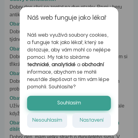
Dobry den chci se zeptat na dve otazky. Prvni : beru
antikoncepci a po dobu...
Náš web funguje jako lékař
Obavy z tětotenství
Dobrý den, měla bych dotaz. S přítelem jsme před
Náš web využívá soubory cookies,
týdnem měli nechráněný sex....
a funguje tak jako lékař, který se
Obavy z toxoplazmózy v těhotenství
dotazuje, aby vám mohl co nejlépe
Dobrý den, jsem ve 25 týdnu těhotenství. Dnes jsem si
pomoci. My takto sbíráme
třikrát kousla do hamburgru,...
technické
,
analytické
a
obchodní
informace, abychom se mohli
Obavy z uzlin
neustále zlepšovat a tím vám lépe
Dobrý den, 1. v nedávné době jsem tu psal o mých
pomohli. Souhlasíte?
problémech s uzlinami....
Obavy z užívání antikoncepce
Souhlasím
Užívám hormonální antikoncepci teprve 4. měsíc, ale
když se tak zpětně zamyslím,...
Nesouhlasím
Nastavení
Obavy z vdechnutí skleněné kuličky dvouletým
dítětem
Dobrý den, mám velký strach o dvouletého syna. V