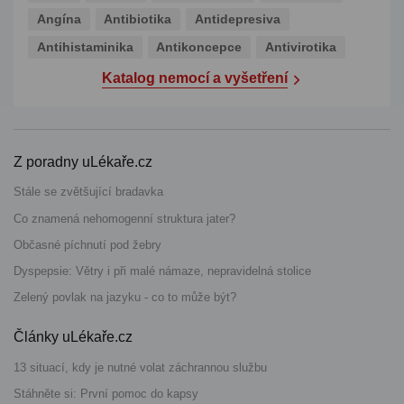
Angína
Antibiotika
Antidepresiva
Antihistaminika
Antikoncepce
Antivirotika
Katalog nemocí a vyšetření
Z poradny uLékaře.cz
Stále se zvětšující bradavka
Co znamená nehomogenní struktura jater?
Občasné píchnutí pod žebry
Dyspepsie: Větry i při malé námaze, nepravidelná stolice
Zelený povlak na jazyku - co to může být?
Články uLékaře.cz
13 situací, kdy je nutné volat záchrannou službu
Stáhněte si: První pomoc do kapsy