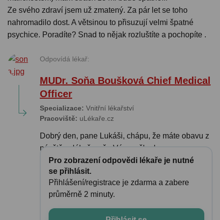
Ze svého zdraví jsem už zmatený. Za pár let se toho
nahromadilo dost. A větsinou to přisuzují velmi špatné
psychice. Poradíte? Snad to nějak rozluštíte a pochopíte .
Odpovídá lékař:
MUDr. Soňa Boušková Chief Medical
Officer
Specializace:
Vnitřní lékařství
Pracoviště:
uLékaře.cz
Dobrý den, pane Lukáši, chápu, že máte obavu z
návštěvy lékaře a že Vás myšlenka na po...
Pro zobrazení odpovědi lékaře je nutné
se přihlásit.
Přihlášení/registrace je zdarma a zabere
průměrně 2 minuty.
Přihlásit se