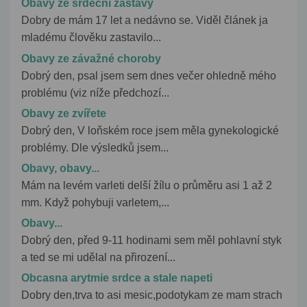
Obavy ze srdeční zástavy
Dobry de mám 17 let a nedávno se. Viděl článek ja
mladému člověku zastavilo...
Obavy ze závažné choroby
Dobrý den, psal jsem sem dnes večer ohledně mého
problému (viz níže předchozí...
Obavy ze zvířete
Dobrý den, V loňském roce jsem měla gynekologické
problémy. Dle výsledků jsem...
Obavy, obavy...
Mám na levém varleti delší žílu o průměru asi 1 až 2
mm. Když pohybuji varletem,...
Obavy...
Dobrý den, před 9-11 hodinami sem měl pohlavní styk
a ted se mi udělal na přirození...
Obcasna arytmie srdce a stale napeti
Dobry den,trva to asi mesic,podotykam ze mam strach