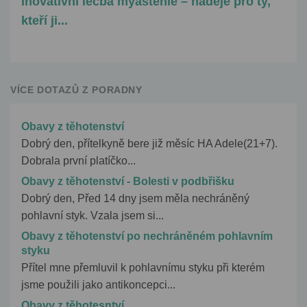
Inovativní léčba myastenie – naděje pro ty,
kteří ji...
VÍCE DOTAZŮ Z PORADNY
Obavy z těhotenství
Dobrý den, přítelkyně bere již měsíc HA Adele(21+7).
Dobrala první platíčko...
Obavy z těhotenství - Bolesti v podbřišku
Dobrý den, Před 14 dny jsem měla nechráněný
pohlavní styk. Vzala jsem si...
Obavy z těhotenství po nechráněném pohlavním
styku
Přítel mne přemluvil k pohlavnímu styku při kterém
jsme použili jako antikoncepci...
Obavy z těhotesntví