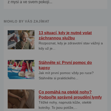
z mysi a ve svem pokoji...
MOHLO BY VÁS ZAJÍMAT
13 situací, kdy je nutné volat
záchrannou službu
Rozpoznat, kdy je zdravotní stav vážný a
kdy už je...
Stáhněte si: První pomoc do
kapsy
Jak mít první pomoc vždy po ruce?
Stáhněte si praktického...
Co pomáhá na oteklé nohy?
Podpořte správné proudění lymfy
Těžké nohy, napnutá kůže, oteklé
kotníky. To jsou potíže,...