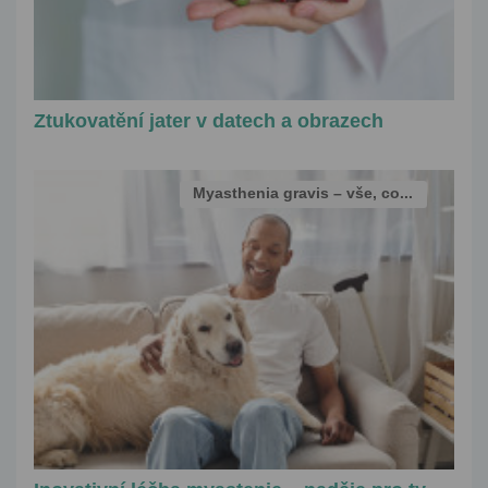
Ztukovatění jater v datech a obrazech
Myasthenia gravis – vše, co...