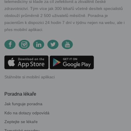
telemedicíny si klade za cíl zefektivnit a zkvalitnit české
zdravotnictví. Tým více jak 300 lékařů včetně desítek specialistů
obslouží průměrně 2 500 uživatelů měsíčně. Poradna je
pacientům k dispozici 24 hodin 7 dní v týdnu nejen na webu, ale i
přes mobilní aplikaci.
Stáhněte si mobilní aplikaci
Poradna lékaře
Jak funguje poradna
Kdo na dotazy odpovídá
Zeptejte se lékaře
Tematické poradny