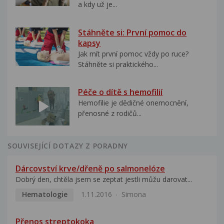
a kdy už je...
Stáhněte si: První pomoc do
kapsy
Jak mít první pomoc vždy po ruce?
Stáhněte si praktického...
Péče o dítě s hemofilií
Hemofilie je dědičné onemocnění,
přenosné z rodičů...
SOUVISEJÍCÍ DOTAZY Z PORADNY
Dárcovství krve/dřeně po salmonelóze
Dobrý den, chtěla jsem se zeptat jestli můžu darovat...
Hematologie
1.11.2016
Simona
Přenos streptokoka