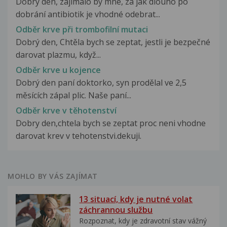
Dobrý den, zajímalo by mne, za jak dlouho po
dobrání antibiotik je vhodné odebrat...
Odběr krve při trombofilní mutaci
Dobrý den, Chtěla bych se zeptat, jestli je bezpečné
darovat plazmu, když...
Odběr krve u kojence
Dobrý den paní doktorko, syn prodělal ve 2,5
měsících zápal plic. Naše paní...
Odběr krve v těhotenství
Dobry den,chtela bych se zeptat proc neni vhodne
darovat krev v tehotenstvi.dekuji.
MOHLO BY VÁS ZAJÍMAT
13 situací, kdy je nutné volat
záchrannou službu
Rozpoznat, kdy je zdravotní stav vážný