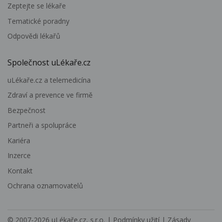
Zeptejte se lékaře
Tematické poradny
Odpovědi lékařů
Společnost uLékaře.cz
uLékaře.cz a telemedicína
Zdraví a prevence ve firmě
Bezpečnost
Partneři a spolupráce
Kariéra
Inzerce
Kontakt
Ochrana oznamovatelů
© 2007-2026
uLékaře.cz, s.r.o.
|
Podmínky užití
|
Zásady