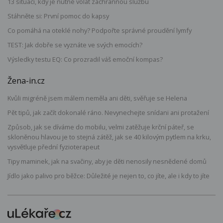
13 situací, kdy je nutné volat záchrannou službu
Stáhněte si: První pomoc do kapsy
Co pomáhá na oteklé nohy? Podpořte správné proudění lymfy
TEST: Jak dobře se vyznáte ve svých emocích?
Výsledky testu EQ: Co prozradil váš emoční kompas?
Žena-in.cz
Kvůli migréně jsem málem neměla ani děti, svěřuje se Helena
Pět tipů, jak začít dokonalé ráno. Nevynechejte snídani ani protažení
Způsob, jak se díváme do mobilu, velmi zatěžuje krční páteř, se
skloněnou hlavou je to stejná zátěž, jak se 40 kilovým pytlem na krku,
vysvětluje přední fyzioterapeut
Tipy maminek, jak na svačiny, aby je děti nenosily nesnědené domů
Jídlo jako palivo pro běžce: Důležité je nejen to, co jíte, ale i kdy to jíte