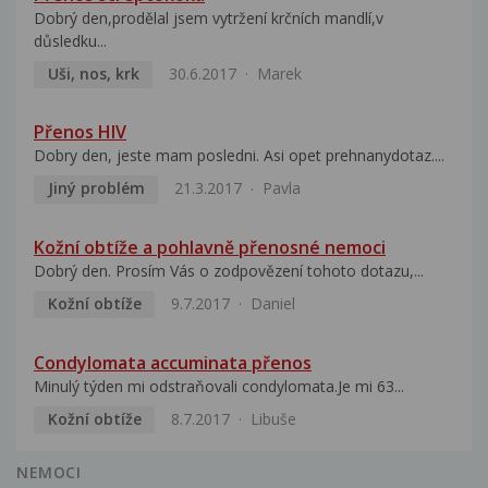
Dobrý den,prodělal jsem vytržení krčních mandlí,v
důsledku...
Uši, nos, krk
30.6.2017
Marek
Přenos HIV
Dobry den, jeste mam posledni. Asi opet prehnanydotaz....
Jiný problém
21.3.2017
Pavla
Kožní obtíže a pohlavně přenosné nemoci
Dobrý den. Prosím Vás o zodpovězení tohoto dotazu,...
Kožní obtíže
9.7.2017
Daniel
Condylomata accuminata přenos
Minulý týden mi odstraňovali condylomata.Je mi 63...
Kožní obtíže
8.7.2017
Libuše
NEMOCI