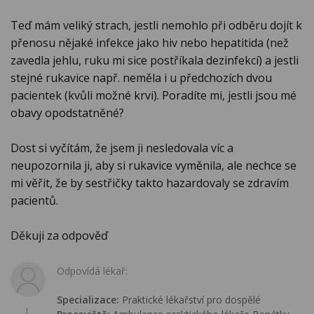
Teď mám veliký strach, jestli nemohlo při odběru dojít k
přenosu nějaké infekce jako hiv nebo hepatitida (než
zavedla jehlu, ruku mi sice postříkala dezinfekcí) a jestli
stejné rukavice např. neměla i u předchozích dvou
pacientek (kvůli možné krvi). Poradíte mi, jestli jsou mé
obavy opodstatněné?
Dost si vyčítám, že jsem ji nesledovala víc a
neupozornila ji, aby si rukavice vyměnila, ale nechce se
mi věřit, že by sestřičky takto hazardovaly se zdravím
pacientů.
Děkuji za odpověď
Odpovídá lékař:
Specializace:
Praktické lékařství pro dospělé