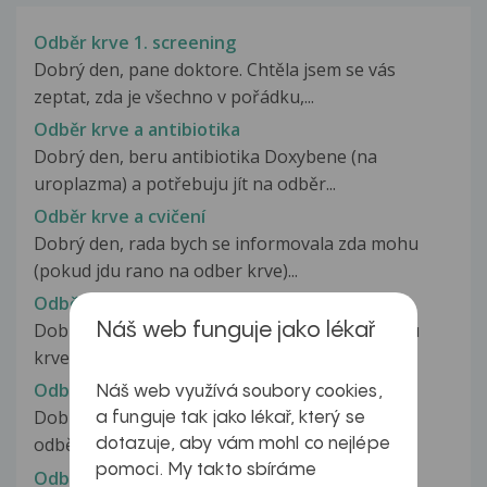
Odběr krve 1. screening
Dobrý den, pane doktore. Chtěla jsem se vás
zeptat, zda je všechno v pořádku,...
Odběr krve a antibiotika
Dobrý den, beru antibiotika Doxybene (na
uroplazma) a potřebuju jít na odběr...
Odběr krve a cvičení
Dobrý den, rada bych se informovala zda mohu
(pokud jdu rano na odber krve)...
Odběr krve a infekce
Dobrý den, jsem těhotná a byla jsem na odběru
Náš web funguje jako lékař
krve v odběrovém centru. Normálně...
Odběr krve a léky
Náš web využívá soubory cookies,
Dobrý den,chtěla jsem se vás zeptat,jestli při
a funguje tak jako lékař, který se
odběru krve brát prášek nebo...
dotazuje, aby vám mohl co nejlépe
pomoci. My takto sbíráme
Odběr krve a léky