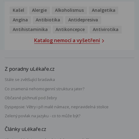
Kašel
Alergie
Alkoholismus
Analgetika
Angína
Antibiotika
Antidepresiva
Antihistaminika
Antikoncepce
Antivirotika
Katalog nemocí a vyšetření
Z poradny uLékaře.cz
Stále se zvětšující bradavka
Co znamená nehomogenní struktura jater?
Občasné píchnutí pod žebry
Dyspepsie: Větry i při malé námaze, nepravidelná stolice
Zelený povlak na jazyku - co to může být?
Články uLékaře.cz