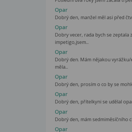
Poslední dva roky jsem začala trpět 
Opar
Dobrý den, manžel měl asi před čtvr
Opar
Dobry vecer, rada bych se zeptala 
impetigo,jsem...
Opar
Dobrý den. Mám nějakou vyrážku/e
měla...
Opar
Dobrý den, prosím o co by se mohlo
Opar
Dobrý den, přítelkyni se udělal opa
Opar
Dobrý den, mám sedmiměsíčního chla
Opar