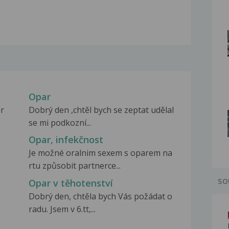
Opar
ar
Dobrý den ,chtěl bych se zeptat udělal
se mi podkozní...
Opar, infekčnost
Je možné oralnim sexem s oparem na
rtu způsobit partnerce...
SO
Opar v těhotenství
Dobrý den, chtěla bych Vás požádat o
radu. Jsem v 6.tt,...