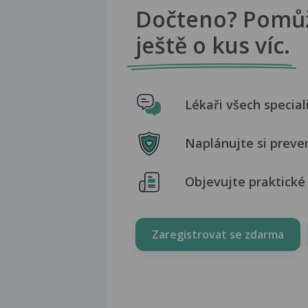
Dočteno? Pomů
ještě o kus víc.
Lékaři všech special
Naplánujte si preve
Objevujte praktické 
Zaregistrovat se zdarma