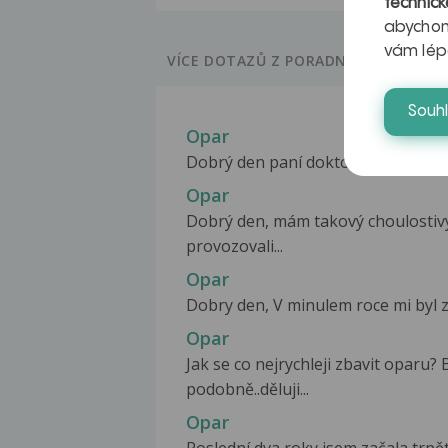
technick
abychom
vám lép
VÍCE DOTAZŮ Z PORADNY
Souh
Opar
Dobrý den paní doktorko, dnes ráno 
Opar
Dobrý den, mám takový choulostivý
provozovali...
Opar
Dobry den, V minulem roce mi byl zj
Opar
Jak se co nejrychleji zbavit oparu?
podobně..děluji...
Opar