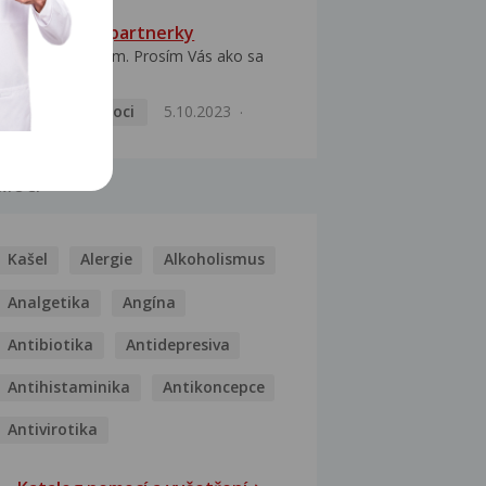
HPV typ 52 u partnerky
Dobrý deň prajem. Prosím Vás ako sa
dá vyliečiť vírus...
Pohlavní nemoci
5.10.2023
MOCI
Kašel
Alergie
Alkoholismus
Analgetika
Angína
Antibiotika
Antidepresiva
Antihistaminika
Antikoncepce
Antivirotika