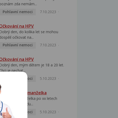
poznám zda nemám...
Pohlavní nemoci
7.10.2023
Očkování na HPV
Dobrý den, do kolika let se mohou
dospělí očkovat na...
Pohlavní nemoci
7.10.2023
Očkování na HPV
Dobrý den, mým dětem je 18 a 20 let.
Chci je nechat...
Pohlavní nemoci
5.10.2023
HPV pozitivní manželka
Dobrý den, manželka po xx letech
přivezla z Východu...
Pohlavní nemoci
5.10.2023