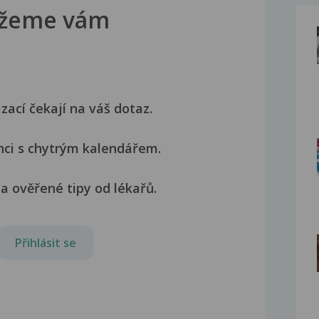
žeme vám
izací čekají na váš dotaz.
nci s chytrým kalendářem.
a ověřené tipy od lékařů.
Přihlásit se