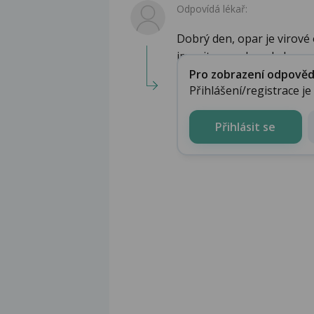
Odpovídá lékař:
Dobrý den, opar je virov
imunity, navrhovala byc...
Pro zobrazení odpovědi 
Přihlášení/registrace j
Přihlásit se