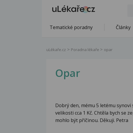
Tematické poradny
Články
uLékaře.cz
Poradna lékaře
opar
Opar
Dobrý den, mému 5 letému synovi s
velikosti cca 1 Kč. Chtěla bych se z
mohlo být příčinou. Děkuji. Petra