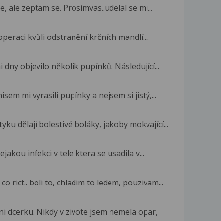
, ale zeptam se. Prosimvas..udelal se mi...
peraci kvůli odstranění krčních mandlí....
 dny objevilo několik pupínků. Následující...
sem mi vyrasili pupínky a nejsem si jistý,...
ku dělají bolestivé boláky, jakoby mokvající...
jakou infekci v tele ktera se usadila v...
co rict.. boli to, chladim to ledem, pouzivam...
 dcerku. Nikdy v zivote jsem nemela opar,