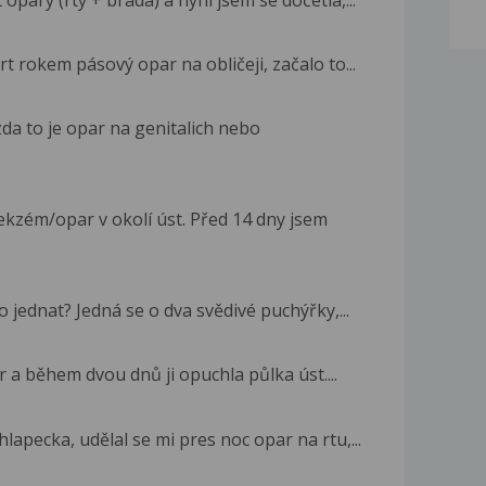
opary (rty + brada) a nyní jsem se dočetla,...
t rokem pásový opar na obličeji, začalo to...
zda to je opar na genitalich nebo
kzém/opar v okolí úst. Před 14 dny jsem
 jednat? Jedná se o dva svědivé puchýřky,...
r a během dvou dnů ji opuchla půlka úst....
pecka, udělal se mi pres noc opar na rtu,...