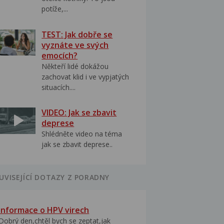
potíže,...
TEST: Jak dobře se
vyznáte ve svých
emocích?
Někteří lidé dokážou
zachovat klid i ve vypjatých
situacích....
VIDEO: Jak se zbavit
deprese
Shlédněte video na téma
jak se zbavit deprese..
UVISEJÍCÍ DOTAZY Z PORADNY
Informace o HPV virech
Dobrý den,chtěl bych se zeptat,jak