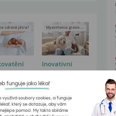
na zdravá játra?
Myasthenia gravis – vše, co...
kovatění
Inovativní
r v datech a
léčba
azech
myastenie –
b funguje jako lékař
naděje pro ty,
 využívá soubory cookies, a funguje
kteří ji...
 lékař, který se dotazuje, aby vám
 nejlépe pomoci. My takto sbíráme