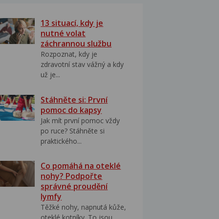
13 situací, kdy je
nutné volat
záchrannou službu
Rozpoznat, kdy je
zdravotní stav vážný a kdy
už je...
Stáhněte si: První
pomoc do kapsy
Jak mít první pomoc vždy
po ruce? Stáhněte si
praktického...
Co pomáhá na oteklé
nohy? Podpořte
správné proudění
lymfy
Těžké nohy, napnutá kůže,
oteklé kotníky. To jsou