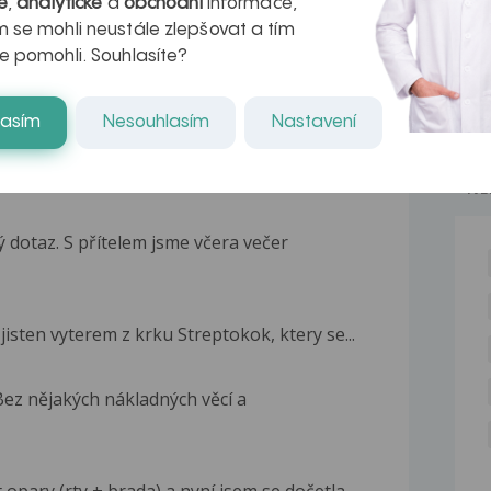
é
,
analytické
a
obchodní
informace,
 se mohli neustále zlepšovat a tím
e pomohli. Souhlasíte?
lasím
Nesouhlasím
Nastavení
se příteli vytvořil opar na rtu, máme 8-mi...
NE
 dotaz. S přítelem jsme včera večer
isten vyterem z krku Streptokok, ktery se...
 Bez nějakých nákladných věcí a