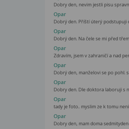
Dobry den, nevim jestli pisu spravne
Opar
Dobrý den. Příští úterý podstupuji o
Opar
Dobrý den. Na čele se mi před třemi
Opar
Zdravím, jsem v zahraničí a nad peni
Opar
Dobrý den, manželovi se po pohl. sty
Opar
Dobry den. Dle doktora laboruji s ne
Opar
tady je foto.. myslim ze k tomu neni 
Opar
Dobry den, mam doma sedmitydenni