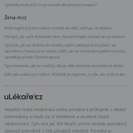
Výsledky testu EQ: Co prozradil váš emoční kompas?
Žena-in.cz
Kvůli migréně jsem málem neměla ani děti, svěřuje se Helena
Pět tipů, jak začít dokonalé ráno. Nevynechejte snídani ani protažení
Způsob, jak se díváme do mobilu, velmi zatěžuje krční páteř, se
skloněnou hlavou je to stejná zátěž, jak se 40 kilovým pytlem na krku,
vysvětluje přední fyzioterapeut
Tipy maminek, jak na svačiny, aby je děti nenosily nesnědené domů
Jídlo jako palivo pro běžce: Důležité je nejen to, co jíte, ale i kdy to jíte
Největší česká medicínská online poradna a průkopník v oblasti
telemedicíny si klade za cíl zefektivnit a zkvalitnit české
zdravotnictví. Tým více jak 300 lékařů včetně desítek specialistů
obslouží průměrně 2 500 uživatelů měsíčně. Poradna je