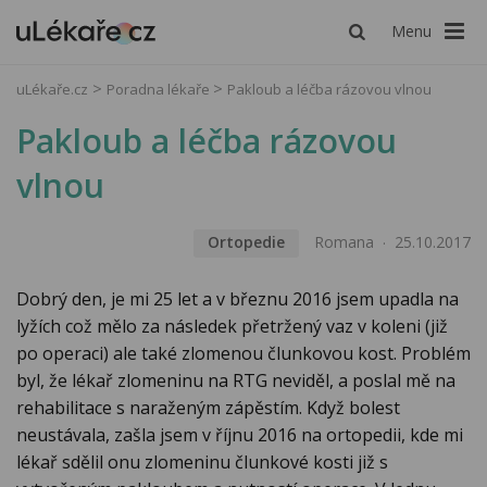
Menu
uLékaře.cz
Poradna lékaře
Pakloub a léčba rázovou vlnou
Pakloub a léčba rázovou
vlnou
Ortopedie
Romana
25.10.2017
Dobrý den, je mi 25 let a v březnu 2016 jsem upadla na
lyžích což mělo za následek přetržený vaz v koleni (již
po operaci) ale také zlomenou člunkovou kost. Problém
byl, že lékař zlomeninu na RTG neviděl, a poslal mě na
rehabilitace s naraženým zápěstím. Když bolest
neustávala, zašla jsem v říjnu 2016 na ortopedii, kde mi
lékař sdělil onu zlomeninu člunkové kosti již s