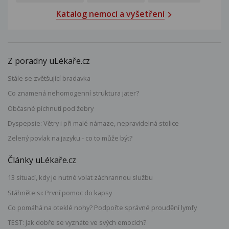
Katalog nemocí a vyšetření
Z poradny uLékaře.cz
Stále se zvětšující bradavka
Co znamená nehomogenní struktura jater?
Občasné píchnutí pod žebry
Dyspepsie: Větry i při malé námaze, nepravidelná stolice
Zelený povlak na jazyku - co to může být?
Články uLékaře.cz
13 situací, kdy je nutné volat záchrannou službu
Stáhněte si: První pomoc do kapsy
Co pomáhá na oteklé nohy? Podpořte správné proudění lymfy
TEST: Jak dobře se vyznáte ve svých emocích?