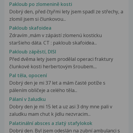
Pakloub po zlomenině kosti
Dobrý den, před čtyřmi lety jsem spadl ze střechy, a
zlomil jsem si člunkovou...
Pakloub skafoidea
Zdravím ,mám v zápästí zlomenú kosticku
staršieho dáta. CT : pakloub skafoidea...
Pakloub zápěstí, DISI
Před dvěma lety jsem prodělal operaci fraktury
člunkové kosti herbertovým šroubem....
Pal těla, opocení
Dobrý den je mi 37 let a mám časté potíže s
pálením obličeje a celého těla...
Pálaní v žaludku
Dobry den je mi 15 let a uz asi 3 dny mne pali v
zaludku mam chut k jidlu nezvracim...
Palatinální absces a zlatý stafylokok
Dobrý den. Byl jsem odeslán na zubní ambulanci s