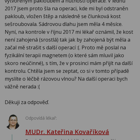
vytvořeným pakloubem a nutností operace. V lednu
2017 jsem proto šla na operaci, kde mi byl odstraněn
pakloub, vložen štěp a následně se člunková kost
sešroubovala. Sádrovou dlahu jsem měla 4 měsíce.
Nyní, na kontrole v říjnu 2017 mi lékař oznámil, že kost
není zahojená (srostlá) tak jak by zahojená být měla a
začal mě strašit s další operací :(. Proto mě poslal na
fyzikální terapii magnetem (o které sám mluvil jako
skoro neúčinné), s tím, že v prosinci mám přijít na další
kontrolu. Chtěla jsem se zeptat, co si v tomto případě
myslíte o léčbě rázovou vlnou? Na další operaci bych
vážně nerada :(
Děkuji za odpověď.
Odpovídá lékař:
MUDr. Kateřina Kovaříková