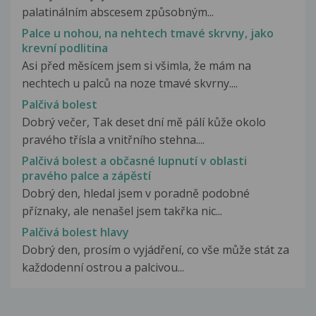
palatinálním abscesem způsobným...
Palce u nohou, na nehtech tmavé skrvny, jako
krevní podlitina
Asi před měsícem jsem si všimla, že mám na
nechtech u palců na noze tmavé skvrny....
Palčivá bolest
Dobrý večer, Tak deset dní mě pálí kůže okolo
pravého třísla a vnitřního stehna....
Palčivá bolest a občasné lupnutí v oblasti
pravého palce a zápěstí
Dobrý den, hledal jsem v poradně podobné
příznaky, ale nenašel jsem takřka nic...
Palčivá bolest hlavy
Dobrý den, prosím o vyjádření, co vše může stát za
každodenní ostrou a palcivou...