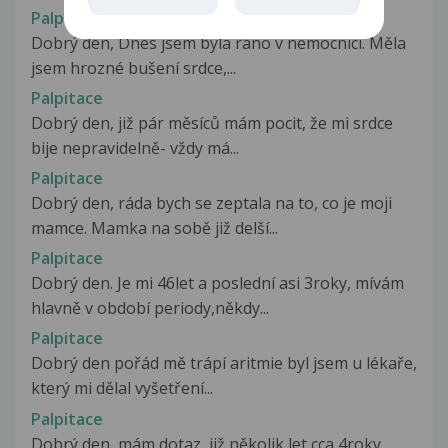
Palpitace
Dobrý den, Dnes jsem byla ráno v nemocnici. Měla
jsem hrozné bušení srdce,...
Palpitace
Dobrý den, již pár měsíců mám pocit, že mi srdce
bije nepravidelně- vždy má...
Palpitace
Dobrý den, ráda bych se zeptala na to, co je moji
mamce. Mamka na sobě již delší...
Palpitace
Dobrý den. Je mi 46let a poslední asi 3roky, mívám
hlavně v období periody,někdy...
Palpitace
Dobrý den pořád mě trápí aritmie byl jsem u lékaře,
který mi dělal vyšetření...
Palpitace
Dobrý den, mám dotaz, již několik let cca 4roky