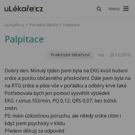
Menu
uLékaře.cz
Poradna lékaře
Palpitace
Palpitace
Praktické lékařství
Iva
26.12.2016
Dobrý den. Minulý týden jsem byla na EKG kvůli bušení
srdce a pocitu občasného přeskočení. Dále jsem byla na
na RTG srdce a plíce-vše v pořádku a odběry krve také.
Potřebovala bych jen pomoci vysvětlit výsledek
EKG: r.sinus.102/min, PQ 0,12, QRS 0,07, bez ložisk
změn.
PS: mám úzkostnou poruchu, ale někdy srdce cítím i
když jsem psychicky v klidu.
Předem děkuji za odpověď