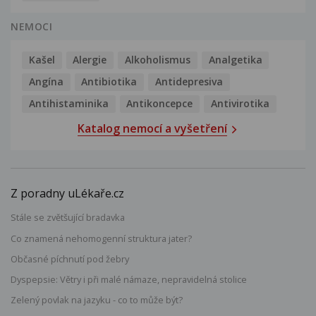
NEMOCI
Kašel
Alergie
Alkoholismus
Analgetika
Angína
Antibiotika
Antidepresiva
Antihistaminika
Antikoncepce
Antivirotika
Katalog nemocí a vyšetření
Z poradny uLékaře.cz
Stále se zvětšující bradavka
Co znamená nehomogenní struktura jater?
Občasné píchnutí pod žebry
Dyspepsie: Větry i při malé námaze, nepravidelná stolice
Zelený povlak na jazyku - co to může být?