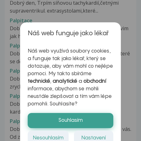
Dobrý den, Trpím síňovou tachykardií,četnými
supraventrikul. extrasystolami,které...
Palpitace
Dobrý den, Mám takový problem a poradne nevim
Náš web funguje jako lékař
jak ho resit.V noci jsem se budil...
Palpitace
Náš web využívá soubory cookies,
Dobrý den, zlobí mě občasné palpitace srdce, které
a funguje tak jako lékař, který se
se dějí jen při braní antidepresiv....
dotazuje, aby vám mohl co nejlépe
Palpitace
pomoci. My takto sbíráme
Dobrý den,mívám občas v noci bušení srdce a
technické
,
analytické
a
obchodní
zrychlený tep a pocit strachu,potíže...
informace, abychom se mohli
Palpitace
neustále zlepšovat a tím vám lépe
Dobry den asi pred dvoma rokmi som bola u
pomohli. Souhlasíte?
kardiologa s tym ze mi akoby preskakuje...
Souhlasím
Palpitace
Dobrý den. Nevím si rady tak se obracím zde na vás.
Od začátku března 2016...
Nesouhlasím
Nastavení