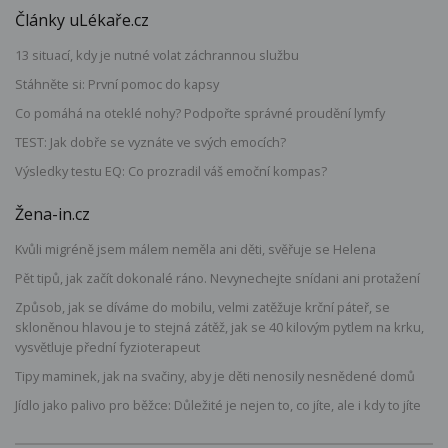
Články uLékaře.cz
13 situací, kdy je nutné volat záchrannou službu
Stáhněte si: První pomoc do kapsy
Co pomáhá na oteklé nohy? Podpořte správné proudění lymfy
TEST: Jak dobře se vyznáte ve svých emocích?
Výsledky testu EQ: Co prozradil váš emoční kompas?
Žena-in.cz
Kvůli migréně jsem málem neměla ani děti, svěřuje se Helena
Pět tipů, jak začít dokonalé ráno. Nevynechejte snídani ani protažení
Způsob, jak se díváme do mobilu, velmi zatěžuje krční páteř, se
skloněnou hlavou je to stejná zátěž, jak se 40 kilovým pytlem na krku,
vysvětluje přední fyzioterapeut
Tipy maminek, jak na svačiny, aby je děti nenosily nesnědené domů
Jídlo jako palivo pro běžce: Důležité je nejen to, co jíte, ale i kdy to jíte