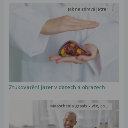
Jak na zdravá játra?
Ztukovatění jater v datech a obrazech
Myasthenia gravis – vše, co...