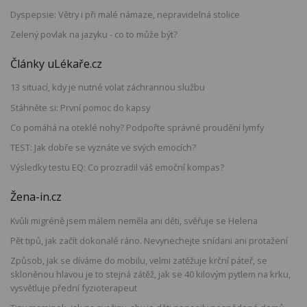
Dyspepsie: Větry i při malé námaze, nepravidelná stolice
Zelený povlak na jazyku - co to může být?
Články uLékaře.cz
13 situací, kdy je nutné volat záchrannou službu
Stáhněte si: První pomoc do kapsy
Co pomáhá na oteklé nohy? Podpořte správné proudění lymfy
TEST: Jak dobře se vyznáte ve svých emocích?
Výsledky testu EQ: Co prozradil váš emoční kompas?
Žena-in.cz
Kvůli migréně jsem málem neměla ani děti, svěřuje se Helena
Pět tipů, jak začít dokonalé ráno. Nevynechejte snídani ani protažení
Způsob, jak se díváme do mobilu, velmi zatěžuje krční páteř, se
skloněnou hlavou je to stejná zátěž, jak se 40 kilovým pytlem na krku,
vysvětluje přední fyzioterapeut