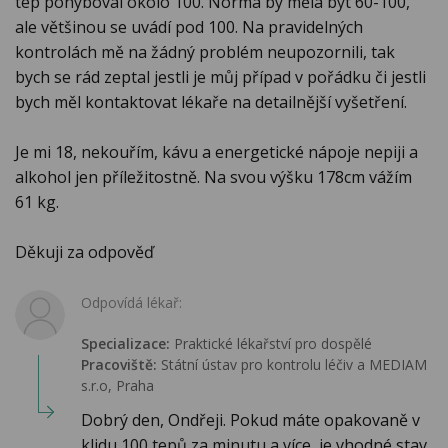
tep pohyboval okolo 100. Norma by měla být 60-100,
ale většinou se uvádí pod 100. Na pravidelných
kontrolách mě na žádný problém neupozornili, tak
bych se rád zeptal jestli je můj případ v pořádku či jestli
bych měl kontaktovat lékaře na detailnější vyšetření.
Je mi 18, nekouřím, kávu a energetické nápoje nepiji a
alkohol jen příležitostně. Na svou výšku 178cm vážím
61 kg.
Děkuji za odpověď
Odpovídá lékař:
Specializace:
Praktické lékařství pro dospělé
Pracoviště:
Státní ústav pro kontrolu léčiv a MEDIAM
s.r.o, Praha
Dobrý den, Ondřeji. Pokud máte opakovaně v
klidu 100 tepů za minutu a více, je vhodné stav