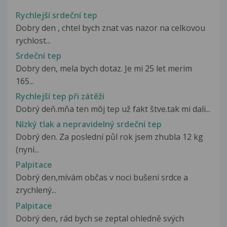
Rychlejší srdeční tep
Dobry den , chtel bych znat vas nazor na celkovou
rychlost...
Srdeční tep
Dobry den, mela bych dotaz. Je mi 25 let merim
165...
Rychlejší tep při zátěži
Dobrý deň.mňa ten môj tep už fakt štve.tak mi dali...
Nízký tlak a nepravidelný srdeční tep
Dobrý den. Za poslední půl rok jsem zhubla 12 kg
(nyní...
Palpitace
Dobrý den,mívám občas v noci bušení srdce a
zrychlený...
Palpitace
Dobrý den, rád bych se zeptal ohledně svých