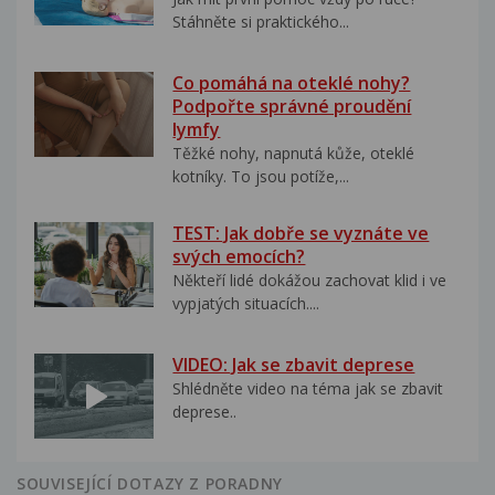
Stáhněte si praktického...
Co pomáhá na oteklé nohy?
Podpořte správné proudění
lymfy
Těžké nohy, napnutá kůže, oteklé
kotníky. To jsou potíže,...
TEST: Jak dobře se vyznáte ve
svých emocích?
Někteří lidé dokážou zachovat klid i ve
vypjatých situacích....
VIDEO: Jak se zbavit deprese
Shlédněte video na téma jak se zbavit
deprese..
SOUVISEJÍCÍ DOTAZY Z PORADNY