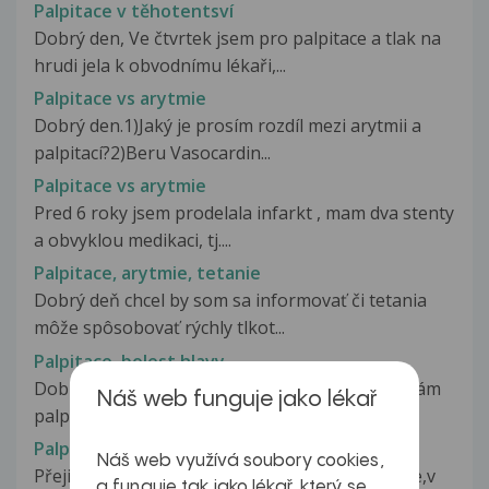
Palpitace v těhotentsví
Dobrý den, Ve čtvrtek jsem pro palpitace a tlak na
hrudi jela k obvodnímu lékaři,...
Palpitace vs arytmie
Dobrý den.1)Jaký je prosím rozdíl mezi arytmii a
palpitací?2)Beru Vasocardin...
Palpitace vs arytmie
Pred 6 roky jsem prodelala infarkt , mam dva stenty
a obvyklou medikaci, tj....
Palpitace, arytmie, tetanie
Dobrý deň chcel by som sa informovať či tetania
môže spôsobovať rýchly tlkot...
Palpitace, bolest hlavy
Dobrý den, chtěla bych se zeptat, 1x denně mívám
Náš web funguje jako lékař
palpitace srdce, takové zrychlené...
Palpitace, bolest za hrudní kostí, dušnost
Náš web využívá soubory cookies,
Přeji hezký den...mám již přiblížně 15 let arytmie,v
a funguje tak jako lékař, který se