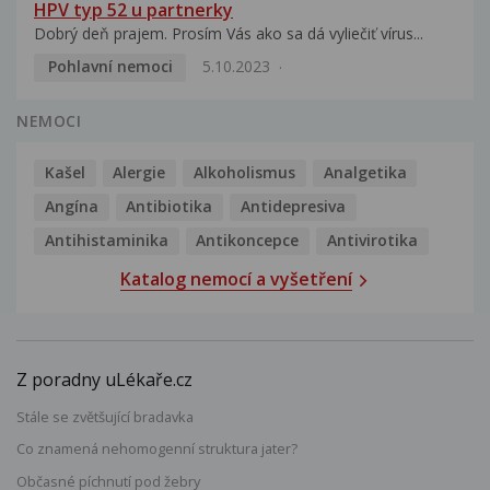
HPV typ 52 u partnerky
Dobrý deň prajem. Prosím Vás ako sa dá vyliečiť vírus...
Pohlavní nemoci
5.10.2023
NEMOCI
Kašel
Alergie
Alkoholismus
Analgetika
Angína
Antibiotika
Antidepresiva
Antihistaminika
Antikoncepce
Antivirotika
Katalog nemocí a vyšetření
Z poradny uLékaře.cz
Stále se zvětšující bradavka
Co znamená nehomogenní struktura jater?
Občasné píchnutí pod žebry