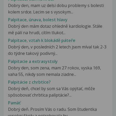
Dobry den, mam uz delsi dobu problemy s bolesti
kolem srdce. Lecim se s vysokym...
Palpitace, únava, bolest hlavy
Dobrý den mám dotaz ohledně kardiologie. Stále
mě pálí na hrudi, cítím tlukot...
Palpitace, vztah k blokádě páteře
Dobrý den, v posledních 2 letech jsem míval tak 2-3
do týdne takový podivný...
Palpitacie a extrasystoly
Dobry den, som zena, mam 27 rokov, vyska 169,
vaha 55, nikdy som nemala ziadne...
Palpitácie z chrbtice?
Dobrý deň, chcel by som sa Vás opýtať, môže
spôsobovať chrbtica paliptácie?...
Pamäť
Dobrý deň. Prosím Vás o radu. Som študentka
vysokej školy a potrebovala by...