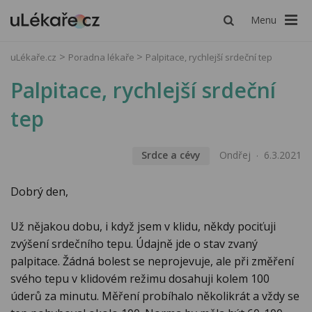
Menu
uLékaře.cz
Poradna lékaře
Palpitace, rychlejší srdeční tep
Palpitace, rychlejší srdeční
tep
Srdce a cévy
Ondřej
6.3.2021
Dobrý den,
Už nějakou dobu, i když jsem v klidu, někdy pociťuji
zvýšení srdečního tepu. Údajně jde o stav zvaný
palpitace. Žádná bolest se neprojevuje, ale při změření
svého tepu v klidovém režimu dosahuji kolem 100
úderů za minutu. Měření probíhalo několikrát a vždy se