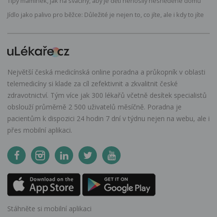
Tipy maminek, jak na svačiny, aby je děti nenosily nesnědené domů
Jídlo jako palivo pro běžce: Důležité je nejen to, co jíte, ale i kdy to jíte
Největší česká medicínská online poradna a průkopník v oblasti
telemedicíny si klade za cíl zefektivnit a zkvalitnit české
zdravotnictví. Tým více jak 300 lékařů včetně desítek specialistů
obslouží průměrně 2 500 uživatelů měsíčně. Poradna je
pacientům k dispozici 24 hodin 7 dní v týdnu nejen na webu, ale i
přes mobilní aplikaci.
Stáhněte si mobilní aplikaci