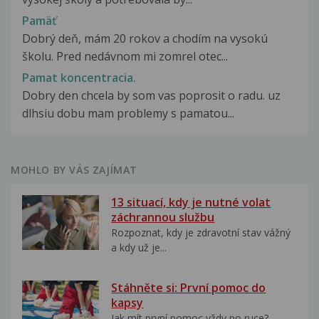
Pamäť
Dobrý deň, mám 20 rokov a chodím na vysokú
školu. Pred nedávnom mi zomrel otec...
Pamat koncentracia.
Dobry den chcela by som vas poprosit o radu. uz
dlhsiu dobu mam problemy s pamatou...
MOHLO BY VÁS ZAJÍMAT
13 situací, kdy je nutné volat
záchrannou službu
Rozpoznat, kdy je zdravotní stav vážný
a kdy už je...
Stáhněte si: První pomoc do
kapsy
Jak mít první pomoc vždy po ruce?