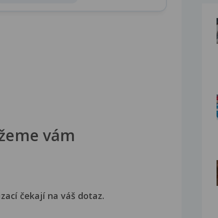
žeme vám
izací čekají na váš dotaz.