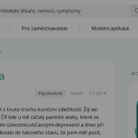
Pro zaměstnavatele
Mobilní aplikace
a
a
MO
Psychiatrie
Daniel
5.1.2014
 touto trochu kuriózní záležitostí. Žiji asi
v ČR kde u mě začaly panické ataky, které se
pím úzkostmi,občasnými depresemi a dnes při
ovalo do takového stavu, že jsem měl pocit,