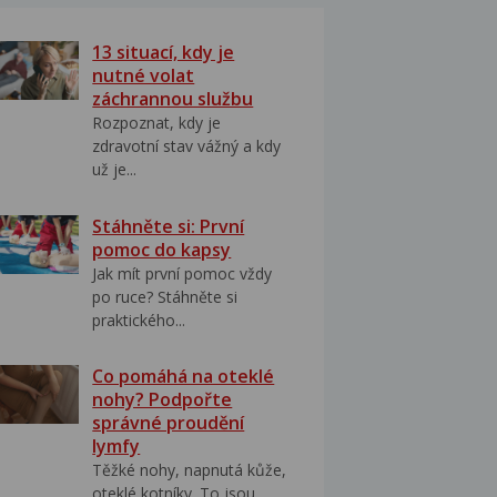
13 situací, kdy je
nutné volat
záchrannou službu
Rozpoznat, kdy je
zdravotní stav vážný a kdy
už je...
Stáhněte si: První
pomoc do kapsy
Jak mít první pomoc vždy
po ruce? Stáhněte si
praktického...
Co pomáhá na oteklé
nohy? Podpořte
správné proudění
lymfy
Těžké nohy, napnutá kůže,
oteklé kotníky. To jsou