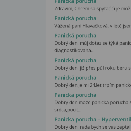
Panická porucha
Zdravím, Chcem sa spýtať či je možné
Panická porucha
Vážená paní Hlavačková, v létě jse
Panická porucha
Dobrý den, můj dotaz se týká pani
diagnostikovaná...
Panická porucha
Dobrý den, již přes půl roku beru s
Panická porucha
Dobrý den.je mi 24.let trpím panick
Panicka porucha
Dobry den moze panicka porucha s 
srdca,pocit...
Panicka porucha - Hypervent
Dobry den, rada bych se vas zeptala