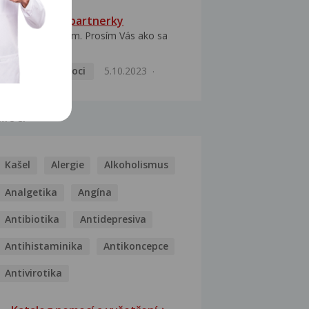
HPV typ 52 u partnerky
Dobrý deň prajem. Prosím Vás ako sa
dá vyliečiť vírus...
Pohlavní nemoci
5.10.2023
MOCI
Kašel
Alergie
Alkoholismus
Analgetika
Angína
Antibiotika
Antidepresiva
Antihistaminika
Antikoncepce
Antivirotika