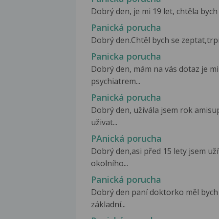
Dobrý den, je mi 19 let, chtěla byc
Panická porucha
Dobrý den.Chtěl bych se zeptat,trpím
Panicka porucha
Dobrý den, mám na vás dotaz je mi
psychiatrem...
Panická porucha
Dobrý den, užívála jsem rok amisup
uživat...
PAnická porucha
Dobrý den,asi před 15 lety jsem už
okolního...
Panická porucha
Dobrý den paní doktorko měl bych 
základní...