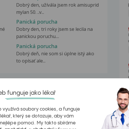
Dobrý den, užívála jsem rok amisuprid
mylan 50. ..v...
Panická porucha
žné
Dobry den, tri roky jsem se lecila na
panickou poruchu....
Panická porucha
Dobrý deň, nie som si úplne istý ako
to opísať ale...
b funguje jako lékař
na zdravá játra?
Myasthenia gravis – vše, co...
 využívá soubory cookies, a funguje
 lékař, který se dotazuje, aby vám
 nejlépe pomoci. My takto sbíráme