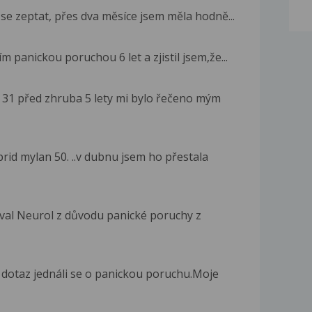
h se zeptat, přes dva měsíce jsem měla hodně...
 panickou poruchou 6 let a zjistil jsem,že...
 31 před zhruba 5 lety mi bylo řečeno mým
rid mylan 50. ..v dubnu jsem ho přestala
íval Neurol z důvodu panické poruchy z
dotaz jednáli se o panickou poruchu.Moje