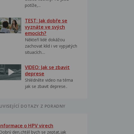
potíže,...
TEST: Jak dobře se
vyznáte ve svých
emocích?
Někteří lidé dokážou
zachovat klid i ve vypjatých
situacích....
VIDEO: Jak se zbavit
deprese
Shlédněte video na téma
jak se zbavit deprese..
UVISEJÍCÍ DOTAZY Z PORADNY
Informace o HPV virech
Dobrý den,chtěl bych se zeptat,jak