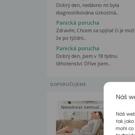
Dobrý den, nedávno mi byla
diagnostikována úzkostná...
Panická porucha
Zdravím, Chcem sa spýtať či je mo
že po týždni...
Panická porucha
Dobrý den, jsem v 18 týdnu
těhotenství. Dříve jsem...
DOPORUČUJEME
Náš we
Nevolnost nemusí být nutnou...
Jak 
Náš web
tak jako
mohl co