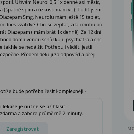
zpotil. Užívám Neurol 0,5 1x denně asi měsíc,
rá (špatně spím a úzkosti mám víc). Tudíž jsem
al Diazepam 5mg. Neurolu mám ještě 15 tablet,
m dnes vzal dvě. Chci se zeptat, zdali mohu po
rát Diazepam ( mám brát 1x denně). Za 12 dní
hned domluvenou schůzku u psychiatra a chci
takhle se nedá žít. Potřebuji vědět, jestli
ezpečné. Předem děkuji za odpověď a přeji
potíže bude potřeba řešit komplexněji -
..
lékaře je nutné se přihlásit.
e zdarma a zabere průměrně 2 minuty.
Zaregistrovat
MO