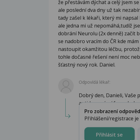
že přestávám dýchat a celý jsem se 
ale poslední dva dny už tak nezabí
tady zašel k lékaři, který mi naps
ale jedna mi už nepomáhá,tudíž jse
dobrání Neurolu (2x denně) začít b
se nadobro vracím do ČR kde mám 
nastoupit okamžitou léčbu, protože 
tohle dočasné řešení není moc neb
šťastný nový rok. Daniel.
Odpovídá lékař:
Dobrý den, Danieli, Vaše 
antidepresívní farmakolog.
Pro zobrazení odpovědi 
Přihlášení/registrace j
Přihlásit se