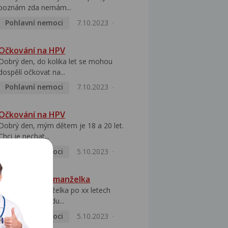
poznám zda nemám...
Pohlavní nemoci
7.10.2023
Očkování na HPV
Dobrý den, do kolika let se mohou
dospělí očkovat na...
Pohlavní nemoci
7.10.2023
Očkování na HPV
Dobrý den, mým dětem je 18 a 20 let.
Chci je nechat...
Pohlavní nemoci
5.10.2023
HPV pozitivní manželka
Dobrý den, manželka po xx letech
přivezla z Východu...
Pohlavní nemoci
5.10.2023