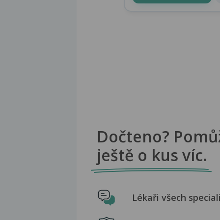
Dočteno? Pomů
ještě o kus víc.
Lékaři všech special