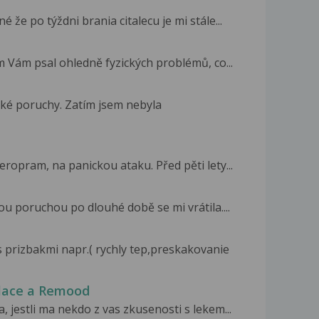
 že po týždni brania citalecu je mi stále...
m Vám psal ohledně fyzických problémů, co...
cké poruchy. Zatím jsem nebyla
eropram, na panickou ataku. Před pěti lety...
ou poruchou po dlouhé době se mi vrátila....
prizbakmi napr.( rychly tep,preskakovanie
ilace a Remood
, jestli ma nekdo z vas zkusenosti s lekem...