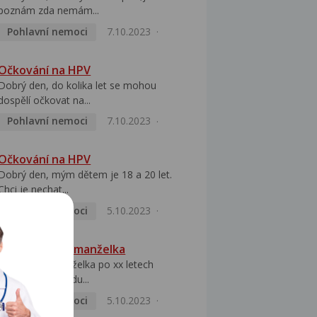
poznám zda nemám...
Pohlavní nemoci
7.10.2023
Očkování na HPV
Dobrý den, do kolika let se mohou
dospělí očkovat na...
Pohlavní nemoci
7.10.2023
Očkování na HPV
Dobrý den, mým dětem je 18 a 20 let.
Chci je nechat...
Pohlavní nemoci
5.10.2023
HPV pozitivní manželka
Dobrý den, manželka po xx letech
přivezla z Východu...
Pohlavní nemoci
5.10.2023