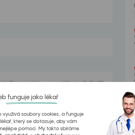
na zdravá játra?
Myasthenia gravis – vše, co...
b funguje jako lékař
 využívá soubory cookies, a funguje
 lékař, který se dotazuje, aby vám
kovatění
Inovativní
 nejlépe pomoci. My takto sbíráme