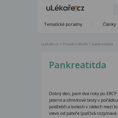
Tematické poradny
Články
uLékaře.cz
Poradna lékaře
pankreatitda
Pankreatitda
Dobrý den, jsem dva roky po ERCP 
jaterní a slinivkové testy v pořádk
podžebří a bolesti v zádech mezi lo
vlevo od páteře (palčivá rozpínavá 