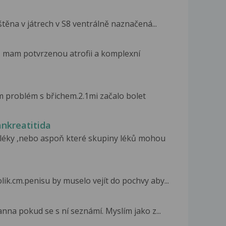
štěna v játrech v S8 ventrálně naznačená...
T mam potvrzenou atrofii a komplexní
m problém s břichem.2.1mi začalo bolet
nkreatitida
 léky ,nebo aspoň které skupiny léků mohou
lik.cm.penisu by muselo vejít do pochvy aby...
nna pokud se s ní seznámí. Myslím jako z...