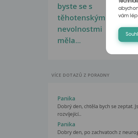
technick
byste se s
jate
abychom
těhotenskými
obr
vám lép
nevolnostmi
Souh
měla...
VÍCE DOTAZŮ Z PORADNY
Panika
Dobrý den, chtěla bych se zeptat. 
rozvíjející...
Panika
Dobry den, po zachvatoch z neurog