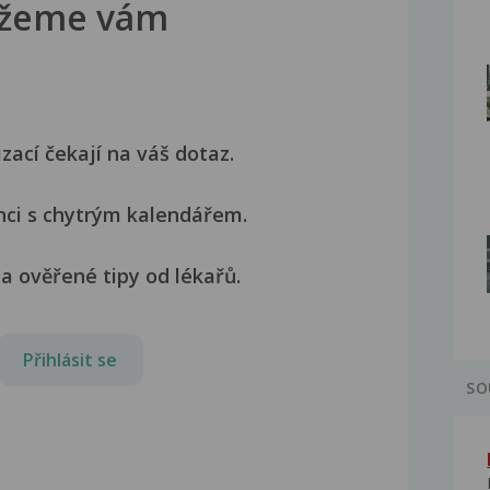
žeme vám
izací čekají na váš dotaz.
nci s chytrým kalendářem.
a ověřené tipy od lékařů.
Přihlásit se
SO