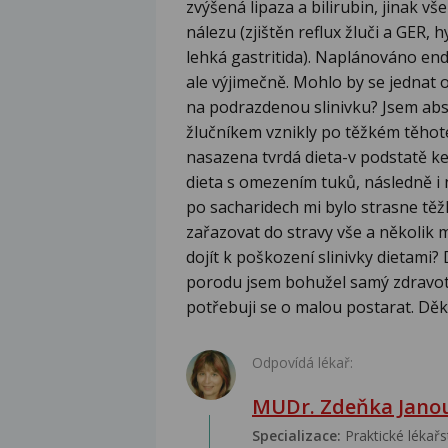
zvýšená lipaza a bilirubin, jinak 
nálezu (zjištěn reflux žluči a GER, 
lehká gastritida). Naplánováno end
ale výjimečně. Mohlo by se jednat 
na podrazdenou slinivku? Jsem abst
žlučníkem vznikly po těžkém těhoten
nasazena tvrdá dieta-v podstatě k
dieta s omezením tuků, následně i 
po sacharidech mi bylo strasne těž
zařazovat do stravy vše a několik m
dojít k poškození slinivky dietami
porodu jsem bohužel samý zdravo
potřebuji se o malou postarat. Děk
Odpovídá lékař:
MUDr. Zdeňka Jano
Specializace:
Praktické lékařs