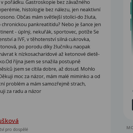
vše v pořádku. Gastroskopie bez závažného
hyperémie, histologie bez nálezu, jen neaktivní
osono. Občas mám světlejší stolici-do žluta,
o chronickou pankreatitidu? Nebo je šance jen
inent - úplný, nekuřák, sportovec, potíže Se
ství a IVF, v těhotenství silná cukrovka,
etonová, po porodu díky žlučníku naopak
návrat k nízkosacharidové až ketonové dietě-
ko.Od října jsem se snažila postupně
ěsíců jsem se cítila dobre, až dosud. Mohlo
? Děkuji moc za názor, mám malé miminko a od
tní problém a mám samozřejmě strach,
uji za radu a názor
ušková
MO
tví pro dospělé