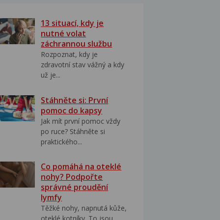
13 situací, kdy je
nutné volat
záchrannou službu
Rozpoznat, kdy je
zdravotní stav vážný a kdy
už je...
Stáhněte si: První
pomoc do kapsy
Jak mít první pomoc vždy
po ruce? Stáhněte si
praktického...
Co pomáhá na oteklé
nohy? Podpořte
správné proudění
lymfy
Těžké nohy, napnutá kůže,
oteklé kotníky. To jsou