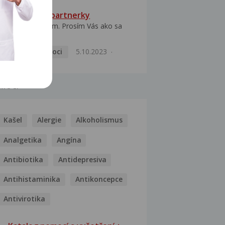
HPV typ 52 u partnerky
Dobrý deň prajem. Prosím Vás ako sa
dá vyliečiť vírus...
Pohlavní nemoci
5.10.2023
MOCI
Kašel
Alergie
Alkoholismus
Analgetika
Angína
Antibiotika
Antidepresiva
Antihistaminika
Antikoncepce
Antivirotika