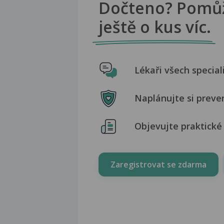
Dočteno? Pomů
ještě o kus víc.
Lékaři všech special
Naplánujte si preve
Objevujte praktické 
Zaregistrovat se zdarma