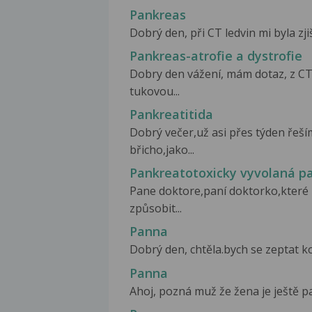
Pankreas
Dobrý den, při CT ledvin mi byla zji
Pankreas-atrofie a dystrofie
Dobry den vážení, mám dotaz, z C
tukovou...
Pankreatitida
Dobrý večer,už asi přes týden řeší
břicho,jako...
Pankreatotoxicky vyvolaná pa
Pane doktore,paní doktorko,které
způsobit...
Panna
Dobrý den, chtěla.bych se zeptat ko
Panna
Ahoj, pozná muž že žena je ještě pa