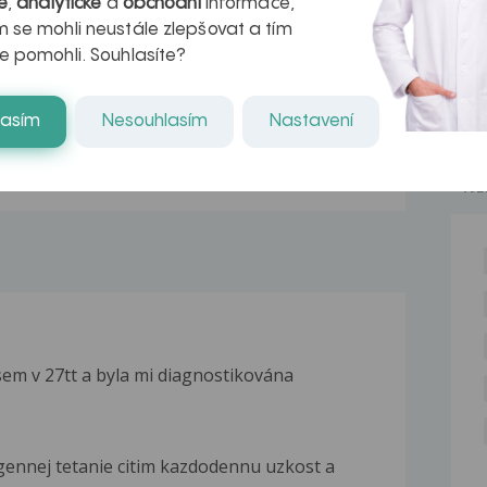
é
,
analytické
a
obchodní
informace,
r v datech a
léčba
 se mohli neustále zlepšovat a tím
azech
myastenie –
e pomohli. Souhlasíte?
naděje pro ty,
lasím
Nesouhlasím
Nastavení
kteří ji...
NE
Jsem v 27tt a byla mi diagnostikována
ennej tetanie citim kazdodennu uzkost a