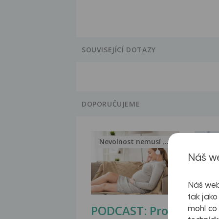
SOUVISEJÍCÍ DOTAZY
DOPORUČUJEME
Nevolnost nemusí být nutnou...
Jak 
Náš we
Náš web
tak jako
PODCAST: Proč
Ztu
mohl co