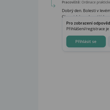
Pracoviště:
Ordinace praktické
Dobrý den. Bolesti v levé
Chronická pankreatitida...
Pro zobrazení odpovědi 
Přihlášení/registrace j
Přihlásit se