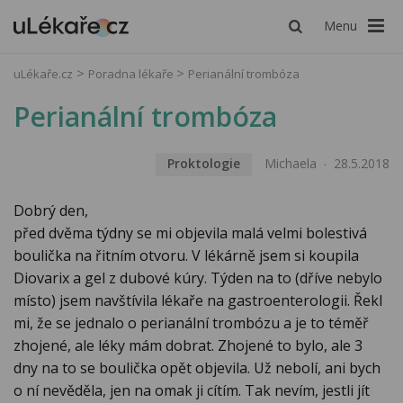
Menu
uLékaře.cz
Poradna lékaře
Perianální trombóza
Perianální trombóza
Proktologie
Michaela
28.5.2018
Dobrý den,
před dvěma týdny se mi objevila malá velmi bolestivá
boulička na řitním otvoru. V lékárně jsem si koupila
Diovarix a gel z dubové kúry. Týden na to (dříve nebylo
místo) jsem navštívila lékaře na gastroenterologii. Řekl
mi, že se jednalo o perianální trombózu a je to téměř
zhojené, ale léky mám dobrat. Zhojené to bylo, ale 3
dny na to se boulička opět objevila. Už nebolí, ani bych
o ní nevěděla, jen na omak ji cítím. Tak nevím, jestli jít