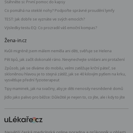
Stáhněte si: První pomoc do kapsy
Co pomáhá na oteklé nohy? Podpořte správné proudění lymfy
TEST: Jak dobře se vyznáte ve svých emocích?
Výsledky testu EQ: Co prozradil váš emoční kompas?
Žena-in.cz
Kvůli migréně jsem málem neměla ani děti, svěřuje se Helena
Pět tipů, jak začít dokonalé ráno. Nevynechejte snídani ani protažení
Způsob, jak se díváme do mobilu, velmi zatěžuje krční páteř, se
skloněnou hlavou je to stejná zátěž, jak se 40 kilovým pytlem na krku,
vysvětluje přední fyzioterapeut
Tipy maminek, jak na svačiny, aby je děti nenosily nesnědené domů
Jídlo jako palivo pro běžce: Důležité je nejen to, co jíte, ale i kdy to jíte
Největší česká medicínská online poradna a průkopník v oblasti