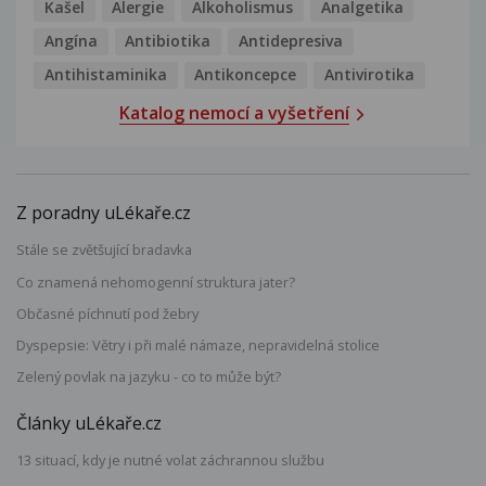
Kašel
Alergie
Alkoholismus
Analgetika
Angína
Antibiotika
Antidepresiva
Antihistaminika
Antikoncepce
Antivirotika
Katalog nemocí a vyšetření
Z poradny uLékaře.cz
Stále se zvětšující bradavka
Co znamená nehomogenní struktura jater?
Občasné píchnutí pod žebry
Dyspepsie: Větry i při malé námaze, nepravidelná stolice
Zelený povlak na jazyku - co to může být?
Články uLékaře.cz
13 situací, kdy je nutné volat záchrannou službu