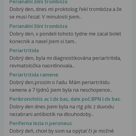
Perianální žilní trombóza
Dobrý den, dnes mi proktolog řekl trombóza a že
se musí řezat. V minulosti jsem...
Perianální žilní trombóza
Dobry den, v pondeli tohoto tydne me zacal bolet
konecnik a nasel jsem si tam...
Periartritida
Dobrý den, byla mi diagnostikována periartritida,
revmatoložka naordinovala...
Periartritida ramene
Dobrý den,prosím o řadu. Mám periartritidu
ramene a 7 týdnů jsem byla na neschopence...
Peribronchitis ac I.dx bas, dale poč.BPN I.dx bas.
Dobry den dnes jsem byla na rtg plic z duvodu
nezabrani antibiotik na dlouhodoby...
Periferna lezia n.peroneus
Dobrý deň, chcel by som sa opýtať či je možné