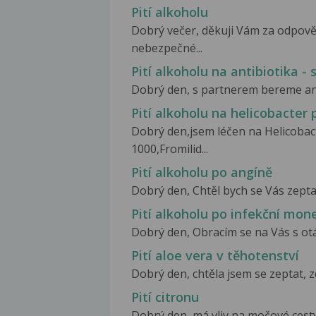
Pití alkoholu
Dobrý večer, děkuji Vám za odpověď. 
nebezpečné...
Pití alkoholu na antibiotika - 
Dobrý den, s partnerem bereme anti
Pití alkoholu na helicobacter p
Dobrý den,jsem léčen na Helicobac
1000,Fromilid...
Pití alkoholu po angíně
Dobrý den, Chtěl bych se Vás zeptat 
Pití alkoholu po infekční mo
Dobrý den, Obracím se na Vás s ot
Pití aloe vera v těhotenství
Dobrý den, chtěla jsem se zeptat, zd
Pití citronu
Dobrý den, má vliv na močové cest