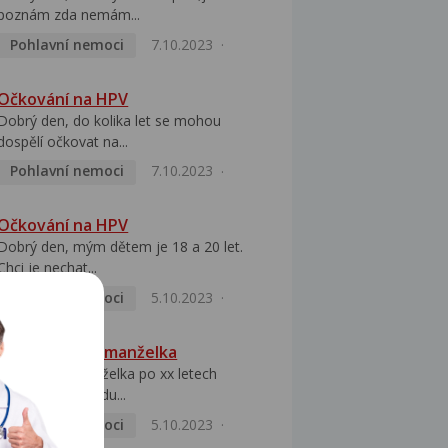
poznám zda nemám...
Pohlavní nemoci
7.10.2023
Očkování na HPV
Dobrý den, do kolika let se mohou
dospělí očkovat na...
Pohlavní nemoci
7.10.2023
Očkování na HPV
Dobrý den, mým dětem je 18 a 20 let.
Chci je nechat...
Pohlavní nemoci
5.10.2023
HPV pozitivní manželka
Dobrý den, manželka po xx letech
přivezla z Východu...
Pohlavní nemoci
5.10.2023