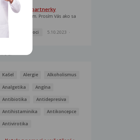
HPV typ 52 u partnerky
Dobrý deň prajem. Prosím Vás ako sa
dá vyliečiť vírus...
Pohlavní nemoci
5.10.2023
MOCI
Kašel
Alergie
Alkoholismus
Analgetika
Angína
Antibiotika
Antidepresiva
Antihistaminika
Antikoncepce
Antivirotika