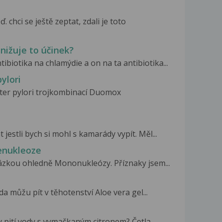
chci se ještě zeptat, zdali je toto
snižuje to účinek?
biotika na chlamýdie a on na ta antibiotika...
ylori
ter pylori trojkombinací Duomox
jestli bych si mohl s kamarády vypít. Měl...
nenukleoze
ázkou ohledně Mononukleózy. Příznaky jsem...
a můžu pít v těhotenství Aloe vera gel...
y pití vody s vymačkaným citronem? Četla