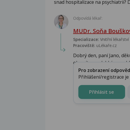
snad hospitalizace na psychiatrii? D
Odpovídá lékař:
MUDr. Soňa Bouškov
Specializace:
Vnitřní lékařství
Pracoviště:
uLékaře.cz
Dobrý den, paní Jano, děk
obracíte s nelehkým probl.
Pro zobrazení odpovědi 
Přihlášení/registrace j
Přihlásit se