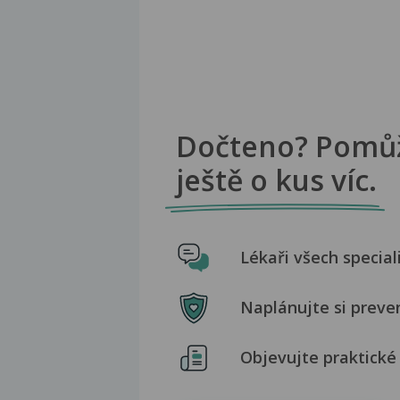
Dočteno? Pomů
ještě o kus víc.
Lékaři všech special
Naplánujte si preve
Objevujte praktické 