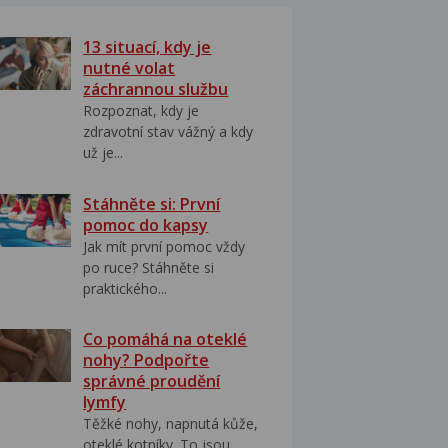
13 situací, kdy je
nutné volat
záchrannou službu
Rozpoznat, kdy je
zdravotní stav vážný a kdy
už je...
Stáhněte si: První
pomoc do kapsy
Jak mít první pomoc vždy
po ruce? Stáhněte si
praktického...
Co pomáhá na oteklé
nohy? Podpořte
správné proudění
lymfy
Těžké nohy, napnutá kůže,
oteklé kotníky. To jsou