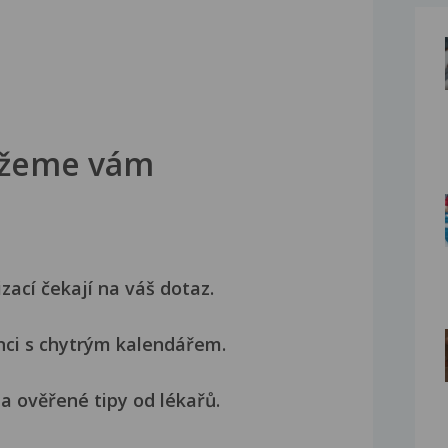
žeme vám
izací čekají na váš dotaz.
nci s chytrým kalendářem.
a ověřené tipy od lékařů.