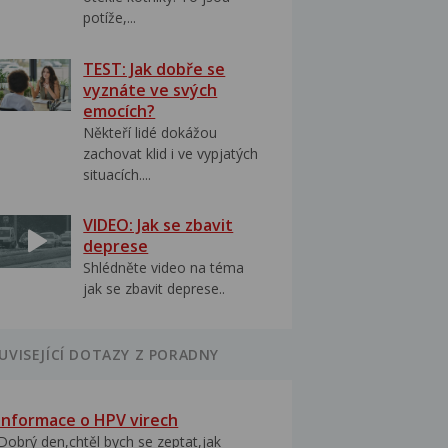
potíže,...
TEST: Jak dobře se
vyznáte ve svých
emocích?
Někteří lidé dokážou
zachovat klid i ve vypjatých
situacích....
VIDEO: Jak se zbavit
deprese
Shlédněte video na téma
jak se zbavit deprese..
UVISEJÍCÍ DOTAZY Z PORADNY
Informace o HPV virech
Dobrý den,chtěl bych se zeptat,jak