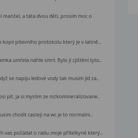
 manžel, a táta dvou dětí, prosím moc o
opii pitevního protokolu který je v latině....
ka umřela náhle smrt. Bylo jí zjištění tyto...
yž se napiju ledové vody tak musím jíd za...
si pít, ja si myslim ze nizkomineralizovane...
sim chodit casteji na wc je to normalni...
 vas požádat o radu..moje přítelkyně který...