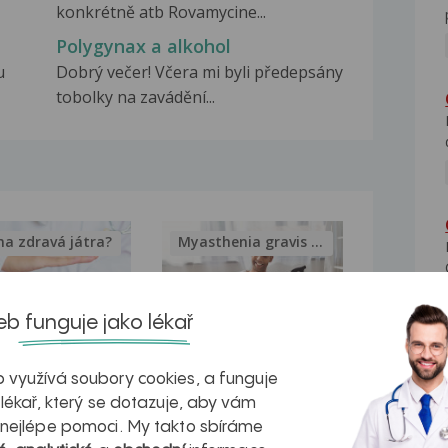
konkrétně atb Rovamycine...
Polygynax a alkohol
u
Dobrý večer! Včera mi byli předepsány
tobolky na zavádění...
na zdravá játra?
Myasthenia gravis – vše, co...
b funguje jako lékař
kovatění
Inovativní
 využívá soubory cookies, a funguje
 lékař, který se dotazuje, aby vám
r v datech a
léčba
 nejlépe pomoci. My takto sbíráme