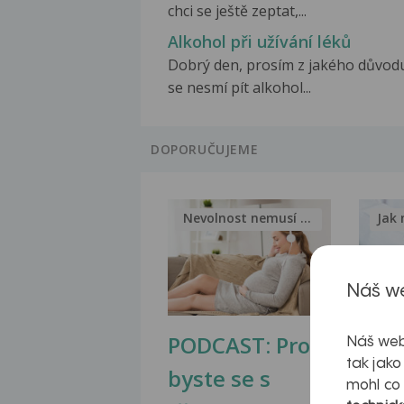
chci se ještě zeptat,...
Alkohol při užívání léků
Dobrý den, prosím z jakého důvod
se nesmí pít alkohol...
DOPORUČUJEME
Nevolnost nemusí být nutnou...
Jak 
Náš we
PODCAST: Proč
Ztu
Náš web
tak jako
byste se s
jate
mohl co