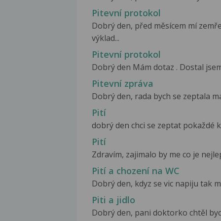
Pitevní protokol
Dobrý den, před měsícem mí zemřel
výklad...
Pitevní protokol
Dobrý den Mám dotaz . Dostal jsem k
Pitevní zpráva
Dobrý den, rada bych se zeptala mam
Pití
dobrý den chci se zeptat pokaždé kd
Pití
Zdravím, zajimalo by me co je nejlep
Pití a chození na WC
Dobrý den, kdyz se vic napiju tak mu
Piti a jidlo
Dobrý den, pani doktorko chtěl bych