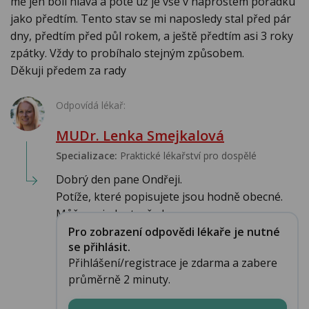
mě jen bolí hlava a poté už je vše v naprostém pořádku
jako předtím. Tento stav se mi naposledy stal před pár
dny, předtím před půl rokem, a ještě předtím asi 3 roky
zpátky. Vždy to probíhalo stejným způsobem.
Děkuji předem za rady
Odpovídá lékař:
MUDr. Lenka Smejkalová
Specializace:
Praktické lékařství pro dospělé
Dobrý den pane Ondřeji.
Potíže, které popisujete jsou hodně obecné.
Může se jednat o řadu...
Pro zobrazení odpovědi lékaře je nutné
se přihlásit.
Přihlášení/registrace je zdarma a zabere
průměrně 2 minuty.