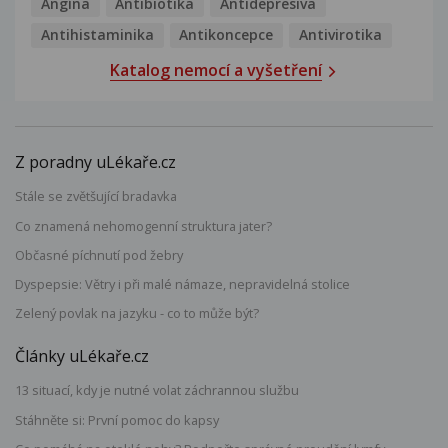
Angína
Antibiotika
Antidepresiva
Antihistaminika
Antikoncepce
Antivirotika
Katalog nemocí a vyšetření
Z poradny uLékaře.cz
Stále se zvětšující bradavka
Co znamená nehomogenní struktura jater?
Občasné píchnutí pod žebry
Dyspepsie: Větry i při malé námaze, nepravidelná stolice
Zelený povlak na jazyku - co to může být?
Články uLékaře.cz
13 situací, kdy je nutné volat záchrannou službu
Stáhněte si: První pomoc do kapsy