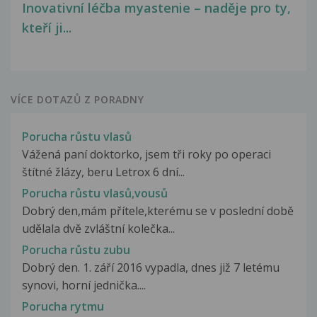
Inovativní léčba myastenie – naděje pro ty,
kteří ji...
VÍCE DOTAZŮ Z PORADNY
Porucha růstu vlasů
Vážená paní doktorko, jsem tři roky po operaci
štítné žlázy, beru Letrox 6 dní...
Porucha růstu vlasů,vousů
Dobrý den,mám přítele,kterému se v poslední době
udělala dvě zvláštní kolečka...
Porucha růstu zubu
Dobrý den. 1. září 2016 vypadla, dnes již 7 letému
synovi, horní jednička....
Porucha rytmu