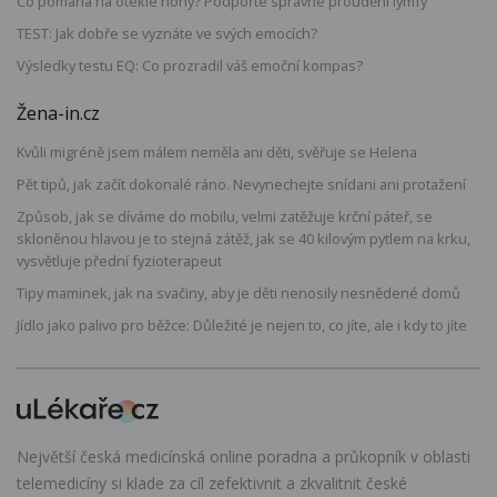
Co pomáhá na oteklé nohy? Podpořte správné proudění lymfy
TEST: Jak dobře se vyznáte ve svých emocích?
Výsledky testu EQ: Co prozradil váš emoční kompas?
Žena-in.cz
Kvůli migréně jsem málem neměla ani děti, svěřuje se Helena
Pět tipů, jak začít dokonalé ráno. Nevynechejte snídani ani protažení
Způsob, jak se díváme do mobilu, velmi zatěžuje krční páteř, se
skloněnou hlavou je to stejná zátěž, jak se 40 kilovým pytlem na krku,
vysvětluje přední fyzioterapeut
Tipy maminek, jak na svačiny, aby je děti nenosily nesnědené domů
Jídlo jako palivo pro běžce: Důležité je nejen to, co jíte, ale i kdy to jíte
Největší česká medicínská online poradna a průkopník v oblasti
telemedicíny si klade za cíl zefektivnit a zkvalitnit české