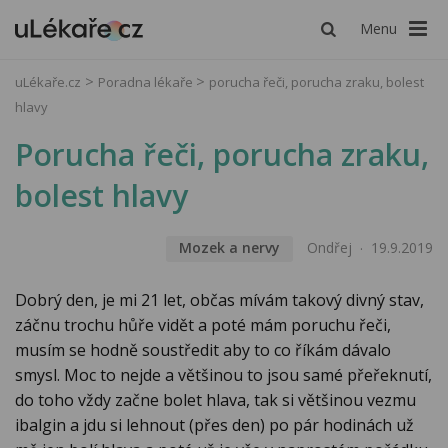
Menu
uLékaře.cz
Poradna lékaře
porucha řeči, porucha zraku, bolest
hlavy
Porucha řeči, porucha zraku,
bolest hlavy
Mozek a nervy
Ondřej
19.9.2019
Dobrý den, je mi 21 let, občas mívám takový divný stav,
záčnu trochu hůře vidět a poté mám poruchu řeči,
musím se hodně soustředit aby to co říkám dávalo
smysl. Moc to nejde a většinou to jsou samé přeřeknutí,
do toho vždy začne bolet hlava, tak si většinou vezmu
ibalgin a jdu si lehnout (přes den) po pár hodinách už