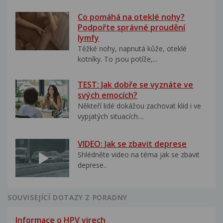
Co pomáhá na oteklé nohy?
Podpořte správné proudění
lymfy
Těžké nohy, napnutá kůže, oteklé
kotníky. To jsou potíže,...
TEST: Jak dobře se vyznáte ve
svých emocích?
Někteří lidé dokážou zachovat klid i ve
vypjatých situacích....
VIDEO: Jak se zbavit deprese
Shlédněte video na téma jak se zbavit
deprese..
SOUVISEJÍCÍ DOTAZY Z PORADNY
Informace o HPV virech