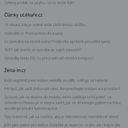
Zelený povlak na jazyku - co to může být?
Články uLékaře.cz
13 situací, kdy je nutné volat záchrannou službu
Stáhněte si: První pomoc do kapsy
Co pomáhá na oteklé nohy? Podpořte správné proudění lymfy
TEST: Jak dobře se vyznáte ve svých emocích?
Výsledky testu EQ: Co prozradil váš emoční kompas?
Žena-in.cz
Kvůli migréně jsem málem neměla ani děti, svěřuje se Helena
Pět tipů, jak začít dokonalé ráno. Nevynechejte snídani ani protažení
Způsob, jak se díváme do mobilu, velmi zatěžuje krční páteř, se
skloněnou hlavou je to stejná zátěž, jak se 40 kilovým pytlem na krku,
vysvětluje přední fyzioterapeut
Tipy maminek, jak na svačiny, aby je děti nenosily nesnědené domů
Jídlo jako palivo pro běžce: Důležité je nejen to, co jíte, ale i kdy to jíte