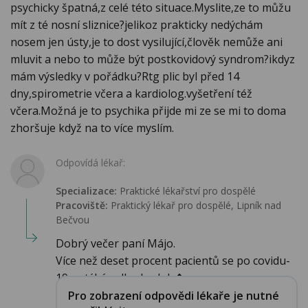
psychicky špatná,z celé této situace.Myslite,ze to můžu
mít z té nosní sliznice?jelikoz prakticky nedýchám
nosem jen ústy,je to dost vysilující,člověk nemůže ani
mluvit a nebo to může být postkovidový syndrom?ikdyz
mám výsledky v pořádku?Rtg plic byl před 14
dny,spirometrie včera a kardiolog.vyšetření též
včera.Možná je to psychika přijde mi ze se mi to doma
zhoršuje když na to více myslím.
Odpovídá lékař:
Specializace:
Praktické lékařství pro dospělé
Pracoviště:
Praktický lékař pro dospělé, Lipník nad
Bečvou
Dobrý večer paní Májo.
Více než deset procent pacientů se po covidu-
19 potýká s dlouhodob�...
Pro zobrazení odpovědi lékaře je nutné