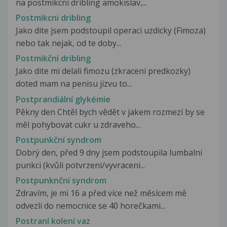
na postmikcni dribling amokislav,...
Postmikcni dribling
Jako dite jsem podstoupil operaci uzdicky (Fimoza)
nebo tak nejak, od te doby...
Postmikční dribling
Jako dite mi delali fimozu (zkraceni predkozky)
doted mam na penisu jizvu to...
Postprandiální glykémie
Pěkny den Chtěl bych vědět v jakem rozmezí by se
měl pohybovat cukr u zdraveho...
Postpunkční syndrom
Dobrý den, před 9 dny jsem podstoupila lumbalni
punkci (kvůli potvrzeni/vyvraceni...
Postpunknční syndrom
Zdravím, je mi 16 a před více než měsícem mě
odvezli do nemocnice se 40 horečkami...
Postraní kolení vaz