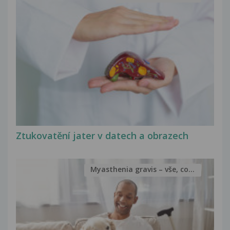
Ztukovatění jater v datech a obrazech
Myasthenia gravis – vše, co...