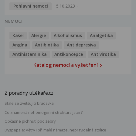
Pohlavní nemoci
5.10.2023
NEMOCI
Kašel
Alergie
Alkoholismus
Analgetika
Angína
Antibiotika
Antidepresiva
Antihistaminika
Antikoncepce
Antivirotika
Katalog nemocí a vyšetření
Z poradny uLékaře.cz
Stále se zvětšující bradavka
Co znamená nehomogenní struktura jater?
Občasné píchnutí pod žebry
Dyspepsie: Větry i při malé námaze, nepravidelná stolice