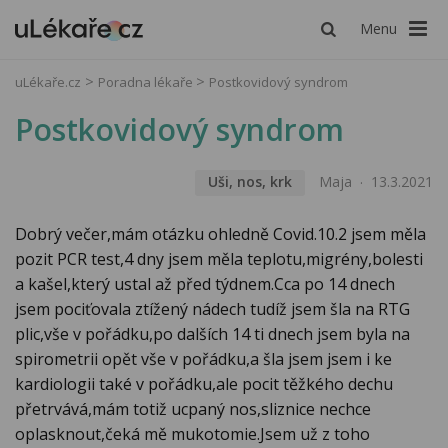
Menu
uLékaře.cz
Poradna lékaře
Postkovidový syndrom
Postkovidový syndrom
Uši, nos, krk
Maja
13.3.2021
Dobrý večer,mám otázku ohledně Covid.10.2 jsem měla
pozit PCR test,4 dny jsem měla teplotu,migrény,bolesti
a kašel,který ustal až před týdnem.Cca po 14 dnech
jsem pociťovala ztížený nádech tudíž jsem šla na RTG
plic,vše v pořádku,po dalších 14 ti dnech jsem byla na
spirometrii opět vše v pořádku,a šla jsem jsem i ke
kardiologii také v pořádku,ale pocit těžkého dechu
přetrvává,mám totiž ucpaný nos,sliznice nechce
oplasknout,čeká mě mukotomie.Jsem už z toho