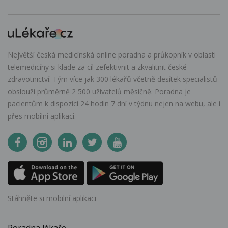
Největší česká medicínská online poradna a průkopník v oblasti
telemedicíny si klade za cíl zefektivnit a zkvalitnit české
zdravotnictví. Tým více jak 300 lékařů včetně desítek specialistů
obslouží průměrně 2 500 uživatelů měsíčně. Poradna je
pacientům k dispozici 24 hodin 7 dní v týdnu nejen na webu, ale i
přes mobilní aplikaci.
Stáhněte si mobilní aplikaci
Poradna lékaře