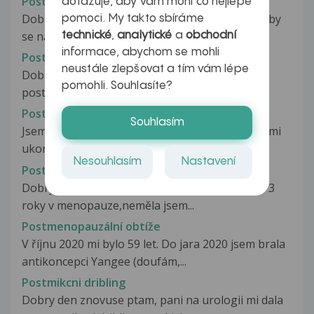
Postkomoční syndrom ??
dotazuje, aby vám mohl co nejlépe
Dobrý den, prosím, chtěla bych se zeptat, jestli by
pomoci. My takto sbíráme
se na CT mozku bez podání...
technické
,
analytické
a
obchodní
informace, abychom se mohli
Postkontuzni pseudocysta
neustále zlepšovat a tím vám lépe
Dobry den,chtela bych se zeptat,co je to
pomohli. Souhlasíte?
postkontuzni pseudocysta. Tentonalez...
Postkovidový kašel a malátnost
Souhlasím
Jsem už téměř 3 týdny covid pozitivní a moje dr.mi
ukončila 2.11.2020 karanténu...
Nesouhlasím
Nastavení
Postmenopauzální krvácení po jízdě na kole
Dobrý den,chtěla jsem poprosit o radu.Jsem již 3
roky v menopauze,neměla jsem...
Postmenopauzální obtíže
V říjnu 2020 mi bylo 59 let. Do jara 2020 jsem brala
antikoncepci Yangee (doufám,...
Postmikcni dribling
Dobry den znovuse ptam, pani na urologii mi dala