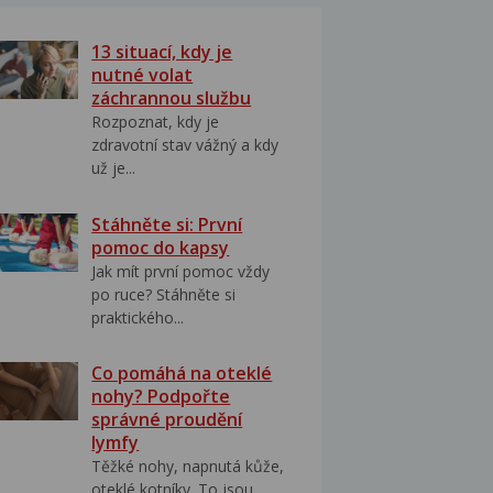
13 situací, kdy je
nutné volat
záchrannou službu
Rozpoznat, kdy je
zdravotní stav vážný a kdy
už je...
Stáhněte si: První
pomoc do kapsy
Jak mít první pomoc vždy
po ruce? Stáhněte si
praktického...
Co pomáhá na oteklé
nohy? Podpořte
správné proudění
lymfy
Těžké nohy, napnutá kůže,
oteklé kotníky. To jsou