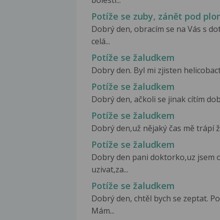
Potíže se zuby, zánět pod pl
Dobrý den, obracím se na Vás s d
celá...
Potíže se žaludkem
Dobry den. Byl mi zjisten helicobact
Potíže se žaludkem
Dobrý den, ačkoli se jinak cítím dobř
Potíže se žaludkem
Dobrý den,už nějaký čas mě trápí ž
Potíže se žaludkem
Dobry den pani doktorko,uz jsem o
uzivat,za...
Potíže se žaludkem
Dobrý den, chtěl bych se zeptat. 
Mám...