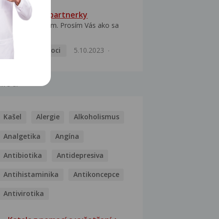
HPV typ 52 u partnerky
Dobrý deň prajem. Prosím Vás ako sa
dá vyliečiť vírus...
Pohlavní nemoci
5.10.2023
MOCI
Kašel
Alergie
Alkoholismus
Analgetika
Angína
Antibiotika
Antidepresiva
Antihistaminika
Antikoncepce
Antivirotika