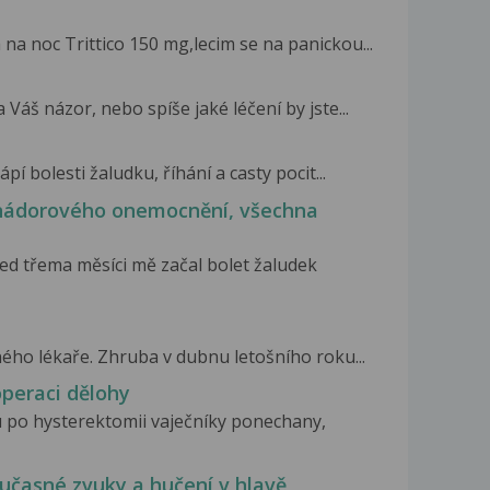
a noc Trittico 150 mg,lecim se na panickou...
Váš názor, nebo spíše jaké léčení by jste...
pí bolesti žaludku, říhání a casty pocit...
z nádorového onemocnění, všechna
ed třema měsíci mě začal bolet žaludek
ného lékaře. Zhruba v dubnu letošního roku...
operaci dělohy
nu po hysterektomii vaječníky ponechany,
oučasné zvuky a hučení v hlavě