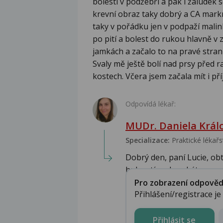
bolesti v podžebří a pak i žaludek
krevní obraz taky dobrý a CA mark
taky v pořádku jen v podpaží malink
po pití a bolest do rukou hlavně v
jamkách a začalo to na pravé stran
Svaly mě ještě bolí nad prsy před 
kostech. Včera jsem začala mít i pří
Odpovídá lékař:
MUDr. Daniela Král
Specializace:
Praktické lékařs
Dobrý den, paní Lucie, obt
hubnutí mohou být ...
Pro zobrazení odpovědi 
Přihlášení/registrace j
Přihlásit se