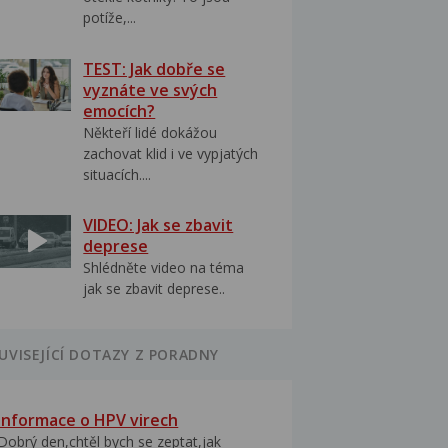
potíže,...
TEST: Jak dobře se
vyznáte ve svých
emocích?
Někteří lidé dokážou
zachovat klid i ve vypjatých
situacích....
VIDEO: Jak se zbavit
deprese
Shlédněte video na téma
jak se zbavit deprese..
UVISEJÍCÍ DOTAZY Z PORADNY
Informace o HPV virech
Dobrý den,chtěl bych se zeptat,jak