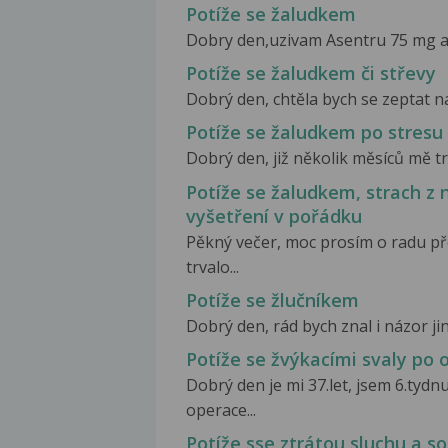
Potíže se žaludkem
Dobry den,uzivam Asentru 75 mg a n
Potíže se žaludkem či střevy
Dobrý den, chtěla bych se zeptat na 
Potíže se žaludkem po stresu
Dobrý den, již několik měsíců mě trá
Potíže se žaludkem, strach 
vyšetření v pořádku
Pěkný večer, moc prosím o radu př
trvalo...
Potíže se žlučníkem
Dobrý den, rád bych znal i názor ji
Potíže se žvýkacími svaly po 
Dobrý den je mi 37.let, jsem 6.tyd
operace...
Potíže sse ztrátou sluchu a s