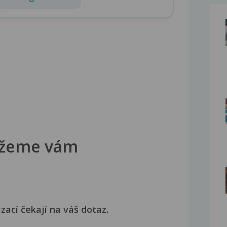
žeme vám
izací čekají na váš dotaz.