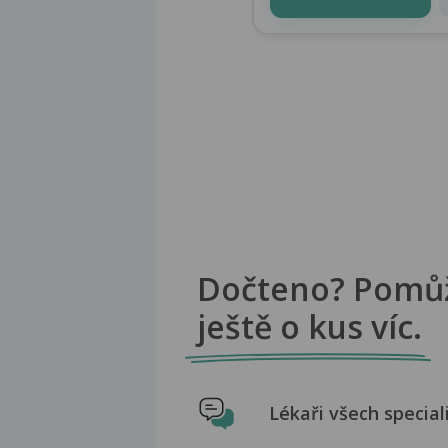
Dočteno? Pomů
ještě o kus víc.
Lékaři všech special