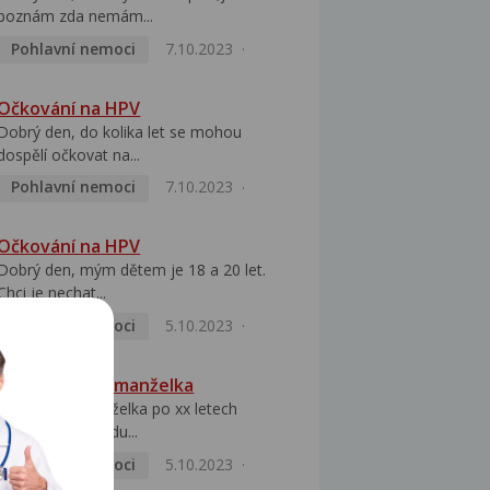
poznám zda nemám...
Pohlavní nemoci
7.10.2023
Očkování na HPV
Dobrý den, do kolika let se mohou
dospělí očkovat na...
Pohlavní nemoci
7.10.2023
Očkování na HPV
Dobrý den, mým dětem je 18 a 20 let.
Chci je nechat...
Pohlavní nemoci
5.10.2023
HPV pozitivní manželka
Dobrý den, manželka po xx letech
přivezla z Východu...
Pohlavní nemoci
5.10.2023