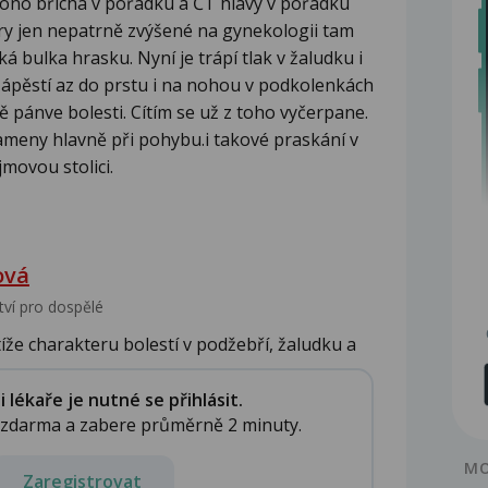
 sono břicha v pořádku a ČT hlavy v pořádku
ry jen nepatrně zvýšené na gynekologii tam
á bulka hrasku. Nyní je trápí tlak v žaludku i
 zápěstí az do prstu i na nohou v podkolenkách
ě pánve bolesti. Cítím se už z toho vyčerpane.
rameny hlavně při pohybu.i takové praskání v
jmovou stolici.
ová
tví pro dospělé
íže charakteru bolestí v podžebří, žaludku a
lékaře je nutné se přihlásit.
e zdarma a zabere průměrně 2 minuty.
MO
Zaregistrovat