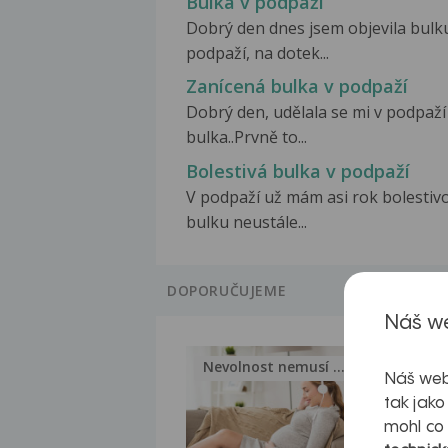
Bulka v podpaží
Dobrý den dnes jsem objevila bulk
podpaží, na dotek...
Zanícená bulka v podpaží
Dobrý den, udělala se mi v podpaží
bulka..Prvně to...
Bolestivá bulka v podpaží
V podpaží už mám asi rok bolestiv
bulku neustále...
DOPORUČUJEME
Náš we
Nevolnost nemusí být nutnou...
Jak 
Náš web
tak jako
mohl co