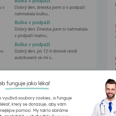
Bulka v podpaží.
u v
Dobrý den, dneska jsem si v podpaží
nahmatala bulku...
Bulka v podpaží
Dobrý den. Dneska jsem si nahmatala
v podpaží malou...
Bulka v podpaží
ou
Dobrý den, po 12-ti dinové cestě
autobusem se mi v...
b funguje jako lékař
na zdravá játra?
Myasthenia gravis – vše, co...
 využívá soubory cookies, a funguje
 lékař, který se dotazuje, aby vám
 nejlépe pomoci. My takto sbíráme