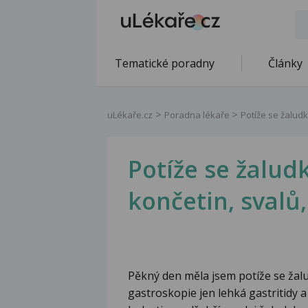
Tematické poradny
Články
uLékaře.cz
Poradna lékaře
Potíže se žaludk
Potíže se žalud
končetin, svalů
Pěkný den měla jsem potíže se žal
gastroskopie jen lehká gastritidy a