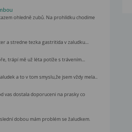
ombou
otazem ohledně zubů. Na prohlídku chodíme
er a stredne tezka gastritida v zaludku....
e, trápí mě už léta potíže s trávením....
aludek a to v tom smyslu,že jsem vždy mela...
d vas dostala doporuceni na prasky co
Poslední dobou mám problém se žaludkem.