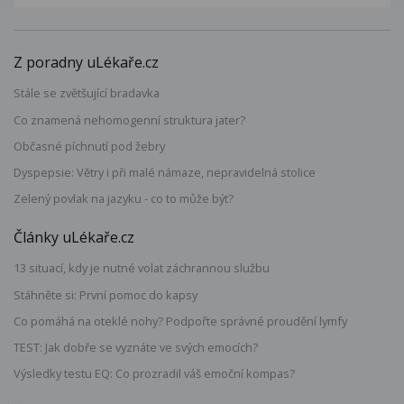
Z poradny uLékaře.cz
Stále se zvětšující bradavka
Co znamená nehomogenní struktura jater?
Občasné píchnutí pod žebry
Dyspepsie: Větry i při malé námaze, nepravidelná stolice
Zelený povlak na jazyku - co to může být?
Články uLékaře.cz
13 situací, kdy je nutné volat záchrannou službu
Stáhněte si: První pomoc do kapsy
Co pomáhá na oteklé nohy? Podpořte správné proudění lymfy
TEST: Jak dobře se vyznáte ve svých emocích?
Výsledky testu EQ: Co prozradil váš emoční kompas?