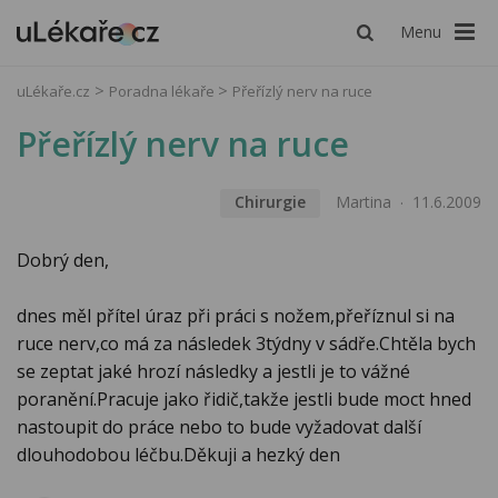
Menu
uLékaře.cz
Poradna lékaře
Přeřízlý nerv na ruce
Přeřízlý nerv na ruce
Chirurgie
Martina
11.6.2009
Dobrý den,
dnes měl přítel úraz při práci s nožem,přeříznul si na
ruce nerv,co má za následek 3týdny v sádře.Chtěla bych
se zeptat jaké hrozí následky a jestli je to vážné
poranění.Pracuje jako řidič,takže jestli bude moct hned
nastoupit do práce nebo to bude vyžadovat další
dlouhodobou léčbu.Děkuji a hezký den