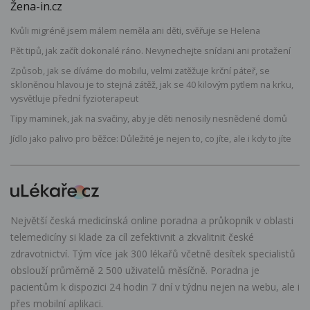
Žena-in.cz
Kvůli migréně jsem málem neměla ani děti, svěřuje se Helena
Pět tipů, jak začít dokonalé ráno. Nevynechejte snídani ani protažení
Způsob, jak se díváme do mobilu, velmi zatěžuje krční páteř, se
skloněnou hlavou je to stejná zátěž, jak se 40 kilovým pytlem na krku,
vysvětluje přední fyzioterapeut
Tipy maminek, jak na svačiny, aby je děti nenosily nesnědené domů
Jídlo jako palivo pro běžce: Důležité je nejen to, co jíte, ale i kdy to jíte
Největší česká medicínská online poradna a průkopník v oblasti
telemedicíny si klade za cíl zefektivnit a zkvalitnit české
zdravotnictví. Tým více jak 300 lékařů včetně desítek specialistů
obslouží průměrně 2 500 uživatelů měsíčně. Poradna je
pacientům k dispozici 24 hodin 7 dní v týdnu nejen na webu, ale i
přes mobilní aplikaci.