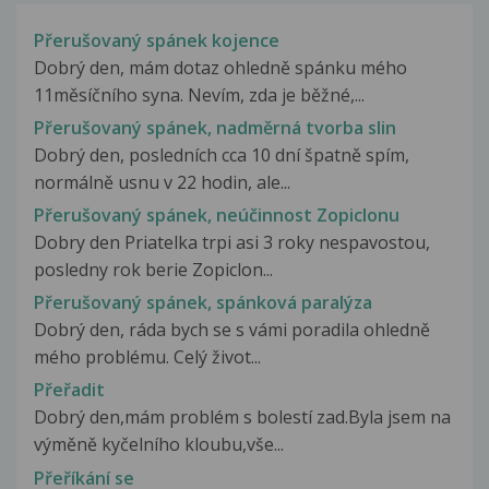
Přerušovaný spánek kojence
Dobrý den, mám dotaz ohledně spánku mého
11měsíčního syna. Nevím, zda je běžné,...
Přerušovaný spánek, nadměrná tvorba slin
Dobrý den, posledních cca 10 dní špatně spím,
normálně usnu v 22 hodin, ale...
Přerušovaný spánek, neúčinnost Zopiclonu
Dobry den Priatelka trpi asi 3 roky nespavostou,
posledny rok berie Zopiclon...
Přerušovaný spánek, spánková paralýza
Dobrý den, ráda bych se s vámi poradila ohledně
mého problému. Celý život...
Přeřadit
Dobrý den,mám problém s bolestí zad.Byla jsem na
výměně kyčelního kloubu,vše...
Přeříkání se