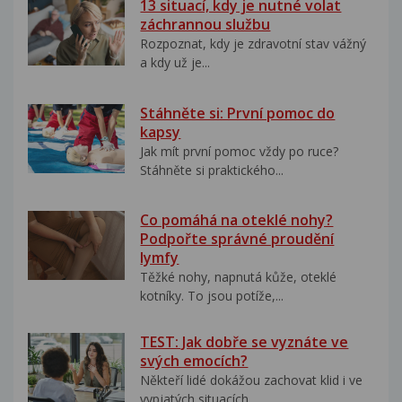
13 situací, kdy je nutné volat
záchrannou službu
Rozpoznat, kdy je zdravotní stav vážný
a kdy už je...
Stáhněte si: První pomoc do
kapsy
Jak mít první pomoc vždy po ruce?
Stáhněte si praktického...
Co pomáhá na oteklé nohy?
Podpořte správné proudění
lymfy
Těžké nohy, napnutá kůže, oteklé
kotníky. To jsou potíže,...
TEST: Jak dobře se vyznáte ve
svých emocích?
Někteří lidé dokážou zachovat klid i ve
vypjatých situacích....