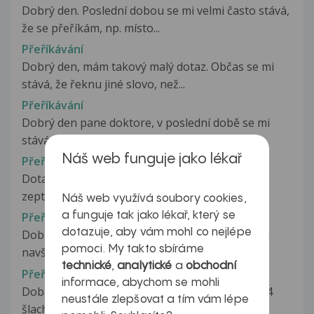
Dobrý den. Poslední dobou se mi velmi často stává,
že se přeříkám, np. místo...
Přeříkávání
Dobrý den, mám takový malý dotaz. Občas se mi
stává, že řeknu jiné slovo, než...
Přeříkávání
Dobrý den pane doktore, v poslední době se mi
stává, že se občas přeříkávám,...
Náš web funguje jako lékař
Přeříkávání a ALS
Dotaz na neurologa. Dobrý den, chtěla bych se
zeptat, na stránkách Alsa.cz,...
Náš web využívá soubory cookies,
a funguje tak jako lékař, který se
Přeříkávání se
dotazuje, aby vám mohl co nejlépe
Dobrý den, chtěla bych se zeptat, jestli má cenu
pomoci. My takto sbíráme
navštěvovat lékaře, pokud mám...
technické
,
analytické
a
obchodní
Přeříznutá šlacha v palci
informace, abychom se mohli
Dobrý den, můj přítel si před 4 měsíci přeřízl 3/4
neustále zlepšovat a tím vám lépe
šlachy na palci. Dlouho...