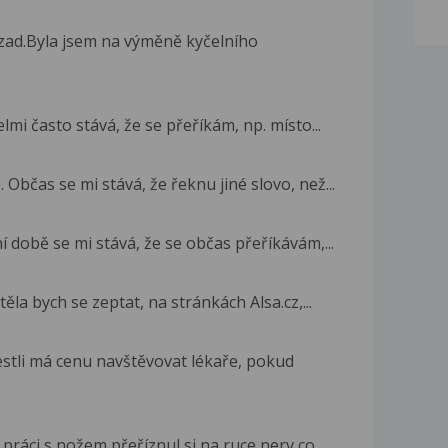
zad.Byla jsem na výměně kyčelního
mi často stává, že se přeříkám, np. místo...
bčas se mi stává, že řeknu jiné slovo, než...
 době se mi stává, že se občas přeříkávám,...
la bych se zeptat, na stránkách Alsa.cz,...
jestli má cenu navštěvovat lékaře, pokud
práci s nožem,přeříznul si na ruce nerv,co...