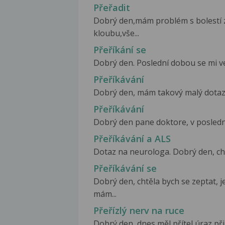
Přeřadit
Dobrý den,mám problém s bolestí 
kloubu,vše...
Přeříkání se
Dobrý den. Poslední dobou se mi vel
Přeříkávání
Dobrý den, mám takový malý dotaz. O
Přeříkávání
Dobrý den pane doktore, v poslední
Přeříkávání a ALS
Dotaz na neurologa. Dobrý den, chtě
Přeříkávání se
Dobrý den, chtěla bych se zeptat, 
mám...
Přeřízlý nerv na ruce
Dobrý den, dnes měl přítel úraz při 