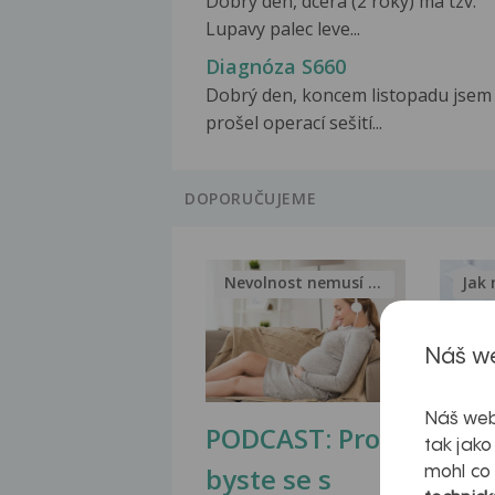
Dobry den, dcera (2 roky) ma tzv.
Lupavy palec leve...
Diagnóza S660
Dobrý den, koncem listopadu jsem
prošel operací sešití...
DOPORUČUJEME
Nevolnost nemusí být nutnou...
Jak 
Náš we
Náš web
PODCAST: Proč
Ztu
tak jako
byste se s
jate
mohl co