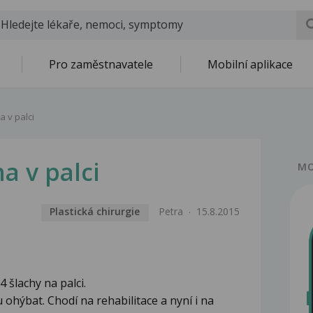
Pro zaměstnavatele
Mobilní aplikace
a v palci
a v palci
MO
Plastická chirurgie
Petra
15.8.2015
4 šlachy na palci.
 ohýbat. Chodí na rehabilitace a nyní i na