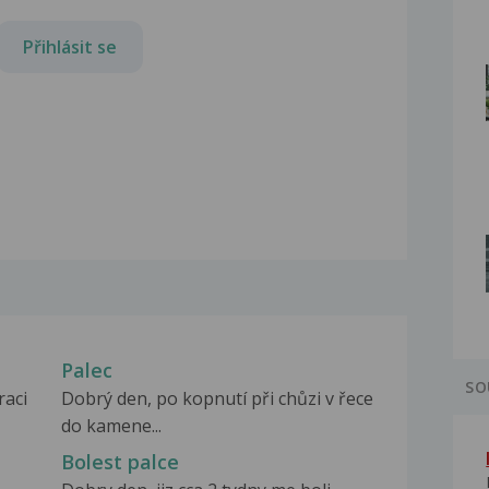
Přihlásit se
Palec
SO
raci
Dobrý den, po kopnutí při chůzi v řece
do kamene...
Bolest palce