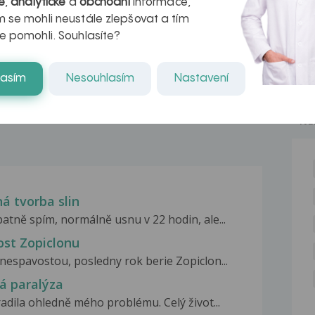
é
,
analytické
a
obchodní
informace,
azech
myastenie –
 se mohli neustále zlepšovat a tím
naděje pro ty,
e pomohli. Souhlasíte?
kteří ji...
lasím
Nesouhlasím
Nastavení
NE
á tvorba slin
atně spím, normálně usnu v 22 hodin, ale...
ost Zopiclonu
 nespavostou, posledny rok berie Zopiclon...
á paralýza
adila ohledně mého problému. Celý život...