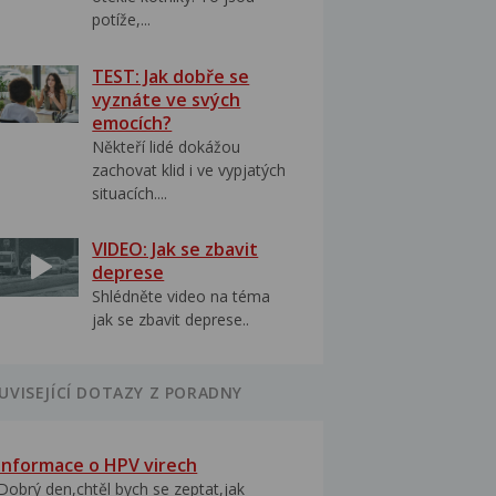
potíže,...
TEST: Jak dobře se
vyznáte ve svých
emocích?
Někteří lidé dokážou
zachovat klid i ve vypjatých
situacích....
VIDEO: Jak se zbavit
deprese
Shlédněte video na téma
jak se zbavit deprese..
UVISEJÍCÍ DOTAZY Z PORADNY
Informace o HPV virech
Dobrý den,chtěl bych se zeptat,jak