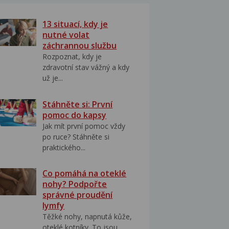
13 situací, kdy je
nutné volat
záchrannou službu
Rozpoznat, kdy je
zdravotní stav vážný a kdy
už je...
Stáhněte si: První
pomoc do kapsy
Jak mít první pomoc vždy
po ruce? Stáhněte si
praktického...
Co pomáhá na oteklé
nohy? Podpořte
správné proudění
lymfy
Těžké nohy, napnutá kůže,
oteklé kotníky. To jsou