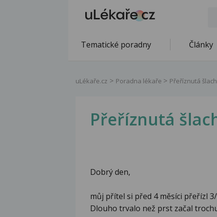
Tematické poradny
Články
uLékaře.cz
Poradna lékaře
Přeříznutá šlach
Přeříznutá šlach
Dobrý den,
můj přítel si před 4 měsíci přeřízl 3/
Dlouho trvalo než prst začal trochu