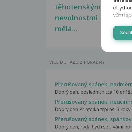
technick
těhotenskými
obr
abychom
nevolnostmi
vám lép
měla...
Souh
VÍCE DOTAZŮ Z PORADNY
Přerušovaný spánek, nadměrn
Dobrý den, posledních cca 10 dní šp
Přerušovaný spánek, neúčinn
Dobry den Priatelka trpi asi 3 roky
Přerušovaný spánek, spánkov
Dobrý den, ráda bych se s vámi por