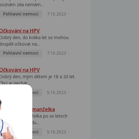
poznám zda nemám...
Pohlavní nemoci
7.10.2023
Očkování na HPV
Dobrý den, do kolika let se mohou
dospělí očkovat na...
Pohlavní nemoci
7.10.2023
Očkování na HPV
Dobrý den, mým dětem je 18 a 20 let.
Chci je nechat...
Pohlavní nemoci
5.10.2023
HPV pozitivní manželka
Dobrý den, manželka po xx letech
přivezla z Východu...
Pohlavní nemoci
5.10.2023