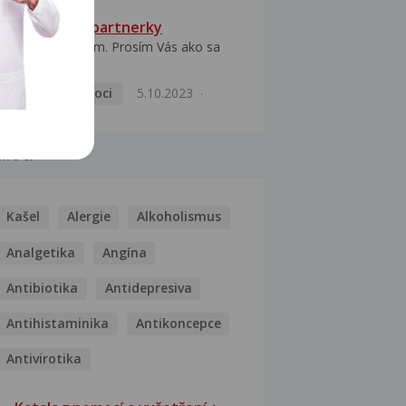
HPV typ 52 u partnerky
Dobrý deň prajem. Prosím Vás ako sa
dá vyliečiť vírus...
Pohlavní nemoci
5.10.2023
MOCI
Kašel
Alergie
Alkoholismus
Analgetika
Angína
Antibiotika
Antidepresiva
Antihistaminika
Antikoncepce
Antivirotika