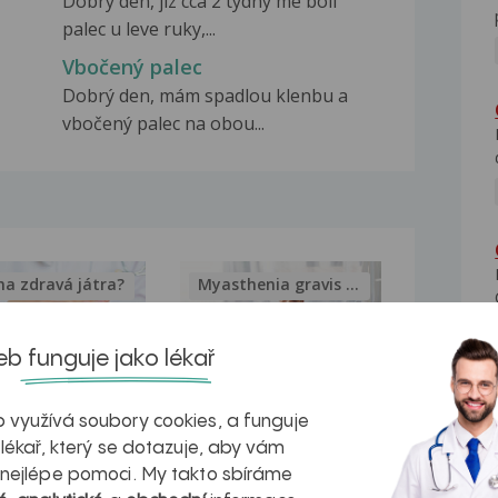
Dobry den, jiz cca 2 tydny me boli
palec u leve ruky,...
Vbočený palec
Dobrý den, mám spadlou klenbu a
vbočený palec na obou...
na zdravá játra?
Myasthenia gravis – vše, co...
b funguje jako lékař
 využívá soubory cookies, a funguje
kovatění
Inovativní
 lékař, který se dotazuje, aby vám
r v datech a
léčba
 nejlépe pomoci. My takto sbíráme