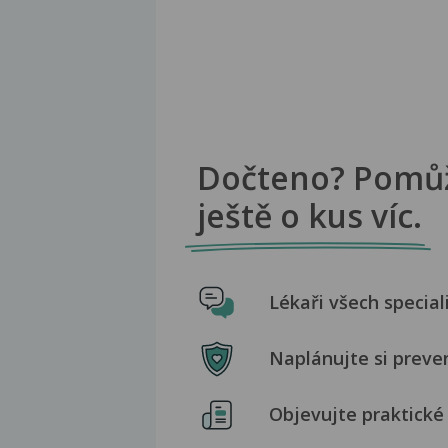
Dočteno? Pomů
ještě o kus víc.
Lékaři všech special
Naplánujte si preve
Objevujte praktické 