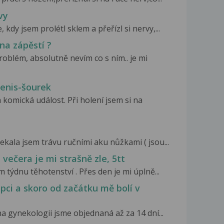
vy
 kdy jsem prolétl sklem a přeřízl si nervy,...
na zápěstí ?
oblém, absolutně nevím co s ním.. je mi
penis-šourek
 komická událost. Při holení jsem si na
ala jsem trávu ručními aku nůžkami ( jsou...
 večera je mi strašně zle, 5tt
 týdnu těhotenství . Přes den je mi úplně...
pci a skoro od začátku mě bolí v
na gynekologii jsme objednaná až za 14 dní...