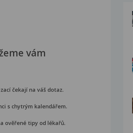
žeme vám
izací čekají na váš dotaz.
nci s chytrým kalendářem.
a ověřené tipy od lékařů.