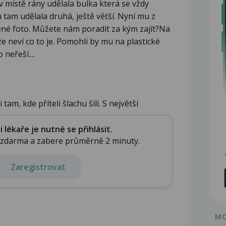
v místě rány udělala bulka která se vždy
 tam udělala druhá, ještě větší. Nyní mu z
žené foto. Můžete nám poradit za kým zajít?Na
 že neví co to je. Pomohli by mu na plastické
 neřeší....
tam, kde příteli šlachu šili. S největší
lékaře je nutné se přihlásit.
e zdarma a zabere průměrně 2 minuty.
Zaregistrovat
MO