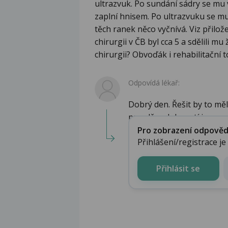
ultrazvuk. Po sundání sádry se mu 
zaplní hnisem. Po ultrazvuku se mu
těch ranek něco vyčnívá. Viz přilo
chirurgii v ČB byl cca 5 a sdělili mu
chirurgii? Obvoďák i rehabilitační to
Odpovídá lékař:
Dobrý den. Řešit by to měli 
pravděpodobností j...
Pro zobrazení odpovědi 
Přihlášení/registrace j
Přihlásit se