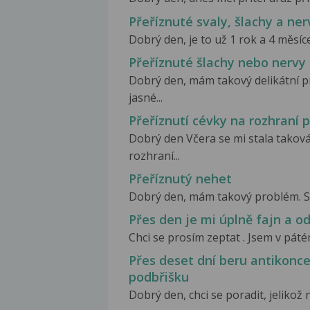
Přeříznuté svaly, šlachy a ner
Dobrý den, je to už 1 rok a 4 měsíce,
Přeříznuté šlachy nebo nervy 
Dobrý den, mám takový delikátní pr
jasné...
Přeříznutí cévky na rozhraní 
Dobrý den Včera se mi stala taková
rozhraní...
Přeříznutý nehet
Dobrý den, mám takový problém. Sek
Přes den je mi úplně fajn a od
Chci se prosím zeptat . Jsem v pátém
Přes deset dní beru antikonce
podbřišku
Dobrý den, chci se poradit, jelikož 