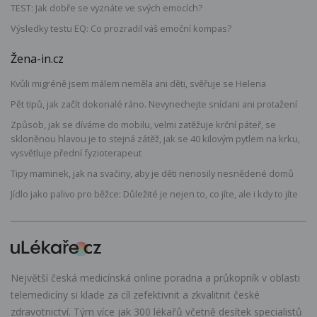
TEST: Jak dobře se vyznáte ve svých emocích?
Výsledky testu EQ: Co prozradil váš emoční kompas?
Žena-in.cz
Kvůli migréně jsem málem neměla ani děti, svěřuje se Helena
Pět tipů, jak začít dokonalé ráno. Nevynechejte snídani ani protažení
Způsob, jak se díváme do mobilu, velmi zatěžuje krční páteř, se
skloněnou hlavou je to stejná zátěž, jak se 40 kilovým pytlem na krku,
vysvětluje přední fyzioterapeut
Tipy maminek, jak na svačiny, aby je děti nenosily nesnědené domů
Jídlo jako palivo pro běžce: Důležité je nejen to, co jíte, ale i kdy to jíte
Největší česká medicínská online poradna a průkopník v oblasti
telemedicíny si klade za cíl zefektivnit a zkvalitnit české
zdravotnictví. Tým více jak 300 lékařů včetně desítek specialistů