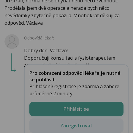
do stran, normálně se ohýbat nebo něco zvednout.
Prodělala jsem dvě operace a nerada bych něco
nevědomky zbytečně pokazila. Mnohokrát děkuji za
odpověď. Václava
Odpovídá lékař:
Dobrý den, Václavo!
Doporučuji konsultaci s fyzioterapeutem
anebo ošetřujícím lékařem. Nem...
Pro zobrazení odpovědi lékaře je nutné
se přihlásit.
Přihlášení/registrace je zdarma a zabere
průměrně 2 minuty.
Přihlásit se
Zaregistrovat