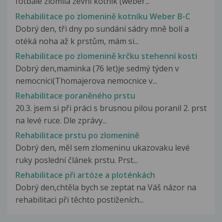
fotbale zlomila zevní kotník (weber...
Rehabilitace po zlomenině kotníku Weber B-C
Dobrý den, tři dny po sundání sádry mně bolí a
otéká noha až k prstům, mám si...
Rehabilitace po zlomenině krčku stehenní kosti
Dobrý den,maminka (76 let)je sedmý týden v
nemocnici(Thomajerova nemocnice v...
Rehabilitace poraněného prstu
20.3. jsem si při práci s brusnou pilou poranil 2. prst
na levé ruce. Dle zprávy...
Rehabilitace prstu po zlomenině
Dobrý den, měl sem zlomeninu ukazovaku levé
ruky poslední článek prstu. Prst...
Rehabilitace při artóze a ploténkách
Dobrý den,chtěla bych se zeptat na Váš názor na
rehabilitaci při těchto postiženích...