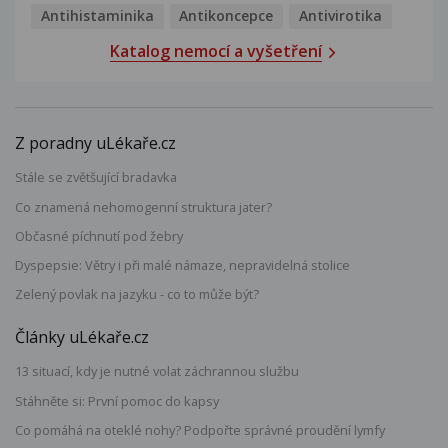
Antihistaminika
Antikoncepce
Antivirotika
Katalog nemocí a vyšetření
Z poradny uLékaře.cz
Stále se zvětšující bradavka
Co znamená nehomogenní struktura jater?
Občasné píchnutí pod žebry
Dyspepsie: Větry i při malé námaze, nepravidelná stolice
Zelený povlak na jazyku - co to může být?
Články uLékaře.cz
13 situací, kdy je nutné volat záchrannou službu
Stáhněte si: První pomoc do kapsy
Co pomáhá na oteklé nohy? Podpořte správné proudění lymfy