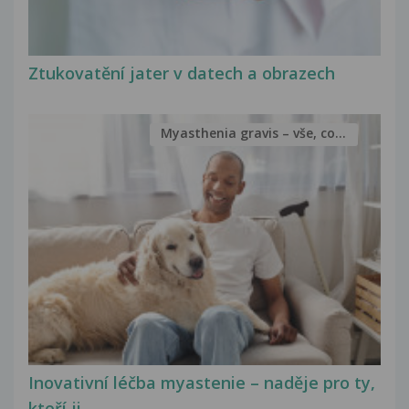
Ztukovatění jater v datech a obrazech
Myasthenia gravis – vše, co...
Inovativní léčba myastenie – naděje pro ty,
kteří ji...