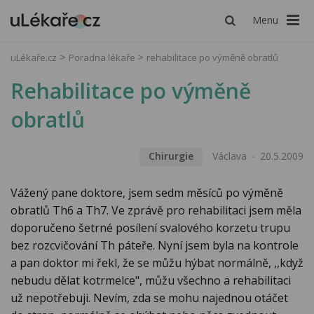
Menu
uLékaře.cz
Poradna lékaře
rehabilitace po výměně obratlů
Rehabilitace po výměně
obratlů
Chirurgie
Václava
20.5.2009
Vážený pane doktore, jsem sedm měsíců po výměně
obratlů Th6 a Th7. Ve zprávě pro rehabilitaci jsem měla
doporučeno šetrné posílení svalového korzetu trupu
bez rozcvičování Th páteře. Nyní jsem byla na kontrole
a pan doktor mi řekl, že se můžu hýbat normálně, ,,když
nebudu dělat kotrmelce", můžu všechno a rehabilitaci
už nepotřebuji. Nevím, zda se mohu najednou otáčet