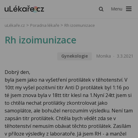
Menu
uLékaře.cz
Poradna lékaře
Rh izoimunizace
Rh izoimunizace
Gynekologie
Monika
3.3.2021
Dobrý den,
byla jsem jako na vyšetření protilátek v těhotenství. V
10tt my vyšel pozitivní titr Anti D protilátek byl 1:16 po
té jsem znova byla v 18tt titr klesl na 1.Nyní 24tt jsem si
to chtěla nechat protilátky zkontrolovat jako
samoplátce, ale bohužel nerozumím výsledku. Není tam
zapsán titr protilátek. Chtěla bych vědět zda se v
těhotenství nemusím obávat těchto protilátek. Zasílám
v příloze výsledky z laboratoře. Já jsem RH - a manžel