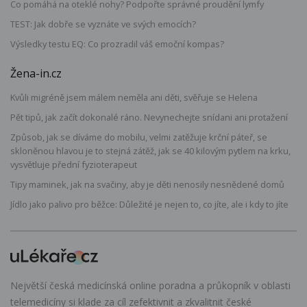
Co pomáhá na oteklé nohy? Podpořte správné proudění lymfy
TEST: Jak dobře se vyznáte ve svých emocích?
Výsledky testu EQ: Co prozradil váš emoční kompas?
Žena-in.cz
Kvůli migréně jsem málem neměla ani děti, svěřuje se Helena
Pět tipů, jak začít dokonalé ráno. Nevynechejte snídani ani protažení
Způsob, jak se díváme do mobilu, velmi zatěžuje krční páteř, se
skloněnou hlavou je to stejná zátěž, jak se 40 kilovým pytlem na krku,
vysvětluje přední fyzioterapeut
Tipy maminek, jak na svačiny, aby je děti nenosily nesnědené domů
Jídlo jako palivo pro běžce: Důležité je nejen to, co jíte, ale i kdy to jíte
Největší česká medicínská online poradna a průkopník v oblasti
telemedicíny si klade za cíl zefektivnit a zkvalitnit české