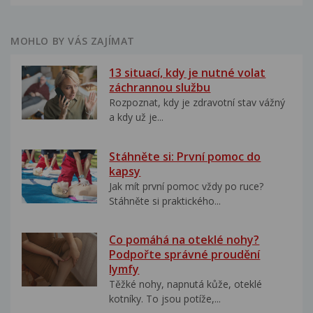
MOHLO BY VÁS ZAJÍMAT
13 situací, kdy je nutné volat
záchrannou službu
Rozpoznat, kdy je zdravotní stav vážný
a kdy už je...
Stáhněte si: První pomoc do
kapsy
Jak mít první pomoc vždy po ruce?
Stáhněte si praktického...
Co pomáhá na oteklé nohy?
Podpořte správné proudění
lymfy
Těžké nohy, napnutá kůže, oteklé
kotníky. To jsou potíže,...