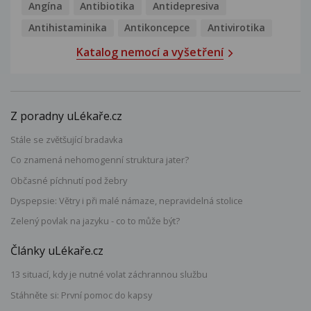
Angína
Antibiotika
Antidepresiva
Antihistaminika
Antikoncepce
Antivirotika
Katalog nemocí a vyšetření
Z poradny uLékaře.cz
Stále se zvětšující bradavka
Co znamená nehomogenní struktura jater?
Občasné píchnutí pod žebry
Dyspepsie: Větry i při malé námaze, nepravidelná stolice
Zelený povlak na jazyku - co to může být?
Články uLékaře.cz
13 situací, kdy je nutné volat záchrannou službu
Stáhněte si: První pomoc do kapsy