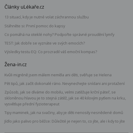
Články uLékaře.cz
13 situací, kdy je nutné volat záchrannou službu
Stáhněte si: První pomoc do kapsy
Co pomáhá na oteklé nohy? Podpořte správné proudění lymfy
TEST: Jak dobře se vyznáte ve svých emocích?
Výsledky testu EQ: Co prozradil váš emoční kompas?
Žena-in.cz
Kvůli migréně jsem málem neměla ani děti, svěřuje se Helena
Pět tipů, jak začít dokonalé ráno. Nevynechejte snídani ani protažení
Způsob, jak se díváme do mobilu, velmi zatěžuje krční páteř, se
skloněnou hlavou je to stejná zátěž, jak se 40 kilovým pytlem na krku,
vysvětluje přední fyzioterapeut
Tipy maminek, jak na svačiny, aby je děti nenosily nesnědené domů
Jídlo jako palivo pro běžce: Důležité je nejen to, co jíte, ale i kdy to jíte