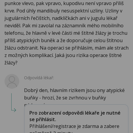
punkce vlevo, pak vpravo, kupodivu není vpravo příliš
krve. Pod úhly mandibuly nesuspektní uzliny. Uzliny v
jugulárních řečištích, nadklíčkách ani v jugulu lékař
neviděl. Pak mi zavolal na záznamník mého mobilního
telefonu, že hlavně v levé části mé štítné žlázy je trochu
příliš atypických buněk a že doporučuje celou štítnou
žlázu odstranit. Na operaci se přihlásím, mám ale strach
z možných komplikací. Jaká jsou rizika operace štítné
žlázy?
Odpovídá lékař:
Dobrý den, hlavním rizikem jsou ony atypické
buňky - hrozí, že se zvrhnou v buňky
nádorové....
Pro zobrazení odpovědi lékaře je nutné
se přihlásit.
Přihlášení/registrace je zdarma a zabere