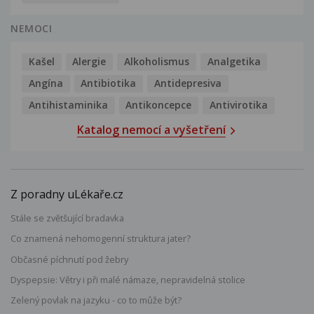
NEMOCI
Kašel
Alergie
Alkoholismus
Analgetika
Angína
Antibiotika
Antidepresiva
Antihistaminika
Antikoncepce
Antivirotika
Katalog nemocí a vyšetření
Z poradny uLékaře.cz
Stále se zvětšující bradavka
Co znamená nehomogenní struktura jater?
Občasné píchnutí pod žebry
Dyspepsie: Větry i při malé námaze, nepravidelná stolice
Zelený povlak na jazyku - co to může být?