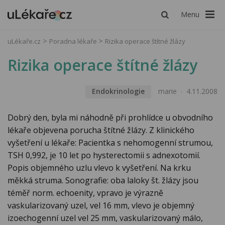
Menu
uLékaře.cz
Poradna lékaře
Rizika operace štítné žlázy
Rizika operace štítné žlázy
Endokrinologie
marie
4.11.2008
Dobrý den, byla mi náhodně při prohlídce u obvodního
lékaře objevena porucha štítné žlázy. Z klinického
vyšetření u lékaře: Pacientka s nehomogenní strumou,
TSH 0,992, je 10 let po hysterectomii s adnexotomií.
Popis objemného uzlu vlevo k vyšetření. Na krku
měkká struma. Sonografie: oba laloky št. žlázy jsou
téměř norm. echoenity, vpravo je výrazně
vaskularizovaný uzel, vel 16 mm, vlevo je objemný
izoechogenní uzel vel 25 mm, vaskularizovaný málo,