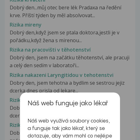
Dobrý den...můj otec bere lék Pradaxa na ředění
krve. Příští týden by měl absolvovat...
Rizika mireny
Dobrý den,když jsem se ptala doktora,jestli je v
pořádku,když žena s mirenou...
Rizika na pracovišti v těhotenství
Dobrý den, jsem na začátku těhotenství, ale pracuji
a celý den sedím v laboratoři...
Rizika nakazeni Laryngitidou v tehotenstvi
Dobry den, jsem tehotna a bydlim se sestrou jejiz
dcerka dnes prisla od lekare...
Rizika nákazy dítěte
Náš web funguje jako lékař
Dobrý den, pane doktore, mám téměř 2-letou
dceru, velmi "živou". Je dost náročné...
Náš web využívá soubory cookies,
Rizika nákazy nedovařeného masa
a funguje tak jako lékař, který se
Dobrý den, mám obavu, že jsem na návštěve u
dotazuje, aby vám mohl co nejlépe