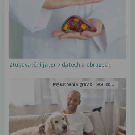
Ztukovatění jater v datech a obrazech
Myasthenia gravis – vše, co...