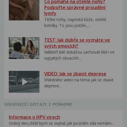
Co pomáhá na oteklé nohy?
Podpořte správné proudění
lymfy
Těžké nohy, napnutá kůže, oteklé
kotníky. To jsou potíže,...
TEST: Jak dobře se vyznáte ve
svých emocích?
Někteří lidé dokážou zachovat klid i ve
vypjatých situacích....
VIDEO: Jak se zbavit deprese
Shlédněte video na téma jak se zbavit
deprese..
SOUVISEJÍCÍ DOTAZY Z PORADNY
Informace o HPV virech
Dobrý den,chtěl bych se zeptat,jak poznám zda nemám...