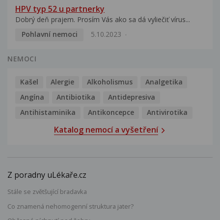
HPV typ 52 u partnerky
Dobrý deň prajem. Prosím Vás ako sa dá vyliečiť vírus...
Pohlavní nemoci
5.10.2023
NEMOCI
Kašel
Alergie
Alkoholismus
Analgetika
Angína
Antibiotika
Antidepresiva
Antihistaminika
Antikoncepce
Antivirotika
Katalog nemocí a vyšetření
Z poradny uLékaře.cz
Stále se zvětšující bradavka
Co znamená nehomogenní struktura jater?