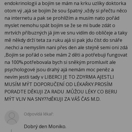
endokrinologii a bojím se mám na krku uzlíky doktorka
otom vý ,ajá se bojím že sou špatný ,vždy si přečtu něco
na internetu a pak se prohlížím a musím nato pořád
myslet nemohu spát bojím se že se mi bude zdát o
mrtvích příbuzných já jim ve snu vidím do obličeje a taky
mě někdy drží teta za ruku ajá si pak jdu číst do snáře
.nechci a nemyslím nani přes den ale stejně semi oni zdá
,Bojím se pořád o sebe mám 2 děti a potřebuji fungovat
na 100%.potřebovala bych si sněkým promluvit ale
psychologové jsou drahý ajá nemám moc peněz a
nevím jestli tady v LIBERCI JE TO ZDYRMA AJESTLI
MUSÍM MÝT DOPORUČENÍ OD LÉKAŘKY.PROSÍM
PORADTE DĚKUJI ZA RADU .MŮŽOU LÉKY CO BERU
MÝT VLIV NA SNY??dĚKUJI ZA VÁŠ ČAS M.D.
Odpovídá lékař:
Dobrý den Moniko.