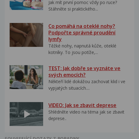
Jak mít první pomoc vždy po ruce?
Stáhněte si praktického...
Co pomáhá na oteklé nohy?
Podpořte správné proudění
lymfy
Těžké nohy, napnutá kůže, oteklé
kotníky. To jsou potíže,...
TEST: Jak dobře se vyznáte ve
svých emocích?
Někteří lidé dokážou zachovat klid i ve
vypjatých situacích....
VIDEO: Jak se zbavit deprese
Shlédněte video na téma jak se zbavit
deprese..
SOUVISEJÍCÍ DOTAZY Z PORADNY