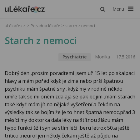
Menu
uLékaře.cz
Poradna lékaře
starch z nemoci
Starch z nemoci
Psychiatrie
Monika
17.5.2016
Dobrý den ,prosím poradtemi jsem už 15 let po skalpaci
hlavy a mám pořád když je zima nebo prší špatnou
psychiku mám špatné sny ,když my v rodině někdo
umře tak se mi oněm zdá ajá se pak bojím ,mám starach
také když mám jít na nějaké vyšetření a čekám na
výsledky tak se bojím že je to hnet špatná nemoc,přad 3
měsíci my doktorka dala léky na štítnou žlázu mám
hypo funkci šž i syn se stím léčí ,beru letrox 50,a ještě
tritico ,neurol jen někdy,čekám ještě až půjdu na