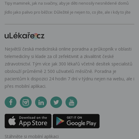
Tipy maminek, jak na svačiny, aby je děti nenosily nesnědené domů
Jídlo jako palivo pro běžce: Důležité je nejen to, co jíte, ale i kdy to jíte
Největší česká medicínská online poradna a průkopník v oblasti
telemedicíny si klade za cíl zefektivnit a zkvalitnit české
zdravotnictví. Tým více jak 300 lékařů včetně desítek specialistů
obslouží průměrně 2 500 uživatelů měsíčně. Poradna je
pacientům k dispozici 24 hodin 7 dní v týdnu nejen na webu, ale i
přes mobilní aplikaci.
Stáhněte si mobilní aplikaci