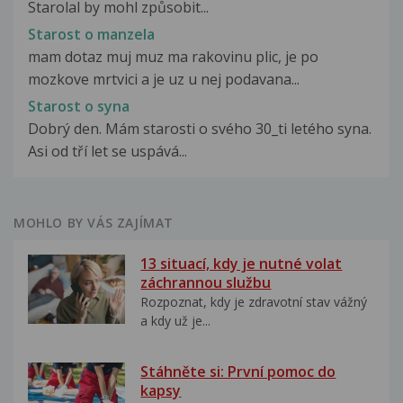
Starolal by mohl způsobit...
Starost o manzela
mam dotaz muj muz ma rakovinu plic, je po
mozkove mrtvici a je uz u nej podavana...
Starost o syna
Dobrý den. Mám starosti o svého 30_ti letého syna.
Asi od tří let se uspává...
MOHLO BY VÁS ZAJÍMAT
13 situací, kdy je nutné volat
záchrannou službu
Rozpoznat, kdy je zdravotní stav vážný
a kdy už je...
Stáhněte si: První pomoc do
kapsy