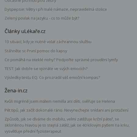
Občasné píchnutí pod žebry
Dyspepsie: Větry i při malé námaze, nepravidelná stolice
Zelený povlak na jazyku - co to může být?
Články uLékaře.cz
13 situací, kdy je nutné volat záchrannou službu
Stáhněte si: První pomoc do kapsy
Co pomáhá na oteklé nohy? Podpořte správné proudění lymfy
TEST: Jak dobře se vyznáte ve svých emocích?
Výsledky testu EQ: Co prozradil váš emoční kompas?
Žena-in.cz
Kvůli migréně jsem málem neměla ani děti, svěřuje se Helena
Pět tipů, jak začít dokonalé ráno. Nevynechejte snídani ani protažení
Způsob, jak se díváme do mobilu, velmi zatěžuje krční páteř, se
skloněnou hlavou je to stejná zátěž, jak se 40 kilovým pytlem na krku,
vysvětluje přední fyzioterapeut