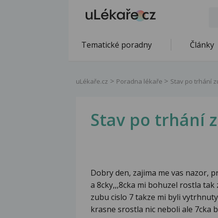
Tematické poradny
Články
uLékaře.cz
Poradna lékaře
Stav po trhání 
Stav po trhání 
Dobry den, zajima me vas nazor, pr
a 8cky,,,8cka mi bohuzel rostla tak
zubu cislo 7 takze mi byli vytrhnut
krasne srostla nic neboli ale 7cka 