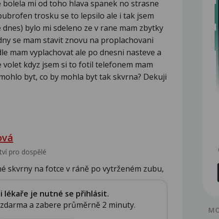
e bolela mi od toho hlava spanek no strasne
bubrofen trosku se to lepsilo ale i tak jsem
e dnes) bylo mi sdeleno ze v rane mam zbytky
4 dny se mam stavit znovu na proplachovani
jidle mam vyplachovat ale po dnesni nasteve a
 volet kdyz jsem si to fotil telefonem mam
mohlo byt, co by mohla byt tak skvrna? Dekuji
ová
tví pro dospělé
é skvrny na fotce v ráně po vytrženém zubu,
lékaře je nutné se přihlásit.
e zdarma a zabere průměrně 2 minuty.
MO