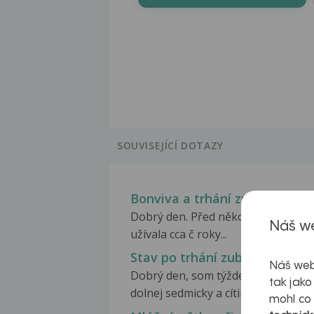
SOUVISEJÍCÍ DOTAZY
Bonviva a trhání zubů
Dobrý den. Před několika lety jsem
Náš we
užívala cca č roky...
Stav po trhání zubů
Náš web
Dobrý den, som týždeň po trhani
tak jako
dolnej sedmicky a cítim...
mohl co