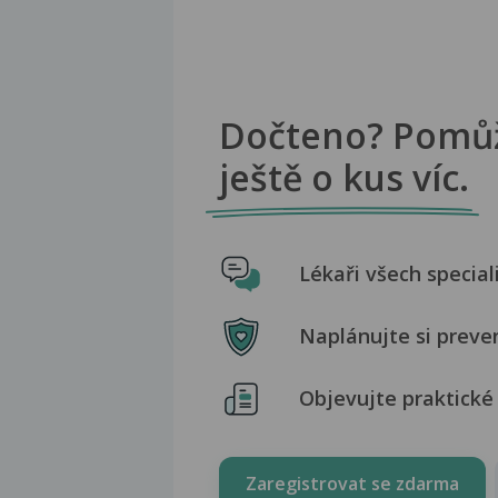
Dočteno? Pomů
ještě o kus víc.
Lékaři všech special
Naplánujte si preve
Objevujte praktické 
Zaregistrovat se zdarma