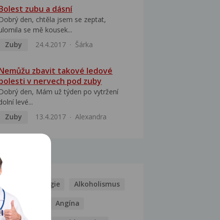
Bolest zubu a dásní
Dobrý den, chtěla jsem se zeptat,
ulomila se mě kousek...
Zuby
24.4.2017
Šárka
Nemůžu zbavit takové ledové
bolesti v nervech pod zuby
Dobrý den, Mám už týden po vytržení
dolní levé...
Zuby
13.4.2017
Alexandra
MOCI
Kašel
Alergie
Alkoholismus
Analgetika
Angína