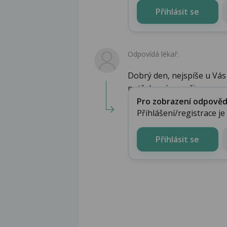
Přihlásit se
Odpovídá lékař:
Dobrý den, nejspíše u Vás 
potřeba ránu vyči...
Pro zobrazení odpovědi 
Přihlášení/registrace j
Přihlásit se