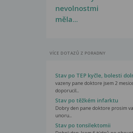
nevolnostmi
měla...
VÍCE DOTAZŮ Z PORADNY
Stav po TEP kyčle, bolesti dol
vazeny pane doktore jsem 2 mesicep
doporucil...
Stav po těžkém infarktu
Dobry den pane doktore prosim va
unoru...
Stav po tonsilektomii
Dobrý den. Jsem 6 týdnů po obous