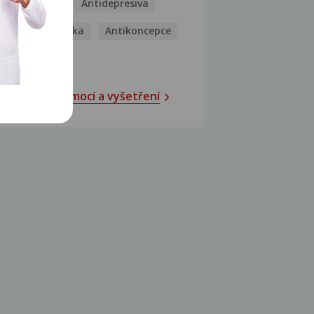
Antibiotika
Antidepresiva
Antihistaminika
Antikoncepce
Antivirotika
Katalog nemocí a vyšetření