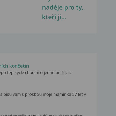
naděje pro ty,
kteří ji...
ních končetin
o tep kycle chodim o jedne berli jak
s pisu vam s prosbou moje maminka 57 let v
tranné tonsilektomii z důvodu chronického