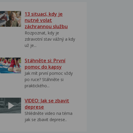
13 situací, kdy je
nutné volat
záchrannou službu
Rozpoznat, kdy je
zdravotní stav vážný a kdy
už je...
Stáhněte si: První
pomoc do kapsy
Jak mít první pomoc vždy
po ruce? Stáhněte si
praktického...
VIDEO: Jak se zbavit
deprese
Shlédněte video na téma
jak se zbavit deprese..