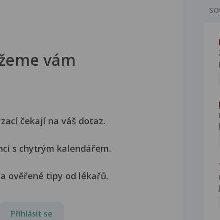
SO
žeme vám
izací čekají na váš dotaz.
nci s chytrým kalendářem.
a ověřené tipy od lékařů.
Přihlásit se