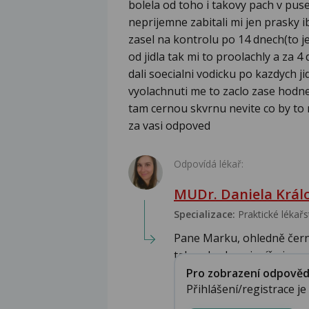
bolela od toho i takovy pach v pus
neprijemne zabitali mi jen prasky i
zasel na kontrolu po 14 dnech(to j
od jidla tak mi to proolachly a za 
dali soecialni vodicku po kazdych 
vyolachnuti me to zaclo zase hodne
tam cernou skvrnu nevite co by to 
za vasi odpoved
Odpovídá lékař:
MUDr. Daniela Král
Specializace:
Praktické lékařs
Pane Marku, ohledně čern
tak se bude nejspíše je...
Pro zobrazení odpovědi 
Přihlášení/registrace j