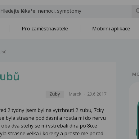
Pro zaměstnavatele
Mobilní aplikace
zubů
zubů
MO
Zuby
Marek
29.6.2017
ed 2 tydny jsem byl na vytrhnuti 2 zubu, 7cky
 ze byla strasne pod dasni a rostla mi do nervu
y oba dva stehy se mi vstrebali dira po 8cce
byla strasne velka i koreny a proste me porad