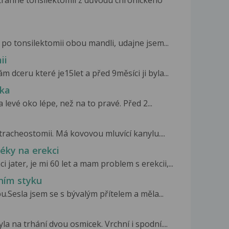
po tonsilektomii obou mandli, udajne jsem...
ii
 dceru které je15let a před 9měsíci ji byla...
oka
levé oko lépe, než na to pravé. Před 2...
tracheostomii. Má kovovou mluvící kanylu....
léky na erekci
 jater, je mi 60 let a mam problem s erekcii,...
ním styku
.Sesla jsem se s bývalým přítelem a měla...
a na trhání dvou osmicek. Vrchní i spodní....