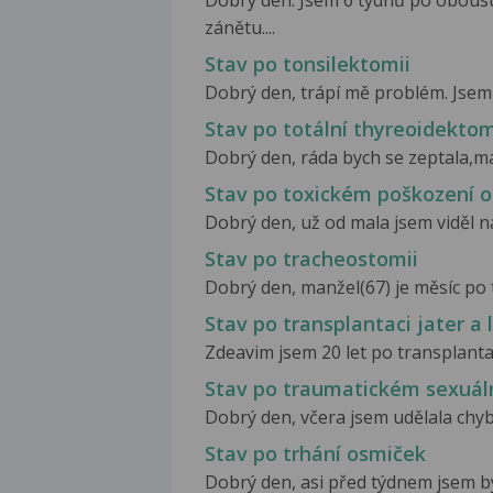
zánětu....
Stav po tonsilektomii
Dobrý den, trápí mě problém. Jsem 
Stav po totální thyreoidektom
Dobrý den, ráda bych se zeptala,mám
Stav po toxickém poškození 
Dobrý den, už od mala jsem viděl na 
Stav po tracheostomii
Dobrý den, manžel(67) je měsíc po 
Stav po transplantaci jater a 
Zdeavim jsem 20 let po transplantaci
Stav po traumatickém sexuál
Dobrý den, včera jsem udělala chybu
Stav po trhání osmiček
Dobrý den, asi před týdnem jsem byl