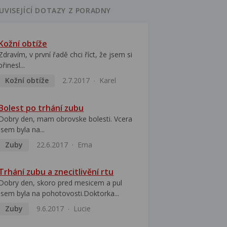
UVISEJÍCÍ DOTAZY Z PORADNY
Kožní obtíže
Zdravím, v první řadě chci říct, že jsem si
přinesl...
Kožní obtíže
2.7.2017
Karel
Bolest po trhání zubu
Dobry den, mam obrovske bolesti. Vcera
jsem byla na...
Zuby
22.6.2017
Ema
Trhání zubu a znecitlivění rtu
Dobry den, skoro pred mesicem a pul
jsem byla na pohotovosti.Doktorka...
Zuby
9.6.2017
Lucie