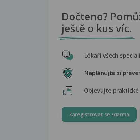
Dočteno? Pomů
ještě o kus víc.
Lékaři všech special
Naplánujte si preve
Objevujte praktické 
Zaregistrovat se zdarma