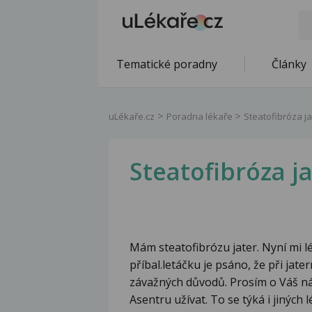
Tematické poradny
Články
uLékaře.cz
Poradna lékaře
Steatofibróza ja
Steatofibróza j
Mám steatofibrózu jater. Nyní mi 
příbal.letáčku je psáno, že při jat
závažných důvodů. Prosím o Váš ná
Asentru užívat. To se týká i jiných 