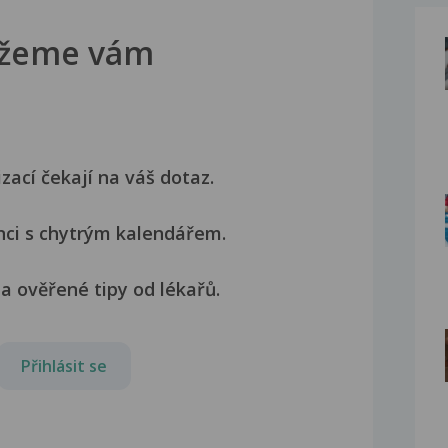
žeme vám
izací čekají na váš dotaz.
nci s chytrým kalendářem.
a ověřené tipy od lékařů.
Přihlásit se