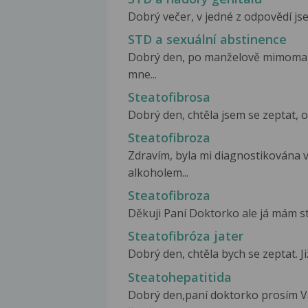
Dobrý večer, v jedné z odpovědí jse
STD a sexuální abstinence
Dobrý den, po manželově mimomanž
mne...
Steatofibrosa
Dobrý den, chtěla jsem se zeptat, od 
Steatofibroza
Zdravím, byla mi diagnostikována 
alkoholem...
Steatofibroza
Děkuji Paní Doktorko ale já mám st
Steatofibróza jater
Dobrý den, chtěla bych se zeptat. Ji
Steatohepatitida
Dobrý den,paní doktorko prosím Vá