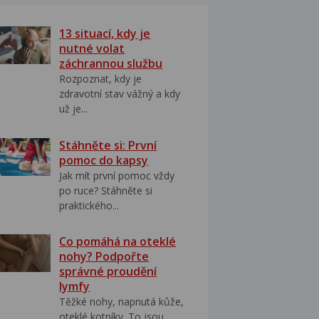
13 situací, kdy je
nutné volat
záchrannou službu
Rozpoznat, kdy je
zdravotní stav vážný a kdy
už je...
Stáhněte si: První
pomoc do kapsy
Jak mít první pomoc vždy
po ruce? Stáhněte si
praktického...
Co pomáhá na oteklé
nohy? Podpořte
správné proudění
lymfy
Těžké nohy, napnutá kůže,
oteklé kotníky. To jsou