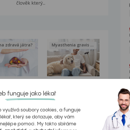
člověk který...
na zdravá játra?
Myasthenia gravis – vše, co...
kovatění
Inovativní
b funguje jako lékař
r v datech a
léčba
azech
myastenie –
 využívá soubory cookies, a funguje
naděje pro ty,
 lékař, který se dotazuje, aby vám
 nejlépe pomoci. My takto sbíráme
kteří ji...