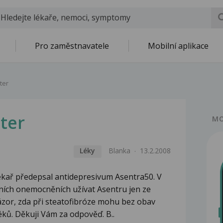
Pro zaměstnavatele
Mobilní aplikace
ter
ater
MO
Léky
Blanka
13.2.2008
lékař předepsal antidepresivum Asentra50. V
erních onemocněních užívat Asentru jen ze
zor, zda při steatofibróze mohu bez obav
léků. Děkuji Vám za odpověď. B..