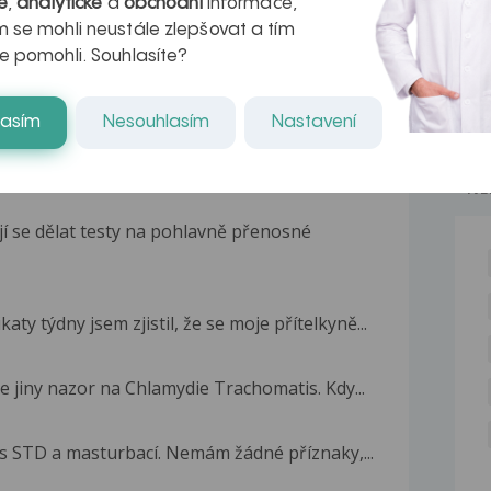
é
,
analytické
a
obchodní
informace,
 se mohli neustále zlepšovat a tím
e pomohli. Souhlasíte?
lasím
Nesouhlasím
Nastavení
NE
jí se dělat testy na pohlavně přenosné
ty týdny jsem zjistil, že se moje přítelkyně...
e jiny nazor na Chlamydie Trachomatis. Kdy...
o s STD a masturbací. Nemám žádné příznaky,...