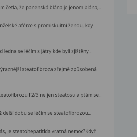
m četla, že panenská blána je jenom blána,...
elské aférce s promiskuitní ženou, kdy
ledna se léčím s játry kde byli zjištěny...
výraznější steatofibroza zřejmě způsobená
eatofibrozu F2/3 ne jen steatosu a ptám se...
ž delší dobu se léčím se steatofibrozou...
s, je steatohepatitida vratná nemoc?Když