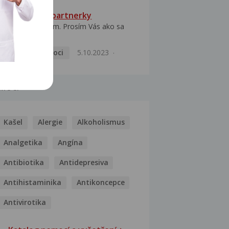
HPV typ 52 u partnerky
Dobrý deň prajem. Prosím Vás ako sa
dá vyliečiť vírus...
Pohlavní nemoci
5.10.2023
MOCI
Kašel
Alergie
Alkoholismus
Analgetika
Angína
Antibiotika
Antidepresiva
Antihistaminika
Antikoncepce
Antivirotika