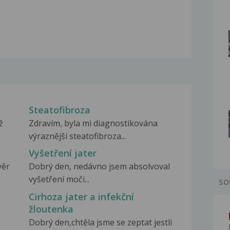
Steatofibroza
ž
Zdravím, byla mi diagnostikována
výraznější steatofibroza...
Vyšetření jater
věr
Dobrý den, nedávno jsem absolvoval
vyšetření moči...
SO
Cirhoza jater a infekční
žloutenka
Dobrý den,chtěla jsme se zeptat jestli