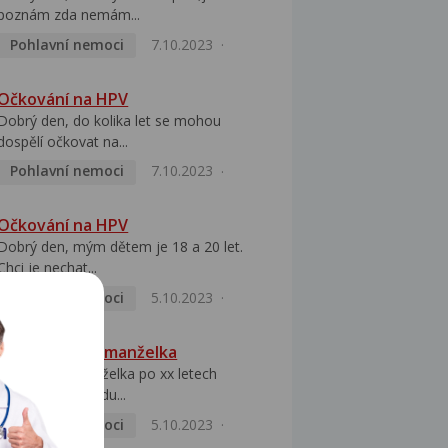
poznám zda nemám...
Pohlavní nemoci
7.10.2023
Očkování na HPV
Dobrý den, do kolika let se mohou
dospělí očkovat na...
Pohlavní nemoci
7.10.2023
Očkování na HPV
Dobrý den, mým dětem je 18 a 20 let.
Chci je nechat...
Pohlavní nemoci
5.10.2023
HPV pozitivní manželka
Dobrý den, manželka po xx letech
přivezla z Východu...
Pohlavní nemoci
5.10.2023