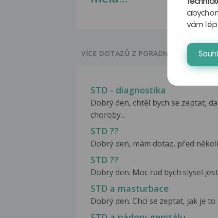
technick
abychom
vám lép
VÍCE DOTAZŮ Z PORADNY
Souh
STD - diagnostika
Dobrý den, chtěl bych se zeptat, da
choroby...
STD ??
Dobrý den, mám dotaz, před několika
STD ??
Dobry den. Moc rad bych slysel jest
STD a masturbace
Dobrý den. Chci se zeptat, jak je t
STD a nádory genitálu