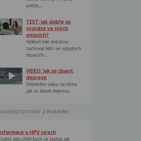
potíže,...
TEST: Jak dobře se
vyznáte ve svých
emocích?
Někteří lidé dokážou
zachovat klid i ve vypjatých
situacích....
VIDEO: Jak se zbavit
deprese
Shlédněte video na téma
jak se zbavit deprese..
UVISEJÍCÍ DOTAZY Z PORADNY
Informace o HPV virech
Dobrý den,chtěl bych se zeptat,jak