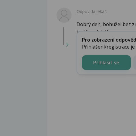
Odpovídá lékař:
Dobrý den, bohužel bez zn
testů nedokážu pos...
Pro zobrazení odpovědi 
Přihlášení/registrace j
Přihlásit se