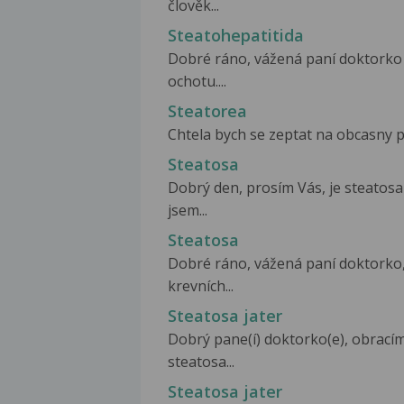
člověk...
Steatohepatitida
Dobré ráno, vážená paní doktorko 
ochotu....
Steatorea
Chtela bych se zeptat na obcasny pr
Steatosa
Dobrý den, prosím Vás, je steatosa
jsem...
Steatosa
Dobré ráno, vážená paní doktorko,
krevních...
Steatosa jater
Dobrý pane(í) doktorko(e), obrací
steatosa...
Steatosa jater