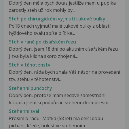
Dobrý den měla bych dotaz jestliže mam u pupika
zarostly steh už rok mohly by...
Steh po chirurgickém vyjmutí tukové bulky.
Po18 dnech vyjmutí malé tukové bulky z oblasti
hýždového svalu spíše blíž ke...
Steh v ráně po císařském řezu
Dobrý den, jsem 18 dní po akutním císařském řezu.
Jizva byla klidná skoro zhojená....
Steh v těhotenství
Dobrý den, ráda bych znala Váš názor na provedení
tzv. stehu v těhotenství....
Stehenní punčochy
Dobrý den, protože mám sedavé zaměstnání
koupila jsem si podpůrné stehenní kompresní...
Stehenní sval
Prosím o radu- Matka (58 let) má delší dobu
píchání, křeče, bolest ve stehenním...