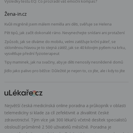
Výsledky testu EQ: Co prozradil váš emoční kompas?
Žena-in.cz
Kvůli migréně jsem málem neměla ani děti, svěřuje se Helena
Pět tipů, jak začít dokonalé ráno. Nevynechejte snídani ani protažení
Způsob, jak se díváme do mobilu, velmi zatěžuje krční páteř, se
skloněnou hlavou je to stejná zátěž, jak se 40 kilovým pytlem na krku,
vysvětluje přední fyzioterapeut
Tipy maminek, jak na svačiny, aby je děti nenosily nesnědené domů
Jídlo jako palivo pro běžce: Důležité je nejen to, co jíte, ale i kdy to jíte
Největší česká medicínská online poradna a průkopník v oblasti
telemedicíny si klade za cíl zefektivnit a zkvalitnit české
zdravotnictví. Tým více jak 300 lékařů včetně desítek specialistů
obslouží průměrně 2 500 uživatelů měsíčně. Poradna je