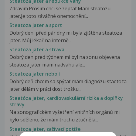
Steatóza jater a redukce váhy
Zdravím.Prosím chci se zeptat.Mám steatozu
jater.Je toto závážné onemocnění...
Steatoza jater a sport
Dobrý den, před pár dny mi byla zjištěna steatoza
jater. Můj lékař na interně...
Steatóza jater a strava
Dobrý den pred týdnem mi byl na sonu objevena
steatoza jater mam nadvahu ale...
Steatoza jater nebolí
Dobrý deň chcem sa spýtať mám diagnózu staetoza
jater dělám v práci dost trošku...
Steatóza jater, kardiovaskulární rizika a doplňky
stravy
Na sonografickém vyšetření vnitřních orgánů mi
bylo sděleno, že mám trochu ztučnělá...
Steatoza jater, zažívací potíže