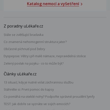
Katalog nemocí a vyšetření
Z poradny uLékaře.cz
Stále se zvětšující bradavka
Co znamená nehomogenní struktura jater?
Občasné píchnutí pod žebry
Dyspepsie: Větry i při malé námaze, nepravidelná stolice
Zelený povlak na jazyku - co to může být?
Články uLékaře.cz
13 situací, kdy je nutné volat záchrannou službu
Stáhněte si: První pomoc do kapsy
Co pomáhá na oteklé nohy? Podpořte správné proudění lymfy
TEST: Jak dobře se vyznáte ve svých emocích?