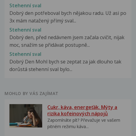
Stehenní sval
Dobrý den potřeboval bych nějakou radu. Už asi po
3x mám natažený přímý sval...
Stehenní sval
Dobrý den, před nedávnem jsem začala cvičit, nijak
moc, snažím se přidávat postupně...
Stehenní sval
Dobrý Den Mohl bych se zeptat za jak dlouho tak
dorůstá stehenní sval bylo...
MOHLO BY VÁS ZAJÍMAT
Cukr, káva, energeťák. Mýty a
rizika kofeinových nápojů
Zapomínáte pít? Převažuje ve vašem
pitném režimu káva...