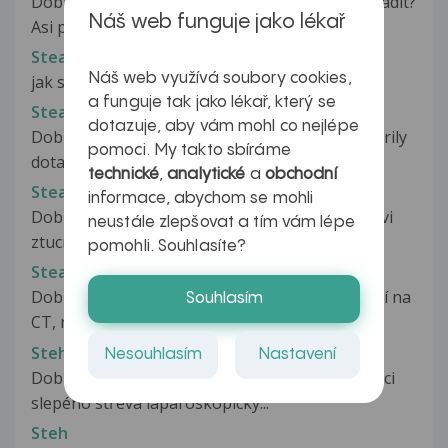
Dobrý den, mám k Vám prosbu, můžete mi poradit?
Náš web funguje jako lékař
Asi před půl rokem mi zjistily...
Steatóza jater: Jak se zbavit ztučnění?
Náš web využívá soubory cookies,
jak se zbavit ztučnělích jater
a funguje tak jako lékař, který se
Steatóza pankreatu
dotazuje, aby vám mohl co nejlépe
Dobry den pane doktore, Mel bych na Vas zdvorily
pomoci. My takto sbíráme
dotaz, který se tyka me...
technické
,
analytické
a
obchodní
Steatóza slinivky
informace, abychom se mohli
Dobry den, mohu se zeptat, zda se casem upravi
neustále zlepšovat a tím vám lépe
ztucnena slinivka ( pokud clovek...
pomohli. Souhlasíte?
Steatoza slinivky
Dobrý den, minulý týden je absolvoval vyšetření na
Souhlasím
CT, na které jsem byl odeslán...
Steh
Nesouhlasím
Nastavení
Dobrý den před rokem jsem podstoupila operaci
slepého střeva laparoskopicky...
Steh