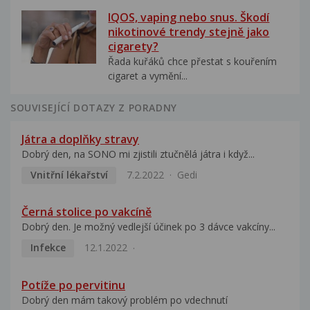
IQOS, vaping nebo snus. Škodí
nikotinové trendy stejně jako
cigarety?
Řada kuřáků chce přestat s kouřením
cigaret a vymění...
SOUVISEJÍCÍ DOTAZY Z PORADNY
Játra a doplňky stravy
Dobrý den, na SONO mi zjistili ztučnělá játra i když...
Vnitřní lékařství
7.2.2022
Gedi
Černá stolice po vakcíně
Dobrý den. Je možný vedlejší účinek po 3 dávce vakcíny...
Infekce
12.1.2022
Potíže po pervitinu
Dobrý den mám takový problém po vdechnutí