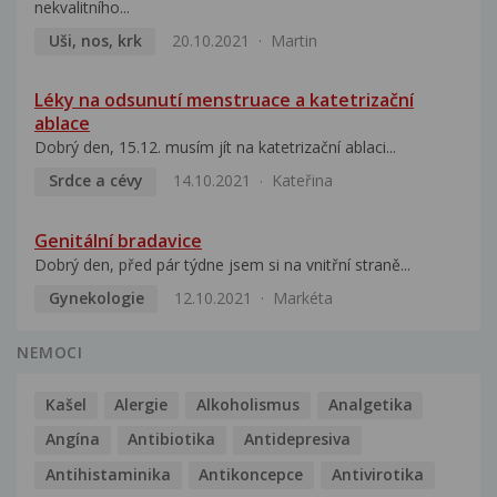
nekvalitního...
Uši, nos, krk
20.10.2021
Martin
Léky na odsunutí menstruace a katetrizační
ablace
Dobrý den, 15.12. musím jít na katetrizační ablaci...
Srdce a cévy
14.10.2021
Kateřina
Genitální bradavice
Dobrý den, před pár týdne jsem si na vnitřní straně...
Gynekologie
12.10.2021
Markéta
NEMOCI
Kašel
Alergie
Alkoholismus
Analgetika
Angína
Antibiotika
Antidepresiva
Antihistaminika
Antikoncepce
Antivirotika