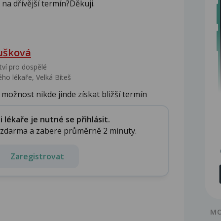
 na dřívější termín?Děkuji.
ušková
tví pro dospělé
ho lékaře, Velká Bíteš
ožnost nikde jinde získat bližší termín
lékaře je nutné se přihlásit.
e zdarma a zabere průměrně 2 minuty.
Zaregistrovat
MO