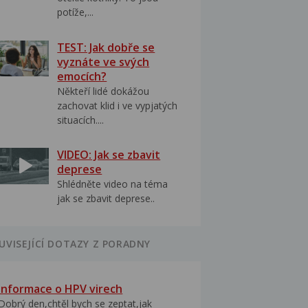
potíže,...
TEST: Jak dobře se
vyznáte ve svých
emocích?
Někteří lidé dokážou
zachovat klid i ve vypjatých
situacích....
VIDEO: Jak se zbavit
deprese
Shlédněte video na téma
jak se zbavit deprese..
UVISEJÍCÍ DOTAZY Z PORADNY
Informace o HPV virech
Dobrý den,chtěl bych se zeptat,jak