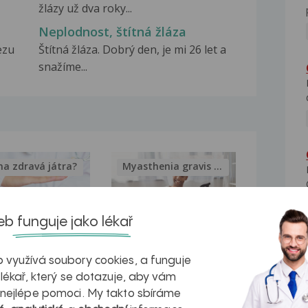
žlázy už dva roky...
Neplodnost, štítná žláza
ezu
Štítná žláza. Dobrý den, je mi 26 let a
snažíme...
na zdravá játra?
Myasthenia gravis – vše, co...
b funguje jako lékař
kovatění
Inovativní
 využívá soubory cookies, a funguje
 lékař, který se dotazuje, aby vám
r v datech a
léčba
 nejlépe pomoci. My takto sbíráme