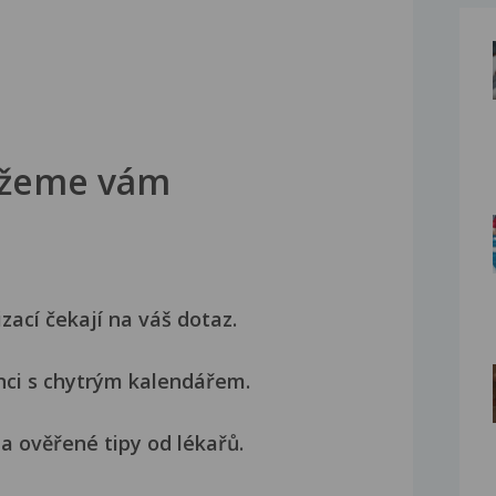
žeme vám
izací čekají na váš dotaz.
nci s chytrým kalendářem.
a ověřené tipy od lékařů.