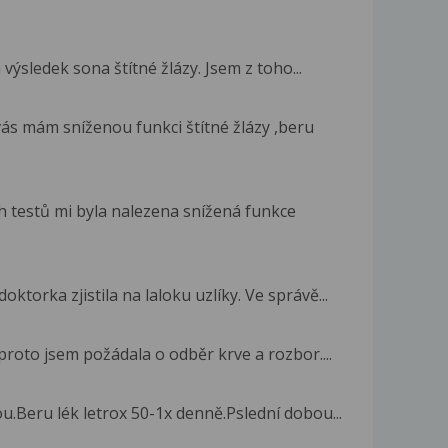
výsledek sona štítné žlázy. Jsem z toho...
ás mám sníženou funkci štítné žlázy ,beru
h testů mi byla nalezena snížená funkce
ktorka zjistila na laloku uzlíky. Ve správě...
proto jsem požádala o odběr krve a rozbor....
u.Beru lék letrox 50-1x denně.Pslední dobou...