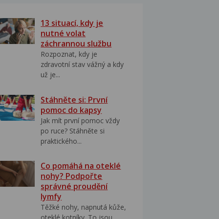
13 situací, kdy je
nutné volat
záchrannou službu
Rozpoznat, kdy je
zdravotní stav vážný a kdy
už je...
Stáhněte si: První
pomoc do kapsy
Jak mít první pomoc vždy
po ruce? Stáhněte si
praktického...
Co pomáhá na oteklé
nohy? Podpořte
správné proudění
lymfy
Těžké nohy, napnutá kůže,
oteklé kotníky. To jsou