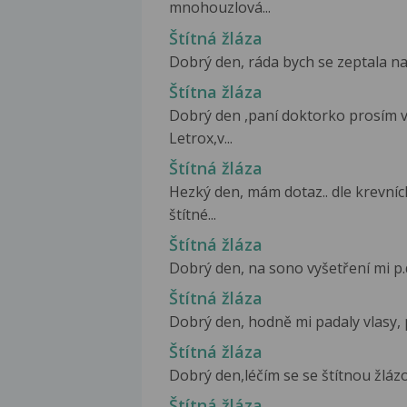
mnohouzlová...
Štítná žláza
Dobrý den, ráda bych se zeptala na 
Štítna žláza
Dobrý den ,paní doktorko prosím v
Letrox,v...
Štítná žláza
Hezký den, mám dotaz.. dle krevníc
štítné...
Štítná žláza
Dobrý den, na sono vyšetření mi p.do
Štítná žláza
Dobrý den, hodně mi padaly vlasy, 
Štítná žláza
Dobrý den,léčím se se štítnou žlázo
Štítná žláza