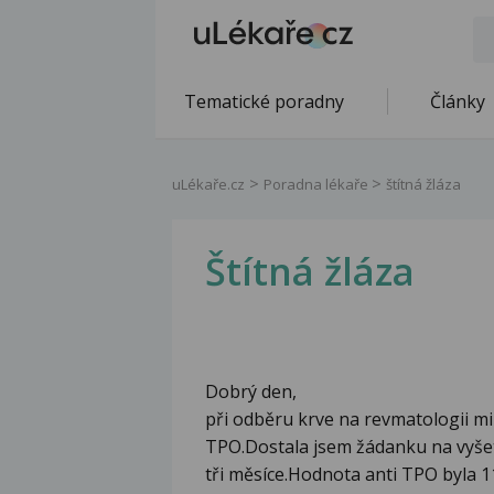
Tematické poradny
Články
uLékaře.cz
Poradna lékaře
štítná žláza
Štítná žláza
Dobrý den,
při odběru krve na revmatologii mi
TPO.Dostala jsem žádanku na vyšetř
tři měsíce.Hodnota anti TPO byla 1