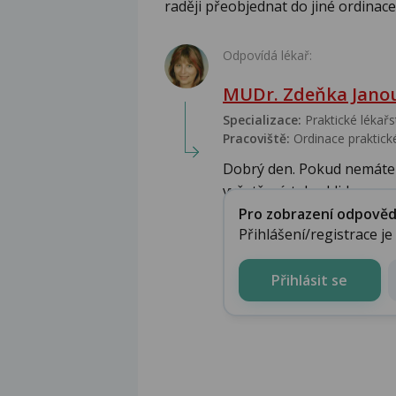
raději přeobjednat do jiné ordinace
Odpovídá lékař:
MUDr. Zdeňka Jano
Specializace:
Praktické lékařs
Pracoviště:
Ordinace praktické
Dobrý den. Pokud nemáte m
vyšetření, tak v klidu v...
Pro zobrazení odpovědi 
Přihlášení/registrace j
Přihlásit se