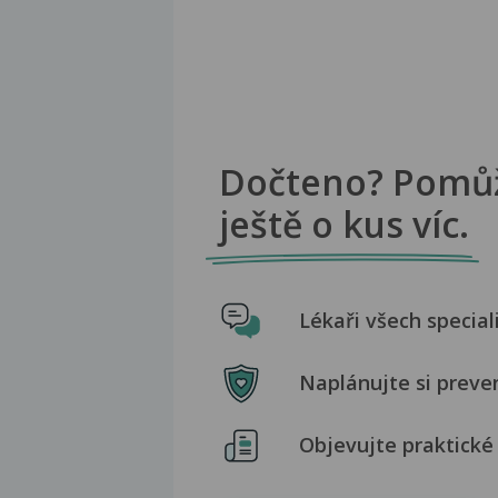
Dočteno? Pomů
ještě o kus víc.
Lékaři všech special
Naplánujte si preve
Objevujte praktické 