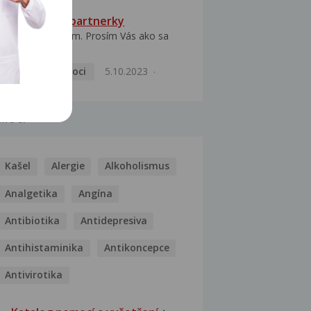
HPV typ 52 u partnerky
Dobrý deň prajem. Prosím Vás ako sa
dá vyliečiť vírus...
Pohlavní nemoci
5.10.2023
MOCI
Kašel
Alergie
Alkoholismus
Analgetika
Angína
Antibiotika
Antidepresiva
Antihistaminika
Antikoncepce
Antivirotika