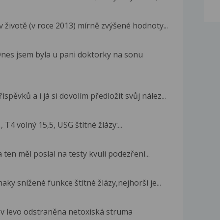
 životě (v roce 2013) mírně zvýšené hodnoty...
Dnes jsem byla u pani doktorky na sonu
pěvků a i já si dovolím předložit svůj nález...
 T4 volný 15,5, USG štítné žlázy:...
ten měl poslal na testy kvuli podezření...
y snížené funkce štítné žlázy,nejhorší je...
 v levo odstraněna netoxiská struma