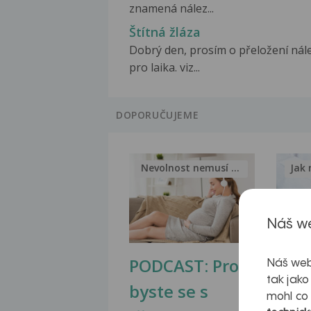
znamená nález...
Štítná žláza
Dobrý den, prosím o přeložení nál
pro laika. viz...
DOPORUČUJEME
Nevolnost nemusí být nutnou...
Jak 
Náš we
PODCAST: Proč
Ztu
Náš web
tak jako
byste se s
jate
mohl co