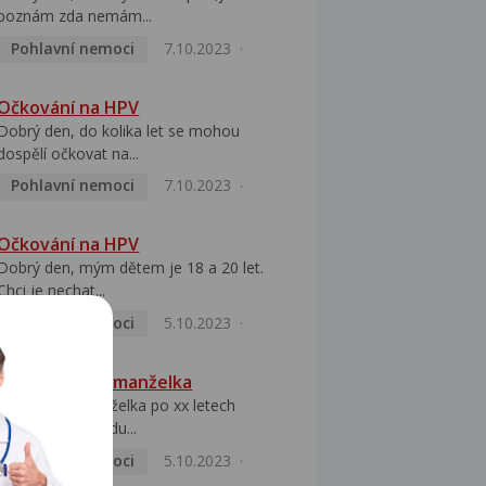
poznám zda nemám...
Pohlavní nemoci
7.10.2023
Očkování na HPV
Dobrý den, do kolika let se mohou
dospělí očkovat na...
Pohlavní nemoci
7.10.2023
Očkování na HPV
Dobrý den, mým dětem je 18 a 20 let.
Chci je nechat...
Pohlavní nemoci
5.10.2023
HPV pozitivní manželka
Dobrý den, manželka po xx letech
přivezla z Východu...
Pohlavní nemoci
5.10.2023