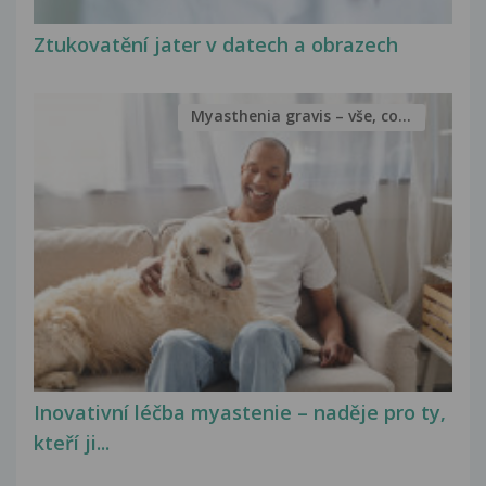
Ztukovatění jater v datech a obrazech
Myasthenia gravis – vše, co...
Inovativní léčba myastenie – naděje pro ty,
kteří ji...