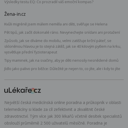
Výsledky testu EQ: Co prozradil váš emoční kompas?
Žena-in.cz
Kvůli migréně jsem málem neměla ani děti, svěřuje se Helena
Pět tipů, jak začít dokonalé ráno. Nevynechejte snídani ani protažení
Způsob, jak se díváme do mobilu, velmi zatěžuje krční páteř, se
skloněnou hlavou je to stejná zátěž, jak se 40 kilovým pytlem na krku,
vysvětluje přední fyzioterapeut
Tipy maminek, jak na svačiny, aby je děti nenosily nesnědené domů
Jídlo jako palivo pro běžce: Důležité je nejen to, co jíte, ale i kdy to jíte
Největší česká medicínská online poradna a průkopník v oblasti
telemedicíny si klade za cíl zefektivnit a zkvalitnit české
zdravotnictví. Tým více jak 300 lékařů včetně desítek specialistů
obslouží průměrně 2 500 uživatelů měsíčně. Poradna je