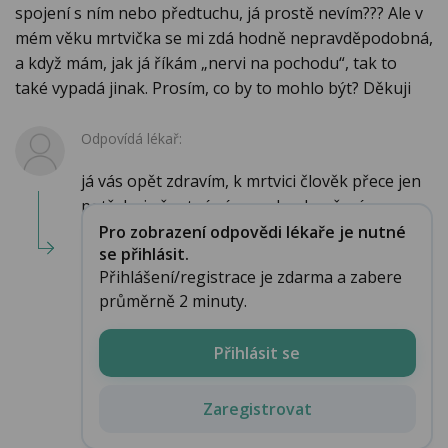
spojení s ním nebo předtuchu, já prostě nevím??? Ale v
mém věku mrtvička se mi zdá hodně nepravděpodobná,
a když mám, jak já říkám „nervi na pochodu“, tak to
také vypadá jinak. Prosím, co by to mohlo být? Děkuji
Odpovídá lékař:
já vás opět zdravím, k mrtvici člověk přece jen
potřebuje špatné cévy, srdce, kouření, ...
Pro zobrazení odpovědi lékaře je nutné
se přihlásit.
Přihlášení/registrace je zdarma a zabere
průměrně 2 minuty.
Přihlásit se
Zaregistrovat