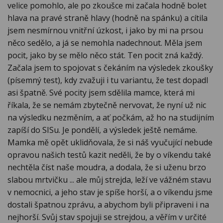
velice pomohlo, ale po zkoušce mi začala hodně bolet
hlava na pravé straně hlavy (hodně na spánku) a cítila
jsem nesmírnou vnitřní úzkost, i jako by mi na prsou
něco sedělo, a já se nemohla nadechnout. Měla jsem
pocit, jako by se mělo něco stát. Ten pocit zná každý.
Začala jsem to spojovat s čekáním na výsledek zkoušky
(písemný test), kdy zvažuji i tu variantu, že test dopadl
asi špatně. Své pocity jsem sdělila mamce, která mi
říkala, že se nemám zbytečně nervovat, že nyní už nic
na výsledku nezměním, a ať počkám, až ho na studijním
zapíší do SISu. Je pondělí, a výsledek ještě nemáme.
Mamka mě opět uklidňovala, že si náš vyučující nebude
opravou našich testů kazit neděli, že by o víkendu také
nechtěla číst naše moudra, a dodala, že si uženu brzo
slabou mrtvičku ... ale můj strejda, leží ve vážném stavu
v nemocnici, a jeho stav je spíše horší, a o víkendu jsme
dostali špatnou zprávu, a abychom byli připraveni i na
nejhorší. Svůj stav spojuji se strejdou, a věřím v určité