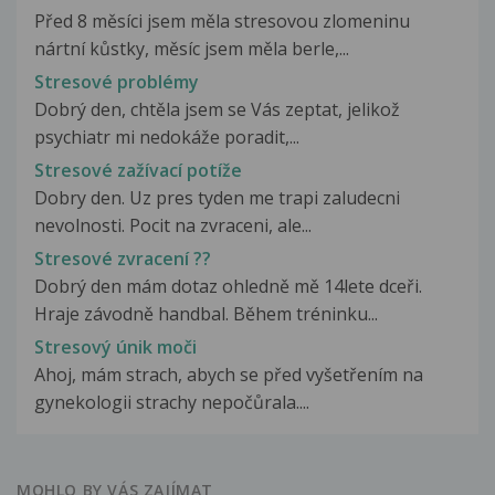
Před 8 měsíci jsem měla stresovou zlomeninu
nártní kůstky, měsíc jsem měla berle,...
Stresové problémy
Dobrý den, chtěla jsem se Vás zeptat, jelikož
psychiatr mi nedokáže poradit,...
Stresové zažívací potíže
Dobry den. Uz pres tyden me trapi zaludecni
nevolnosti. Pocit na zvraceni, ale...
Stresové zvracení ??
Dobrý den mám dotaz ohledně mě 14lete dceři.
Hraje závodně handbal. Během tréninku...
Stresový únik moči
Ahoj, mám strach, abych se před vyšetřením na
gynekologii strachy nepočůrala....
MOHLO BY VÁS ZAJÍMAT