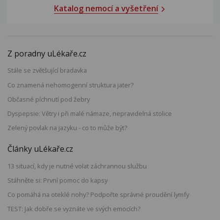
Katalog nemocí a vyšetření
Z poradny uLékaře.cz
Stále se zvětšující bradavka
Co znamená nehomogenní struktura jater?
Občasné píchnutí pod žebry
Dyspepsie: Větry i při malé námaze, nepravidelná stolice
Zelený povlak na jazyku - co to může být?
Články uLékaře.cz
13 situací, kdy je nutné volat záchrannou službu
Stáhněte si: První pomoc do kapsy
Co pomáhá na oteklé nohy? Podpořte správné proudění lymfy
TEST: Jak dobře se vyznáte ve svých emocích?