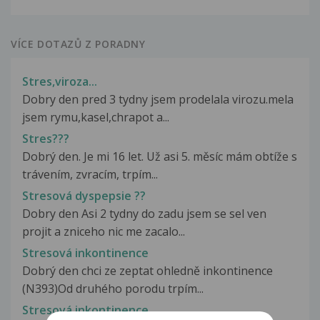
VÍCE DOTAZŮ Z PORADNY
Stres,viroza...
Dobry den pred 3 tydny jsem prodelala virozu.mela
jsem rymu,kasel,chrapot a...
Stres???
Dobrý den. Je mi 16 let. Už asi 5. měsíc mám obtíže s
trávením, zvracím, trpím...
Stresová dyspepsie ??
Dobry den Asi 2 tydny do zadu jsem se sel ven
projit a zniceho nic me zacalo...
Stresová inkontinence
Dobrý den chci ze zeptat ohledně inkontinence
(N393)Od druhého porodu trpím...
Stresová inkontinence