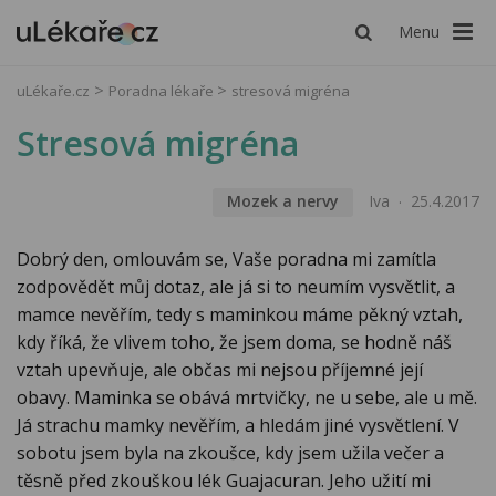
Menu
uLékaře.cz
Poradna lékaře
stresová migréna
Stresová migréna
Mozek a nervy
Iva
25.4.2017
Dobrý den, omlouvám se, Vaše poradna mi zamítla
zodpovědět můj dotaz, ale já si to neumím vysvětlit, a
mamce nevěřím, tedy s maminkou máme pěkný vztah,
kdy říká, že vlivem toho, že jsem doma, se hodně náš
vztah upevňuje, ale občas mi nejsou příjemné její
obavy. Maminka se obává mrtvičky, ne u sebe, ale u mě.
Já strachu mamky nevěřím, a hledám jiné vysvětlení. V
sobotu jsem byla na zkoušce, kdy jsem užila večer a
těsně před zkouškou lék Guajacuran. Jeho užití mi