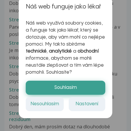
Dobry den,od druheho porodu trpim stresovou
Náš web funguje jako lékař
inkontinenci.Nyni po 9 letech od...
Stresová inkontinence
Náš web využívá soubory cookies,
Pane doktore, je mi 52 let, porodila jsem 5 dětí - a v
a funguje tak jako lékař, který se
poslední době se mi zhoršila...
dotazuje, aby vám mohl co nejlépe
Stresová inkontinence
pomoci. My takto sbíráme
Je mi 55 let a již delší dobu mě trápí drobná
technické
,
analytické
a
obchodní
inkontinence. Zatím jsem tomu...
informace, abychom se mohli
neustále zlepšovat a tím vám lépe
Stresová inkontinence moči
pomohli. Souhlasíte?
Dobrý den. Je mi 16 let, zdravotně jsem v pořádku
psychicky i fyzicky. Mám ale...
Souhlasím
Stresová inkontinence při smíchu
Dobrý den? je mi 15 a trpím pomočováním. Kvůli
tomu nepiji, abych tomu zabránila....
Nesouhlasím
Nastavení
Stresová inkontinence, st.p.TOT, močové
reziduum
Dobrý den, mám prosím dotaz na dlouhodobé