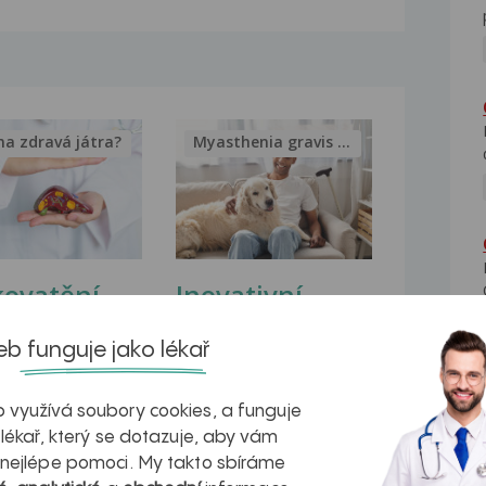
na zdravá játra?
Myasthenia gravis – vše, co...
kovatění
Inovativní
r v datech a
léčba
b funguje jako lékař
azech
myastenie –
naděje pro ty,
 využívá soubory cookies, a funguje
 lékař, který se dotazuje, aby vám
kteří ji...
 nejlépe pomoci. My takto sbíráme