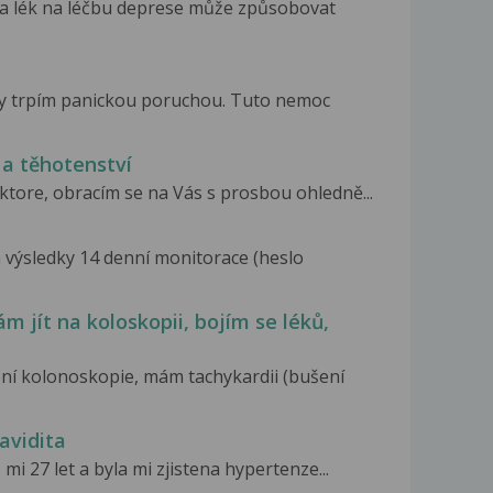
da lék na léčbu deprese může způsobovat
roky trpím panickou poruchou. Tuto nemoc
 a těhotenství
tore, obracím se na Vás s prosbou ohledně...
 výsledky 14 denní monitorace (heslo
m jít na koloskopii, bojím se léků,
ní kolonoskopie, mám tachykardii (bušení
avidita
mi 27 let a byla mi zjistena hypertenze...