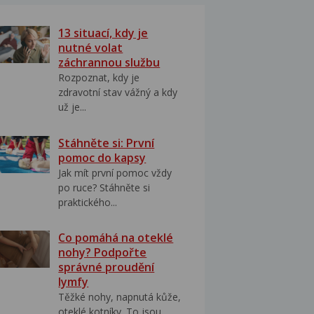
13 situací, kdy je
nutné volat
záchrannou službu
Rozpoznat, kdy je
zdravotní stav vážný a kdy
už je...
Stáhněte si: První
pomoc do kapsy
Jak mít první pomoc vždy
po ruce? Stáhněte si
praktického...
Co pomáhá na oteklé
nohy? Podpořte
správné proudění
lymfy
Těžké nohy, napnutá kůže,
oteklé kotníky. To jsou