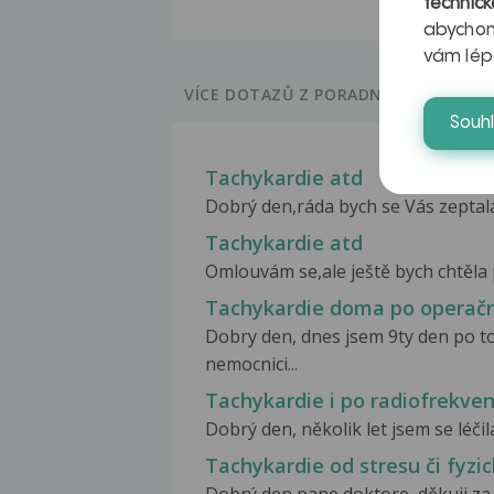
technick
abychom
vám lép
VÍCE DOTAZŮ Z PORADNY
Souh
Tachykardie atd
Dobrý den,ráda bych se Vás zeptala 
Tachykardie atd
Omlouvám se,ale ještě bych chtěla p
Tachykardie doma po operač
Dobry den, dnes jsem 9ty den po to
nemocnici...
Tachykardie i po radiofrekven
Dobrý den, několik let jsem se léčil
Tachykardie od stresu či fyz