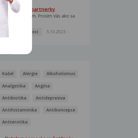
HPV typ 52 u partnerky
Dobrý deň prajem. Prosím Vás ako sa
dá vyliečiť vírus...
Pohlavní nemoci
5.10.2023
MOCI
Kašel
Alergie
Alkoholismus
Analgetika
Angína
Antibiotika
Antidepresiva
Antihistaminika
Antikoncepce
Antivirotika