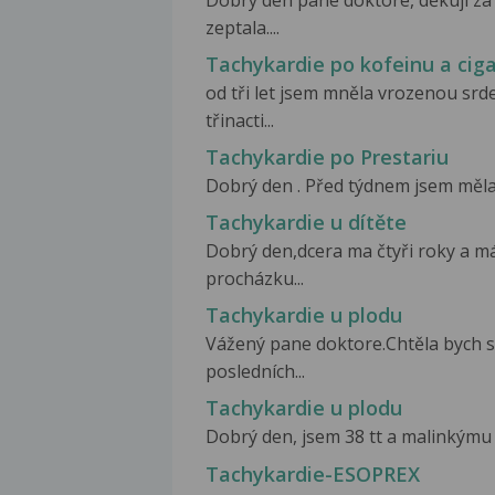
Dobrý den pane doktore, děkuji za
zeptala....
Tachykardie po kofeinu a cig
od tři let jsem mněla vrozenou srd
třinacti...
Tachykardie po Prestariu
Dobrý den . Před týdnem jsem měla 
Tachykardie u dítěte
Dobrý den,dcera ma čtyři roky a m
procházku...
Tachykardie u plodu
Vážený pane doktore.Chtěla bych 
posledních...
Tachykardie u plodu
Dobrý den, jsem 38 tt a malinkýmu 
Tachykardie-ESOPREX