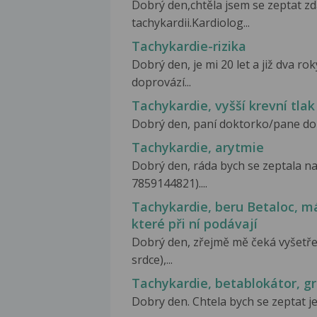
Dobrý den,chtěla jsem se zeptat z
tachykardii.Kardiolog...
Tachykardie-rizika
Dobrý den, je mi 20 let a již dva 
doprovází...
Tachykardie, vyšší krevní tlak
Dobrý den, paní doktorko/pane dok
Tachykardie, arytmie
Dobrý den, ráda bych se zeptala na
7859144821)....
Tachykardie, beru Betaloc, má
které při ní podávají
Dobrý den, zřejmě mě čeká vyšetře
srdce),...
Tachykardie, betablokátor, gr
Dobry den. Chtela bych se zeptat je 