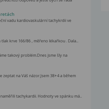
 předchozí odpověď a ještě bych se ráda
aretách
eční vadu kardiovaskulární tachykrdii ve
tlak krve 166/86 , měřeno lékařkou . Dala...
áme takový problém.Dnes jsme šly na
se zeptat na Váš názor.Jsem 38+4 a během
naměřili tachykardii. Hodnoty ve spánku má...