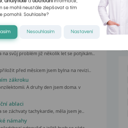
é
,
analytické
a
obchodní
informace,
 se mohli neustále zlepšovat a tím
e pomohli. Souhlasíte?
lasím
Nesouhlasím
Nastavení
NE
na svůj problém již několik let se potýkám...
řiložit před měsícem jsem bylna na revizi...
ním zákroku
nzilektomii. A druhy den jsem doma. v
ční ablaci
a se záchvaty tachykardie, měla jsem je...
ické námahy