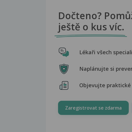
Dočteno? Pomů
ještě o kus víc.
Lékaři všech special
Naplánujte si preve
Objevujte praktické 
Zaregistrovat se zdarma