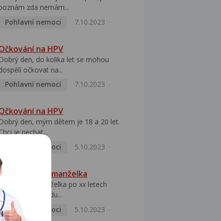
poznám zda nemám...
Pohlavní nemoci
7.10.2023
Očkování na HPV
Dobrý den, do kolika let se mohou
dospělí očkovat na...
Pohlavní nemoci
7.10.2023
Očkování na HPV
Dobrý den, mým dětem je 18 a 20 let.
Chci je nechat...
Pohlavní nemoci
5.10.2023
HPV pozitivní manželka
Dobrý den, manželka po xx letech
přivezla z Východu...
Pohlavní nemoci
5.10.2023