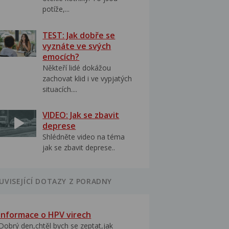
potíže,...
TEST: Jak dobře se
vyznáte ve svých
emocích?
Někteří lidé dokážou
zachovat klid i ve vypjatých
situacích....
VIDEO: Jak se zbavit
deprese
Shlédněte video na téma
jak se zbavit deprese..
UVISEJÍCÍ DOTAZY Z PORADNY
Informace o HPV virech
Dobrý den,chtěl bych se zeptat,jak