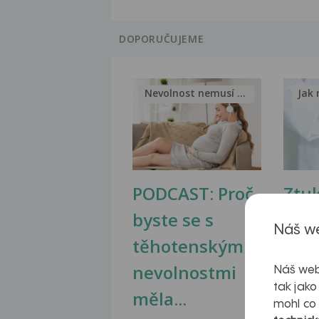
DOPORUČUJEME
Nevolnost nemusí být nutnou...
Jak 
PODCAST: Proč
Ztu
byste se s
jate
Náš we
těhotenskými
obr
nevolnostmi
Náš web
tak jako
měla...
mohl co