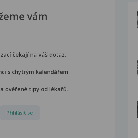
žeme vám
izací čekají na váš dotaz.
nci s chytrým kalendářem.
a ověřené tipy od lékařů.
Přihlásit se