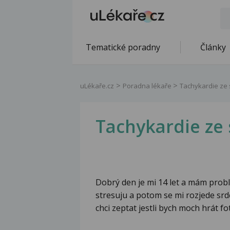
Tematické poradny
Články
uLékaře.cz
Poradna lékaře
Tachykardie ze 
Tachykardie ze 
Dobrý den je mi 14 let a mám probl
stresuju a potom se mi rozjede srdc
chci zeptat jestli bych moch hrát fot