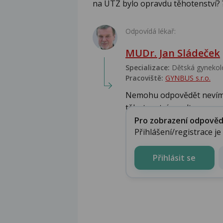
na UTZ bylo opravdu těhotenství? 
Odpovídá lékař:
MUDr. Jan Sládeček
Specializace:
Dětská gynekolo
Pracoviště:
GYNBUS s.r.o.
Nemohu odpovědět nevím co
těhotenství na ultrazv...
Pro zobrazení odpovědi 
Přihlášení/registrace j
Přihlásit se