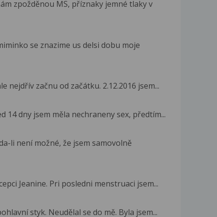
 mám zpožděnou MS, příznaky jemné tlaky v
 miminko se znazime us delsi dobu moje
 nejdřív začnu od začátku. 2.12.2016 jsem...
d 14 dny jsem měla nechraneny sex, předtím...
zda-li není možné, že jsem samovolně
epci Jeanine. Pri posledni menstruaci jsem...
hlavní styk. Neudělal se do mě. Byla jsem...