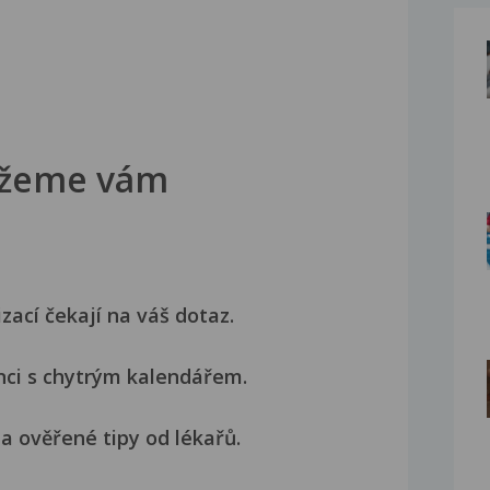
žeme vám
izací čekají na váš dotaz.
nci s chytrým kalendářem.
a ověřené tipy od lékařů.