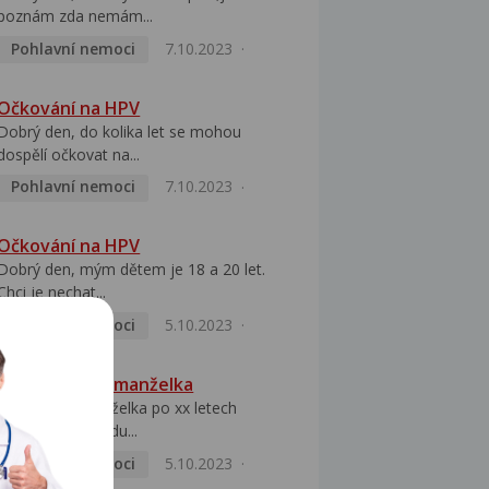
poznám zda nemám...
Pohlavní nemoci
7.10.2023
Očkování na HPV
Dobrý den, do kolika let se mohou
dospělí očkovat na...
Pohlavní nemoci
7.10.2023
Očkování na HPV
Dobrý den, mým dětem je 18 a 20 let.
Chci je nechat...
Pohlavní nemoci
5.10.2023
HPV pozitivní manželka
Dobrý den, manželka po xx letech
přivezla z Východu...
Pohlavní nemoci
5.10.2023