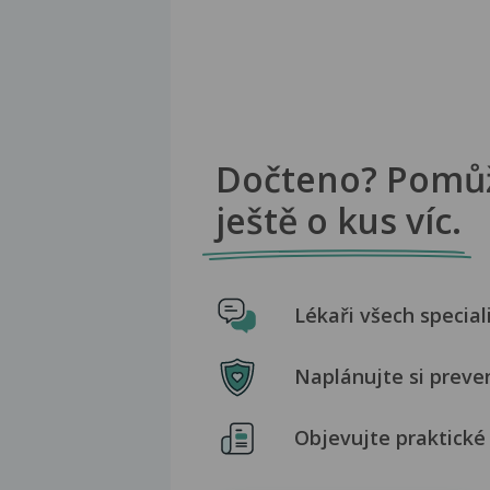
Dočteno? Pomů
ještě o kus víc.
Lékaři všech special
Naplánujte si preve
Objevujte praktické 