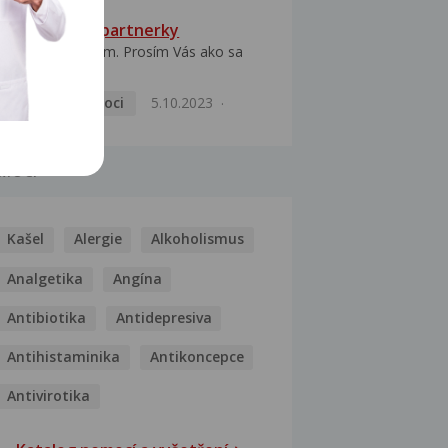
HPV typ 52 u partnerky
Dobrý deň prajem. Prosím Vás ako sa
dá vyliečiť vírus...
Pohlavní nemoci
5.10.2023
MOCI
Kašel
Alergie
Alkoholismus
Analgetika
Angína
Antibiotika
Antidepresiva
Antihistaminika
Antikoncepce
Antivirotika