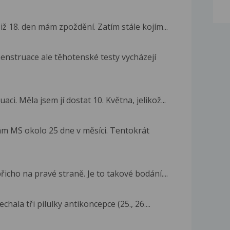
iž 18. den mám zpoždění. Zatím stále kojím...
nstruace ale těhotenské testy vycházejí
. Měla jsem jí dostat 10. Května, jelikož...
ám MS okolo 25 dne v měsíci. Tentokrát
icho na pravé straně. Je to takové bodání....
hala tři pilulky antikoncepce (25., 26....