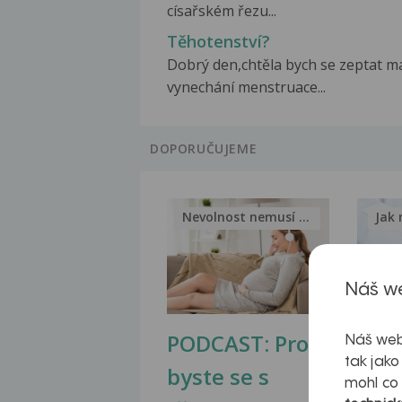
císařském řezu...
Těhotenství?
Dobrý den,chtěla bych se zeptat 
vynechání menstruace...
DOPORUČUJEME
Nevolnost nemusí být nutnou...
Jak 
Náš we
PODCAST: Proč
Ztu
Náš web
tak jako
byste se s
jate
mohl co