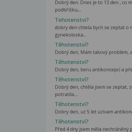
Dobrý den. Dnes je to 13 den , co
podbřišku,...
Tehotenstvi?
dobry den chtela bych se zeptat o
gynekoloska...
Těhotenství?
Dobrý den, Mám takový problém, ale
Těhotenství?
Dobrý den, beru antikoncepci a pře
Těhotenství?
Dobrý den, chtěla jsem se zeptat, 
potratila....
Těhotenství?
Dobry den, uz 5 let uzivam antikonc
Těhotenství?
Před 4 dny jsem měla nechráněný po