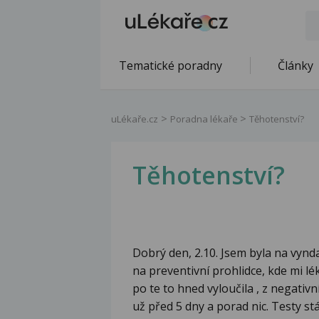
Tematické poradny
Články
uLékaře.cz
Poradna lékaře
Těhotenství?
Těhotenství?
Dobrý den, 2.10. Jsem byla na vynda
na preventivní prohlidce, kde mi lé
po te to hned vyloučila , z negati
už před 5 dny a porad nic. Testy stá