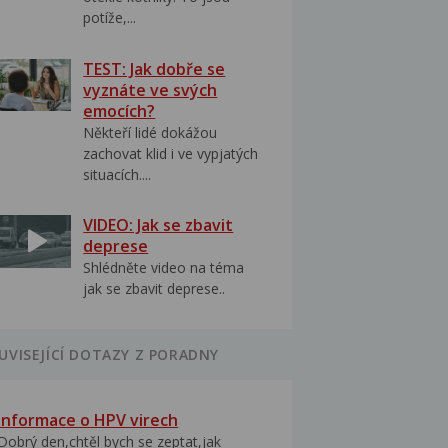
potíže,...
TEST: Jak dobře se
vyznáte ve svých
emocích?
Někteří lidé dokážou
zachovat klid i ve vypjatých
situacích....
VIDEO: Jak se zbavit
deprese
Shlédněte video na téma
jak se zbavit deprese..
UVISEJÍCÍ DOTAZY Z PORADNY
Informace o HPV virech
Dobrý den,chtěl bych se zeptat,jak