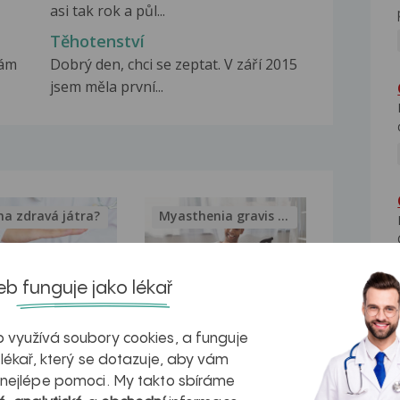
asi tak rok a půl...
Těhotenství
mám
Dobrý den, chci se zeptat. V září 2015
jsem měla první...
na zdravá játra?
Myasthenia gravis – vše, co...
b funguje jako lékař
kovatění
Inovativní
 využívá soubory cookies, a funguje
 lékař, který se dotazuje, aby vám
r v datech a
léčba
 nejlépe pomoci. My takto sbíráme