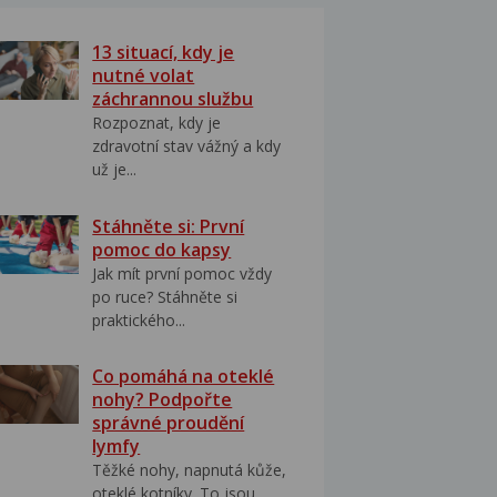
13 situací, kdy je
nutné volat
záchrannou službu
Rozpoznat, kdy je
zdravotní stav vážný a kdy
už je...
Stáhněte si: První
pomoc do kapsy
Jak mít první pomoc vždy
po ruce? Stáhněte si
praktického...
Co pomáhá na oteklé
nohy? Podpořte
správné proudění
lymfy
Těžké nohy, napnutá kůže,
oteklé kotníky. To jsou