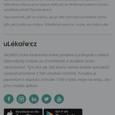
skloněnou hlavou je to stejná zátěž, jak se 40 kilovým pytlem na krku,
vysvětluje přední fyzioterapeut
Tipy maminek, jak na svačiny, aby je děti nenosily nesnědené domů
Jídlo jako palivo pro běžce: Důležité je nejen to, co jíte, ale i kdy to jíte
Největší česká medicínská online poradna a průkopník v oblasti
telemedicíny si klade za cíl zefektivnit a zkvalitnit české
zdravotnictví. Tým více jak 300 lékařů včetně desítek specialistů
obslouží průměrně 2 500 uživatelů měsíčně. Poradna je
pacientům k dispozici 24 hodin 7 dní v týdnu nejen na webu, ale i
přes mobilní aplikaci.