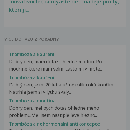
Inovativní léčba myastenie – naděje pro ty,
kteří ji...
VÍCE DOTAZŮ Z PORADNY
Tromboza a kouření
Dobry den, mam dotaz ohledne modrin. Po
modrine ktere mam velmi casto mi v miste...
Trombóza a kouření
Dobrý den, je mi 20 let a už několik roků kouřím.
Natrhla jsem si v lýtku svaly...
Tromboza a modřina
Dobry den, mel bych dotaz ohledne meho
problemu.Mel jsem nastiple leve hlezno...
Trombóza a nehormonální antikoncepce