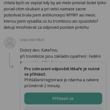
chtela bych se zeptat kdy by asi melo prestat bolet lytko
porad citim skubani a pri vetsi namaze zacne
pobolivat.brala jsem antikoncepci MYWY asi mesic
kterou jsem vysadila..co tu trombozu asi zpusobilo?
dekuji mnohokrat za odpoved posilam prilohu
Odpovídá lékař:
Dobrý den, Kateřino,
při trombóze jsou základní opatření : ředění
krve - jeho délka b...
Pro zobrazení odpovědi lékaře je nutné
se přihlásit.
Přihlášení/registrace je zdarma a zabere
průměrně 2 minuty.
Přihlásit se