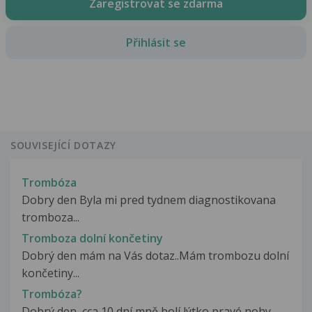
Zaregistrovat se zdarma
Přihlásit se
SOUVISEJÍCÍ DOTAZY
Trombóza
Dobry den Byla mi pred tydnem diagnostikovana
tromboza...
Tromboza dolní končetiny
Dobrý den mám na Vás dotaz..Mám trombozu dolní
končetiny...
Trombóza?
Dobrý den, cca 10 dní mně bolí lýtko pravé nohy.