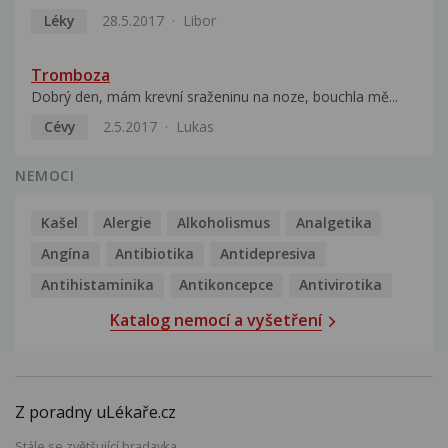
Léky
28.5.2017
Libor
Tromboza
Dobrý den, mám krevní sraženinu na noze, bouchla mě...
Cévy
2.5.2017
Lukas
NEMOCI
Kašel
Alergie
Alkoholismus
Analgetika
Angína
Antibiotika
Antidepresiva
Antihistaminika
Antikoncepce
Antivirotika
Katalog nemocí a vyšetření
Z poradny uLékaře.cz
Stále se zvětšující bradavka