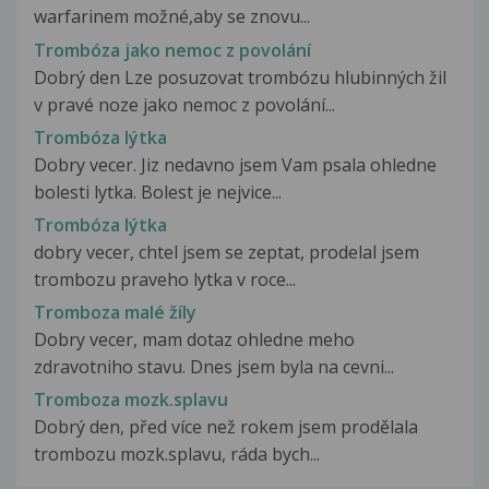
warfarinem možné,aby se znovu...
Trombóza jako nemoc z povolání
Dobrý den Lze posuzovat trombózu hlubinných žil
v pravé noze jako nemoc z povolání...
Trombóza lýtka
Dobry vecer. Jiz nedavno jsem Vam psala ohledne
bolesti lytka. Bolest je nejvice...
Trombóza lýtka
dobry vecer, chtel jsem se zeptat, prodelal jsem
trombozu praveho lytka v roce...
Tromboza malé žíly
Dobry vecer, mam dotaz ohledne meho
zdravotniho stavu. Dnes jsem byla na cevni...
Tromboza mozk.splavu
Dobrý den, před více než rokem jsem prodělala
trombozu mozk.splavu, ráda bych...