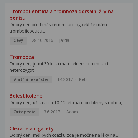
Tromboflebitida a trombóza dorsální žíly na
penisu
Dobrý den před měsícem mi urolog řekl že mám
tromboflebotidu...
Cévy
28.10.2016
jarda
Tromboza
Dobry den, je mi 30 let a mam leidenskou mutaci
heterozygot...
Vnitřní lékařství
4.4.2017
Petr
Bolest kolene
Dobrý den, už tak cca 10-12 let mám problémy s nohou,...
Ortopedie
3.6.2017
Adam
Clexane a cigarety
Dobrý den, měl bych otázku zda je možné na léky na...