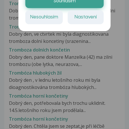
Souhlasím
Trombóza dolní končetiny
Dobry vecer,dcera 34 ma po druhe hlubokou zilni
Nesouhlasím
Nastavení
trombozu po prve lecena heparinem...
Trombóza dolní končetiny
Dobry den, ve ctvrtek mi byla diagnostikovana
tromboza dolni koncetiny (srazenina...
Tromboza dolních končetin
Dobry den, pane doktore Manzelka (42) ma zilni
trombozu (obe lytka, neurazova,...
Trombóza hlubokých žil
Dobrý den , v lednu letošního roku mi byla
dioagnostikována trombóza hlubokých...
Trombóza horní končetiny
Dobrý den, potřebovala bych trochu uklidnit.
14.5.letošního roku jsem prodělala...
Trombóza horní končetiny
Dobrý den. Chtěla jsem se zeptat,je při léčbě