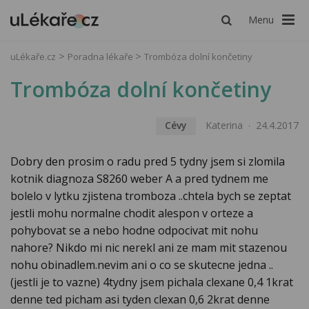
Menu
uLékaře.cz
Poradna lékaře
Trombóza dolní končetiny
Trombóza dolní končetiny
Cévy
Katerina
24.4.2017
Dobry den prosim o radu pred 5 tydny jsem si zlomila
kotnik diagnoza S8260 weber A a pred tydnem me
bolelo v lytku zjistena tromboza ..chtela bych se zeptat
jestli mohu normalne chodit alespon v orteze a
pohybovat se a nebo hodne odpocivat mit nohu
nahore? Nikdo mi nic nerekl ani ze mam mit stazenou
nohu obinadlem.nevim ani o co se skutecne jedna ..
(jestli je to vazne) 4tydny jsem pichala clexane 0,4 1krat
denne ted picham asi tyden clexan 0,6 2krat denne