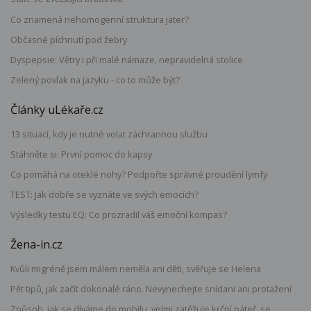
Co znamená nehomogenní struktura jater?
Občasné píchnutí pod žebry
Dyspepsie: Větry i při malé námaze, nepravidelná stolice
Zelený povlak na jazyku - co to může být?
Články uLékaře.cz
13 situací, kdy je nutné volat záchrannou službu
Stáhněte si: První pomoc do kapsy
Co pomáhá na oteklé nohy? Podpořte správné proudění lymfy
TEST: Jak dobře se vyznáte ve svých emocích?
Výsledky testu EQ: Co prozradil váš emoční kompas?
Žena-in.cz
Kvůli migréně jsem málem neměla ani děti, svěřuje se Helena
Pět tipů, jak začít dokonalé ráno. Nevynechejte snídani ani protažení
Způsob, jak se díváme do mobilu, velmi zatěžuje krční páteř, se