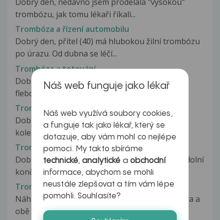
Dobrý den, nedávno jsem prodělala "vysokou"
trombózu, jak tomu lékaři říkali...
Trombóza a řízení automobilu
Dobrý den, přítel (40) má hlubokou žilní trombózu
po úrazu. Od dubna se léčí...
Trombóza a tetování
Dobrý den, před rokem mi byla zjištěna distální
Náš web funguje jako lékař
flebotrombóza, pravý kotník....
Trombóza a vaskulitidy
Náš web využívá soubory cookies,
Dobrý den, v březnu 2017 jsem měla úraz s
a funguje tak jako lékař, který se
kolenem a o týden později jsem...
dotazuje, aby vám mohl co nejlépe
Tromboza dolní končetiny
pomoci. My takto sbíráme
Dobrý den mám na Vás dotaz..Mám trombozu dolní
technické
,
analytické
a
obchodní
končetiny beru warfarin a po...
informace, abychom se mohli
neustále zlepšovat a tím vám lépe
Tromboza dolní končetiny
pomohli. Souhlasíte?
Náhle v pondělí 19.07.mě začala silně bolet hlava a
obě kolena. Bolest z kolen...