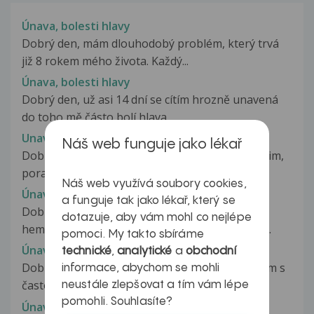
Únava, bolesti hlavy
Dobrý den, mám dlouhodobý problém, který trvá
již 8 rokem mého života. Každý...
Únava, bolesti hlavy
Dobrý den, už asi 14 dní se cítím hrozně unavená
do toho mě částo bolí hlava...
Unava, bolesti hlavy, nocni desy
Náš web funguje jako lékař
Dobry den, me telo se rozhodlo stavkovat,prosim,
poradte, co delat. Trapi me...
Náš web využívá soubory cookies,
Únava, bolesti hlavy, závratě
a funguje tak jako lékař, který se
Dobrý den,jsem od prosince sledovaná na
dotazuje, aby vám mohl co nejlépe
hematologii z důvodu náhlé ztráty sluchu,když...
pomoci. My takto sbíráme
Únava, bolesti hlavy, žaludek
technické
,
analytické
a
obchodní
Dobrý den, chtěla jsem se zeptat - Mám problém s
informace, abychom se mohli
častou únovou a silnými bolestmi...
neustále zlepšovat a tím vám lépe
pomohli. Souhlasíte?
Únava, bolesti kloubů, lipomy