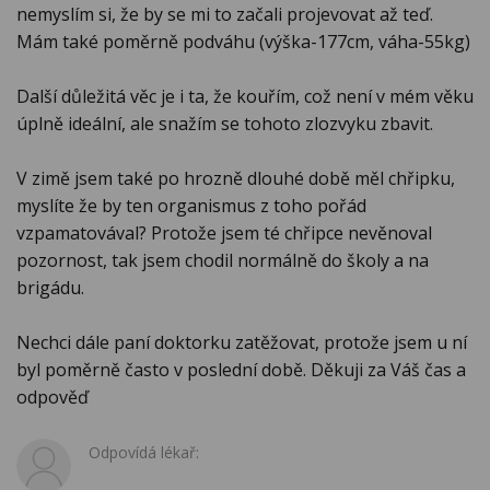
nemyslím si, že by se mi to začali projevovat až teď.
Mám také poměrně podváhu (výška-177cm, váha-55kg)
Další důležitá věc je i ta, že kouřím, což není v mém věku
úplně ideální, ale snažím se tohoto zlozvyku zbavit.
V zimě jsem také po hrozně dlouhé době měl chřipku,
myslíte že by ten organismus z toho pořád
vzpamatovával? Protože jsem té chřipce nevěnoval
pozornost, tak jsem chodil normálně do školy a na
brigádu.
Nechci dále paní doktorku zatěžovat, protože jsem u ní
byl poměrně často v poslední době. Děkuji za Váš čas a
odpověď
Odpovídá lékař: