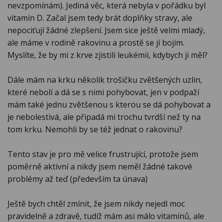
nevzpomínám). Jediná věc, která nebyla v pořádku byl
vitamín D. Začal jsem tedy brát doplňky stravy, ale
nepociťují žádné zlepšení. Jsem sice ještě velmi mladý,
ale máme v rodině rakovinu a prostě se jí bojím.
Myslíte, že by mi z krve zjistili leukémii, kdybych ji měl?
Dále mám na krku několik trošičku zvětšených uzlin,
které nebolí a dá se s nimi pohybovat, jen v podpaží
mám také jednu zvětšenou s kterou se dá pohybovat a
je nebolestivá, ale připadá mi trochu tvrdší než ty na
tom krku. Nemohli by se též jednat o rakovinu?
Tento stav je pro mě velice frustrující, protože jsem
poměrně aktivní a nikdy jsem neměl žádné takové
problémy až teď (především ta únava)
Ještě bych chtěl zmínit, že jsem nikdy nejedl moc
pravidelně a zdravě, tudíž mám asi málo vitamínů, ale