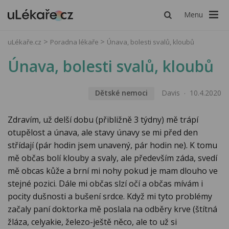
Menu
uLékaře.cz
Poradna lékaře
Únava, bolesti svalů, kloubů
Únava, bolesti svalů, kloubů
Dětské nemoci
Davis
10.4.2020
Zdravím, už delší dobu (přibližně 3 týdny) mě trápí
otupělost a únava, ale stavy únavy se mi před den
střídají (pár hodin jsem unavený, pár hodin ne). K tomu
mě občas bolí klouby a svaly, ale především záda, svedí
mě obcas kůže a brní mi nohy pokud je mam dlouho ve
stejné pozici. Dále mi občas slzí očí a občas mívám i
pocity dušnosti a bušení srdce. Když mi tyto problémy
začaly paní doktorka mě poslala na odběry krve (štítná
žláza, celyakie, železo-ještě něco, ale to už si