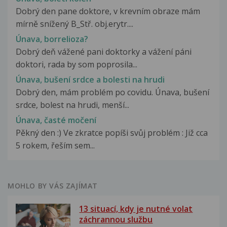
Dobrý den pane doktore, v krevním obraze mám
mírně snížený B_Stř. obj.erytr....
Únava, borrelioza?
Dobrý deň vážené pani doktorky a vážení páni
doktori, rada by som poprosila...
Únava, bušení srdce a bolesti na hrudi
Dobrý den, mám problém po covidu. Únava, bušení
srdce, bolest na hrudi, menší...
Únava, časté močení
Pěkný den :) Ve zkratce popíši svůj problém : Již cca
5 rokem, řeším sem...
MOHLO BY VÁS ZAJÍMAT
13 situací, kdy je nutné volat
záchrannou službu