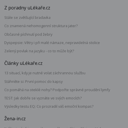
Z poradny uLékaře.cz
Stále se zvětšující bradavka
Co znamená nehomogenní struktura jater?
Občasné píchnutí pod žebry
Dyspepsie: Větry i při malé námaze, nepravidelná stolice
Zelený povlak na jazyku - co to může být?
Články uLékaře.cz
13 situací, kdy je nutné volat záchrannou službu
Stáhněte si: První pomoc do kapsy
Co pomáhá na oteklé nohy? Podpořte správné proudění lymfy
TEST: Jak dobře se vyznáte ve svých emocích?
Výsledky testu EQ: Co prozradil váš emoční kompas?
Žena-in.cz