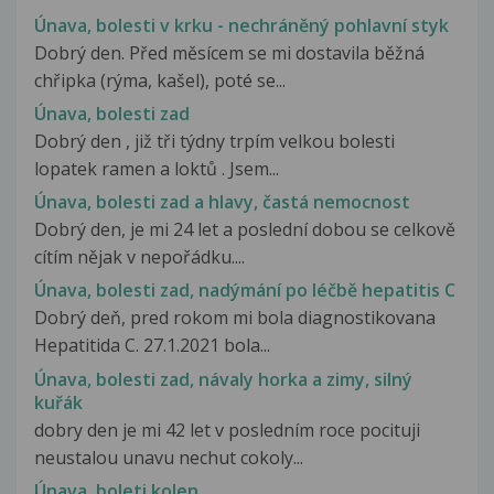
Únava, bolesti v krku - nechráněný pohlavní styk
Dobrý den. Před měsícem se mi dostavila běžná
chřipka (rýma, kašel), poté se...
Únava, bolesti zad
Dobrý den , již tři týdny trpím velkou bolesti
lopatek ramen a loktů . Jsem...
Únava, bolesti zad a hlavy, častá nemocnost
Dobrý den, je mi 24 let a poslední dobou se celkově
cítím nějak v nepořádku....
Únava, bolesti zad, nadýmání po léčbě hepatitis C
Dobrý deň, pred rokom mi bola diagnostikovana
Hepatitida C. 27.1.2021 bola...
Únava, bolesti zad, návaly horka a zimy, silný
kuřák
dobry den je mi 42 let v posledním roce pocituji
neustalou unavu nechut cokoly...
Únava, boleti kolen