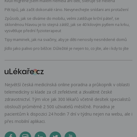
Kvůli migréně jsem málem neměla ani děti, svěřuje se Helena
Pět tipů, jak začít dokonalé ráno. Nevynechejte snídani ani protažení
Způsob, jak se díváme do mobilu, velmi zatěžuje krční páteř, se
skloněnou hlavou je to stejná zátěž, jak se 40 kilovým pytlem na krku,
vysvětluje přední fyzioterapeut
Tipy maminek, jak na svačiny, aby je děti nenosily nesnědené domů
Jídlo jako palivo pro běžce: Důležité je nejen to, co jíte, ale i kdy to jíte
Největší česká medicínská online poradna a průkopník v oblasti
telemedicíny si klade za cíl zefektivnit a zkvalitnit české
zdravotnictví. Tým více jak 300 lékařů včetně desítek specialistů
obslouží průměrně 2 500 uživatelů měsíčně. Poradna je
pacientům k dispozici 24 hodin 7 dní v týdnu nejen na webu, ale i
přes mobilní aplikaci.