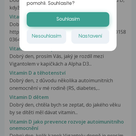
pomohli. Souhlasíte?
když je vit. D rozpustný...
Vitamin D a imunita
Souhlasím
Dobrý den, dočetl jsem se (viz
https://www.facebook.com/759593086/posts/10158
Nesouhlasím
Nastavení
036408928087/),...
Vitamin D a osteoporoza
Dobrý den, prosím Vás, jaký je rozdíl mezi
Vigantolem v kapičkách a Alpha D3...
Vitamín D a těhotenství
Dobrý den, z důvodu několika autoimunitních
onemocnění v mé rodině (RS, diabetes,...
Vitamin D dětem
Dobrý den, chtěla bych se zeptat, do jakého věku
by se dítěti měl dávat vitamin...
Vitamín D jako prevence rozvoje autoimunitního
onemocnění
Dobrý den, kolik kapek Vigantolu denně je prosím