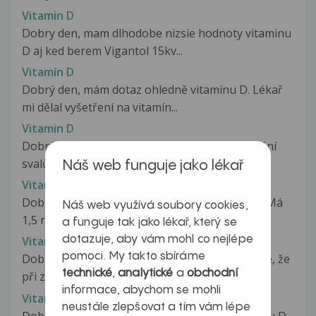
Vitamin D
Dobry den, mam dlhodobe nizsie hodnoty vitaminu
D aj ked berem Vigantol 15kv...
Vitamín D
Dobrý den, mám dotaz ohledně vitamínu D. Lékař
mi dělal vyšetření na vitamín...
Vitamin D
Dobrý den, před 2 měsíci se u mě objevily cukání
svalů, bolení zápěstí a loktů...
Náš web funguje jako lékař
Vitamín D
Dobrý den pane doktore, prosím o Váš názor. Má
Náš web využívá soubory cookies,
1,5 roční dcera (81cm, 11,5kg)...
a funguje tak jako lékař, který se
dotazuje, aby vám mohl co nejlépe
Vitamin D
pomoci. My takto sbíráme
Dobrý den, ráda bych se zeptala, jestli je možné, že
technické
,
analytické
a
obchodní
při zvýšeném používání...
informace, abychom se mohli
Vitamin D - tablety
neustále zlepšovat a tím vám lépe
Dobrý den, jak jsou účinné tyto tablety vitaminu D,