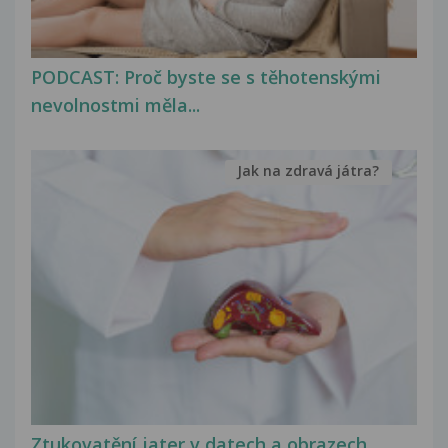
PODCAST: Proč byste se s těhotenskými
nevolnostmi měla...
Jak na zdravá játra?
Ztukovatění jater v datech a obrazech