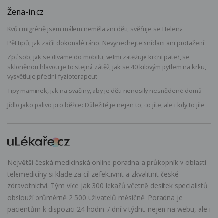
Žena-in.cz
Kvůli migréně jsem málem neměla ani děti, svěřuje se Helena
Pět tipů, jak začít dokonalé ráno. Nevynechejte snídani ani protažení
Způsob, jak se díváme do mobilu, velmi zatěžuje krční páteř, se
skloněnou hlavou je to stejná zátěž, jak se 40 kilovým pytlem na krku,
vysvětluje přední fyzioterapeut
Tipy maminek, jak na svačiny, aby je děti nenosily nesnědené domů
Jídlo jako palivo pro běžce: Důležité je nejen to, co jíte, ale i kdy to jíte
Největší česká medicínská online poradna a průkopník v oblasti
telemedicíny si klade za cíl zefektivnit a zkvalitnit české
zdravotnictví. Tým více jak 300 lékařů včetně desítek specialistů
obslouží průměrně 2 500 uživatelů měsíčně. Poradna je
pacientům k dispozici 24 hodin 7 dní v týdnu nejen na webu, ale i