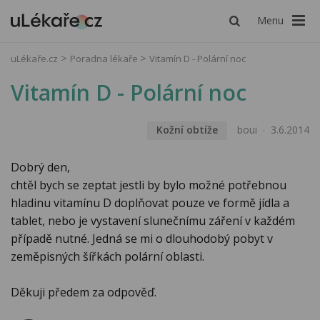
Menu
uLékaře.cz
Poradna lékaře
Vitamín D - Polární noc
Vitamín D - Polární noc
Kožní obtíže
boui
3.6.2014
Dobrý den,
chtěl bych se zeptat jestli by bylo možné potřebnou
hladinu vitamínu D doplňovat pouze ve formě jídla a
tablet, nebo je vystavení slunečnímu záření v každém
případě nutné. Jedná se mi o dlouhodobý pobyt v
zeměpisných šířkách polární oblasti.
Děkuji předem za odpověď.