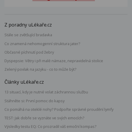
Z poradny uLékaře.cz
Stále se zvětšující bradavka
Co znamená nehomogenní struktura jater?
Občasné píchnutí pod žebry
Dyspepsie: Větry i při malé námaze, nepravidelná stolice
Zelený povlak na jazyku - co to může být?
Články uLékaře.cz
13 situací, kdy je nutné volat záchrannou službu
Stáhněte si: První pomoc do kapsy
Co pomáhá na oteklé nohy? Podpořte správné proudění lymfy
TEST: Jak dobře se vyznáte ve svých emocích?
Výsledky testu EQ: Co prozradil váš emoční kompas?