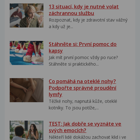
13 situací, kdy je nutné volat
záchrannou službu
Rozpoznat, kdy je zdravotní stav vážný
a kdy už je...
Stáhněte si: První pomoc do
kapsy
Jak mít první pomoc vždy po ruce?
Stáhněte si praktického...
Co pomáhá na oteklé nohy?
Podpořte správné proudění
lymfy
Těžké nohy, napnutá kůže, oteklé
kotníky. To jsou potíže,...
TEST: Jak dobře se vyznáte ve
svých emocích?
Někteří lidé dokážou zachovat klid i ve