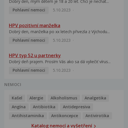
Dobrý den, mým dětem je 18 a 20 let. Chci je nechat...
Pohlavní nemoci
5.10.2023
HPV pozitivní manželka
Dobrý den, manželka po xx letech přivezla z Východu...
Pohlavní nemoci
5.10.2023
HPV typ 52 u partnerky
Dobrý deň prajem. Prosím Vás ako sa dá vyliečiť vírus...
Pohlavní nemoci
5.10.2023
NEMOCI
Kašel
Alergie
Alkoholismus
Analgetika
Angína
Antibiotika
Antidepresiva
Antihistaminika
Antikoncepce
Antivirotika
Katalog nemocí a vyšetření