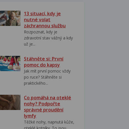
13 situací, kdy je
nutné volat
záchrannou službu
Rozpoznat, kdy je
zdravotní stav vážný a kdy
už je...
Stáhněte si: První
pomoc do kapsy
Jak mít první pomoc vždy
po ruce? Stáhněte si
praktického...
Co pomáhá na oteklé
nohy? Podpořte
správné proudění
lymfy
Těžké nohy, napnutá kůže,
oteklé kotníky. To jsou