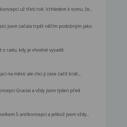
oncepci už třetí rok. Vzhledem k tomu, že...
íci jsem začala trpět něčím podobným jako
 o radu, kdy je vhodné vysadit
 na měsíc ale chci ji zase začít brát....
oncepci Gracial a vždy jsem týden před
celkem 5 antikoncepcí a jelikož jsem vždy...