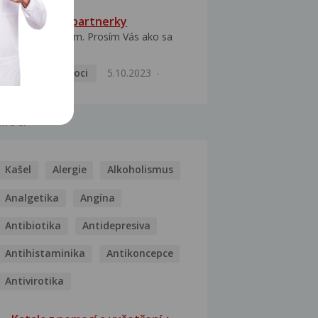
HPV typ 52 u partnerky
Dobrý deň prajem. Prosím Vás ako sa
dá vyliečiť vírus...
Pohlavní nemoci
5.10.2023
MOCI
Kašel
Alergie
Alkoholismus
Analgetika
Angína
Antibiotika
Antidepresiva
Antihistaminika
Antikoncepce
Antivirotika