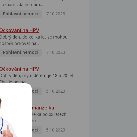
poznám zda nemám...
Pohlavní nemoci
7.10.2023
Očkování na HPV
Dobrý den, do kolika let se mohou
dospělí očkovat na...
Pohlavní nemoci
7.10.2023
Očkování na HPV
Dobrý den, mým dětem je 18 a 20 let.
Chci je nechat...
Pohlavní nemoci
5.10.2023
HPV pozitivní manželka
Dobrý den, manželka po xx letech
přivezla z Východu...
Pohlavní nemoci
5.10.2023