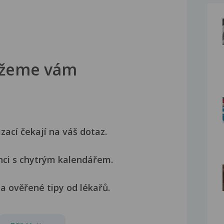
žeme vám
izací čekají na váš dotaz.
nci s chytrým kalendářem.
a ověřené tipy od lékařů.