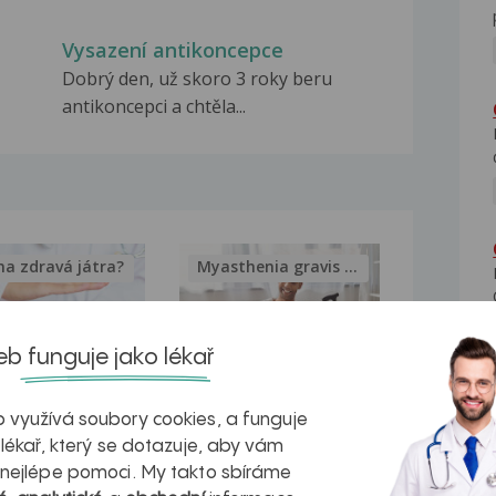
Vysazení antikoncepce
Dobrý den, už skoro 3 roky beru
antikoncepci a chtěla...
na zdravá játra?
Myasthenia gravis – vše, co...
b funguje jako lékař
kovatění
Inovativní
 využívá soubory cookies, a funguje
 lékař, který se dotazuje, aby vám
r v datech a
léčba
 nejlépe pomoci. My takto sbíráme