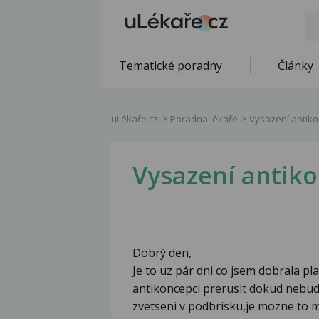
Tematické poradny
Články
uLékaře.cz
Poradna lékaře
Vysazení antik
Vysazení antik
Dobrý den,
Je to uz pár dni co jsem dobrala p
antikoncepci prerusit dokud nebudu
zvetseni v podbrisku,je mozne to m