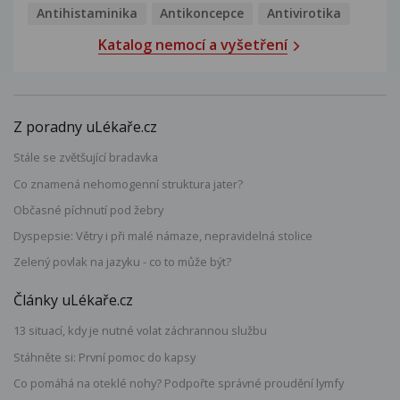
Antihistaminika
Antikoncepce
Antivirotika
Katalog nemocí a vyšetření
Z poradny uLékaře.cz
Stále se zvětšující bradavka
Co znamená nehomogenní struktura jater?
Občasné píchnutí pod žebry
Dyspepsie: Větry i při malé námaze, nepravidelná stolice
Zelený povlak na jazyku - co to může být?
Články uLékaře.cz
13 situací, kdy je nutné volat záchrannou službu
Stáhněte si: První pomoc do kapsy
Co pomáhá na oteklé nohy? Podpořte správné proudění lymfy