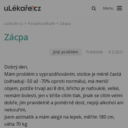
Menu
uLékaře.cz
Poradna lékaře
Zácpa
Zácpa
Jiný problém
František
9.3.2021
Dobrý den,
Mám problém s vyprazdňováním, stolice je méně častá
(odhaduji -50 až -70% oproti normálu), má menší
objem, potíže trvají asi 8 dní, břicho je nafouklé, velké,
nemám bolesti, jen v břiše cítím tlak, jinak se cítím velmi
dobře, jím pravidelně a poměrně dost, nepiji alkohol ani
nekouřím,
jsem astmatik a mám alegii na lepek, měřím 180 cm,
váha 70 kg