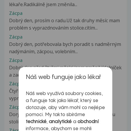
lékaře.Radikálně jsem změnila...
Zácpa
Dobrý den, prosím o radu.Už tak druhy měsíc mam
problém s vyprazdnováním stolice.cítím...
Zácpa
Dobrý den, potřebovala bych poradit s nadměrným
nadýmáním, zácpou, volebním...
Zácpa
Dobrý den,před čtyřmi měsíci jsem změnil jídelníček
a začal pravidelně sportovat...
Náš web funguje jako lékař
Zácpa
Čtyřletá dcera má už déle než rok potíže s
Náš web využívá soubory cookies,
vyprazdňováním. Chodí kakat jednou...
a funguje tak jako lékař, který se
Zácpa
dotazuje, aby vám mohl co nejlépe
Dorý den, syn 7 let měl cca půl roku polotekutou
pomoci. My takto sbíráme
stolici ovšem s příměsí jakoby...
technické
,
analytické
a
obchodní
informace, abychom se mohli
Zácpa