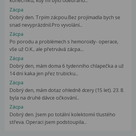
konečníku, kdy mi bylo odebráno...
Zácpa
Dobrý den. Trpím zácpou.Bez projímadla bych se
snad nevyprázdnil.Pro vyvolání...
Zácpa
Po porodu a problémech s hemoroidy- operace,
vše už O.K., ale přetrvává zácpa....
Zácpa
Dobrý den, mám doma 6 tydenního chlapečka a už
14 dni kaka jen přez trubicku...
Zácpa
Dobrý den, mám dotaz ohledně dcery (15 let). 23. 8.
byla na druhé dávce očkování...
Zácpa
Dobrý den. Jsem po totální kolektomii tlustého
střeva. Operaci jsem podstoupila...