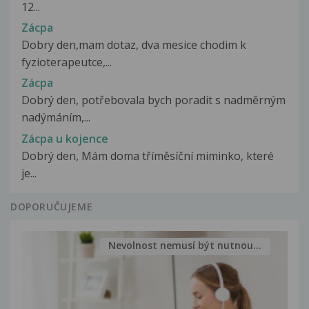
12...
Zácpa
Dobry den,mam dotaz, dva mesice chodim k
fyzioterapeutce,...
Zácpa
Dobrý den, potřebovala bych poradit s nadměrným
nadýmáním,...
Zácpa u kojence
Dobrý den, Mám doma tříměsíční miminko, které
je...
DOPORUČUJEME
Nevolnost nemusí být nutnou...