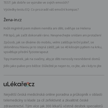
TEST: Jak dobře se vyznáte ve svých emocích?
Výsledky testu EQ: Co prozradil váš emoční kompas?
Žena-in.cz
Kvůli migréně jsem málem neměla ani děti, svěřuje se Helena
Pět tipů, jak začít dokonalé ráno. Nevynechejte snídani ani protažení
Způsob, jak se díváme do mobilu, velmi zatěžuje krční páteř, se
skloněnou hlavou je to stejná zátěž, jak se 40 kilovým pytlem na krku,
vysvětluje přední fyzioterapeut
Tipy maminek, jak na svačiny, aby je děti nenosily nesnědené domů
Jídlo jako palivo pro běžce: Důležité je nejen to, co jíte, ale i kdy to jíte
Největší česká medicínská online poradna a průkopník v oblasti
telemedicíny si klade za cíl zefektivnit a zkvalitnit české
zdravotnictví. Tým více jak 300 lékařů včetně desítek specialistů