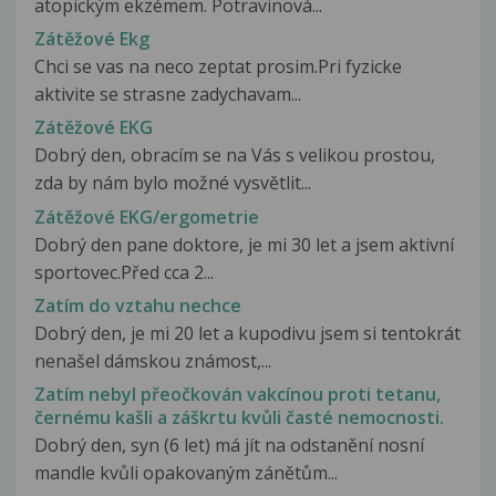
atopickým ekzémem. Potravinová...
Zátěžové Ekg
Chci se vas na neco zeptat prosim.Pri fyzicke
aktivite se strasne zadychavam...
Zátěžové EKG
Dobrý den, obracím se na Vás s velikou prostou,
zda by nám bylo možné vysvětlit...
Zátěžové EKG/ergometrie
Dobrý den pane doktore, je mi 30 let a jsem aktivní
sportovec.Před cca 2...
Zatím do vztahu nechce
Dobrý den, je mi 20 let a kupodivu jsem si tentokrát
nenašel dámskou známost,...
Zatím nebyl přeočkován vakcínou proti tetanu,
černému kašli a záškrtu kvůli časté nemocnosti.
Dobrý den, syn (6 let) má jít na odstanění nosní
mandle kvůli opakovaným zánětům...