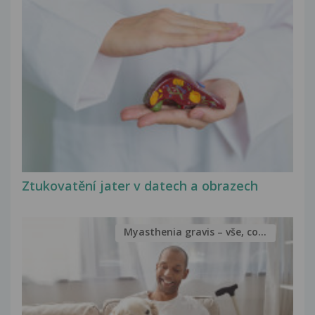
Ztukovatění jater v datech a obrazech
Myasthenia gravis – vše, co...