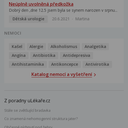
Neúplně uvolněná předkožka
Dobrý den ,dne 12.5 jsem byla se synem narozen v srpnu...
Dětská urologie
20.6.2021
Martina
NEMOCI
Kašel
Alergie
Alkoholismus
Analgetika
Angína
Antibiotika
Antidepresiva
Antihistaminika
Antikoncepce
Antivirotika
Katalog nemocí a vyšetření
Z poradny uLékaře.cz
Stále se zvětšující bradavka
Co znamená nehomogenní struktura jater?
Občasné píchnutí pod žebry