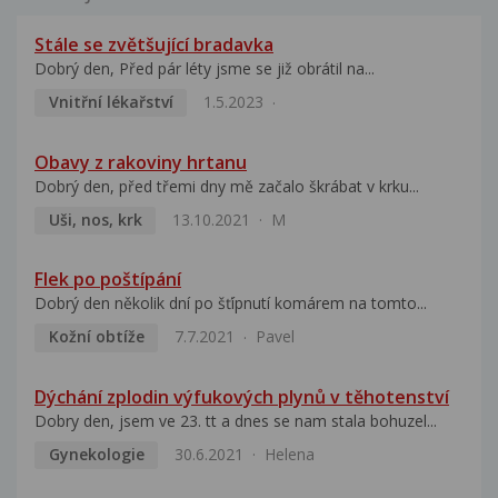
Stále se zvětšující bradavka
Dobrý den, Před pár léty jsme se již obrátil na...
Vnitřní lékařství
1.5.2023
Obavy z rakoviny hrtanu
Dobrý den, před třemi dny mě začalo škrábat v krku...
Uši, nos, krk
13.10.2021
M
Flek po poštípání
Dobrý den několik dní po šťípnutí komárem na tomto...
Kožní obtíže
7.7.2021
Pavel
Dýchání zplodin výfukových plynů v těhotenství
Dobry den, jsem ve 23. tt a dnes se nam stala bohuzel...
Gynekologie
30.6.2021
Helena