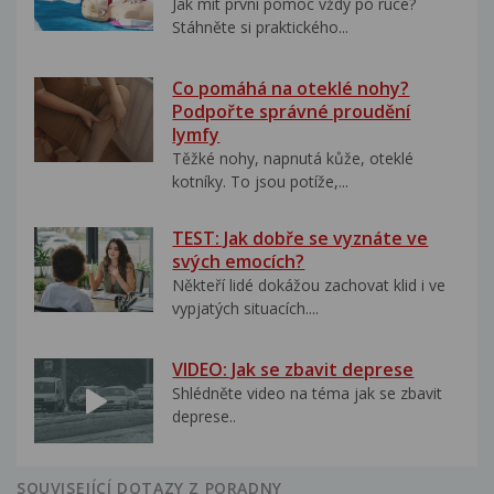
Jak mít první pomoc vždy po ruce?
Stáhněte si praktického...
Co pomáhá na oteklé nohy?
Podpořte správné proudění
lymfy
Těžké nohy, napnutá kůže, oteklé
kotníky. To jsou potíže,...
TEST: Jak dobře se vyznáte ve
svých emocích?
Někteří lidé dokážou zachovat klid i ve
vypjatých situacích....
VIDEO: Jak se zbavit deprese
Shlédněte video na téma jak se zbavit
deprese..
SOUVISEJÍCÍ DOTAZY Z PORADNY