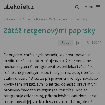
Menu
uLékaře.cz
Poradna lékaře
Zátěž retgenovými paprsky
Zátěž retgenovými paprsky
Zuby
jana
31.1.2012
Dobrý den, chtěla bych poradit, jak postupovat, v
médiích se často upozorňuje na to, že se nemáme
nechat zbytečně rentgenovat, zubní lékaři však 1 x
ročně chtějí rentgen zubů (malý jen na zuby), teď se mi
stalo i u dcery 13 let, že při prevenci ji rentgenovali, co
kbyby tam byl kaz, syn 15 let teď donesl z preventivní
prohlídky žádost o rentgen (asi ten větší, kde se
rentgenuje celý chrup), přitom když si loni zlomil prst,
rentgenovali jej, za dva dny znovu, to chápu, ale už