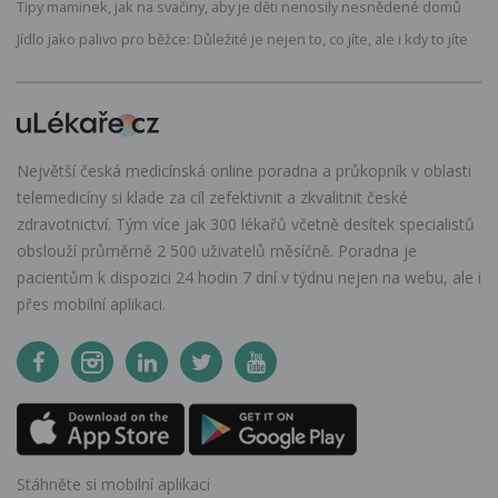
Tipy maminek, jak na svačiny, aby je děti nenosily nesnědené domů
Jídlo jako palivo pro běžce: Důležité je nejen to, co jíte, ale i kdy to jíte
Největší česká medicínská online poradna a průkopník v oblasti
telemedicíny si klade za cíl zefektivnit a zkvalitnit české
zdravotnictví. Tým více jak 300 lékařů včetně desítek specialistů
obslouží průměrně 2 500 uživatelů měsíčně. Poradna je
pacientům k dispozici 24 hodin 7 dní v týdnu nejen na webu, ale i
přes mobilní aplikaci.
Stáhněte si mobilní aplikaci