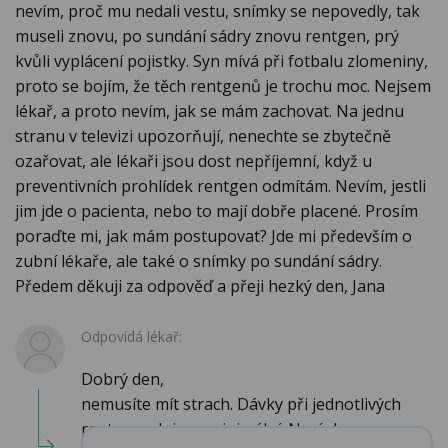
nevím, proč mu nedali vestu, snímky se nepovedly, tak
museli znovu, po sundání sádry znovu rentgen, prý
kvůli vyplácení pojistky. Syn mívá při fotbalu zlomeniny,
proto se bojím, že těch rentgenů je trochu moc. Nejsem
lékař, a proto nevím, jak se mám zachovat. Na jednu
stranu v televizi upozorňují, nenechte se zbytečně
ozařovat, ale lékaři jsou dost nepříjemní, když u
preventivních prohlídek rentgen odmítám. Nevím, jestli
jim jde o pacienta, nebo to mají dobře placené. Prosím
poraďte mi, jak mám postupovat? Jde mi především o
zubní lékaře, ale také o snímky po sundání sádry.
Předem děkuji za odpověď a přeji hezký den, Jana
Odpovídá lékař:
Dobrý den,
nemusíte mít strach. Dávky při jednotlivých
rentgenech jsou minimální. Navíc be...