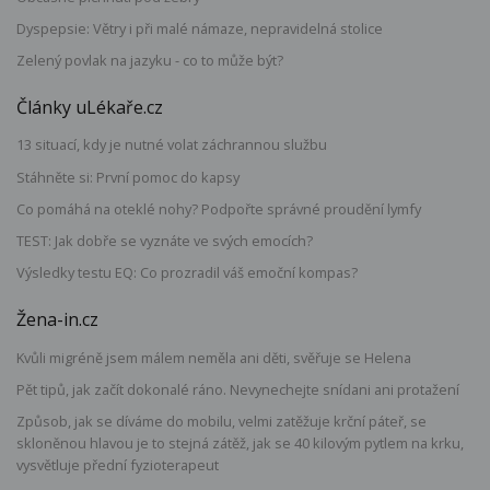
Dyspepsie: Větry i při malé námaze, nepravidelná stolice
Zelený povlak na jazyku - co to může být?
Články uLékaře.cz
13 situací, kdy je nutné volat záchrannou službu
Stáhněte si: První pomoc do kapsy
Co pomáhá na oteklé nohy? Podpořte správné proudění lymfy
TEST: Jak dobře se vyznáte ve svých emocích?
Výsledky testu EQ: Co prozradil váš emoční kompas?
Žena-in.cz
Kvůli migréně jsem málem neměla ani děti, svěřuje se Helena
Pět tipů, jak začít dokonalé ráno. Nevynechejte snídani ani protažení
Způsob, jak se díváme do mobilu, velmi zatěžuje krční páteř, se
skloněnou hlavou je to stejná zátěž, jak se 40 kilovým pytlem na krku,
vysvětluje přední fyzioterapeut