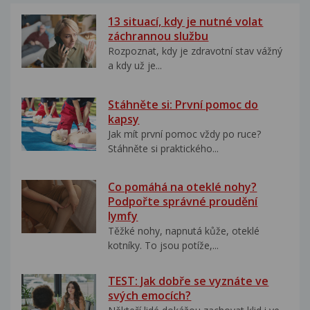
13 situací, kdy je nutné volat
záchrannou službu
Rozpoznat, kdy je zdravotní stav vážný
a kdy už je...
Stáhněte si: První pomoc do
kapsy
Jak mít první pomoc vždy po ruce?
Stáhněte si praktického...
Co pomáhá na oteklé nohy?
Podpořte správné proudění
lymfy
Těžké nohy, napnutá kůže, oteklé
kotníky. To jsou potíže,...
TEST: Jak dobře se vyznáte ve
svých emocích?