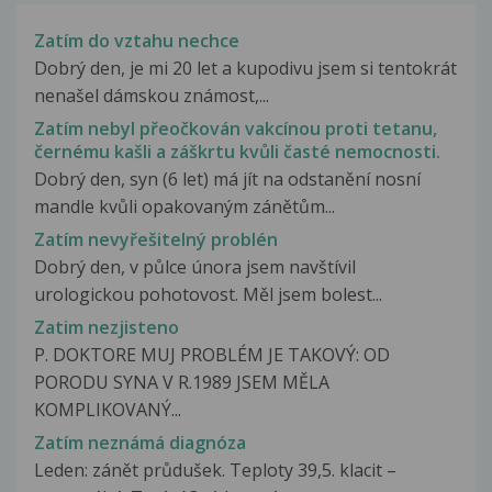
Zatím do vztahu nechce
Dobrý den, je mi 20 let a kupodivu jsem si tentokrát
nenašel dámskou známost,...
Zatím nebyl přeočkován vakcínou proti tetanu,
černému kašli a záškrtu kvůli časté nemocnosti.
Dobrý den, syn (6 let) má jít na odstanění nosní
mandle kvůli opakovaným zánětům...
Zatím nevyřešitelný problén
Dobrý den, v půlce února jsem navštívil
urologickou pohotovost. Měl jsem bolest...
Zatim nezjisteno
P. DOKTORE MUJ PROBLÉM JE TAKOVÝ: OD
PORODU SYNA V R.1989 JSEM MĚLA
KOMPLIKOVANÝ...
Zatím neznámá diagnóza
Leden: zánět průdušek. Teploty 39,5. klacit –