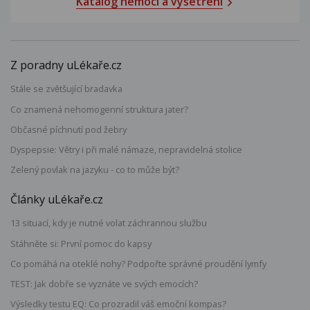
Katalog nemocí a vyšetření
Z poradny uLékaře.cz
Stále se zvětšující bradavka
Co znamená nehomogenní struktura jater?
Občasné píchnutí pod žebry
Dyspepsie: Větry i při malé námaze, nepravidelná stolice
Zelený povlak na jazyku - co to může být?
Články uLékaře.cz
13 situací, kdy je nutné volat záchrannou službu
Stáhněte si: První pomoc do kapsy
Co pomáhá na oteklé nohy? Podpořte správné proudění lymfy
TEST: Jak dobře se vyznáte ve svých emocích?
Výsledky testu EQ: Co prozradil váš emoční kompas?