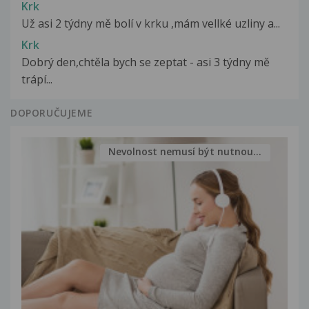
Krk
Už asi 2 týdny mě bolí v krku ,mám vellké uzliny a...
Krk
Dobrý den,chtěla bych se zeptat - asi 3 týdny mě
trápí...
DOPORUČUJEME
Nevolnost nemusí být nutnou...