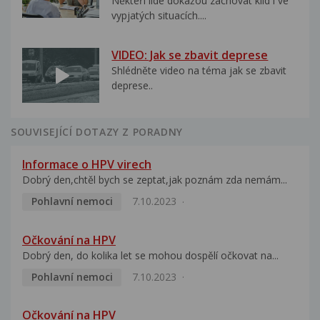
Někteří lidé dokážou zachovat klid i ve
vypjatých situacích....
VIDEO: Jak se zbavit deprese
Shlédněte video na téma jak se zbavit
deprese..
SOUVISEJÍCÍ DOTAZY Z PORADNY
Informace o HPV virech
Dobrý den,chtěl bych se zeptat,jak poznám zda nemám...
Pohlavní nemoci
7.10.2023
Očkování na HPV
Dobrý den, do kolika let se mohou dospělí očkovat na...
Pohlavní nemoci
7.10.2023
Očkování na HPV