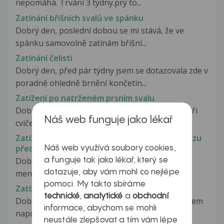
nepomáhá. Trvání 3 týdny.prý to...
Zatínání břišních svalů ve spánku
Dobrý den, poslední dobou se mi stává, že ve
spánku samovolně zatínám břišní...
Zatínání čelisti
Dobrý den, před pár týdny jsem se dotazovala zde v
poradně ohledně brnění končetin...
Zatížení po natrženém prsním svalu
Dobrý den, v listopadu minulého roku jsem si při
Náš web funguje jako lékař
cvičení natrhl prsní sval....
Zatížení přetrženého předního zkříženého vazu
před operací
Náš web využívá soubory cookies,
Dobrý den, při sportu jsem utrpěla zranění
a funguje tak jako lékař, který se
dotazuje, aby vám mohl co nejlépe
menisku a došlo k přetržení předního...
pomoci. My takto sbíráme
Zatížení teplem v práci
technické
,
analytické
a
obchodní
Dobrý den jsem sledován na kardiologii se srdcem
informace, abychom se mohli
naposled prohlídka byla naposled...
neustále zlepšovat a tím vám lépe