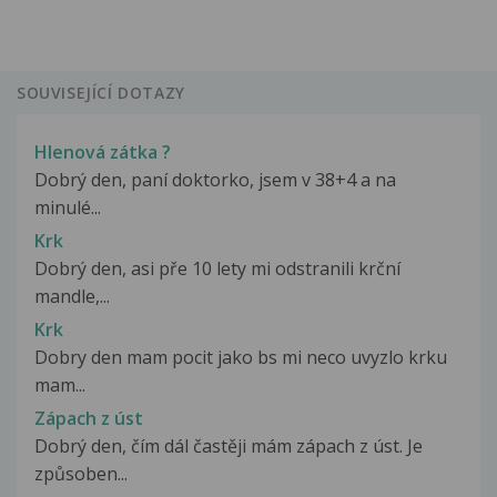
SOUVISEJÍCÍ DOTAZY
Hlenová zátka ?
Dobrý den, paní doktorko, jsem v 38+4 a na
minulé...
Krk
Dobrý den, asi pře 10 lety mi odstranili krční
mandle,...
Krk
Dobry den mam pocit jako bs mi neco uvyzlo krku
mam...
Zápach z úst
Dobrý den, čím dál častěji mám zápach z úst. Je
způsoben...