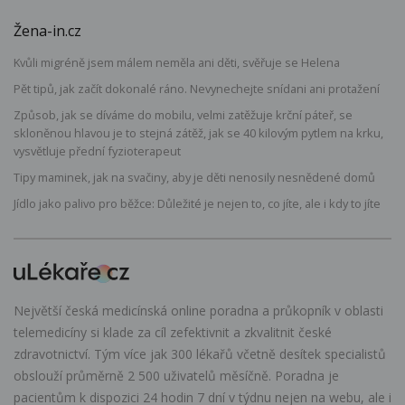
Žena-in.cz
Kvůli migréně jsem málem neměla ani děti, svěřuje se Helena
Pět tipů, jak začít dokonalé ráno. Nevynechejte snídani ani protažení
Způsob, jak se díváme do mobilu, velmi zatěžuje krční páteř, se
skloněnou hlavou je to stejná zátěž, jak se 40 kilovým pytlem na krku,
vysvětluje přední fyzioterapeut
Tipy maminek, jak na svačiny, aby je děti nenosily nesnědené domů
Jídlo jako palivo pro běžce: Důležité je nejen to, co jíte, ale i kdy to jíte
Největší česká medicínská online poradna a průkopník v oblasti
telemedicíny si klade za cíl zefektivnit a zkvalitnit české
zdravotnictví. Tým více jak 300 lékařů včetně desítek specialistů
obslouží průměrně 2 500 uživatelů měsíčně. Poradna je
pacientům k dispozici 24 hodin 7 dní v týdnu nejen na webu, ale i