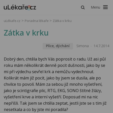
Menu
uLékaře.cz
Poradna lékaře
Zátka v krku
Zátka v krku
Plíce, dýchání
Simona
14.7.2014
Dobrý den, chtěla bych Vás poprosit o radu. Už asi půl
roku mám několikrát denně pocit dušnosti, jako by se
mi při výdechu sevřel krk a nemůžu vydechnout.
Kolikrát mám již pocit, jako by jsem se dusila, ale po
chvilce to povolí. Mám za sebou již mnoho vyšetření,
jako je scintigrafie plic, RTG, EKG, SONO štítné žlázy,
vyšetření krve a interní vyšetří. Doposud mi na nic
nepřišli. Tak jsem se chtěla zeptat, jestli jste se s tím již
nesetkala a co by jste mi poradila?