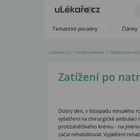
Tematické poradny
Články
uLékaře.cz
Poradna lékaře
Zatížení po nat
Zatížení po na
Dobrý den, v listopadu minulého rok
vyšetření na chirurgické ambulaci m
protizánětlivého krému - na jméno 
začal rehabilitovat. Vyjádření rehab