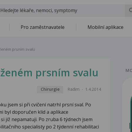
Pro zaměstnavatele
Mobilní aplikace
rženém prsním svalu
trženém prsním svalu
MO
Chirurgie
Radim
1.4.2014
u jsem si při cvičení natrhl prsní sval. Po
i byl doporučen klid a aplikace
si již nepamatuji. Po zruba 6 týdnech jsem
ilitačního specialisty po 2 týdenní rehabilitaci