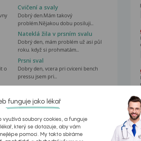
Cvičení a svaly
vny
Dobrý den.Mám takový
problém.Nějakou dobu posiluji...
Nateklá žila v prsním svalu
Dobrý den, mám problém už asi půl
roku. když si prohmatám...
Prsni sval
t o
Dobry den, vcera pri cviceni bench
pressu jsem pri...
b funguje jako lékař
 využívá soubory cookies, a funguje
na zdravá játra?
Myasthenia gravis – vše, co...
 lékař, který se dotazuje, aby vám
 nejlépe pomoci. My takto sbíráme