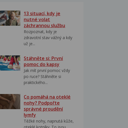
13 situací, kdy je
nutné volat
záchrannou službu
Rozpoznat, kdy je
zdravotní stav vážný a kdy
už je...
Stáhněte si: První
pomoc do kapsy
Jak mít první pomoc vždy
po ruce? Stáhněte si
praktického...
Co pomáhá na oteklé
nohy? Podpořte
správné proudění
lymfy
Těžké nohy, napnutá kůže,
oteklé kotníky. To jsou