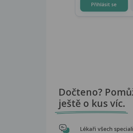
Přihlásit se
Dočteno? Pomů
ještě o kus víc.
Lékaři všech special