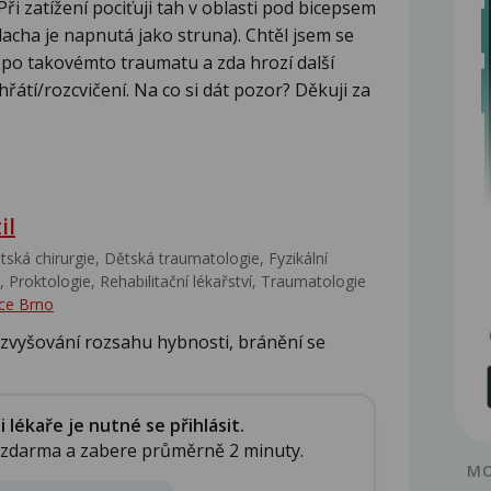
i zatížení pociťuji tah v oblasti pod bicepsem
šlacha je napnutá jako struna). Chtěl jsem se
í po takovémto traumatu a zda hrozí další
řátí/rozcvičení. Na co si dát pozor? Děkuji za
il
ská chirurgie, Dětská traumatologie, Fyzikální
 Proktologie, Rehabilitační lékařství‎, Traumatologie
ce Brno
zvyšování rozsahu hybnosti, bránění se
lékaře je nutné se přihlásit.
e zdarma a zabere průměrně 2 minuty.
MO