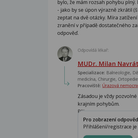
bylo, že mám rozsah pohybu plný. Př
- jako by se úpon výrazně zkrátil (
zeptat na dvě otázky. Míra zatížen
zranění v případě dostatečného zah
odpověď.
Odpovídá lékař:
MUDr. Milan Navrát
Specializace:
Balneologie, Dět
medicína, Chirurgie, Ortopedie,
Pracoviště:
Úrazová nemocni
Zásadou je vždy pozvolné 
krajním pohybům.
Přípa...
Pro zobrazení odpovědi 
Přihlášení/registrace j