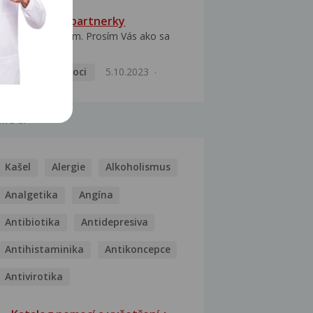
HPV typ 52 u partnerky
Dobrý deň prajem. Prosím Vás ako sa
dá vyliečiť vírus...
Pohlavní nemoci
5.10.2023
MOCI
Kašel
Alergie
Alkoholismus
Analgetika
Angína
Antibiotika
Antidepresiva
Antihistaminika
Antikoncepce
Antivirotika