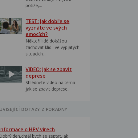
potíže,...
TEST: Jak dobře se
vyznáte ve svých
emocích?
Někteří lidé dokážou
zachovat klid i ve vypjatých
situacích....
VIDEO: Jak se zbavit
deprese
Shlédněte video na téma
jak se zbavit deprese..
UVISEJÍCÍ DOTAZY Z PORADNY
Informace o HPV virech
Dobrý den,chtěl bych se zeptat,jak