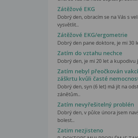
Zátěžové EKG
Dobrý den, obracím se na Vás s ve
vysvětlit...
Zátěžové EKG/ergometrie
Dobrý den pane doktore, je mi 30 let
Zatím do vztahu nechce
Dobrý den, je mi 20 let a kupodivu
Zatím nebyl přeočkován vakcí
záškrtu kvůli časté nemocnost
Dobrý den, syn (6 let) má jít na o
zánětům...
Zatím nevyřešitelný problén
Dobrý den, v půlce února jsem navš
bolest...
Zatim nezjisteno