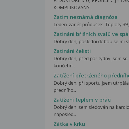
P. DOKTORE MUJ PROBLÉM JE TAK
KOMPLIKOVANÝ...
Zatím neznámá diagnóza
Leden: zánět průdušek. Teploty 39,5
Zatínání břišních svalů ve sp
Dobrý den, poslední dobou se mi st
Zatínání čelisti
Dobrý den, před pár týdny jsem se
končetin...
Zatížení přetrženého předníh
Dobrý den, při sportu jsem utrpěla
předního...
Zatížení teplem v práci
Dobrý den jsem sledován na kardio
naposled...
Zátka v krku