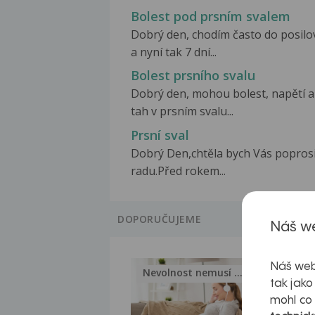
Bolest pod prsním svalem
Dobrý den, chodím často do posilo
a nyní tak 7 dní...
Bolest prsního svalu
Dobrý den, mohou bolest, napětí a
tah v prsním svalu...
Prsní sval
Dobrý Den,chtěla bych Vás poprosi
radu.Před rokem...
DOPORUČUJEME
Náš we
Náš web
Nevolnost nemusí být nutnou...
Jak 
tak jako
mohl co