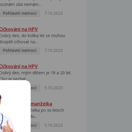
poznám zda nemám...
Pohlavní nemoci
7.10.2023
Očkování na HPV
Dobrý den, do kolika let se mohou
dospělí očkovat na...
Pohlavní nemoci
7.10.2023
Očkování na HPV
Dobrý den, mým dětem je 18 a 20 let.
Chci je nechat...
Pohlavní nemoci
5.10.2023
HPV pozitivní manželka
Dobrý den, manželka po xx letech
přivezla z Východu...
Pohlavní nemoci
5.10.2023