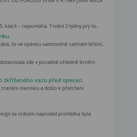
OVÝ: OD PORODU SYNA V R.1989 JSEM MĚLA
. klacit – nepomáhá. Trvání 3 týdny.prý to...
ánku
ává, že ve spánku samovolně zatínám břišní...
 dotazovala zde v poradně ohledně brnění
o zkříženého vazu před operací
 zranění menisku a došlo k přetržení
logii se srdcem naposled prohlídka byla