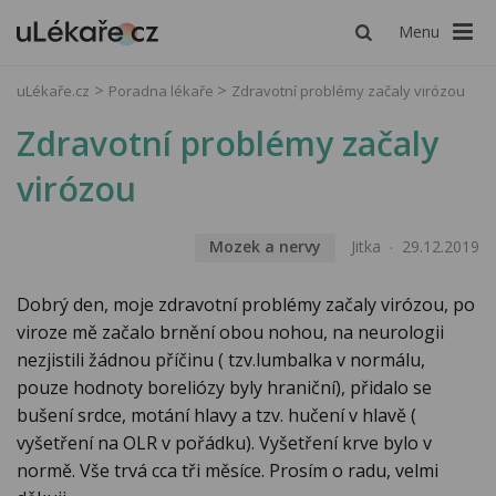
Menu
uLékaře.cz
Poradna lékaře
Zdravotní problémy začaly virózou
Zdravotní problémy začaly
virózou
Mozek a nervy
Jitka
29.12.2019
Dobrý den, moje zdravotní problémy začaly virózou, po
viroze mě začalo brnění obou nohou, na neurologii
nezjistili žádnou příčinu ( tzv.lumbalka v normálu,
pouze hodnoty boreliózy byly hraniční), přidalo se
bušení srdce, motání hlavy a tzv. hučení v hlavě (
vyšetření na OLR v pořádku). Vyšetření krve bylo v
normě. Vše trvá cca tři měsíce. Prosím o radu, velmi