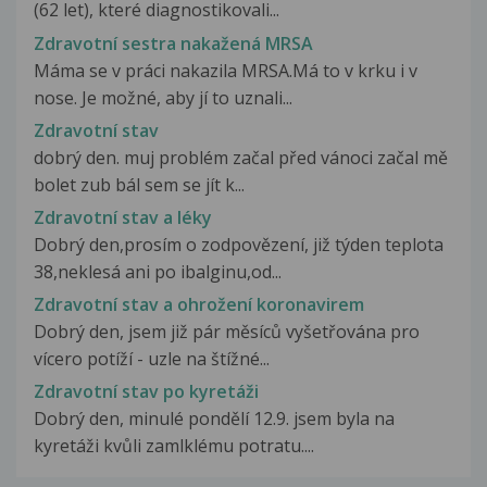
(62 let), které diagnostikovali...
Zdravotní sestra nakažená MRSA
Máma se v práci nakazila MRSA.Má to v krku i v
nose. Je možné, aby jí to uznali...
Zdravotní stav
dobrý den. muj problém začal před vánoci začal mě
bolet zub bál sem se jít k...
Zdravotní stav a léky
Dobrý den,prosím o zodpovězení, již týden teplota
38,neklesá ani po ibalginu,od...
Zdravotní stav a ohrožení koronavirem
Dobrý den, jsem již pár měsíců vyšetřována pro
vícero potíží - uzle na štížné...
Zdravotní stav po kyretáži
Dobrý den, minulé pondělí 12.9. jsem byla na
kyretáži kvůli zamlklému potratu....