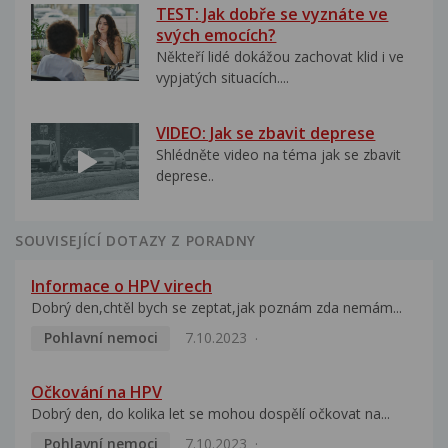
TEST: Jak dobře se vyznáte ve
svých emocích?
Někteří lidé dokážou zachovat klid i ve
vypjatých situacích....
VIDEO: Jak se zbavit deprese
Shlédněte video na téma jak se zbavit
deprese..
SOUVISEJÍCÍ DOTAZY Z PORADNY
Informace o HPV virech
Dobrý den,chtěl bych se zeptat,jak poznám zda nemám...
Pohlavní nemoci
7.10.2023
Očkování na HPV
Dobrý den, do kolika let se mohou dospělí očkovat na...
Pohlavní nemoci
7.10.2023