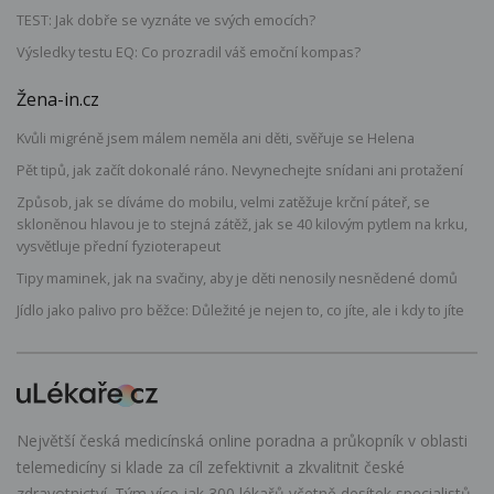
TEST: Jak dobře se vyznáte ve svých emocích?
Výsledky testu EQ: Co prozradil váš emoční kompas?
Žena-in.cz
Kvůli migréně jsem málem neměla ani děti, svěřuje se Helena
Pět tipů, jak začít dokonalé ráno. Nevynechejte snídani ani protažení
Způsob, jak se díváme do mobilu, velmi zatěžuje krční páteř, se
skloněnou hlavou je to stejná zátěž, jak se 40 kilovým pytlem na krku,
vysvětluje přední fyzioterapeut
Tipy maminek, jak na svačiny, aby je děti nenosily nesnědené domů
Jídlo jako palivo pro běžce: Důležité je nejen to, co jíte, ale i kdy to jíte
Největší česká medicínská online poradna a průkopník v oblasti
telemedicíny si klade za cíl zefektivnit a zkvalitnit české
zdravotnictví. Tým více jak 300 lékařů včetně desítek specialistů