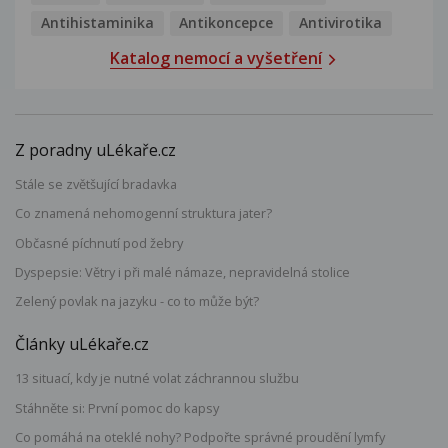
Antihistaminika
Antikoncepce
Antivirotika
Katalog nemocí a vyšetření
Z poradny uLékaře.cz
Stále se zvětšující bradavka
Co znamená nehomogenní struktura jater?
Občasné píchnutí pod žebry
Dyspepsie: Větry i při malé námaze, nepravidelná stolice
Zelený povlak na jazyku - co to může být?
Články uLékaře.cz
13 situací, kdy je nutné volat záchrannou službu
Stáhněte si: První pomoc do kapsy
Co pomáhá na oteklé nohy? Podpořte správné proudění lymfy