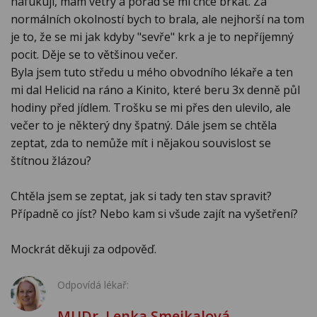
nafukuji, mám větry a pořád se mi chce brkat. Za
normálních okolností bych to brala, ale nejhorší na tom
je to, že se mi jak kdyby "sevře" krk a je to nepříjemný
pocit. Děje se to většinou večer.
Byla jsem tuto středu u mého obvodního lékaře a ten
mi dal Helicid na ráno a Kinito, které beru 3x denně půl
hodiny před jídlem. Trošku se mi přes den ulevilo, ale
večer to je některý dny špatný. Dále jsem se chtěla
zeptat, zda to nemůže mít i nějakou souvislost se
štítnou žlázou?
Chtěla jsem se zeptat, jak si tady ten stav spravit?
Případně co jíst? Nebo kam si všude zajít na vyšetření?
Mockrát děkuji za odpověď.
Odpovídá lékař:
MUDr. Lenka Smejkalová