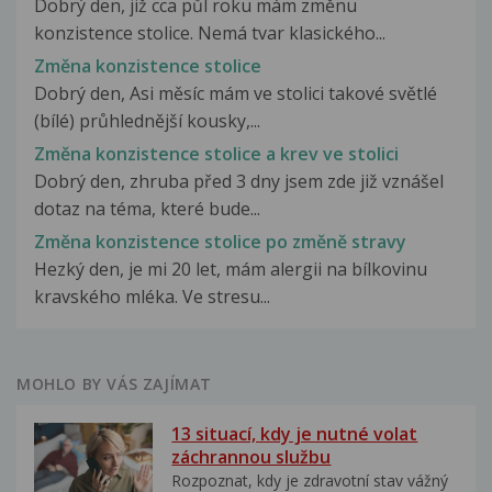
Dobrý den, již cca půl roku mám změnu
konzistence stolice. Nemá tvar klasického...
Změna konzistence stolice
Dobrý den, Asi měsíc mám ve stolici takové světlé
(bílé) průhlednější kousky,...
Změna konzistence stolice a krev ve stolici
Dobrý den, zhruba před 3 dny jsem zde již vznášel
dotaz na téma, které bude...
Změna konzistence stolice po změně stravy
Hezký den, je mi 20 let, mám alergii na bílkovinu
kravského mléka. Ve stresu...
MOHLO BY VÁS ZAJÍMAT
13 situací, kdy je nutné volat
záchrannou službu
Rozpoznat, kdy je zdravotní stav vážný