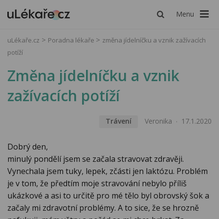
Menu
uLékaře.cz
Poradna lékaře
změna jídelníčku a vznik zažívacích
potíží
Změna jídelníčku a vznik
zažívacích potíží
Trávení
Veronika
17.1.2020
Dobrý den,
minulý pondělí jsem se začala stravovat zdravěji.
Vynechala jsem tuky, lepek, zčásti jen laktózu. Problém
je v tom, že předtím moje stravování nebylo příliš
ukázkové a asi to určitě pro mé tělo byl obrovský šok a
začaly mi zdravotní problémy. A to sice, že se hrozně