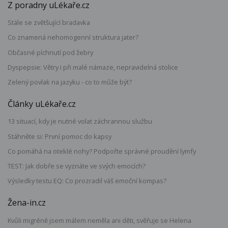
Z poradny uLékaře.cz
Stále se zvětšující bradavka
Co znamená nehomogenní struktura jater?
Občasné píchnutí pod žebry
Dyspepsie: Větry i při malé námaze, nepravidelná stolice
Zelený povlak na jazyku - co to může být?
Články uLékaře.cz
13 situací, kdy je nutné volat záchrannou službu
Stáhněte si: První pomoc do kapsy
Co pomáhá na oteklé nohy? Podpořte správné proudění lymfy
TEST: Jak dobře se vyznáte ve svých emocích?
Výsledky testu EQ: Co prozradil váš emoční kompas?
Žena-in.cz
Kvůli migréně jsem málem neměla ani děti, svěřuje se Helena