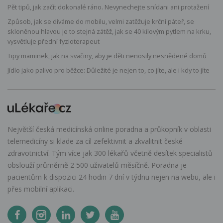
Pět tipů, jak začít dokonalé ráno. Nevynechejte snídani ani protažení
Způsob, jak se díváme do mobilu, velmi zatěžuje krční páteř, se
skloněnou hlavou je to stejná zátěž, jak se 40 kilovým pytlem na krku,
vysvětluje přední fyzioterapeut
Tipy maminek, jak na svačiny, aby je děti nenosily nesnědené domů
Jídlo jako palivo pro běžce: Důležité je nejen to, co jíte, ale i kdy to jíte
Největší česká medicínská online poradna a průkopník v oblasti
telemedicíny si klade za cíl zefektivnit a zkvalitnit české
zdravotnictví. Tým více jak 300 lékařů včetně desítek specialistů
obslouží průměrně 2 500 uživatelů měsíčně. Poradna je
pacientům k dispozici 24 hodin 7 dní v týdnu nejen na webu, ale i
přes mobilní aplikaci.