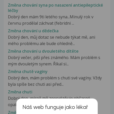
Změna chování syna po nasazení antiepileptické
léčby
Dobrý den mám 9ti letého syna...Minulý rok v
červnu prodělal záchvat (febridni ...
Změna chování u dědečka
Dobrý den, můj dotaz se nebude týkat mě, ani
mého problému ale bude ohledně...
Změna chování u dvouletého dítěte
Dobrý večer, píši přes známého. Mám problém s
mým dvouletým synem. Říkal si...
Změna chutě vagíny
Dobrý den, mám problém s chuti své vagíny. Vždy
byla spíše bez chuti asi před...
Změna chuti
Dobrý den, mírně mě znervózňuje občasné
opakující se několikadenní období,...
Náš web funguje jako lékař
Změna chuťi