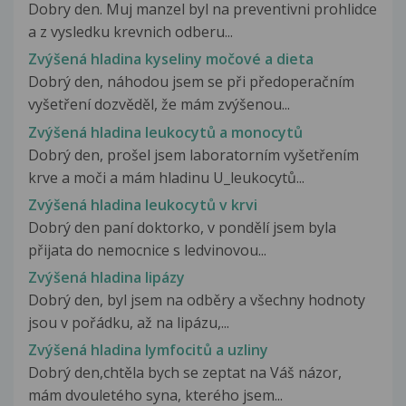
Dobry den. Muj manzel byl na preventivni prohlidce
a z vysledku krevnich odberu...
Zvýšená hladina kyseliny močové a dieta
Dobrý den, náhodou jsem se při předoperačním
vyšetření dozvěděl, že mám zvýšenou...
Zvýšená hladina leukocytů a monocytů
Dobrý den, prošel jsem laboratorním vyšetřením
krve a moči a mám hladinu U_leukocytů...
Zvýšená hladina leukocytů v krvi
Dobrý den paní doktorko, v pondělí jsem byla
přijata do nemocnice s ledvinovou...
Zvýšená hladina lipázy
Dobrý den, byl jsem na odběry a všechny hodnoty
jsou v pořádku, až na lipázu,...
Zvýšená hladina lymfocitů a uzliny
Dobrý den,chtěla bych se zeptat na Váš názor,
mám dvouletého syna, kterého jsem...