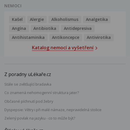
NEMOCI
Kašel
Alergie
Alkoholismus
Analgetika
Angína
Antibiotika
Antidepresiva
Antihistaminika
Antikoncepce
Antivirotika
Katalog nemocí a vyšetření
Z poradny uLékaře.cz
Stále se zvětšující bradavka
Co znamená nehomogenní struktura jater?
Občasné píchnutí pod žebry
Dyspepsie: Větry i při malé námaze, nepravidelná stolice
Zelený povlak na jazyku - co to může být?