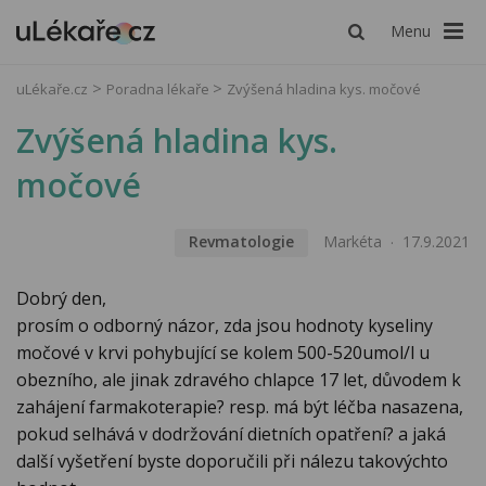
Menu
uLékaře.cz
Poradna lékaře
Zvýšená hladina kys. močové
Zvýšená hladina kys.
močové
Revmatologie
Markéta
17.9.2021
Dobrý den,
prosím o odborný názor, zda jsou hodnoty kyseliny
močové v krvi pohybující se kolem 500-520umol/l u
obezního, ale jinak zdravého chlapce 17 let, důvodem k
zahájení farmakoterapie? resp. má být léčba nasazena,
pokud selhává v dodržování dietních opatření? a jaká
další vyšetření byste doporučili při nálezu takovýchto