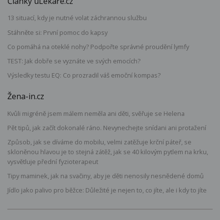
Články uLékaře.cz
13 situací, kdy je nutné volat záchrannou službu
Stáhněte si: První pomoc do kapsy
Co pomáhá na oteklé nohy? Podpořte správné proudění lymfy
TEST: Jak dobře se vyznáte ve svých emocích?
Výsledky testu EQ: Co prozradil váš emoční kompas?
Žena-in.cz
Kvůli migréně jsem málem neměla ani děti, svěřuje se Helena
Pět tipů, jak začít dokonalé ráno. Nevynechejte snídani ani protažení
Způsob, jak se díváme do mobilu, velmi zatěžuje krční páteř, se
skloněnou hlavou je to stejná zátěž, jak se 40 kilovým pytlem na krku,
vysvětluje přední fyzioterapeut
Tipy maminek, jak na svačiny, aby je děti nenosily nesnědené domů
Jídlo jako palivo pro běžce: Důležité je nejen to, co jíte, ale i kdy to jíte