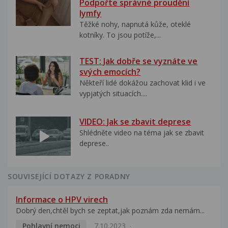
Podpořte správné proudění
lymfy
Těžké nohy, napnutá kůže, oteklé
kotníky. To jsou potíže,...
TEST: Jak dobře se vyznáte ve
svých emocích?
Někteří lidé dokážou zachovat klid i ve
vypjatých situacích....
VIDEO: Jak se zbavit deprese
Shlédněte video na téma jak se zbavit
deprese..
SOUVISEJÍCÍ DOTAZY Z PORADNY
Informace o HPV virech
Dobrý den,chtěl bych se zeptat,jak poznám zda nemám...
Pohlavní nemoci
7.10.2023