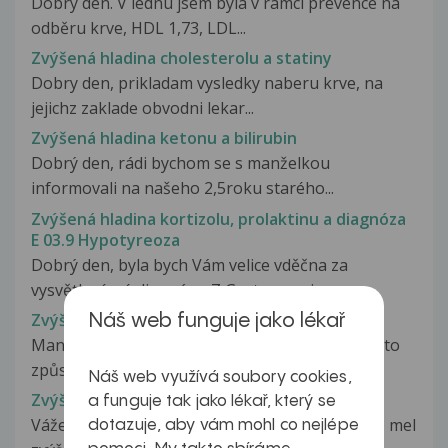
Dobrý den. V lednu jsem byla v rámci prevence na
odběru krve, HDL 1,73, LDL...
Zvýšená hladina cholesterolu a statiny
Dobry den, prikladam vysledky naberu krve, na
jejichz zaklade obvodni lekar...
Zvýšená hladina ketonu a bilirubin
Dobrý den, rádi bychom se s manželkou
informovali na našeho 2,5roku starého...
Zvýšená hladina kortizolu, prolaktinu a diagnóza
E 03.9 Hypotyreoza
Dobrý den, byla bych Vám velice vděčna za
vysvětlení mé diagnózy. Z Gastronomie...
Zvýšená hladina kreatininu
Náš web funguje jako lékař
Manžel má zvýšenou hlad.kreatininu165.Čím je to
způsobeno, jak to léčit. Léky...
Náš web využívá soubory cookies,
Zvýšená hladina kreatinkinazy u kojence
a funguje tak jako lékař, který se
Vážená paní doktorko,prosím o radu. Syn 19 m, mel
dotazuje, aby vám mohl co nejlépe