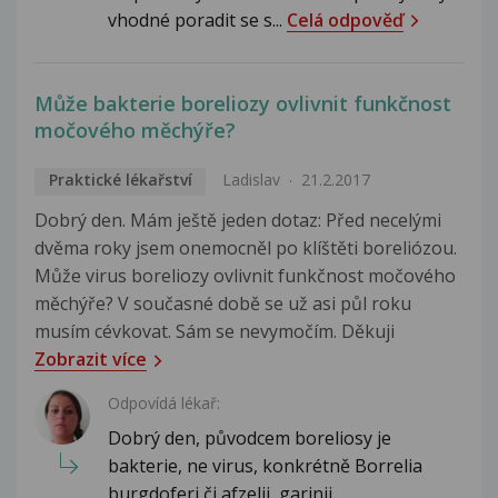
vhodné poradit se s...
Celá odpověď
Může bakterie boreliozy ovlivnit funkčnost
močového měchýře?
Praktické lékařství
Ladislav
21.2.2017
Dobrý den. Mám ještě jeden dotaz: Před necelými
dvěma roky jsem onemocněl po klíštěti boreliózou.
Může virus boreliozy ovlivnit funkčnost močového
měchýře? V současné době se už asi půl roku
musím cévkovat. Sám se nevymočím. Děkuji
Zobrazit více
Odpovídá lékař:
Dobrý den, původcem boreliosy je
bakterie, ne virus, konkrétně Borrelia
burgdoferi či afzelii, garinii....