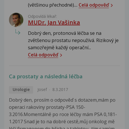
(většinou přechodné)....
Celá odpověď
Odpovídá lékař:
MUDr. Jan Vašinka
Dobrý den, protonová léčba se na
zvětšenou prostatu nepoužívá. Rizikový je
samozřejmě každý operační...
Celá odpověď
Ca prostaty a následná léčba
Urologie
Josef
8.3.2017
Dobrý den, prosím o odpověď s dotazem,mám po
operaci rakoviny prostaty-PSA 150-
3.2016.Momentálně po roce léčby mám PSA 0,181-
1.2017 Snad je to na dobré cestě,můj onkolog mě
léčí firmagonem do břicha a tabletou -tím samým