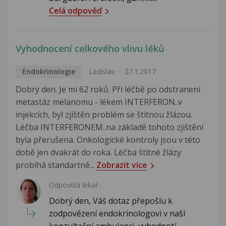
Celá odpověď
Vyhodnocení celkového vlivu léků
Endokrinologie
Ladislav
27.1.2017
Dobrý den. Je mi 62 roků. Při léčbě po odstranení
metastáz melanomu - lékem INTERFERON..v
injekcích, byl zjištěn problém se štítnou žlázou.
Léčba INTERFERONEM..na základě tohoto zjištění
byla přerušena. Onkologické kontroly jsou v této
době jen dvakrát do roka. Léčba štítné žlázy
probíhá standartně...
Zobrazit více
Odpovídá lékař:
Dobrý den, Váš dotaz přepošlu k
zodpovězení endokrinologovi v naší
konzultační ambulanci, vyhodnotí