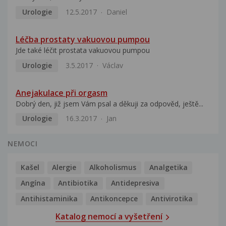
Urologie
12.5.2017
Daniel
Léčba prostaty vakuovou pumpou
Jde také léčit prostata vakuovou pumpou
Urologie
3.5.2017
Václav
Anejakulace při orgasm
Dobrý den, již jsem Vám psal a děkuji za odpověd, ještě...
Urologie
16.3.2017
Jan
NEMOCI
Kašel
Alergie
Alkoholismus
Analgetika
Angína
Antibiotika
Antidepresiva
Antihistaminika
Antikoncepce
Antivirotika
Katalog nemocí a vyšetření