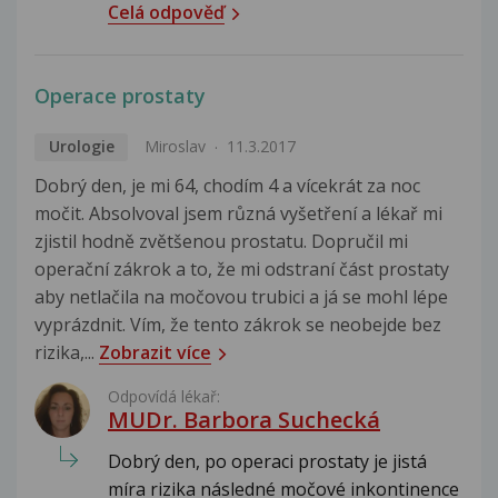
Celá odpověď
Operace prostaty
Urologie
Miroslav
11.3.2017
Dobrý den, je mi 64, chodím 4 a vícekrát za noc
močit. Absolvoval jsem různá vyšetření a lékař mi
zjistil hodně zvětšenou prostatu. Dopručil mi
operační zákrok a to, že mi odstraní část prostaty
aby netlačila na močovou trubici a já se mohl lépe
vyprázdnit. Vím, že tento zákrok se neobejde bez
rizika,...
Zobrazit více
Odpovídá lékař:
MUDr. Barbora Suchecká
Dobrý den, po operaci prostaty je jistá
míra rizika následné močové inkontinence