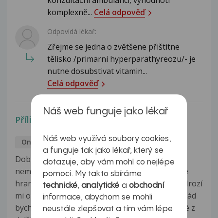
komplexně...
Celá odpověď
Odpovídá lékař:
Zřejme se jedna o zvětšene přištitne
tělisko /primarni hyperparathyreozu/- je
nutne dosubstivat vitamin...
Celá odpověď
Náš web funguje jako lékař
Příliš mnoho nemocí a léků
Náš web využívá soubory cookies,
Onkologie
Ladislav
26.1.2017
a funguje tak jako lékař, který se
Dobrý den. Je mi 62 roků. Léčím se s těmito
dotazuje, aby vám mohl co nejlépe
nemocemi - Štítná žláza - euthyrox 88, pro stále
pomoci. My takto sbíráme
hraniční vápník 2,7-2.9 mi byl přidán Vigantol. Hrozí
technické
,
analytické
a
obchodní
mi operace, ze které mám docela velké obavy. Rád
informace, abychom se mohli
bych vás moc poprosil o konzultaci, zda některé z
neustále zlepšovat a tím vám lépe