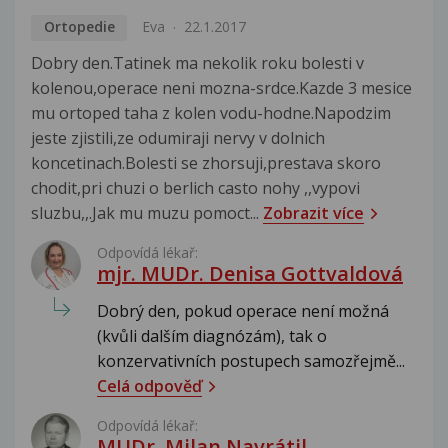
Ortopedie
Eva
22.1.2017
Dobry den.Tatinek ma nekolik roku bolesti v
kolenou,operace neni mozna-srdce.Kazde 3 mesice
mu ortoped taha z kolen vodu-hodne.Napodzim
jeste zjistili,ze odumiraji nervy v dolnich
koncetinach.Bolesti se zhorsuji,prestava skoro
chodit,pri chuzi o berlich casto nohy ,,vypovi
sluzbu,,.Jak mu muzu pomoct...
Zobrazit více
Odpovídá lékař:
mjr. MUDr. Denisa Gottvaldová
Dobrý den, pokud operace není možná
(kvůli dalším diagnózám), tak o
konzervativních postupech samozřejmě...
Celá odpověď
Odpovídá lékař:
MUDr. Milan Navrátil