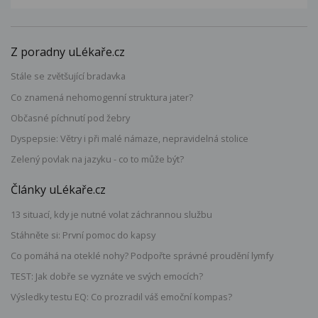
Z poradny uLékaře.cz
Stále se zvětšující bradavka
Co znamená nehomogenní struktura jater?
Občasné píchnutí pod žebry
Dyspepsie: Větry i při malé námaze, nepravidelná stolice
Zelený povlak na jazyku - co to může být?
Články uLékaře.cz
13 situací, kdy je nutné volat záchrannou službu
Stáhněte si: První pomoc do kapsy
Co pomáhá na oteklé nohy? Podpořte správné proudění lymfy
TEST: Jak dobře se vyznáte ve svých emocích?
Výsledky testu EQ: Co prozradil váš emoční kompas?