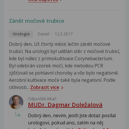
Zánět močové trubice
Urologie
Daniel
12.5.2017
Dobrý den, Už čtvrtý měsíc lečím zánět močové
trubicí. Na urologii byl udělán stěr z močové trubicí,
kde byl nález z primokultivace Corynebacterium.
Byl odebrán vzorek močí, kde metodou PCR
zjišťovali se pohlavní choroby a vše bylo negativně.
Aerobní kultivace moče také byla negativní. Podle
citlivosti...
Zobrazit více
Odpovídá lékař:
MUDr. Dagmar Doležalová
Dobrý den, nevím, jestli jste dotaz posílal
urologovi, pokud ano, zatím na něj