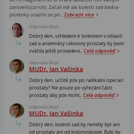
zaroveň(cca rok). Začali mě ale bolesti zad-bedra-
ploténky-snažím se po...
Zobrazit více
Odpovídá lékař:
Dobrý den, vzhledem k bolestem v oblasti
zad a anamnézy rakoviny prostaty by jsem
zvážila ještě provedení...
Celá odpověď
Odpovídá lékař:
MUDr. Jan Vašinka
Dobrý den, určitě jste po radikální operaci
prostaty? Ne pouze po vyřezání části
prostaty aby jste mohl...
Celá odpověď
Odpovídá lékař:
MUDr. Jan Vašinka
Dobrý den, bolesti zad by neměly být ani
od prostaty ani od kolonoskopie. Bylo by