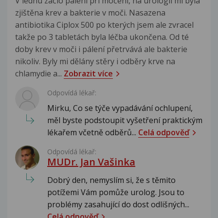
V lednu začlo pálení při močení, na urologii mi byla
zjištěna krev a bakterie v moči. Nasazena
antibiotika Ciplox 500 po kterých jsem ale zvracel
takže po 3 tabletách byla léčba ukončena. Od té
doby krev v moči i pálení přetrvává ale bakterie
nikoliv. Byly mi dělány stěry i odběry krve na
chlamydie a...
Zobrazit více
Odpovídá lékař:
Mirku, Co se týče vypadávání ochlupení,
měl byste podstoupit vyšetření praktickým
lékařem včetně odběrů...
Celá odpověď
Odpovídá lékař:
MUDr. Jan Vašinka
Dobrý den, nemyslím si, že s těmito
potížemi Vám pomůže urolog. Jsou to
problémy zasahující do dost odlišných...
Celá odpověď