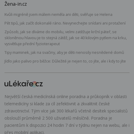
Žena-in.cz
Kvůli migréně jsem málem neměla ani děti, svěřuje se Helena
Pět tipů, jak začít dokonalé ráno. Nevynechejte snídani ani protažení
Způsob, jak se díváme do mobilu, velmi zatěžuje krční páteř, se
skloněnou hlavou je to stejná zátěž, jak se 40 kilovým pytlem na krku,
vysvětluje přední fyzioterapeut
Tipy maminek, jak na svačiny, aby je děti nenosily nesnědené domů
Jídlo jako palivo pro běžce: Důležité je nejen to, co jíte, ale i kdy to jíte
Největší česká medicínská online poradna a průkopník v oblasti
telemedicíny si klade za cíl zefektivnit a zkvalitnit české
zdravotnictví. Tým více jak 300 lékařů včetně desítek specialistů
obslouží průměrně 2 500 uživatelů měsíčně. Poradna je
pacientům k dispozici 24 hodin 7 dní v týdnu nejen na webu, ale i
přes mobilní aplikaci.