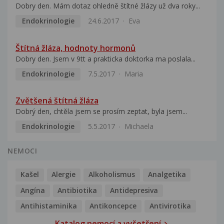
Dobry den. Mám dotaz ohledně štítné žlázy už dva roky...
Endokrinologie
24.6.2017
Eva
Štítná žláza, hodnoty hormonů
Dobry den. Jsem v 9tt a prakticka doktorka ma poslala...
Endokrinologie
7.5.2017
Maria
Zvětšená štítná žláza
Dobrý den, chtěla jsem se prosím zeptat, byla jsem...
Endokrinologie
5.5.2017
Michaela
NEMOCI
Kašel
Alergie
Alkoholismus
Analgetika
Angína
Antibiotika
Antidepresiva
Antihistaminika
Antikoncepce
Antivirotika
Katalog nemocí a vyšetření