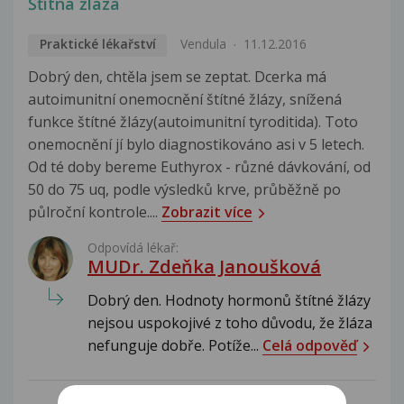
Šťítná žláza
Praktické lékařství
Vendula
11.12.2016
Dobrý den, chtěla jsem se zeptat. Dcerka má
autoimunitní onemocnění štítné žlázy, snížená
funkce štítné žlázy(autoimunitní tyroditida). Toto
onemocnění jí bylo diagnostikováno asi v 5 letech.
Od té doby bereme Euthyrox - různé dávkování, od
50 do 75 uq, podle výsledků krve, průběžně po
půlroční kontrole....
Zobrazit více
Odpovídá lékař:
MUDr. Zdeňka Janoušková
Dobrý den. Hodnoty hormonů štítné žlázy
nejsou uspokojivé z toho důvodu, že žláza
nefunguje dobře. Potíže...
Celá odpověď