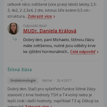
celkově něco zvětšené (více pravý lalok) laloky 2,3-
3, 4x2, 2-2,3x4, 2 dm, istmus šíře kolem 0,5 cm -
struktura...
Zobrazit více
Odpovídá lékař:
MUDr. Daniela Králová
Dobrý den, paní Michaelo, štítnou žlázu
máte zvětšenou, nutné jsou odběry krve
ke zjištění hormonálních...
Celá odpověď
Štítná žláza
Endokrinologie
Michal
26.4.2017
Dobrý den. Stačí pro vyšetření funkce štítné žlázy
stanovit z krve hodnoty TSH a T4 volný nebo je
lepší znát i další hodnoty, například T3 aj. Děkuji za
odpověď.
Zobrazit více