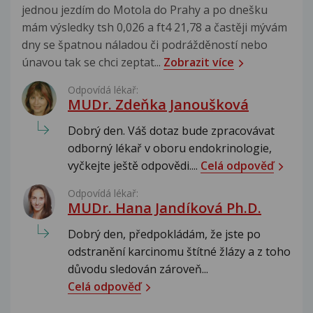
jednou jezdím do Motola do Prahy a po dnešku
mám výsledky tsh 0,026 a ft4 21,78 a častěji mývám
dny se špatnou náladou či podrážděností nebo
únavou tak se chci zeptat...
Zobrazit více
Odpovídá lékař:
MUDr. Zdeňka Janoušková
Dobrý den. Váš dotaz bude zpracovávat
odborný lékař v oboru endokrinologie,
vyčkejte ještě odpovědi....
Celá odpověď
Odpovídá lékař:
MUDr. Hana Jandíková Ph.D.
Dobrý den, předpokládám, že jste po
odstranění karcinomu štítné žlázy a z toho
důvodu sledován zároveň...
Celá odpověď