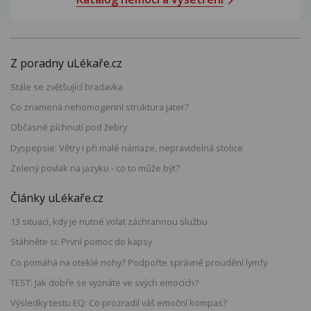
Z poradny uLékaře.cz
Stále se zvětšující bradavka
Co znamená nehomogenní struktura jater?
Občasné píchnutí pod žebry
Dyspepsie: Větry i při malé námaze, nepravidelná stolice
Zelený povlak na jazyku - co to může být?
Články uLékaře.cz
13 situací, kdy je nutné volat záchrannou službu
Stáhněte si: První pomoc do kapsy
Co pomáhá na oteklé nohy? Podpořte správné proudění lymfy
TEST: Jak dobře se vyznáte ve svých emocích?
Výsledky testu EQ: Co prozradil váš emoční kompas?