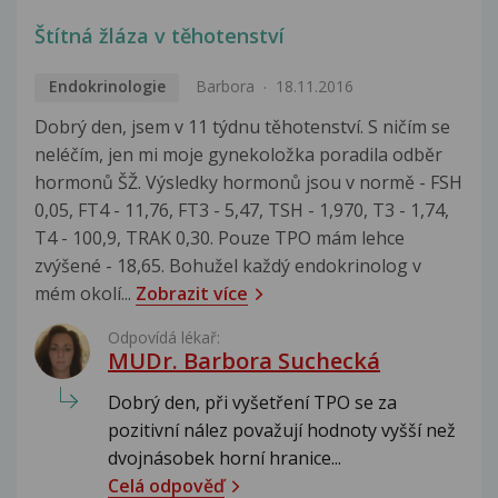
Štítná žláza v těhotenství
Endokrinologie
Barbora
18.11.2016
Dobrý den, jsem v 11 týdnu těhotenství. S ničím se
neléčím, jen mi moje gynekoložka poradila odběr
hormonů ŠŽ. Výsledky hormonů jsou v normě - FSH
0,05, FT4 - 11,76, FT3 - 5,47, TSH - 1,970, T3 - 1,74,
T4 - 100,9, TRAK 0,30. Pouze TPO mám lehce
zvýšené - 18,65. Bohužel každý endokrinolog v
mém okolí...
Zobrazit více
Odpovídá lékař:
MUDr. Barbora Suchecká
Dobrý den, při vyšetření TPO se za
pozitivní nález považují hodnoty vyšší než
dvojnásobek horní hranice...
Celá odpověď