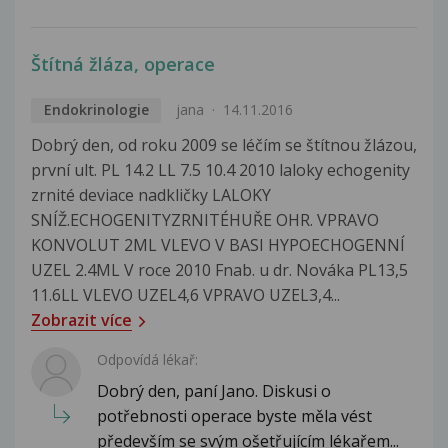
Štítná žláza, operace
Endokrinologie
jana
14.11.2016
Dobrý den, od roku 2009 se léčím se štítnou žlázou,
první ult. PL 14.2 LL 7.5 10.4 2010 laloky echogenity
zrnité deviace nadkličky LALOKY
SNÍŽ.ECHOGENITYZRNITÉHUŘE OHR. VPRAVO
KONVOLUT 2ML VLEVO V BASI HYPOECHOGENNÍ
UZEL 2.4ML V roce 2010 Fnab. u dr. Nováka PL13,5
11.6LL VLEVO UZEL4,6 VPRAVO UZEL3,4...
Zobrazit více
Odpovídá lékař:
Dobrý den, paní Jano. Diskusi o
potřebnosti operace byste měla vést
především se svým ošetřujícím lékařem...