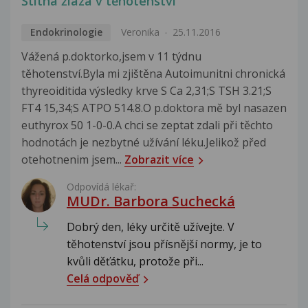
Štítná žláza v těhotenství
Endokrinologie
Veronika
25.11.2016
Vážená p.doktorko,jsem v 11 týdnu
těhotenství.Byla mi zjištěna Autoimunitni chronická
thyreoiditida výsledky krve S Ca 2,31;S TSH 3.21;S
FT4 15,34;S ATPO 514.8.O p.doktora mě byl nasazen
euthyrox 50 1-0-0.A chci se zeptat zdali při těchto
hodnotách je nezbytné užívání léku.Jelikož před
otehotnenim jsem...
Zobrazit více
Odpovídá lékař:
MUDr. Barbora Suchecká
Dobrý den, léky určitě užívejte. V
těhotenství jsou přísnější normy, je to
kvůli děťátku, protože při...
Celá odpověď