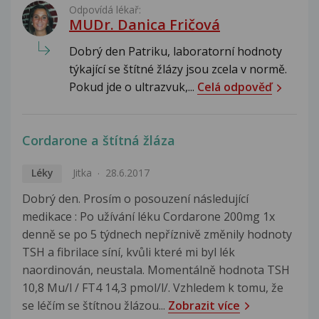
Odpovídá lékař:
MUDr. Danica Fričová
Dobrý den Patriku, laboratorní hodnoty
týkající se štítné žlázy jsou zcela v normě.
Pokud jde o ultrazvuk,...
Celá odpověď
Cordarone a štítná žláza
Léky
Jitka
28.6.2017
Dobrý den. Prosím o posouzení následující
medikace : Po užívání léku Cordarone 200mg 1x
denně se po 5 týdnech nepříznivě změnily hodnoty
TSH a fibrilace síní, kvůli které mi byl lék
naordinován, neustala. Momentálně hodnota TSH
10,8 Mu/l / FT4 14,3 pmol/l/. Vzhledem k tomu, že
se léčím se štítnou žlázou...
Zobrazit více