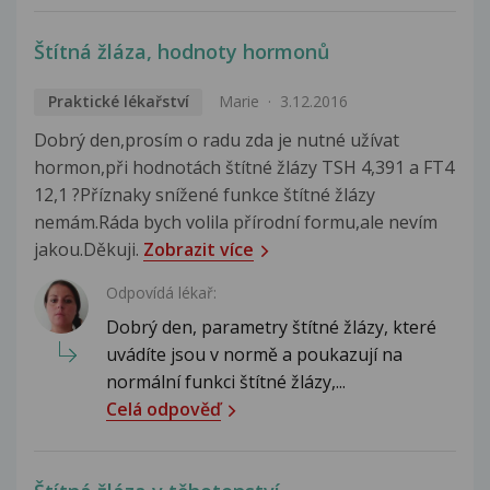
Štítná žláza, hodnoty hormonů
Praktické lékařství
Marie
3.12.2016
Dobrý den,prosím o radu zda je nutné užívat
hormon,při hodnotách štítné žlázy TSH 4,391 a FT4
12,1 ?Příznaky snížené funkce štítné žlázy
nemám.Ráda bych volila přírodní formu,ale nevím
jakou.Děkuji.
Zobrazit více
Odpovídá lékař:
Dobrý den, parametry štítné žlázy, které
uvádíte jsou v normě a poukazují na
normální funkci štítné žlázy,...
Celá odpověď