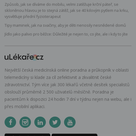
Způsob, jak se díváme do mobilu, velmi zatěžuje krční páteř, se
skloněnou hlavou je to stejná zátěž, jak se 40 kilovým pytlem na krku,
vysvětluje přední fyzioterapeut
Tipy maminek, jak na svačiny, aby je děti nenosily nesnědené domů
Jídlo jako palivo pro běžce: Důležité je nejen to, co jíte, ale i kdy to jíte
Největší česká medicínská online poradna a průkopník v oblasti
telemedicíny si klade za cíl zefektivnit a zkvalitnit české
zdravotnictví. Tým více jak 300 lékařů včetně desítek specialistů
obslouží průměrně 2 500 uživatelů měsíčně. Poradna je
pacientům k dispozici 24 hodin 7 dní v týdnu nejen na webu, ale i
přes mobilní aplikaci.