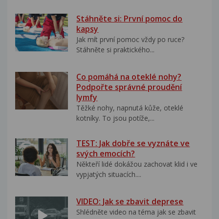
Stáhněte si: První pomoc do
kapsy
Jak mít první pomoc vždy po ruce?
Stáhněte si praktického...
Co pomáhá na oteklé nohy?
Podpořte správné proudění
lymfy
Těžké nohy, napnutá kůže, oteklé
kotníky. To jsou potíže,...
TEST: Jak dobře se vyznáte ve
svých emocích?
Někteří lidé dokážou zachovat klid i ve
vypjatých situacích....
VIDEO: Jak se zbavit deprese
Shlédněte video na téma jak se zbavit