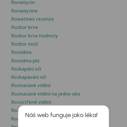
Rovamycin
Rovamycine
Rowatinex recenze
Rozbor krve
Rozbor krve hodnoty
Rozbor moči
Rozedma
Rozedma plic
Rozkapání očí
Rozkapávání očí
Rozmazané vidění
Rozmazané vidění na jedno oko
Rozostřené vidění
Rozpraskaný jazyk
Náš web funguje jako lékař
Rozšíření močové trubice