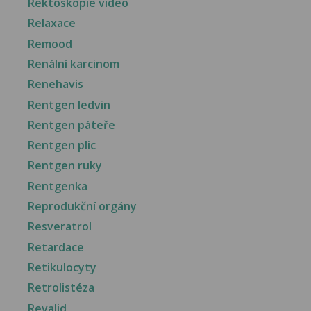
Rektoskopie video
Relaxace
Remood
Renální karcinom
Renehavis
Rentgen ledvin
Rentgen páteře
Rentgen plic
Rentgen ruky
Rentgenka
Reprodukční orgány
Resveratrol
Retardace
Retikulocyty
Retrolistéza
Revalid