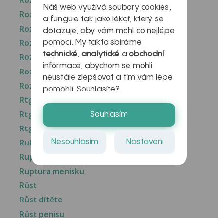
Rozškrábané znaménko
Náš web využívá soubory cookies,
Rozštěp
a funguje tak jako lékař, který se
Rozštěp nosu
dotazuje, aby vám mohl co nejlépe
Roztoče
pomoci. My takto sbíráme
technické
,
analytické
a
obchodní
Roztoči
informace, abychom se mohli
Roztroušená skleroza
neustále zlepšovat a tím vám lépe
Roztroušená skleróza příznaky
pomohli. Souhlasíte?
Rtg
Rtg plic
Souhlasím
Rtg vyšetření
Ruka
Nesouhlasím
Nastavení
Ruptura lca
Ruptura menisku
Růst
Růst dítěte
Růst penisu