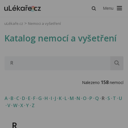
Menu
uLékaře.cz
Nemoci a vyšetření
Katalog nemocí a vyšetření
158
Nalezeno
nemocí
A
B
C
D
E
F
G
H
I
J
K
L
M
N
O
P
Q
R
S
T
U
V
W
X
Y
Z
R