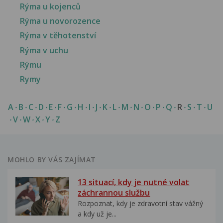
Rýma u kojenců
Rýma u novorozence
Rýma v těhotenství
Rýma v uchu
Rýmu
Rymy
A
B
C
D
E
F
G
H
I
J
K
L
M
N
O
P
Q
R
S
T
U
V
W
X
Y
Z
MOHLO BY VÁS ZAJÍMAT
13 situací, kdy je nutné volat
záchrannou službu
Rozpoznat, kdy je zdravotní stav vážný
a kdy už je...