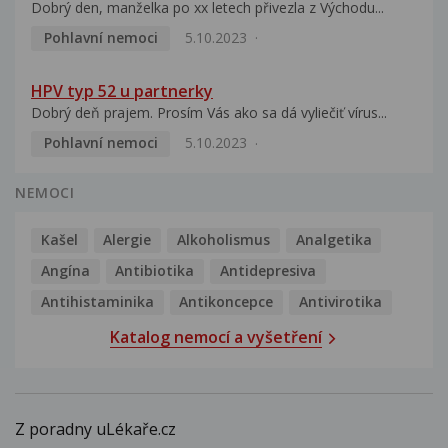
Dobrý den, manželka po xx letech přivezla z Východu...
Pohlavní nemoci
5.10.2023
HPV typ 52 u partnerky
Dobrý deň prajem. Prosím Vás ako sa dá vyliečiť vírus...
Pohlavní nemoci
5.10.2023
NEMOCI
Kašel
Alergie
Alkoholismus
Analgetika
Angína
Antibiotika
Antidepresiva
Antihistaminika
Antikoncepce
Antivirotika
Katalog nemocí a vyšetření
Z poradny uLékaře.cz