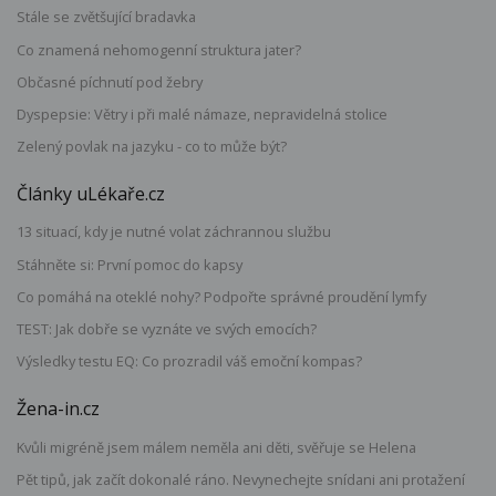
Stále se zvětšující bradavka
Co znamená nehomogenní struktura jater?
Občasné píchnutí pod žebry
Dyspepsie: Větry i při malé námaze, nepravidelná stolice
Zelený povlak na jazyku - co to může být?
Články uLékaře.cz
13 situací, kdy je nutné volat záchrannou službu
Stáhněte si: První pomoc do kapsy
Co pomáhá na oteklé nohy? Podpořte správné proudění lymfy
TEST: Jak dobře se vyznáte ve svých emocích?
Výsledky testu EQ: Co prozradil váš emoční kompas?
Žena-in.cz
Kvůli migréně jsem málem neměla ani děti, svěřuje se Helena
Pět tipů, jak začít dokonalé ráno. Nevynechejte snídani ani protažení