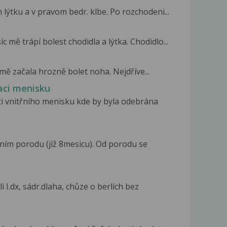
lýtku a v pravom bedr. klbe. Po rozchodeni...
c mě trápí bolest chodidla a lýtka. Chodidlo...
mě začala hrozně bolet noha. Nejdříve...
aci menisku
 vnitřního menisku kde by byla odebrána
ním porodu (již 8mesicu). Od porodu se
 I.dx, sádr.dlaha, chůze o berlích bez