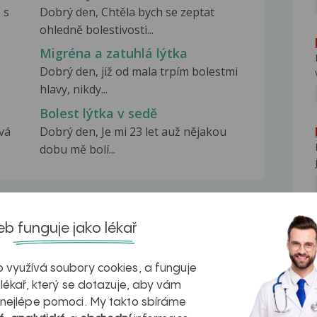
 s
Dobrý den, Chtěla bych se zeptat
ohledně bolestivosti...
Migréna a zatuhlá lýtka
Dobrý den, již od mala trpím bolestmi
hlavy, nikdy...
Bolest lýtka v sedě
ívá
Dobrý den, Je mi 23 let auž nějakou
dobu mě bolí...
b funguje jako lékař
NE
na zdravá játra?
Myasthenia gravis – vše, co...
 využívá soubory cookies, a funguje
 lékař, který se dotazuje, aby vám
 nejlépe pomoci. My takto sbíráme