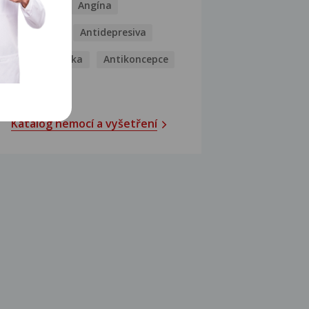
Analgetika
Angína
Antibiotika
Antidepresiva
Antihistaminika
Antikoncepce
Antivirotika
Katalog nemocí a vyšetření