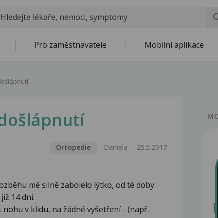
Pro zaměstnavatele
Mobilní aplikace
došlápnutí
 došlápnutí
MO
Ortopedie
Daniela
25.5.2017
rozběhu mě silně zabolelo lýtko, od té doby
iž 14 dní.
 nohu v klidu, na žádné vyšetření - (např.