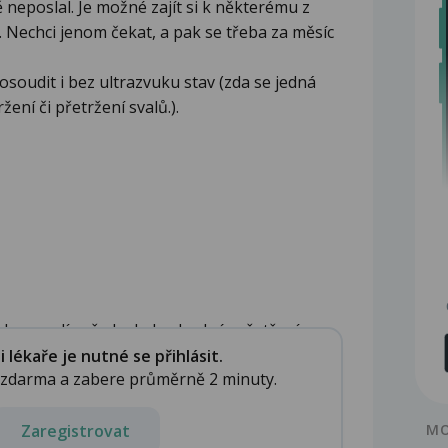
 neposlal. Je možné zajít si k některému z
. Nechci jenom čekat, a pak se třeba za měsíc
osoudit i bez ultrazvuku stav (zda se jedná
ení či přetržení svalů.).
oba, myslím, že by bylo vhodné vyšetření na ...
lékaře je nutné se přihlásit.
e zdarma a zabere průměrně 2 minuty.
Zaregistrovat
MO