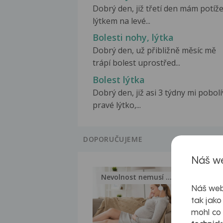
Dobrý den, již třetí den mám potíže
lýtkem na levé...
Bolesti nohy, lýtka
Dobrý den, už přibližně měsíc mě
trápí bolest uprostřed...
Bolest lýtka
Dobrý den, již asi 3 týdny mi pobol
pravé lýtko,...
DOPORUČUJEME
Náš we
Nevolnost nemusí být nutnou...
Jak 
Náš web
tak jako
mohl co