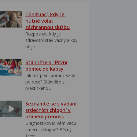
13 situací, kdy je
nutné volat
záchrannou službu
Rozpoznat, kdy je
zdravotní stav vážný a kdy
už je...
Stáhněte si: První
pomoc do kapsy
Jak mít první pomoc vždy
po ruce? Stáhněte si
praktického...
Seznamte se s vadami
srdečních chlopní v
přímém přenosu
Diagnostikovali vám vadu
srdeční chlopně? Běžný
život...