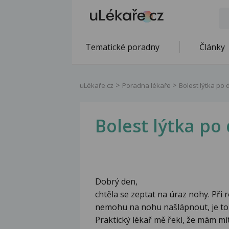
Tematické poradny
Články
uLékaře.cz
Poradna lékaře
Bolest lýtka po 
Bolest lýtka po
Dobrý den,
chtěla se zeptat na úraz nohy. Při 
nemohu na nohu našlápnout, je to j
Praktický lékař mě řekl, že mám mít