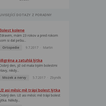
UVISEJÍCÍ DOTAZY Z PORADNY
Bolest kolene
Zdravim, mám 23 rokov a pred rokom
som si dal pešiu...
Ortopedie
9.7.2017
Martin
Migréna a zatuhlá lýtka
Dobrý den, již od mala trpím bolestmi
hlavy, nikdy...
Mozek a nervy
5.7.2017
Zbyněk
Už asi měsíc mě trápí bolest lýtka
Dobrý den. Už asi měsíc mě trápí bolest
lýtka. Někdy...