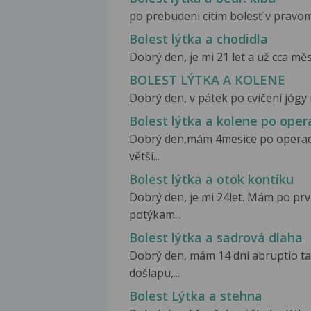
po prebudeni cítim bolesť v pravom 
Bolest lýtka a chodidla
Dobrý den, je mi 21 let a už cca měsí
BOLEST LÝTKA A KOLENE
Dobrý den, v pátek po cvičení jógy 
Bolest lýtka a kolene po oper
Dobrý den,mám 4mesice po operaci
větší...
Bolest lýtka a otok kontíku
Dobrý den, je mi 24let. Mám po prv
potýkam...
Bolest lýtka a sadrová dlaha
Dobrý den, mám 14 dní abruptio tali
došlapu,...
Bolest Lýtka a stehna