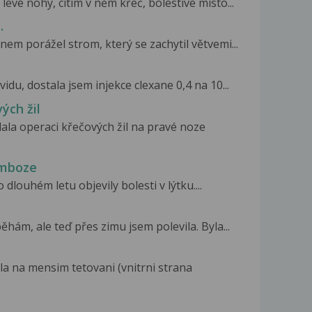
levé nohy, cítím v něm křeč, bolestivé místo...
.
nem porážel strom, který se zachytil větvemi...
u, dostala jsem injekce clexane 0,4 na 10...
ých žil
ala operaci křečových žil na pravé noze
omboze
dlouhém letu objevily bolesti v lýtku....
hám, ale teď přes zimu jsem polevila. Byla...
la na mensim tetovani (vnitrni strana