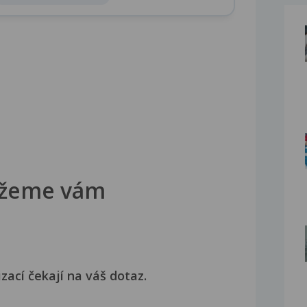
žeme vám
izací čekají na váš dotaz.