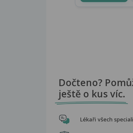
Dočteno? Pomů
ještě o kus víc.
Lékaři všech special