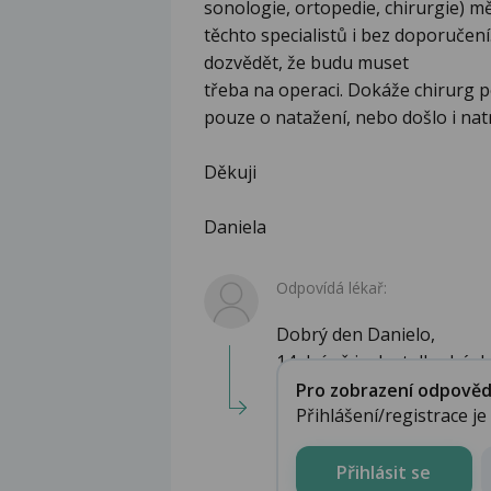
sonologie, ortopedie, chirurgie) mě
těchto specialistů i bez doporučení
dozvědět, že budu muset
třeba na operaci. Dokáže chirurg p
pouze o natažení, nebo došlo i natrž
Děkuji
Daniela
Odpovídá lékař:
Dobrý den Danielo,
14 dní už je dost dlouhá d
Pro zobrazení odpovědi 
Přihlášení/registrace j
Přihlásit se