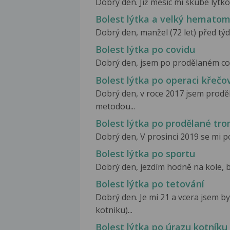
Dobrý den. Již měsíc mi škube lýtko 
Bolest lýtka a velký hematom
Dobrý den, manžel (72 let) před týd
Bolest lýtka po covidu
Dobrý den, jsem po prodělaném covid
Bolest lýtka po operaci křečov
Dobrý den, v roce 2017 jsem proděl
metodou...
Bolest lýtka po prodělané tr
Dobrý den, V prosinci 2019 se mi po 
Bolest lýtka po sportu
Dobrý den, jezdím hodně na kole, bě
Bolest lýtka po tetování
Dobrý den. Je mi 21 a vcera jsem by
kotniku)...
Bolest lýtka po úrazu kotníku