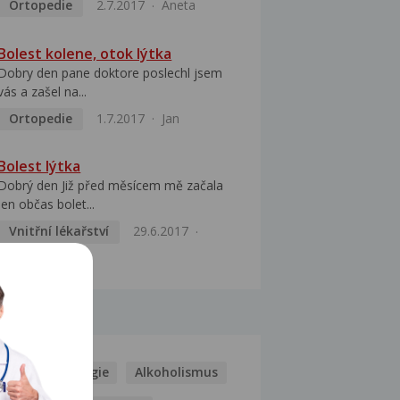
Ortopedie
2.7.2017
Aneta
Bolest kolene, otok lýtka
Dobry den pane doktore poslechl jsem
vás a zašel na...
Ortopedie
1.7.2017
Jan
Bolest lýtka
Dobrý den Již před měsícem mě začala
jen občas bolet...
Vnitřní lékařství
29.6.2017
Andrea
MOCI
Kašel
Alergie
Alkoholismus