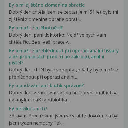
Bylo mi zjištěno zlomenina obratle
Dobrý den,chtěla jsem se zeptat,je mi 51 let,bylo mi
zjištění zlomenina obratle,obratl...
Bylo možné otěhotnění?
Dobrý den, paní doktorko. Nejdříve bych Vám
chtěla říct, že si Vaší práce v...
Bylo možné přehlédnout při operaci anální fissury
a při prohlídkách před, či po zákroku, análni
píštěl?
Dobrý den, chtěl bych se zeptat, zda by bylo možné
přehlédnout při operaci anální...
Bylo podávání antibiotik správné?
Dobrý den, v záři jsem začala brát první antibiotika
na angínu, další antibiotika...
Bylo riziko umrti?
Zdravim, Pred rokem jsem se vratil z dovolene a byl
jsem tyden nemocny.Tak...