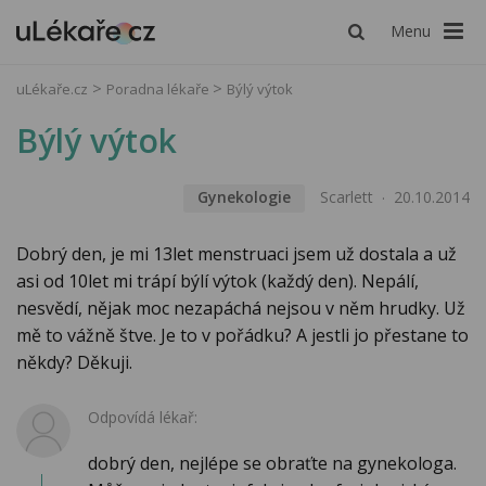
Menu
uLékaře.cz
Poradna lékaře
Býlý výtok
Býlý výtok
Gynekologie
Scarlett
20.10.2014
Dobrý den, je mi 13let menstruaci jsem už dostala a už
asi od 10let mi trápí býlí výtok (každý den). Nepálí,
nesvědí, nějak moc nezapáchá nejsou v něm hrudky. Už
mě to vážně štve. Je to v pořádku? A jestli jo přestane to
někdy? Děkuji.
Odpovídá lékař:
dobrý den, nejlépe se obraťte na gynekologa.