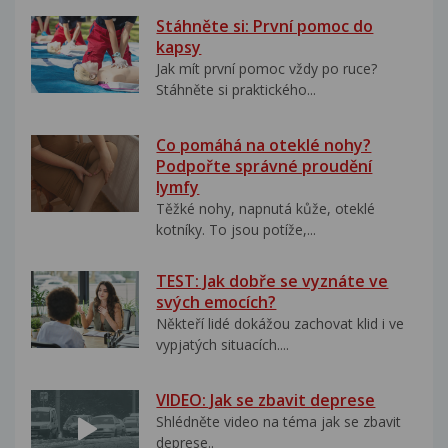
Stáhněte si: První pomoc do
kapsy
Jak mít první pomoc vždy po ruce?
Stáhněte si praktického...
Co pomáhá na oteklé nohy?
Podpořte správné proudění
lymfy
Těžké nohy, napnutá kůže, oteklé
kotníky. To jsou potíže,...
TEST: Jak dobře se vyznáte ve
svých emocích?
Někteří lidé dokážou zachovat klid i ve
vypjatých situacích....
VIDEO: Jak se zbavit deprese
Shlédněte video na téma jak se zbavit
deprese..