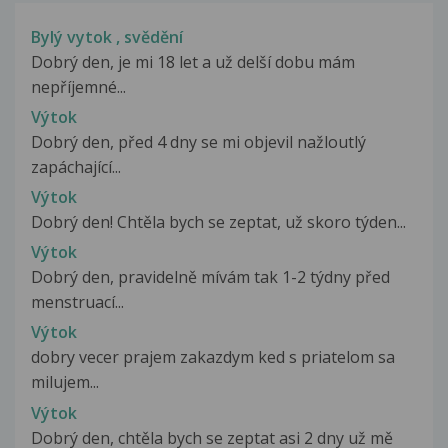
Bylý vytok , svědění
Dobrý den, je mi 18 let a už delší dobu mám
nepříjemné...
Výtok
Dobrý den, před 4 dny se mi objevil nažloutlý
zapáchající...
Výtok
Dobrý den! Chtěla bych se zeptat, už skoro týden...
Výtok
Dobrý den, pravidelně mívám tak 1-2 týdny před
menstruací...
Výtok
dobry vecer prajem zakazdym ked s priatelom sa
milujem...
Výtok
Dobrý den, chtěla bych se zeptat asi 2 dny už mě