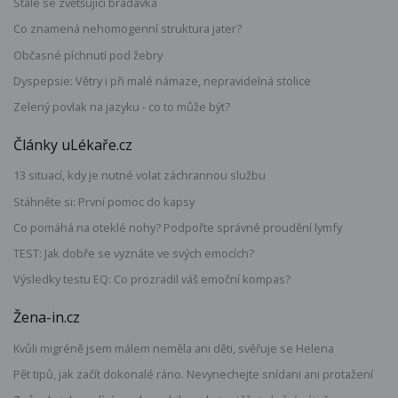
Stále se zvětšující bradavka
Co znamená nehomogenní struktura jater?
Občasné píchnutí pod žebry
Dyspepsie: Větry i při malé námaze, nepravidelná stolice
Zelený povlak na jazyku - co to může být?
Články uLékaře.cz
13 situací, kdy je nutné volat záchrannou službu
Stáhněte si: První pomoc do kapsy
Co pomáhá na oteklé nohy? Podpořte správné proudění lymfy
TEST: Jak dobře se vyznáte ve svých emocích?
Výsledky testu EQ: Co prozradil váš emoční kompas?
Žena-in.cz
Kvůli migréně jsem málem neměla ani děti, svěřuje se Helena
Pět tipů, jak začít dokonalé ráno. Nevynechejte snídani ani protažení