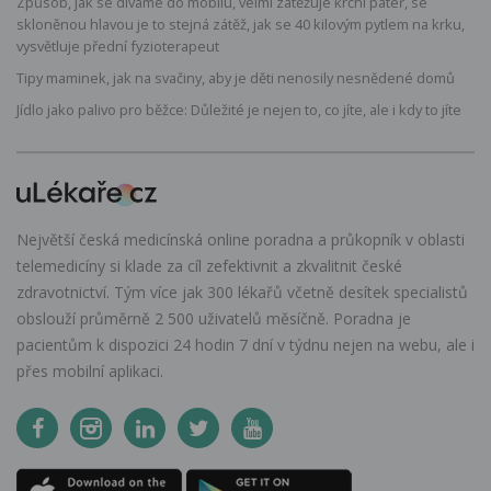
Způsob, jak se díváme do mobilu, velmi zatěžuje krční páteř, se
skloněnou hlavou je to stejná zátěž, jak se 40 kilovým pytlem na krku,
vysvětluje přední fyzioterapeut
Tipy maminek, jak na svačiny, aby je děti nenosily nesnědené domů
Jídlo jako palivo pro běžce: Důležité je nejen to, co jíte, ale i kdy to jíte
Největší česká medicínská online poradna a průkopník v oblasti
telemedicíny si klade za cíl zefektivnit a zkvalitnit české
zdravotnictví. Tým více jak 300 lékařů včetně desítek specialistů
obslouží průměrně 2 500 uživatelů měsíčně. Poradna je
pacientům k dispozici 24 hodin 7 dní v týdnu nejen na webu, ale i
přes mobilní aplikaci.